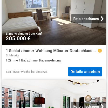
Foto anschauen
Etagenwohnung
·
Zum Kauf
205.000 €
1 Schlafzimmer Wohnung Münster Deutschland 104646717
St Mauritz
1
Zimmer
1
Badezimmer
Etagenwohnung
Details ansehen
Seit letzter Woche
bei
Listanza
Foto anschauen