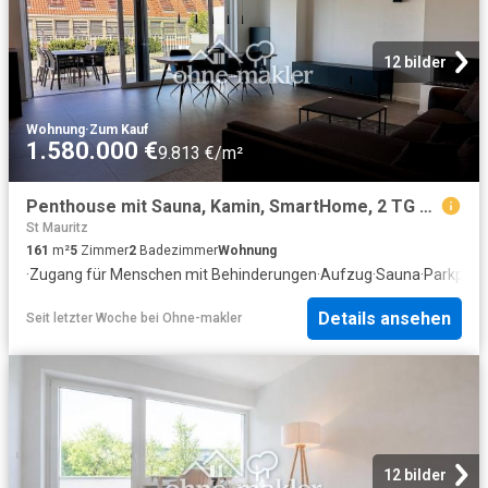
12 bilder
Wohnung
·
Zum Kauf
1.580.000 €
9.813 €/m²
Penthouse mit Sauna, Kamin, SmartHome, 2 TG Plätzen direkt am St. Franziskus Hospital
St Mauritz
161
m²
5
Zimmer
2
Badezimmer
Wohnung
·
Zugang für Menschen mit Behinderungen
·
Aufzug
·
Sauna
·
Parkplat
Details ansehen
Seit letzter Woche
bei
Ohne-makler
12 bilder