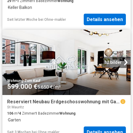
29
m²
1
Zimmer
1
Badezimmer
Wohnung
·
Keller
·
Balkon
Details ansehen
Seit letzter Woche
bei
Ohne-makler
12 bilder
Wohnung
·
Zum Kauf
599.000 €
5.650 €/m²
Reserviert Neubau Erdgeschosswohnung mit Garten, KFW 40 NH Standard
St Mauritz
106
m²
4
Zimmer
1
Badezimmer
Wohnung
·
Garten
Details ansehen
Seit 3 Wochen
bei
Ohne-makler