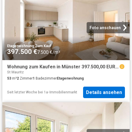
Foto anschauen
Etagenwohnung
·
Zum Kauf
397.500 €
7.500 €/m²
Wohnung zum Kaufen in Münster 397.500,00 EUR 53 m²
St Mauritz
53
m²
2
Zimmer
1
Badezimmer
Etagenwohnung
Details ansehen
Seit letzter Woche
bei
1a-Immobilienmarkt