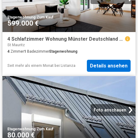
Etagenwohnung
·
Zum Kauf
599.000 €
4 Schlafzimmer Wohnung Münster Deutschland 103093270
St Mauritz
4
Zimmer
1
Badezimmer
Etagenwohnung
Details ansehen
Seit mehr als einem Monat
bei
Listanza
Foto anschauen
Etagenwohnung
·
Zum Kauf
80.000 €