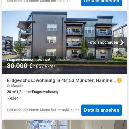
Details ansehen
Seit mehr als einem Monat
bei
Listanza
Foto anschauen
Etagenwohnung
·
Zum Kauf
80.000 €
2.857 €/m²
Erdgeschosswohnung in 48153 Münster, Hammer Str
St Mauritz
28
m²
1
Zimmer
Etagenwohnung
·
Keller
Details ansehen
Seit mehr als einem Monat
bei
Immobilien.de