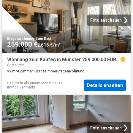
Foto anschauen
Etagenwohnung
·
Zum Kauf
259.000 €
2.616 €/m²
Wohnung zum Kaufen in Münster 259.000,00 EUR 99.99 m²
St Mauritz
99
m²
4
Zimmer
1
Badezimmer
Etagenwohnung
Seit mehr als einem Monat
bei
1a-
Details ansehen
Immobilienmarkt
Foto anschauen