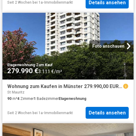
Details ansehen
Seit 2 Wochen
bei
1a-Immobilienmarkt
Foto anschauen
Etagenwohnung
·
Zum Kauf
279.990 €
3.111 €/m²
Wohnung zum Kaufen in Münster 279.990,00 EUR 90 m²
St Mauritz
90
m²
4
Zimmer
1
Badezimmer
Etagenwohnung
Details ansehen
Seit 2 Wochen
bei
1a-Immobilienmarkt