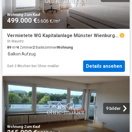
Wohnung
·
Zum Kauf
499.000 €
5.606 €/m²
Vermietete WG Kapitalanlage Münster Wienburg, 6 % Bruttorendite, provisionsfrei
St Mauritz
89
m²
4
Zimmer
2
Badezimmer
Wohnung
·
Balkon
·
Aufzug
Details ansehen
Seit 3 Wochen
bei
Ohne-makler
9 bilder
Wohnung
·
Zum Kauf