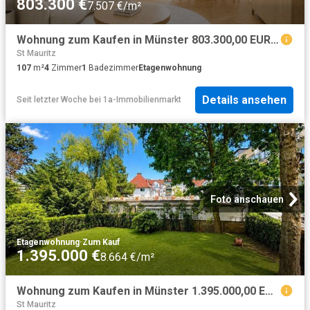
803.300 €
7.507 €/m²
Wohnung zum Kaufen in Münster 803.300,00 EUR 107 m²
St Mauritz
107
m²
4
Zimmer
1
Badezimmer
Etagenwohnung
Details ansehen
Seit letzter Woche
bei
1a-Immobilienmarkt
Foto anschauen
Etagenwohnung
·
Zum Kauf
1.395.000 €
8.664 €/m²
Wohnung zum Kaufen in Münster 1.395.000,00 EUR 161 m²
St Mauritz