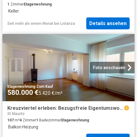
1
Zimmer
Etagenwohnung
·
Keller
Details ansehen
Seit mehr als einem Monat
bei
Listanza
Foto anschauen
Etagenwohnung
·
Zum Kauf
580.000 €
5.420 €/m²
Kreuzviertel erleben: Bezugsfreie Eigentumswohnung mit Raum für Ihre Wohnträume!
St Mauritz
107
m²
4
Zimmer
1
Badezimmer
Etagenwohnung
·
Balkon
·
Heizung