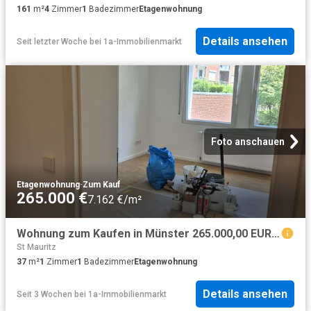
161
m²
4
Zimmer
1
Badezimmer
Etagenwohnung
Details ansehen
Seit letzter Woche
bei
1a-Immobilienmarkt
Foto anschauen
Etagenwohnung
·
Zum Kauf
265.000 €
7.162 €/m²
Wohnung zum Kaufen in Münster 265.000,00 EUR 37 m²
St Mauritz
37
m²
1
Zimmer
1
Badezimmer
Etagenwohnung
Details ansehen
Seit 3 Wochen
bei
1a-Immobilienmarkt