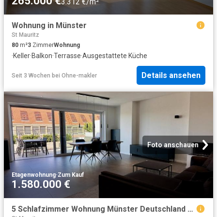
265.000 €
3.312 €/m²
Wohnung in Münster
St Mauritz
80
m²
3
Zimmer
Wohnung
·
Keller
·
Balkon
·
Terrasse
·
Ausgestattete Küche
Details ansehen
Seit 3 Wochen
bei
Ohne-makler
Foto anschauen
Etagenwohnung
·
Zum Kauf
1.580.000 €
5 Schlafzimmer Wohnung Münster Deutschland 104804327