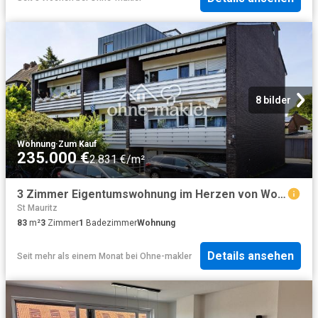
8 bilder
Wohnung
·
Zum Kauf
235.000 €
2.831 €/m²
3 Zimmer Eigentumswohnung im Herzen von Wolbeck
St Mauritz
83
m²
3
Zimmer
1
Badezimmer
Wohnung
Details ansehen
Seit mehr als einem Monat
bei
Ohne-makler