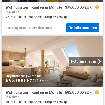
Wohnung zum Kaufen in Münster 379.000,00 EUR 77 m²
St Mauritz
77
m²
3
Zimmer
1
Badezimmer
Etagenwohnung
Details ansehen
Seit 3 Tagen
bei
1a-Immobilienmarkt
Foto anschauen
Etagenwohnung
·
Zum Kauf
693.000 €
7.218 €/m²
Wohnung zum Kaufen in Münster 693.000,00 EUR 96 m²
St Mauritz
96
m²
3
Zimmer
1
Badezimmer
Etagenwohnung