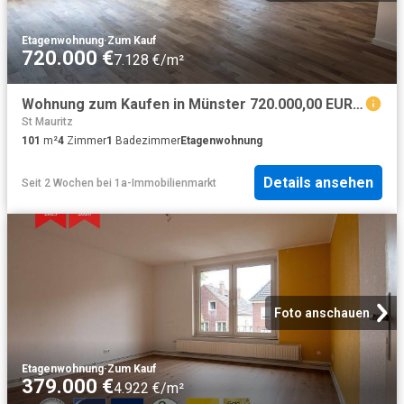
Etagenwohnung
·
Zum Kauf
720.000 €
7.128 €/m²
Wohnung zum Kaufen in Münster 720.000,00 EUR 101.5 m²
St Mauritz
101
m²
4
Zimmer
1
Badezimmer
Etagenwohnung
Details ansehen
Seit 2 Wochen
bei
1a-Immobilienmarkt
Foto anschauen
Etagenwohnung
·
Zum Kauf
379.000 €
4.922 €/m²