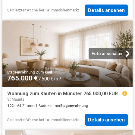
Details ansehen
Seit letzter Woche
bei
1a-Immobilienmarkt
Foto anschauen
Etagenwohnung
·
Zum Kauf
765.000 €
7.500 €/m²
Wohnung zum Kaufen in Münster 765.000,00 EUR 102 m²
St Mauritz
102
m²
4
Zimmer
1
Badezimmer
Etagenwohnung
Details ansehen
Seit letzter Woche
bei
1a-Immobilienmarkt