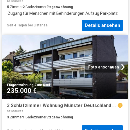
St Mauritz
5
Zimmer
2
Badezimmer
Etagenwohnung
·
Zugang für Menschen mit Behinderungen
·
Aufzug
·
Parkplatz
Details ansehen
Seit 4 Tagen
bei
Listanza
Foto anschauen
Etagenwohnung
·
Zum Kauf
235.000 €
3 Schlafzimmer Wohnung Münster Deutschland 103656821
St Mauritz
3
Zimmer
1
Badezimmer
Etagenwohnung