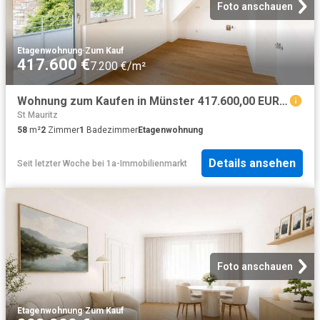
Foto anschauen
Etagenwohnung
·
Zum Kauf
417.600 €
7.200 €/m²
Wohnung zum Kaufen in Münster 417.600,00 EUR 58 m²
St Mauritz
58
m²
2
Zimmer
1
Badezimmer
Etagenwohnung
Details ansehen
Seit letzter Woche
bei
1a-Immobilienmarkt
Foto anschauen
Etagenwohnung
·
Zum Kauf