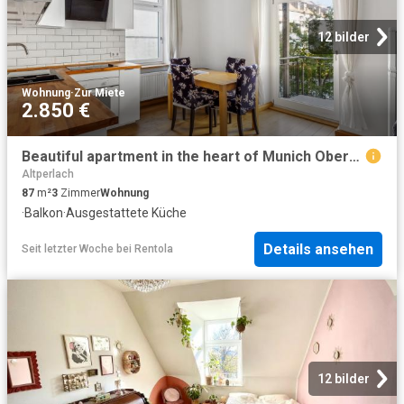
12 bilder
Wohnung
·
Zur Miete
2.850 €
Beautiful apartment in the heart of Munich Obergiesing
Altperlach
87
m²
3
Zimmer
Wohnung
·
Balkon
·
Ausgestattete Küche
Details ansehen
Seit letzter Woche
bei
Rentola
12 bilder