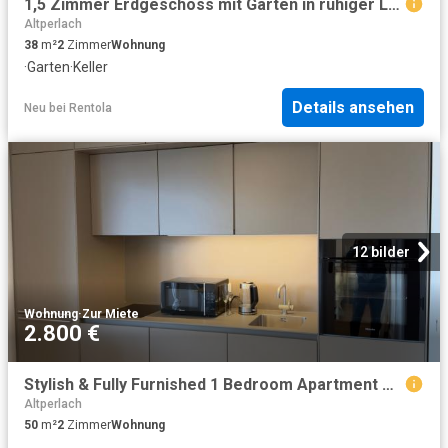
1,5 Zimmer Erdgeschoss mit Garten in ruhiger Lage von Neuperlach Süd
Altperlach
38
m²
2
Zimmer
Wohnung
·
Garten
·
Keller
Details ansehen
Neu
bei
Rentola
12 bilder
Wohnung
·
Zur Miete
2.800 €
Stylish & Fully Furnished 1 Bedroom Apartment with Balcony in Prime Munich Location
Altperlach
50
m²
2
Zimmer
Wohnung