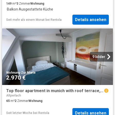
149
m²
3
Zimmer
Wohnung
·
Balkon
·
Ausgestattete Küche
Details ansehen
Seit mehr als einem Monat
bei
Rentola
9 bilder
Wohnung
·
Zur Miete
2.970 €
Top floor apartment in munich with roof terrace, Top location at the Isar/ central location
Altperlach
65
m²
2
Zimmer
Wohnung
Details ansehen
Seit letzter Woche
bei
Rentola