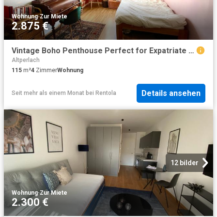
Wohnung
·
Zur Miete
2.875 €
Vintage Boho Penthouse Perfect for Expatriate Families or Groups Serviced on Request
Altperlach
115
m²
4
Zimmer
Wohnung
Details ansehen
Seit mehr als einem Monat
bei
Rentola
12 bilder
Wohnung
·
Zur Miete
2.300 €