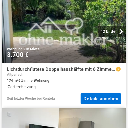
12 bilder
Wohnung
·
Zur Miete
3.700 €
Lichtdurchflutete Doppelhaushälfte mit 6 Zimmern in Waldperlach
Altperlach
174
m²
6
Zimmer
Wohnung
·
Garten
·
Heizung
Details ansehen
Seit letzter Woche
bei
Rentola