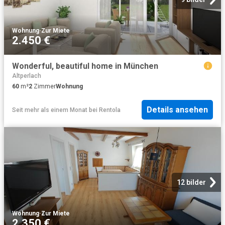
Wohnung
·
Zur Miete
2.450 €
Wonderful, beautiful home in München
Altperlach
60
m²
2
Zimmer
Wohnung
Details ansehen
Seit mehr als einem Monat
bei
Rentola
12 bilder
Wohnung
·
Zur Miete
2.350 €