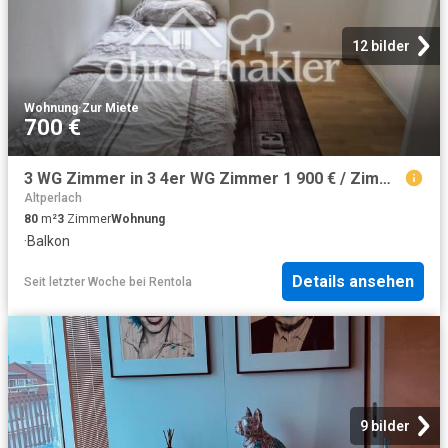
12 bilder
Wohnung
·
Zur Miete
700 €
3 WG Zimmer in 3 4er WG Zimmer 1 900 € / Zimmer 2 800 € / Zimmer 3 700 €
Altperlach
80
m²
3
Zimmer
Wohnung
·
Balkon
Details ansehen
Seit letzter Woche
bei
Rentola
9 bilder