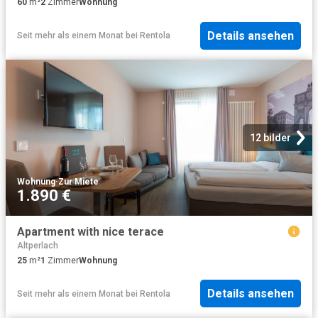
60
m²
2
Zimmer
Wohnung
Details ansehen
Seit mehr als einem Monat
bei
Rentola
12 bilder
Wohnung
·
Zur Miete
1.890 €
Apartment with nice terace
Altperlach
25
m²
1
Zimmer
Wohnung
Details ansehen
Seit mehr als einem Monat
bei
Rentola