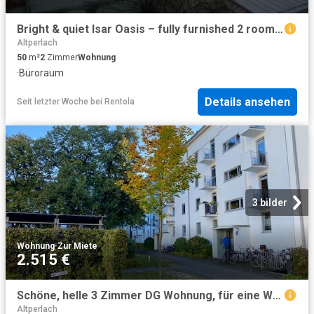
Bright & quiet Isar Oasis – fully furnished 2 room apartment with 2 balconies
Altperlach
50
m²
2
Zimmer
Wohnung
·
Büroraum
Details ansehen
Seit letzter Woche
bei
Rentola
3 bilder
Wohnung
·
Zur Miete
2.515 €
Schöne, helle 3 Zimmer DG Wohnung, für eine WG geeignet
Altperlach