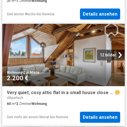
31
m²
1
Zimmer
Wohnung
Details ansehen
Seit letzter Woche
bei
Rentola
12 bilder
Wohnung
·
Zur Miete
2.200 €
Very quiet, cosy attic flat in a small house close to the underground
Altperlach
60
m²
2
Zimmer
Wohnung
Details ansehen
Seit mehr als einem Monat
bei
Rentola