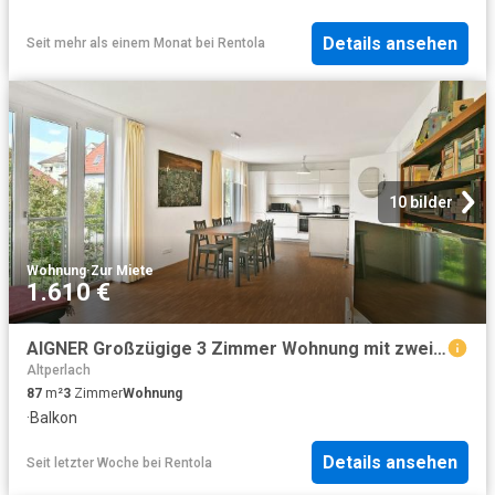
Details ansehen
Seit mehr als einem Monat
bei
Rentola
10 bilder
Wohnung
·
Zur Miete
1.610 €
AIGNER Großzügige 3 Zimmer Wohnung mit zwei Balkonen in begehrter Lage von München Ramersdorf!
Altperlach
87
m²
3
Zimmer
Wohnung
·
Balkon
Details ansehen
Seit letzter Woche
bei
Rentola