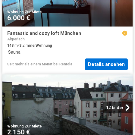
Wohnung
·
Zur Miete
6.000 €
Fantastic and cozy loft München
Altperlach
148
m²
3
Zimmer
Wohnung
·
Sauna
Details ansehen
Seit mehr als einem Monat
bei
Rentola
12 bilder
Wohnung
·
Zur Miete
2.150 €