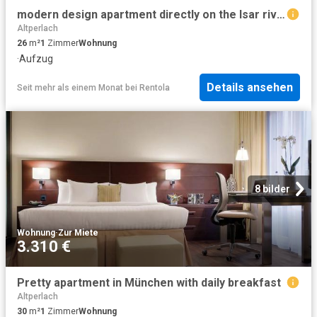
modern design apartment directly on the Isar river
Altperlach
26
m²
1
Zimmer
Wohnung
·
Aufzug
Details ansehen
Seit mehr als einem Monat
bei
Rentola
8 bilder
Wohnung
·
Zur Miete
3.310 €
Pretty apartment in München with daily breakfast
Altperlach
30
m²
1
Zimmer
Wohnung