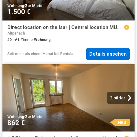
Wohnung
·
Zur Miete
1.500 €
Direct location on the Isar | Central location MUC | 1 room
Altperlach
40
m²
1
Zimmer
Wohnung
Details ansehen
Seit mehr als einem Monat
bei
Rentola
2 bilder
Wohnung
·
Zur Miete
862 €
NEU