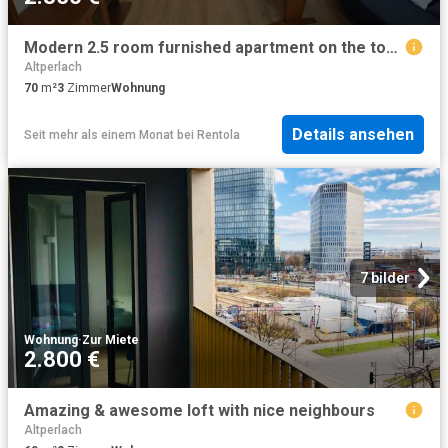
Modern 2.5 room furnished apartment on the top floor with large balcony & underground parking in Munich Harlaching
Altperlach
70
m²
3
Zimmer
Wohnung
Details ansehen
Seit mehr als einem Monat
bei
Rentola
7 bilder
Wohnung
·
Zur Miete
2.800 €
Amazing & awesome loft with nice neighbours
Altperlach