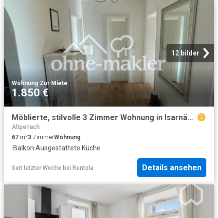
12 bilder
Wohnung
·
Zur Miete
1.850 €
Möblierte, stilvolle 3 Zimmer Wohnung in Isarnähe befristet bis 2028
Altperlach
67
m²
3
Zimmer
Wohnung
·
Balkon
·
Ausgestattete Küche
Details ansehen
Seit letzter Woche
bei
Rentola