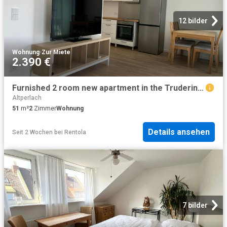
12 bilder
Wohnung
·
Zur Miete
2.390 €
Furnished 2 room new apartment in the Truderinger Forest
Altperlach
51
m²
2
Zimmer
Wohnung
Details ansehen
Seit 2 Wochen
bei
Rentola
7 bilder