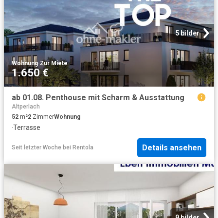
5 bilder
Wohnung
·
Zur Miete
1.650 €
ab 01.08. Penthouse mit Scharm & Ausstattung
Altperlach
52
m²
2
Zimmer
Wohnung
·
Terrasse
Details ansehen
Seit letzter Woche
bei
Rentola
9 bilder