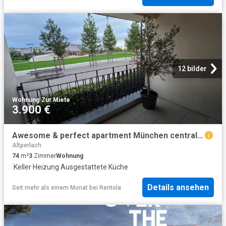
12 bilder
Wohnung
·
Zur Miete
3.900 €
Awesome & perfect apartment München central and green
Altperlach
74
m²
3
Zimmer
Wohnung
·
Keller
·
Heizung
·
Ausgestattete Küche
Details ansehen
Seit mehr als einem Monat
bei
Rentola