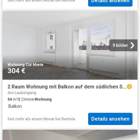
Details ansehen
Seit mehr als einem Monat
bei
Rentola
9 bilder
Wohnung
·
Zur Miete
304 €
2 Raum Wohnung mit Balkon auf dem südlichen Sonnenberg
Am Laubengang
54
m²
2
Zimmer
Wohnung
·
Balkon
Details ansehen
Seit mehr als einem Monat
bei
Rentola