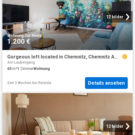
12 bilder
Wohnung
·
Zur Miete
1.200 €
Gorgeous loft located in Chemnitz, Chemnitz Amsterdam Apartments for Rent
Am Laubengang
63
m²
1
Zimmer
Wohnung
Details ansehen
Seit 3 Wochen
bei
Rentola
12 bilder