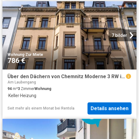
7 bilder
Wohnung
·
Zur Miete
786 €
Über den Dächern von Chemnitz Moderne 3 RW in Bahnhofsnähe WE13
Am Laubengang
94
m²
3
Zimmer
Wohnung
·
Keller
·
Heizung
Details ansehen
Seit mehr als einem Monat
bei
Rentola