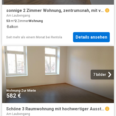
sonnige 2 Zimmer Wohnung, zentrumsnah, mit viel Platz
Am Laubengang
53
m²
2
Zimmer
Wohnung
·
Balkon
Details ansehen
Seit mehr als einem Monat
bei
Rentola
7 bilder
Wohnung
·
Zur Miete
582 €
Schöne 3 Raumwohnung mit hochwertiger Ausstattung in zentraler Lage WE07
Am Laubengang