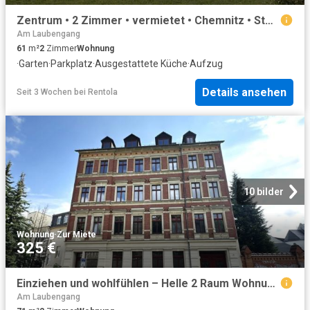
Zentrum • 2 Zimmer • vermietet • Chemnitz • Stellplatz • zwei Bäder • großer Garten • ruhige Lage ID: 3408
Am Laubengang
61
m²
2
Zimmer
Wohnung
·
Garten
·
Parkplatz
·
Ausgestattete Küche
·
Aufzug
Details ansehen
Seit 3 Wochen
bei
Rentola
10 bilder
Wohnung
·
Zur Miete
325 €
Einziehen und wohlfühlen – Helle 2 Raum Wohnung mit großer Küche
Am Laubengang