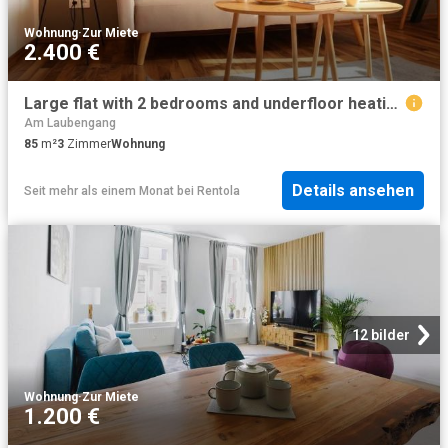
Wohnung
·
Zur Miete
2.400 €
Large flat with 2 bedrooms and underfloor heating, including parking space
Am Laubengang
85
m²
3
Zimmer
Wohnung
Details ansehen
Seit mehr als einem Monat
bei
Rentola
12 bilder
Wohnung
·
Zur Miete
1.200 €