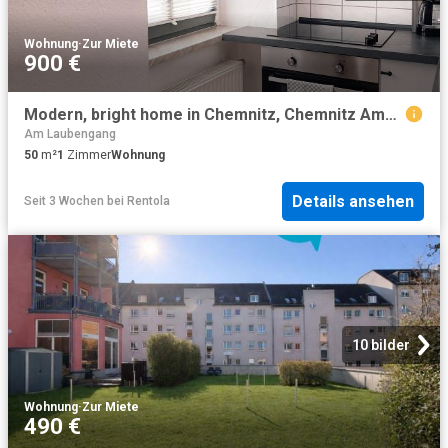
Wohnung
·
Zur Miete
900 €
Modern, bright home in Chemnitz, Chemnitz Amsterdam Apartments for Rent
Am Laubengang
50
m²
1
Zimmer
Wohnung
Details ansehen
Seit 3 Wochen
bei
Rentola
10 bilder
Wohnung
·
Zur Miete
490 €