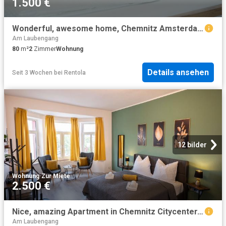
1.500 €
Wonderful, awesome home, Chemnitz Amsterdam Apartments for Rent
Am Laubengang
80
m²
2
Zimmer
Wohnung
Details ansehen
Seit 3 Wochen
bei
Rentola
12 bilder
Wohnung
·
Zur Miete
2.500 €
Nice, amazing Apartment in Chemnitz Citycenter, Chemnitz Amsterdam Apartments for Rent
Am Laubengang