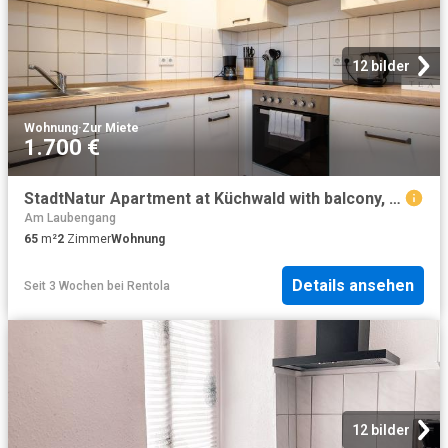
12 bilder
Wohnung
·
Zur Miete
1.700 €
StadtNatur Apartment at Küchwald with balcony, streaming TV, bathtub, workplace, Chemnitz Amsterdam Apartments for Rent
Am Laubengang
65
m²
2
Zimmer
Wohnung
Details ansehen
Seit 3 Wochen
bei
Rentola
12 bilder