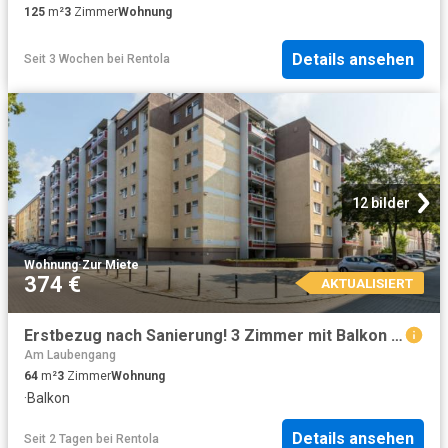
125
m²
3
Zimmer
Wohnung
Details ansehen
Seit 3 Wochen
bei
Rentola
12 bilder
Wohnung
·
Zur Miete
374 €
AKTUALISIERT
Erstbezug nach Sanierung! 3 Zimmer mit Balkon und Bad mit Dusche und Wanne
Am Laubengang
64
m²
3
Zimmer
Wohnung
·
Balkon
Details ansehen
Seit 2 Tagen
bei
Rentola