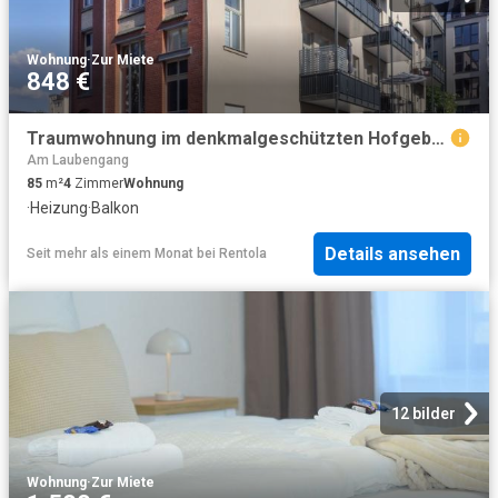
Wohnung
·
Zur Miete
848 €
Traumwohnung im denkmalgeschützten Hofgebäude am Kaßberg mit Gartenanteil!
Am Laubengang
85
m²
4
Zimmer
Wohnung
·
Heizung
·
Balkon
Details ansehen
Seit mehr als einem Monat
bei
Rentola
12 bilder
Wohnung
·
Zur Miete