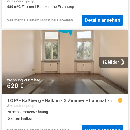
Am Laubengang
484
m²
2
Zimmer
1
Badezimmer
Wohnung
Details ansehen
Seit mehr als einem Monat
bei
Listedbuy
12 bilder
Wohnung
·
Zur Miete
620 €
TOP! • Kaßberg • Balkon • 3 Zimmer • Laminat • innenliegendes Bad mit Wanne • Hausgarten • Mieten!? ID: 3348
Am Laubengang
76
m²
3
Zimmer
Wohnung
·
Garten
·
Balkon