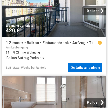
10 bilder
Wohnung
·
Zur Miete
420 €
1 Zimmer • Balkon • Einbauschrank • Aufzug • Tiefgarage • Kaßberg • schnell sein lohnt sich ID: 3504
Am Laubengang
39
m²
1
Zimmer
Wohnung
·
Balkon
·
Aufzug
·
Parkplatz
Details ansehen
Seit letzter Woche
bei
Rentola
9 bilder