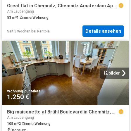
Great flat in Chemnitz, Chemnitz Amsterdam Apartments for Rent
Am Laubengang
53
m²
1
Zimmer
Wohnung
Details ansehen
Seit 3 Wochen
bei
Rentola
12 bilder
Wohnung
·
Zur Miete
1.250 €
Big maisonette at Brühl Boulevard in Chemnitz, Chemnitz Amsterdam Apartments for Rent
Am Laubengang
105
m²
2
Zimmer
Wohnung
·
Büroraum