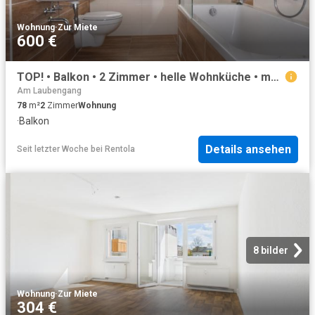
Wohnung
·
Zur Miete
600 €
TOP! • Balkon • 2 Zimmer • helle Wohnküche • modernes Tageslichtbad mit Wanne • Zentrumsnah • Mieten ID: 1017
Am Laubengang
78
m²
2
Zimmer
Wohnung
·
Balkon
Details ansehen
Seit letzter Woche
bei
Rentola
8 bilder
Wohnung
·
Zur Miete
304 €