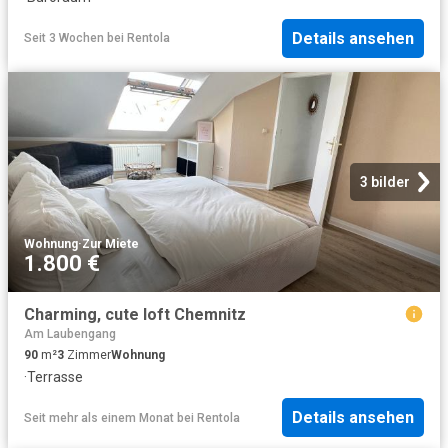
Details ansehen
Seit 3 Wochen
bei
Rentola
3 bilder
Wohnung
·
Zur Miete
1.800 €
Charming, cute loft Chemnitz
Am Laubengang
90
m²
3
Zimmer
Wohnung
·
Terrasse
Details ansehen
Seit mehr als einem Monat
bei
Rentola