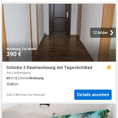
12 bilder
Wohnung
·
Zur Miete
390 €
Schicke 3 Raumwohnung mit Tageslichtbad
Am Laubengang
69
m²
3
Zimmer
Wohnung
·
Balkon
Details ansehen
Seit 3 Wochen
bei
Rentola