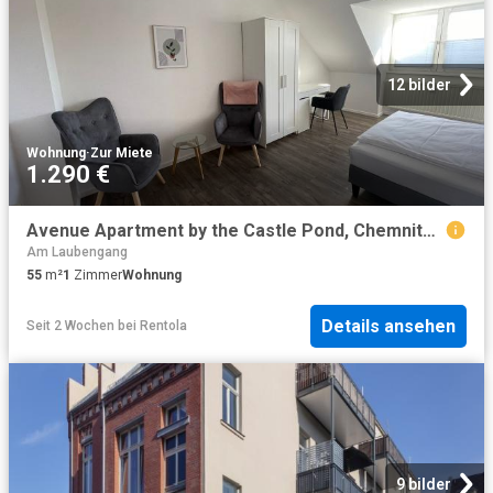
12 bilder
Wohnung
·
Zur Miete
1.290 €
Avenue Apartment by the Castle Pond, Chemnitz Amsterdam Apartments for Rent
Am Laubengang
55
m²
1
Zimmer
Wohnung
Details ansehen
Seit 2 Wochen
bei
Rentola
9 bilder