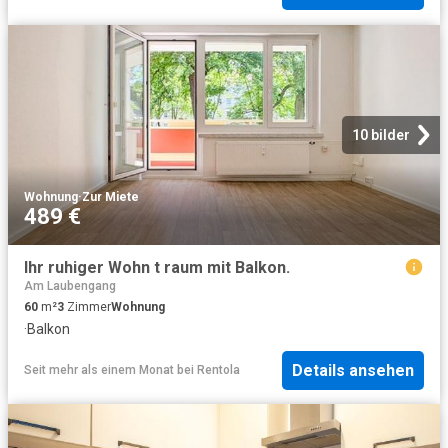
10 bilder
Wohnung
·
Zur Miete
489 €
Ihr ruhiger Wohn t raum mit Balkon.
Am Laubengang
60
m²
3
Zimmer
Wohnung
·
Balkon
Details ansehen
Seit mehr als einem Monat
bei
Rentola