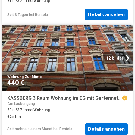
71
m²
2
Zimmer
Wohnung
Details ansehen
Seit 3 Tagen
bei
Rentola
12 bilder
Wohnung
·
Zur Miete
440 €
KASSBERG 3 Raum Wohnung im EG mit Gartennutzung
Am Laubengang
80
m²
3
Zimmer
Wohnung
·
Garten
Details ansehen
Seit mehr als einem Monat
bei
Rentola