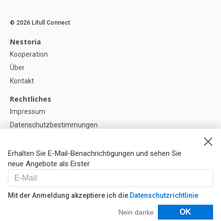
© 2026 Lifull Connect
Nestoria
Kooperation
Über
Kontakt
Rechtliches
Impressum
Datenschutzbestimmungen
Politik zur Verwendung von Cookies
Cookie-Einstellunge
Erhalten Sie E-Mail-Benachrichtigungen und sehen Sie
neue Angebote als Erster
Hilfe
FAQ
Mit der Anmeldung akzeptiere ich die
Datenschutzrichtlinie
Unsere Partner
Filter
OK
Nein danke