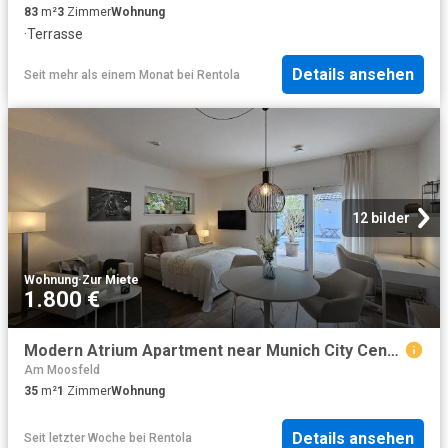
83
m²
3
Zimmer
Wohnung
·
Terrasse
Details ansehen
Seit mehr als einem Monat
bei
Rentola
12 bilder
Wohnung
·
Zur Miete
1.800 €
Modern Atrium Apartment near Munich City Center, Trade Fair & Airport
Am Moosfeld
35
m²
1
Zimmer
Wohnung
Details ansehen
Seit letzter Woche
bei
Rentola