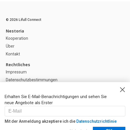
© 2026 Lifull Connect
Nestoria
Kooperation
Über
Kontakt
Rechtliches
Impressum
Datenschutzbestimmungen
Politik zur Verwendung von Cookies
Cookie-Einstellunge
Erhalten Sie E-Mail-Benachrichtigungen und sehen Sie
neue Angebote als Erster
Hilfe
FAQ
Mit der Anmeldung akzeptiere ich die
Datenschutzrichtlinie
Unsere Partner