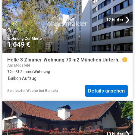
12 bilder
Wohnung
·
Zur Miete
1.649 €
Helle 3 Zimmer Wohnung 70 m2 München Unterhaching mit Balkon Erstbezug nach Vollrenovierung
Am Moosfeld
70
m²
3
Zimmer
Wohnung
·
Balkon
·
Aufzug
Details ansehen
Seit letzter Woche
bei
Rentola
10 bilder