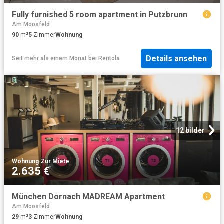
Fully furnished 5 room apartment in Putzbrunn
Am Moosfeld
90
m²
5
Zimmer
Wohnung
Details ansehen
Seit mehr als einem Monat
bei
Rentola
12 bilder
Wohnung
·
Zur Miete
2.635 €
München Dornach MADREAM Apartment
Am Moosfeld
29
m²
3
Zimmer
Wohnung