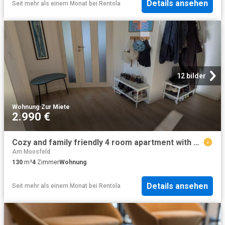
Details ansehen
Seit mehr als einem Monat
bei
Rentola
12 bilder
Wohnung
·
Zur Miete
2.990 €
Cozy and family friendly 4 room apartment with garden in Unterhaching furnished, 12–24 months
Am Moosfeld
130
m²
4
Zimmer
Wohnung
Details ansehen
Seit mehr als einem Monat
bei
Rentola