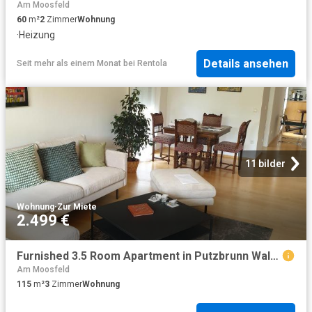
Am Moosfeld
60
m²
2
Zimmer
Wohnung
·
Heizung
Details ansehen
Seit mehr als einem Monat
bei
Rentola
11 bilder
Wohnung
·
Zur Miete
2.499 €
Furnished 3.5 Room Apartment in Putzbrunn Waldkolonie
Am Moosfeld
115
m²
3
Zimmer
Wohnung