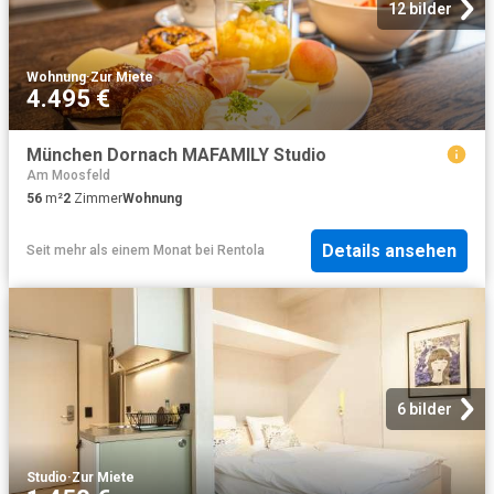
12 bilder
Wohnung
·
Zur Miete
4.495 €
München Dornach MAFAMILY Studio
Am Moosfeld
56
m²
2
Zimmer
Wohnung
Details ansehen
Seit mehr als einem Monat
bei
Rentola
6 bilder
Studio
·
Zur Miete