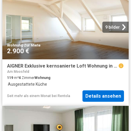
9 bilder
Wohnung
·
Zur Miete
2.900 €
AIGNER Exklusive kernsanierte Loft Wohnung in Oberföhring
Am Moosfeld
119
m²
4
Zimmer
Wohnung
·
Ausgestattete Küche
Details ansehen
Seit mehr als einem Monat
bei
Rentola