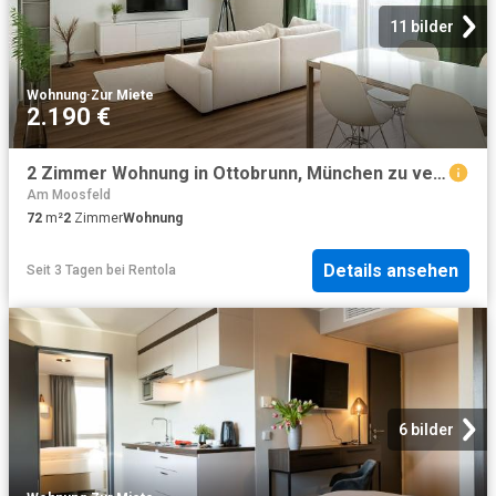
11 bilder
Wohnung
·
Zur Miete
2.190 €
2 Zimmer Wohnung in Ottobrunn, München zu vermieten
Am Moosfeld
72
m²
2
Zimmer
Wohnung
Details ansehen
Seit 3 Tagen
bei
Rentola
6 bilder