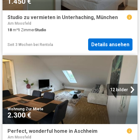
1.450 €
Studio zu vermieten in Unterhaching, München
Am Moosfeld
18
m²
1
Zimmer
Studio
Details ansehen
Seit 3 Wochen
bei
Rentola
12 bilder
Wohnung
·
Zur Miete
2.300 €
Perfect, wonderful home in Aschheim
Am Moosfeld