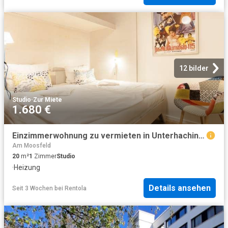
12 bilder
Studio
·
Zur Miete
1.680 €
Einzimmerwohnung zu vermieten in Unterhaching, München
Am Moosfeld
20
m²
1
Zimmer
Studio
·
Heizung
Details ansehen
Seit 3 Wochen
bei
Rentola