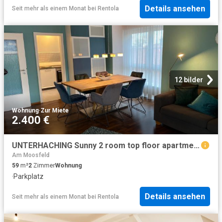
Details ansehen
Seit mehr als einem Monat
bei
Rentola
12 bilder
Wohnung
·
Zur Miete
2.400 €
UNTERHACHING Sunny 2 room top floor apartment with south facing balcony, utilities included
Am Moosfeld
59
m²
2
Zimmer
Wohnung
·
Parkplatz
Details ansehen
Seit mehr als einem Monat
bei
Rentola