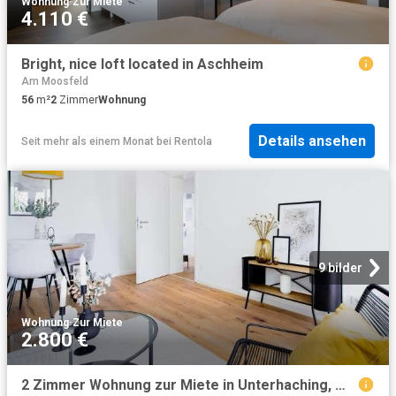
Wohnung
·
Zur Miete
4.110 €
Bright, nice loft located in Aschheim
Am Moosfeld
56
m²
2
Zimmer
Wohnung
Details ansehen
Seit mehr als einem Monat
bei
Rentola
9 bilder
Wohnung
·
Zur Miete
2.800 €
2 Zimmer Wohnung zur Miete in Unterhaching, München