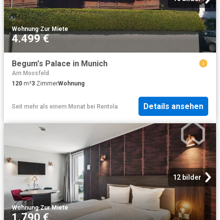
Wohnung
·
Zur Miete
4.499 €
Begum's Palace in Munich
Am Moosfeld
120
m²
3
Zimmer
Wohnung
Details ansehen
Seit mehr als einem Monat
bei
Rentola
12 bilder
Wohnung
·
Zur Miete
1.790 €