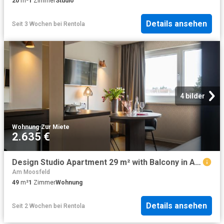
20
m²
1
Zimmer
Studio
Details ansehen
Seit 3 Wochen
bei
Rentola
4 bilder
Wohnung
·
Zur Miete
2.635 €
Design Studio Apartment 29 m² with Balcony in Aschheim near Munich
Am Moosfeld
49
m²
1
Zimmer
Wohnung
Details ansehen
Seit 2 Wochen
bei
Rentola