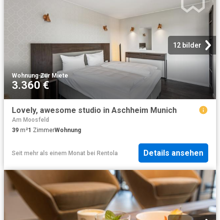
12 bilder
Wohnung
·
Zur Miete
3.360 €
Lovely, awesome studio in Aschheim Munich
Am Moosfeld
39
m²
1
Zimmer
Wohnung
Details ansehen
Seit mehr als einem Monat
bei
Rentola