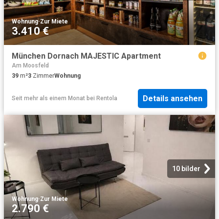
Wohnung
·
Zur Miete
3.410 €
München Dornach MAJESTIC Apartment
Am Moosfeld
39
m²
3
Zimmer
Wohnung
Details ansehen
Seit mehr als einem Monat
bei
Rentola
10 bilder
Wohnung
·
Zur Miete
2.790 €