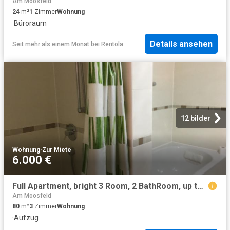
Am Moosfeld
24
m²
1
Zimmer
Wohnung
·
Büroraum
Details ansehen
Seit mehr als einem Monat
bei
Rentola
12 bilder
Wohnung
·
Zur Miete
6.000 €
Full Apartment, bright 3 Room, 2 BathRoom, up to 8 ppl, by ICM Conf. Center, direct Metro 15 min to CityCenter/Oktoberfest, Parking, Balcony
Am Moosfeld
80
m²
3
Zimmer
Wohnung
·
Aufzug