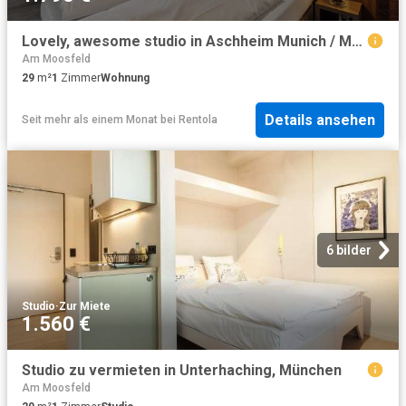
Lovely, awesome studio in Aschheim Munich / Metro: Riem
Am Moosfeld
29
m²
1
Zimmer
Wohnung
Details ansehen
Seit mehr als einem Monat
bei
Rentola
6 bilder
Studio
·
Zur Miete
1.560 €
Studio zu vermieten in Unterhaching, München
Am Moosfeld