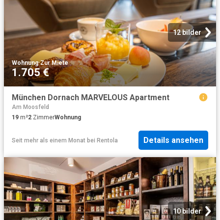
12 bilder
Wohnung
·
Zur Miete
1.705 €
München Dornach MARVELOUS Apartment
Am Moosfeld
19
m²
2
Zimmer
Wohnung
Details ansehen
Seit mehr als einem Monat
bei
Rentola
10 bilder