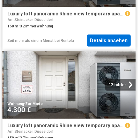
Luxury loft panoramic Rhine view temporary apartment in Neuss
Am Steinacker, Düsseldorf
150
m²
3
Zimmer
Wohnung
Details ansehen
Seit mehr als einem Monat
bei
Rentola
12 bilder
Wohnung
·
Zur Miete
4.300 €
Luxury loft panoramic Rhine view temporary apartment in Neuss, Neuss Amsterdam Apartments for Rent
Am Steinacker, Düsseldorf