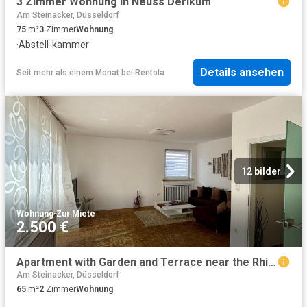
3 Zimmer Wohnung in Neuss Derikum
Am Steinacker, Düsseldorf
75
m²
3
Zimmer
Wohnung
·
Abstell-kammer
Details ansehen
Seit mehr als einem Monat
bei
Rentola
12 bilder
Wohnung
·
Zur Miete
2.500 €
Apartment with Garden and Terrace near the Rhine in Neuss, Neuss Amsterdam Apartments for Rent
Am Steinacker, Düsseldorf
65
m²
2
Zimmer
Wohnung