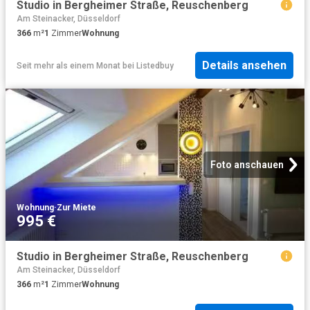
Studio in Bergheimer Straße, Reuschenberg
Am Steinacker, Düsseldorf
366
m²
1
Zimmer
Wohnung
Details ansehen
Seit mehr als einem Monat
bei
Listedbuy
Foto anschauen
Wohnung
·
Zur Miete
995 €
Studio in Bergheimer Straße, Reuschenberg
Am Steinacker, Düsseldorf
366
m²
1
Zimmer
Wohnung