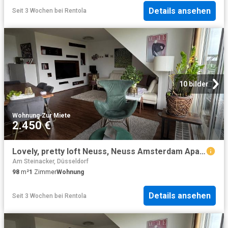
Details ansehen
Seit 3 Wochen
bei
Rentola
10 bilder
Wohnung
·
Zur Miete
2.450 €
Lovely, pretty loft Neuss, Neuss Amsterdam Apartments for Rent
Am Steinacker, Düsseldorf
98
m²
1
Zimmer
Wohnung
Details ansehen
Seit 3 Wochen
bei
Rentola