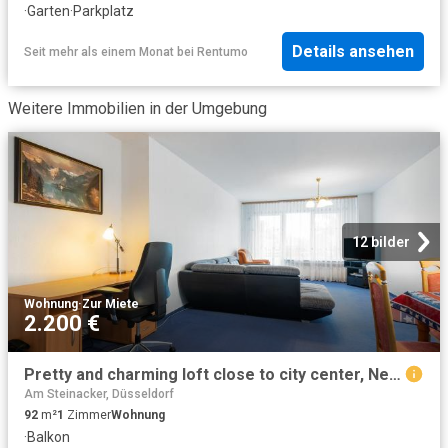
·
Garten
·
Parkplatz
Details ansehen
Seit mehr als einem Monat
bei
Rentumo
Weitere Immobilien in der Umgebung
12 bilder
Wohnung
·
Zur Miete
2.200 €
Pretty and charming loft close to city center, Neuss Amsterdam Apartments for Rent
Am Steinacker, Düsseldorf
92
m²
1
Zimmer
Wohnung
·
Balkon