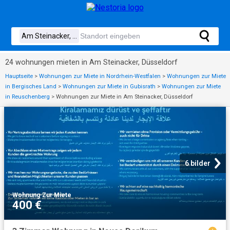
24 wohnungen mieten in Am Steinacker, Düsseldorf
Hauptseite
>
Wohnungen zur Miete in Nordrhein-Westfalen
>
Wohnungen zur Miete
in Bergisches Land
>
Wohnungen zur Miete in Gubisrath
>
Wohnungen zur Miete
in Reuschenberg
>
Wohnungen zur Miete in Am Steinacker, Düsseldorf
6 bilder
Wohnung
·
Zur Miete
400 €