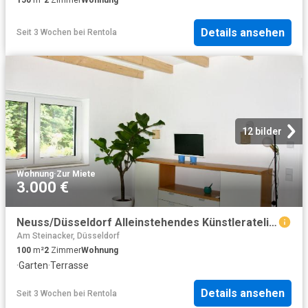
150
m²
2
Zimmer
Wohnung
Details ansehen
Seit 3 Wochen
bei
Rentola
12 bilder
Wohnung
·
Zur Miete
3.000 €
Neuss/Düsseldorf Alleinstehendes Künstleratelier im Park am Wasserfall, Neuss Amsterdam Apartments for Rent
Am Steinacker, Düsseldorf
100
m²
2
Zimmer
Wohnung
·
Garten
·
Terrasse
Details ansehen
Seit 3 Wochen
bei
Rentola