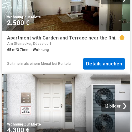
Wohnung
·
Zur Miete
2.500 €
Apartment with Garden and Terrace near the Rhine in Neuss
Am Steinacker, Düsseldorf
65
m²
3
Zimmer
Wohnung
Details ansehen
Seit mehr als einem Monat
bei
Rentola
12 bilder
Wohnung
·
Zur Miete
4.300 €