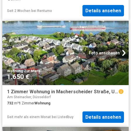
Details ansehen
Seit 2 Wochen
bei
Rentumo
Foto anschauen
Wohnung
·
Zur Miete
1.650 €
1 Zimmer Wohnung in Macherscheider Straße, Uedesheim
Am Steinacker, Düsseldorf
732
m²
1
Zimmer
Wohnung
Details ansehen
Seit mehr als einem Monat
bei
Listedbuy