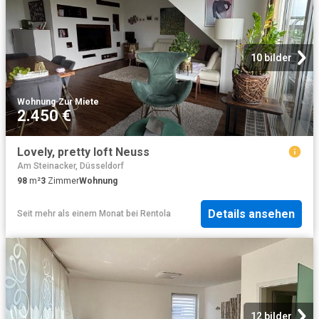
10 bilder
Wohnung
·
Zur Miete
2.450 €
Lovely, pretty loft Neuss
Am Steinacker, Düsseldorf
98
m²
3
Zimmer
Wohnung
Details ansehen
Seit mehr als einem Monat
bei
Rentola
12 bilder