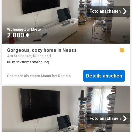
Foto anschauen
Wohnung
·
Zur Miete
2.000 €
Gorgeous, cozy home in Neuss
Am Steinacker, Düsseldorf
80
m²
2
Zimmer
Wohnung
Details ansehen
Seit mehr als einem Monat
bei
Rentola
Foto anschauen