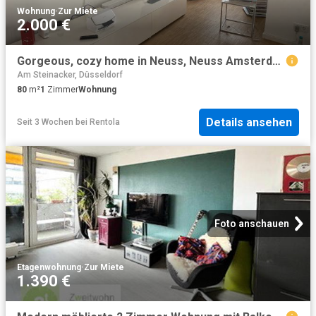
Wohnung
·
Zur Miete
2.000 €
Gorgeous, cozy home in Neuss, Neuss Amsterdam Apartments for Rent
Am Steinacker, Düsseldorf
80
m²
1
Zimmer
Wohnung
Details ansehen
Seit 3 Wochen
bei
Rentola
Foto anschauen
Etagenwohnung
·
Zur Miete
1.390 €