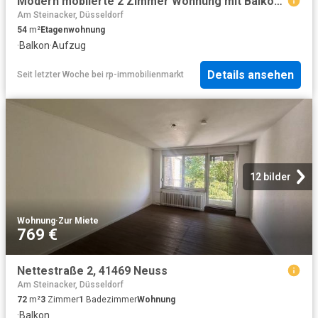
Modern möblierte 2 Zimmer Wohnung mit Balkon, Düsseldorf Derendorf, Glockenstr
Am Steinacker, Düsseldorf
54
m²
Etagenwohnung
·
Balkon
·
Aufzug
Details ansehen
Seit letzter Woche
bei
rp-immobilienmarkt
12 bilder
Wohnung
·
Zur Miete
769 €
Nettestraße 2, 41469 Neuss
Am Steinacker, Düsseldorf
72
m²
3
Zimmer
1
Badezimmer
Wohnung
·
Balkon