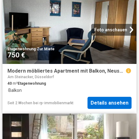
Foto anschauen
Etagenwohnung
·
Zur Miete
750 €
Modern möbliertes Apartment mit Balkon, Neuss Reuschenberg, Starenweg
Am Steinacker, Düsseldorf
40
m²
Etagenwohnung
·
Balkon
Details ansehen
Seit 2 Wochen
bei
rp-immobilienmarkt