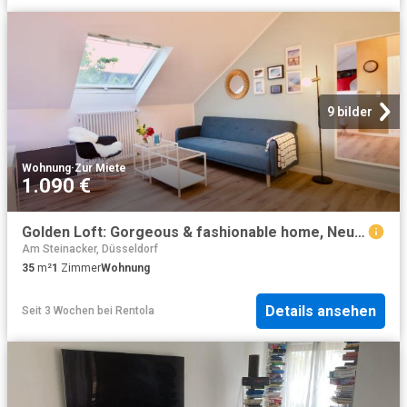
9 bilder
Wohnung
·
Zur Miete
1.090 €
Golden Loft: Gorgeous & fashionable home, Neuss Amsterdam Apartments for Rent
Am Steinacker, Düsseldorf
35
m²
1
Zimmer
Wohnung
Details ansehen
Seit 3 Wochen
bei
Rentola