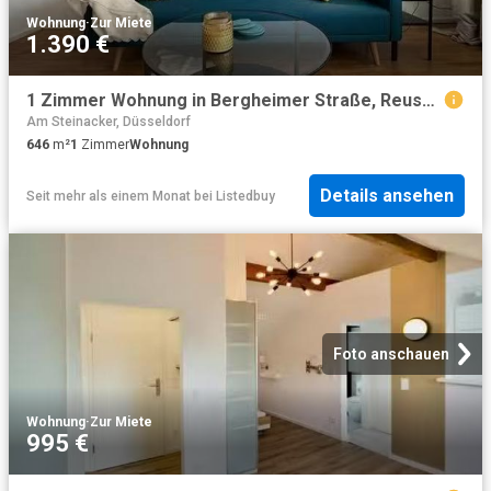
Wohnung
·
Zur Miete
1.390 €
1 Zimmer Wohnung in Bergheimer Straße, Reuschenberg
Am Steinacker, Düsseldorf
646
m²
1
Zimmer
Wohnung
Details ansehen
Seit mehr als einem Monat
bei
Listedbuy
Foto anschauen
Wohnung
·
Zur Miete
995 €