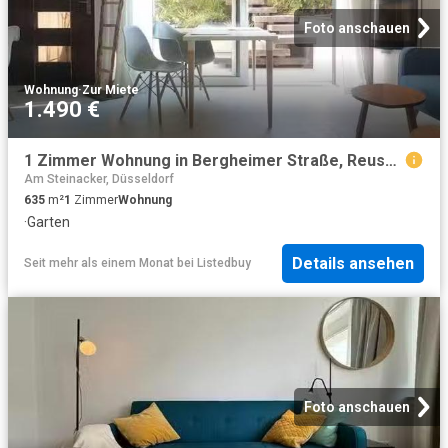
Foto anschauen
Wohnung
·
Zur Miete
1.490 €
1 Zimmer Wohnung in Bergheimer Straße, Reuschenberg
Am Steinacker, Düsseldorf
635
m²
1
Zimmer
Wohnung
·
Garten
Details ansehen
Seit mehr als einem Monat
bei
Listedbuy
Foto anschauen