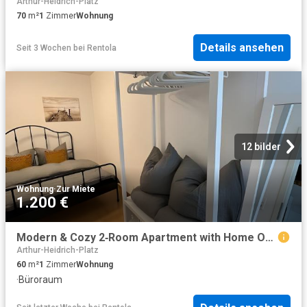
Arthur-Heidrich-Platz
70
m²
1
Zimmer
Wohnung
Details ansehen
Seit 3 Wochen
bei
Rentola
12 bilder
Wohnung
·
Zur Miete
1.200 €
Modern & Cozy 2‑Room Apartment with Home Office in Leipzig‑Altlindenau, Leipzig Amsterdam Apartments for Rent
Arthur-Heidrich-Platz
60
m²
1
Zimmer
Wohnung
·
Büroraum