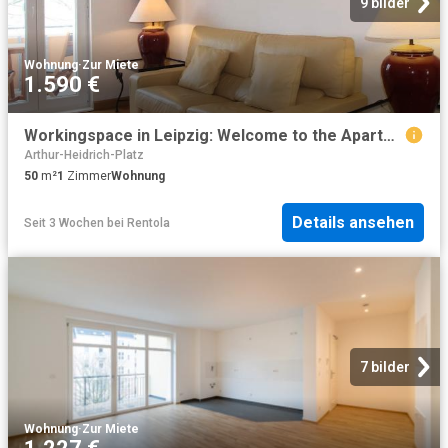
9 bilder
Wohnung
·
Zur Miete
1.590 €
Workingspace in Leipzig: Welcome to the Apartment Stilvolles Wohnen, Leipzig Amsterdam Apartments for Rent
Arthur-Heidrich-Platz
50
m²
1
Zimmer
Wohnung
Details ansehen
Seit 3 Wochen
bei
Rentola
7 bilder
Wohnung
·
Zur Miete