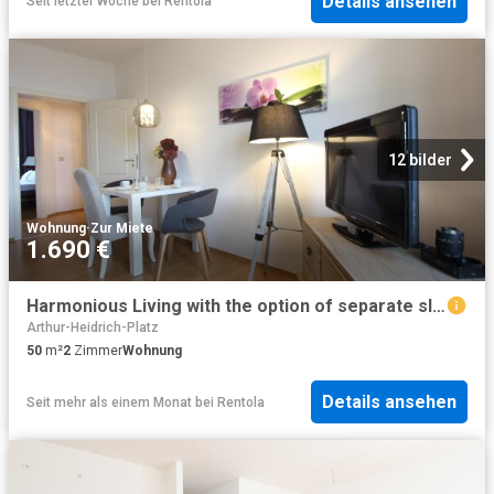
Details ansehen
Seit letzter Woche
bei
Rentola
12 bilder
Wohnung
·
Zur Miete
1.690 €
Harmonious Living with the option of separate sleeping & 100 MBit W LAN
Arthur-Heidrich-Platz
50
m²
2
Zimmer
Wohnung
Details ansehen
Seit mehr als einem Monat
bei
Rentola