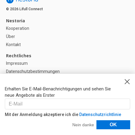
© 2026 Lifull Connect
Nestoria
Kooperation
Über
Kontakt
Rechtliches
Impressum
Datenschutzbestimmungen
Politik zur Verwendung von Cookies
Cookie-Einstellunge
Erhalten Sie E-Mail-Benachrichtigungen und sehen Sie
neue Angebote als Erster
Hilfe
FAQ
Mit der Anmeldung akzeptiere ich die
Datenschutzrichtlinie
Unsere Partner
Filter
OK
Nein danke