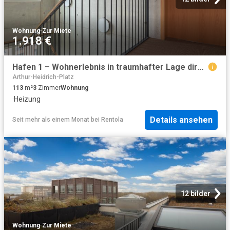
Wohnung
·
Zur Miete
1.918 €
Hafen 1 – Wohnerlebnis in traumhafter Lage direkt am Kanal
Arthur-Heidrich-Platz
113
m²
3
Zimmer
Wohnung
·
Heizung
Details ansehen
Seit mehr als einem Monat
bei
Rentola
12 bilder
Wohnung
·
Zur Miete