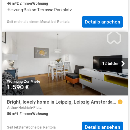
46
m²
2
Zimmer
Wohnung
·
Heizung
·
Balkon
·
Terrasse
·
Parkplatz
Details ansehen
Seit mehr als einem Monat
bei
Rentola
12 bilder
Wohnung
·
Zur Miete
1.590 €
Bright, lovely home in Leipzig, Leipzig Amsterdam Apartments for Rent
Arthur-Heidrich-Platz
50
m²
1
Zimmer
Wohnung
Details ansehen
Seit letzter Woche
bei
Rentola