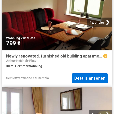
12 bilder
Wohnung
·
Zur Miete
799 €
Newly renovated, furnished old building apartment, with new kitchenette, Leipzig Amsterdam Apartments for Rent
Arthur-Heidrich-Platz
38
m²
1
Zimmer
Wohnung
Details ansehen
Seit letzter Woche
bei
Rentola