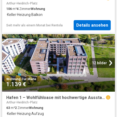
Arthur-Heidrich-Platz
106
m²
4
Zimmer
Wohnung
·
Keller
·
Heizung
·
Balkon
Details ansehen
Seit mehr als einem Monat
bei
Rentola
12 bilder
Wohnung
·
Zur Miete
1.139 €
Hafen 1 – Wohlfühloase mit hochwertige Ausstattung
Arthur-Heidrich-Platz
63
m²
2
Zimmer
Wohnung
·
Keller
·
Heizung
·
Aufzug