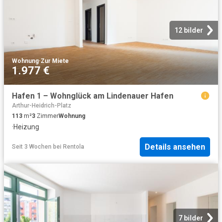
12 bilder
Wohnung
·
Zur Miete
1.977 €
Hafen 1 – Wohnglück am Lindenauer Hafen
Arthur-Heidrich-Platz
113
m²
3
Zimmer
Wohnung
·
Heizung
Details ansehen
Seit 3 Wochen
bei
Rentola
7 bilder