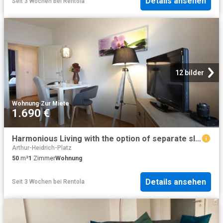
Details ansehen
Seit 3 Wochen
bei
Rentola
12 bilder
Wohnung
·
Zur Miete
1.690 €
Harmonious Living with the option of separate sleeping & 100 MBit W LAN, Leipzig Amsterdam Apartments for Rent
Arthur-Heidrich-Platz
50
m²
1
Zimmer
Wohnung
Details ansehen
Seit 3 Wochen
bei
Rentola