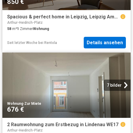
850 €
Spacious & perfect home in Leipzig, Leipzig Amsterdam Apartments for Rent
Arthur-Heidrich-Platz
58
m²
1
Zimmer
Wohnung
Details ansehen
Seit letzter Woche
bei
Rentola
7 bilder
Wohnung
·
Zur Miete
676 €
2 Raumwohnung zum Erstbezug in Lindenau WE17
Arthur-Heidrich-Platz