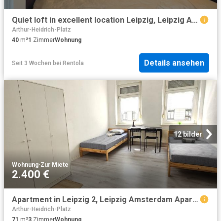
Quiet loft in excellent location Leipzig, Leipzig Amsterdam Apartments for Rent
Arthur-Heidrich-Platz
40
m²
1
Zimmer
Wohnung
Details ansehen
Seit 3 Wochen
bei
Rentola
12 bilder
Wohnung
·
Zur Miete
2.400 €
Apartment in Leipzig 2, Leipzig Amsterdam Apartments for Rent
Arthur-Heidrich-Platz
71
m²
3
Zimmer
Wohnung