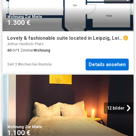
Wohnung
·
Zur Miete
1.300 €
Lovely & fashionable suite located in Leipzig, Leipzig Amsterdam Apartments for Rent
Arthur-Heidrich-Platz
60
m²
1
Zimmer
Wohnung
Details ansehen
Seit 3 Wochen
bei
Rentola
12 bilder
Wohnung
·
Zur Miete
1.100 €