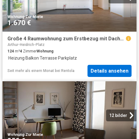
Wohnung
·
Zur Miete
1.670 €
Große 4 Raumwohnung zum Erstbezug mit Dachterasse WE20
Arthur-Heidrich-Platz
124
m²
4
Zimmer
Wohnung
·
Heizung
·
Balkon
·
Terrasse
·
Parkplatz
Details ansehen
Seit mehr als einem Monat
bei
Rentola
12 bilder
Wohnung
·
Zur Miete