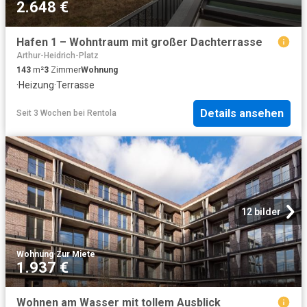
2.648 €
Hafen 1 – Wohntraum mit großer Dachterrasse
Arthur-Heidrich-Platz
143
m²
3
Zimmer
Wohnung
·
Heizung
·
Terrasse
Details ansehen
Seit 3 Wochen
bei
Rentola
12 bilder
Wohnung
·
Zur Miete
1.937 €
Wohnen am Wasser mit tollem Ausblick