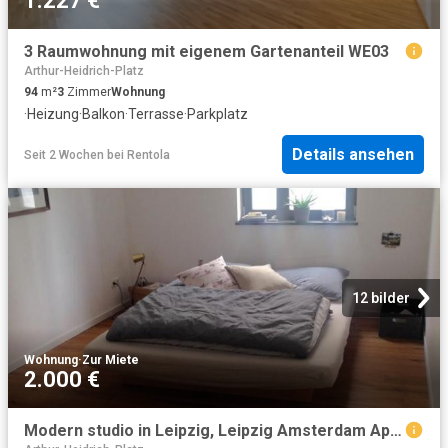
1.227 €
3 Raumwohnung mit eigenem Gartenanteil WE03
Arthur-Heidrich-Platz
94
m²
3
Zimmer
Wohnung
·
Heizung
·
Balkon
·
Terrasse
·
Parkplatz
Details ansehen
Seit 2 Wochen
bei
Rentola
12 bilder
Wohnung
·
Zur Miete
2.000 €
Modern studio in Leipzig, Leipzig Amsterdam Apartments for Rent