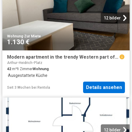
12 bilder
Wohnung
·
Zur Miete
1.130 €
Modern apartment in the trendy Western part of Leipzig, Leipzig Amsterdam Apartments for Rent
Arthur-Heidrich-Platz
42
m²
1
Zimmer
Wohnung
·
Ausgestattete Küche
Details ansehen
Seit 3 Wochen
bei
Rentola
12 bilder