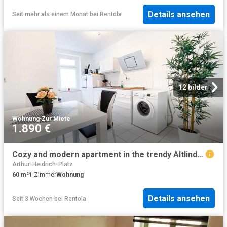
Details ansehen
Seit mehr als einem Monat
bei
Rentola
12 bilder
Wohnung
·
Zur Miete
1.890 €
Cozy and modern apartment in the trendy Altlindenau neighborhood, Leipzig Amsterdam Apartments for Rent
Arthur-Heidrich-Platz
60
m²
1
Zimmer
Wohnung
Details ansehen
Seit 3 Wochen
bei
Rentola