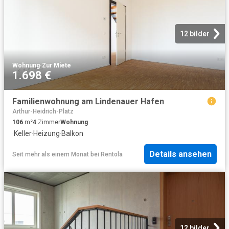
12 bilder
Wohnung
·
Zur Miete
1.698 €
Familienwohnung am Lindenauer Hafen
Arthur-Heidrich-Platz
106
m²
4
Zimmer
Wohnung
·
Keller
·
Heizung
·
Balkon
Details ansehen
Seit mehr als einem Monat
bei
Rentola
12 bilder