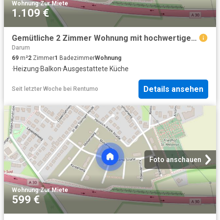
Wohnung
·
Zur Miete
1.109 €
Gemütliche 2 Zimmer Wohnung mit hochwertiger Küche in Osnabrück
Darum
69
m²
2
Zimmer
1
Badezimmer
Wohnung
·
Heizung
·
Balkon
·
Ausgestattete Küche
Details ansehen
Seit letzter Woche
bei
Rentumo
Foto anschauen
Wohnung
·
Zur Miete
599 €