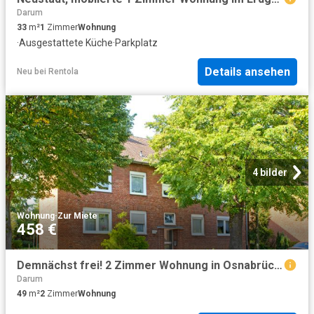
Darum
33
m²
1
Zimmer
Wohnung
·
Ausgestattete Küche
·
Parkplatz
Details ansehen
Neu
bei
Rentola
4 bilder
Wohnung
·
Zur Miete
458 €
Demnächst frei! 2 Zimmer Wohnung in Osnabrück OS Schinkel
Darum
49
m²
2
Zimmer
Wohnung