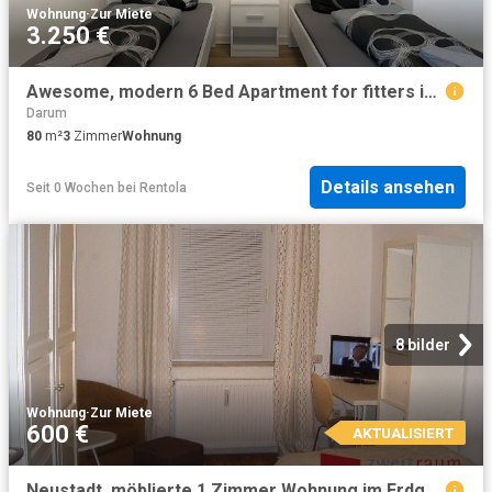
Wohnung
·
Zur Miete
3.250 €
Awesome, modern 6 Bed Apartment for fitters in Osnabrück
Darum
80
m²
3
Zimmer
Wohnung
Details ansehen
Seit 0 Wochen
bei
Rentola
8 bilder
Wohnung
·
Zur Miete
600 €
AKTUALISIERT
Neustadt, möblierte 1 Zimmer Wohnung im Erdgeschoss eines Mehrfamilienhauses