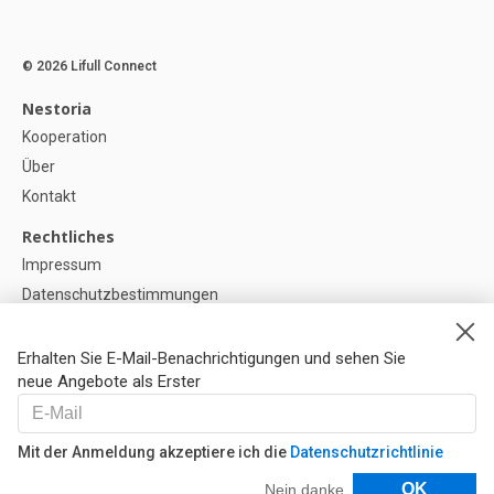
© 2026 Lifull Connect
Nestoria
Kooperation
Über
Kontakt
Rechtliches
Impressum
Datenschutzbestimmungen
Politik zur Verwendung von Cookies
Cookie-Einstellunge
Erhalten Sie E-Mail-Benachrichtigungen und sehen Sie
neue Angebote als Erster
Hilfe
FAQ
Mit der Anmeldung akzeptiere ich die
Datenschutzrichtlinie
Unsere Partner
Filter
OK
Nein danke