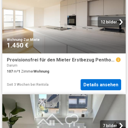
12 bilder
Wohnung
·
Zur Miete
1.450 €
Provisionsfrei für den Mieter Erstbezug Penthouse Wohnung in gefragter Lage von Voxtrup
Darum
107
m²
1
Zimmer
Wohnung
Details ansehen
Seit 3 Wochen
bei
Rentola
7 bilder