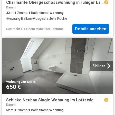
Charmante Obergeschosswohnung in ruhiger Lage mit Einbauküche
Darum
33
m²
1
Zimmer
1
Badezimmer
Wohnung
·
Heizung
·
Balkon
·
Ausgestattete Küche
Details ansehen
Seit mehr als einem Monat
bei
Rentumo
5 bilder
Wohnung
·
Zur Miete
650 €
Schicke Neubau Single Wohnung im Loftstyle
Darum
52
m²
1
Zimmer
1
Badezimmer
Wohnung