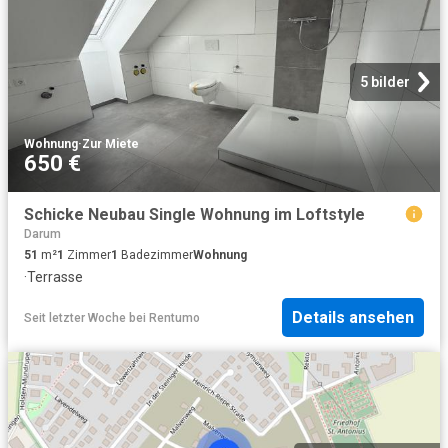
5 bilder
Wohnung
·
Zur Miete
650 €
Schicke Neubau Single Wohnung im Loftstyle
Darum
51
m²
1
Zimmer
1
Badezimmer
Wohnung
·
Terrasse
Details ansehen
Seit letzter Woche
bei
Rentumo