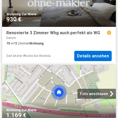
Wohnung
·
Zur Miete
930 €
Renovierte 3 Zimmer Whg auch perfekt als WG
Darum
75
m²
3
Zimmer
Wohnung
Details ansehen
Seit letzter Woche
bei
Rentola
Foto anschauen
Wohnung
·
Zur Miete
1.169 €