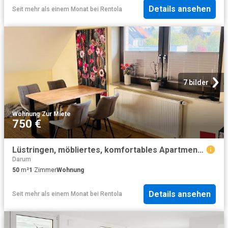
Details ansehen
Seit mehr als einem Monat
bei
Rentola
7 bilder
Wohnung
·
Zur Miete
750 €
Lüstringen, möbliertes, komfortables Apartment mit großem Bad und sep. Küche
Darum
50
m²
1
Zimmer
Wohnung
Details ansehen
Seit mehr als einem Monat
bei
Rentola