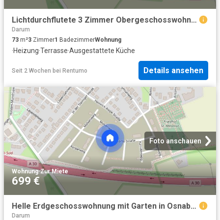
Lichtdurchflutete 3 Zimmer Obergeschosswohnung mit Einbauküche in Osnabrück
Darum
73
m²
3
Zimmer
1
Badezimmer
Wohnung
·
Heizung
·
Terrasse
·
Ausgestattete Küche
Details ansehen
Seit 2 Wochen
bei
Rentumo
Foto anschauen
Wohnung
·
Zur Miete
699 €
Helle Erdgeschosswohnung mit Garten in Osnabrück
Darum