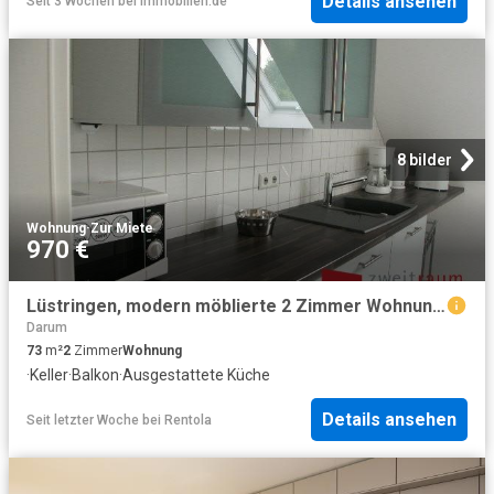
Details ansehen
Seit 3 Wochen
bei
Immobilien.de
8 bilder
Wohnung
·
Zur Miete
970 €
Lüstringen, modern möblierte 2 Zimmer Wohnung mit Balkon
Darum
73
m²
2
Zimmer
Wohnung
·
Keller
·
Balkon
·
Ausgestattete Küche
Details ansehen
Seit letzter Woche
bei
Rentola