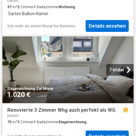
Darum
97
m²
2
Zimmer
1
Badezimmer
Wohnung
·
Garten
·
Balkon
·
Kamin
Details ansehen
Seit mehr als einem Monat
bei
Rentumo
7 bilder
Etagenwohnung
·
Zur Miete
1.020 €
Renovierte 3 Zimmer Whg auch perfekt als WG
Darum
75
m²
3
Zimmer
1
Badezimmer
Etagenwohnung