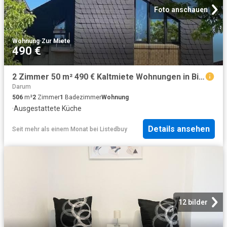
Foto anschauen
Wohnung
·
Zur Miete
490 €
2 Zimmer 50 m² 490 € Kaltmiete Wohnungen in Bissendorf
Darum
506
m²
2
Zimmer
1
Badezimmer
Wohnung
·
Ausgestattete Küche
Details ansehen
Seit mehr als einem Monat
bei
Listedbuy
12 bilder