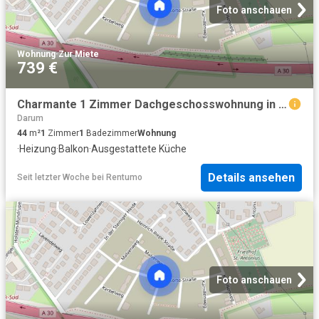
Foto anschauen
Wohnung
·
Zur Miete
739 €
Charmante 1 Zimmer Dachgeschosswohnung in ruhiger Lage mit Einbauküche
Darum
44
m²
1
Zimmer
1
Badezimmer
Wohnung
·
Heizung
·
Balkon
·
Ausgestattete Küche
Details ansehen
Seit letzter Woche
bei
Rentumo
Foto anschauen