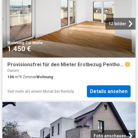
12 bilder
Wohnung
·
Zur Miete
1.450 €
Provisionsfrei für den Mieter Erstbezug Penthouse Wohnung in gefragter Lage von Voxtrup
Darum
106
m²
1
Zimmer
Wohnung
Details ansehen
Seit mehr als einem Monat
bei
Rentola
Foto anschauen