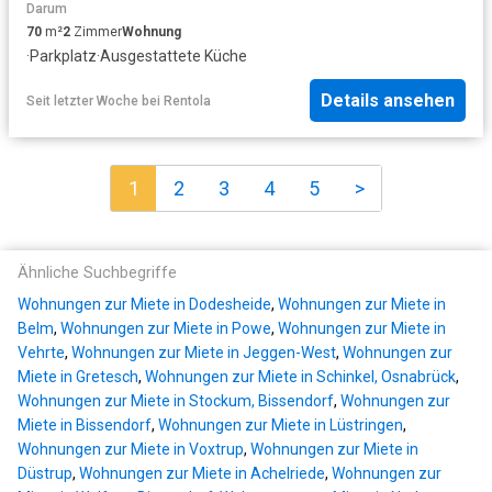
Darum
70
m²
2
Zimmer
Wohnung
·
Parkplatz
·
Ausgestattete Küche
Details ansehen
Seit letzter Woche
bei
Rentola
1
2
3
4
5
>
Ähnliche Suchbegriffe
Wohnungen zur Miete in Dodesheide
,
Wohnungen zur Miete in
Belm
,
Wohnungen zur Miete in Powe
,
Wohnungen zur Miete in
Vehrte
,
Wohnungen zur Miete in Jeggen-West
,
Wohnungen zur
Miete in Gretesch
,
Wohnungen zur Miete in Schinkel, Osnabrück
,
Wohnungen zur Miete in Stockum, Bissendorf
,
Wohnungen zur
Miete in Bissendorf
,
Wohnungen zur Miete in Lüstringen
,
Wohnungen zur Miete in Voxtrup
,
Wohnungen zur Miete in
Düstrup
,
Wohnungen zur Miete in Achelriede
,
Wohnungen zur