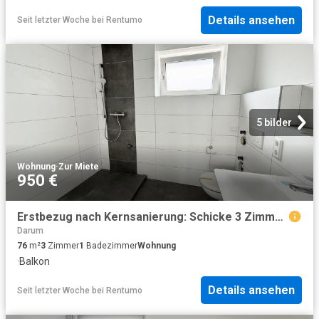
Details ansehen
Seit letzter Woche
bei
Rentumo
5 bilder
Wohnung
·
Zur Miete
950 €
Erstbezug nach Kernsanierung: Schicke 3 Zimmerwohnung mit Balkon
Darum
76
m²
3
Zimmer
1
Badezimmer
Wohnung
·
Balkon
Details ansehen
Seit letzter Woche
bei
Rentumo