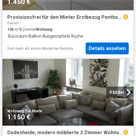
1.450 €
Provisionsfrei für den Mieter Erstbezug Penthouse Wohnung in gefragter Lage von Voxtrup
Darum
106
m²
3
Zimmer
Wohnung
·
Büroraum
·
Balkon
·
Ausgestattete Küche
Details ansehen
Seit mehr als einem Monat
bei
Rentola
9 bilder
Wohnung
·
Zur Miete
1.150 €
Dodesheide, modern möblierte 2 Zimmer Wohnung mit PKW Carport in ruhiger Lage