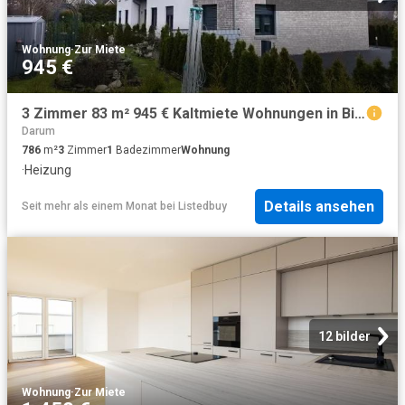
Wohnung
·
Zur Miete
945 €
3 Zimmer 83 m² 945 € Kaltmiete Wohnungen in Bissendorf
Darum
786
m²
3
Zimmer
1
Badezimmer
Wohnung
·
Heizung
Details ansehen
Seit mehr als einem Monat
bei
Listedbuy
12 bilder
Wohnung
·
Zur Miete