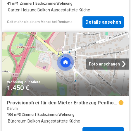
41
m²
1
Zimmer
1
Badezimmer
Wohnung
·
Garten
·
Heizung
·
Balkon
·
Ausgestattete Küche
Details ansehen
Seit mehr als einem Monat
bei
Rentumo
Foto anschauen
Wohnung
·
Zur Miete
1.450 €
Provisionsfrei für den Mieter Erstbezug Penthouse Wohnung in gefragter Lage von Voxtrup
Darum
106
m²
3
Zimmer
1
Badezimmer
Wohnung
·
Büroraum
·
Balkon
·
Ausgestattete Küche