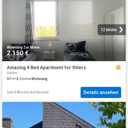
12 bilder
Wohnung
·
Zur Miete
2.150 €
Amazing 4 Bed Apartment for fitters
Darum
57
m²
2
Zimmer
Wohnung
Details ansehen
Seit 0 Wochen
bei
Rentola