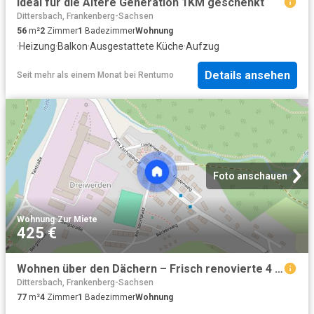
Ideal für die Ältere Generation 1KM geschenkt
Dittersbach, Frankenberg-Sachsen
56
m²
2
Zimmer
1
Badezimmer
Wohnung
·
Heizung
·
Balkon
·
Ausgestattete Küche
·
Aufzug
Details ansehen
Seit mehr als einem Monat
bei
Rentumo
Foto anschauen
Wohnung
·
Zur Miete
425 €
Wohnen über den Dächern – Frisch renovierte 4 Raum Maisonette im Grünen
Dittersbach, Frankenberg-Sachsen
77
m²
4
Zimmer
1
Badezimmer
Wohnung