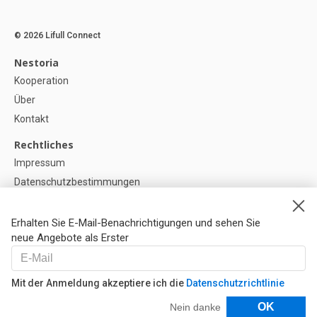
© 2026 Lifull Connect
Nestoria
Kooperation
Über
Kontakt
Rechtliches
Impressum
Datenschutzbestimmungen
Politik zur Verwendung von Cookies
Cookie-Einstellunge
Erhalten Sie E-Mail-Benachrichtigungen und sehen Sie
neue Angebote als Erster
Hilfe
FAQ
Mit der Anmeldung akzeptiere ich die
Datenschutzrichtlinie
Unsere Partner
Filter
OK
Nein danke