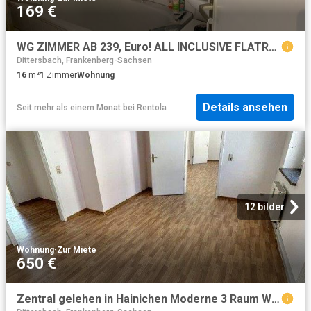
169 €
WG ZIMMER AB 239, Euro! ALL INCLUSIVE FLATRATE INKL. DSL, STROM, KABEL TV
Dittersbach, Frankenberg-Sachsen
16
m²
1
Zimmer
Wohnung
Details ansehen
Seit mehr als einem Monat
bei
Rentola
12 bilder
Wohnung
·
Zur Miete
650 €
Zentral gelehen in Hainichen Moderne 3 Raum Wohnung nach Sanierung am Markt!