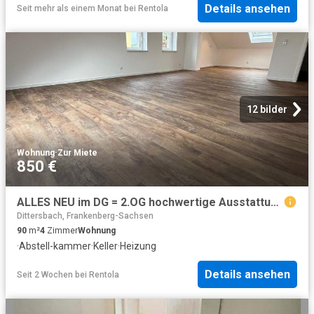
Details ansehen
Seit mehr als einem Monat
bei
Rentola
12 bilder
Wohnung
·
Zur Miete
850 €
ALLES NEU im DG = 2.OG hochwertige Ausstattung frei ab sofort
Dittersbach, Frankenberg-Sachsen
90
m²
4
Zimmer
Wohnung
·
Abstell-kammer
·
Keller
·
Heizung
Details ansehen
Seit 2 Wochen
bei
Rentola