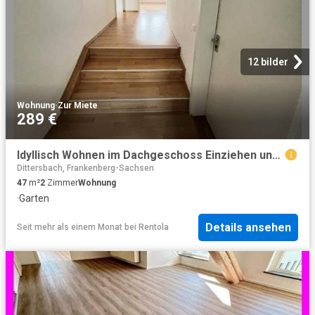
12 bilder
Wohnung
·
Zur Miete
289 €
Idyllisch Wohnen im Dachgeschoss Einziehen und WohlfÃ¼hlen!
Dittersbach, Frankenberg-Sachsen
47
m²
2
Zimmer
Wohnung
·
Garten
Details ansehen
Seit mehr als einem Monat
bei
Rentola