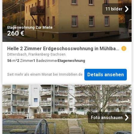
11 bilder
Etagenwohnung
·
Zur Miete
260 €
Helle 2 Zimmer Erdgeschosswohnung in Mühlbach bei Frankenberg Sachs
Dittersbach, Frankenberg-Sachsen
56
m²
2
Zimmer
1
Badezimmer
Etagenwohnung
Details ansehen
Seit mehr als einem Monat
bei
Immobilien.de
Foto anschauen