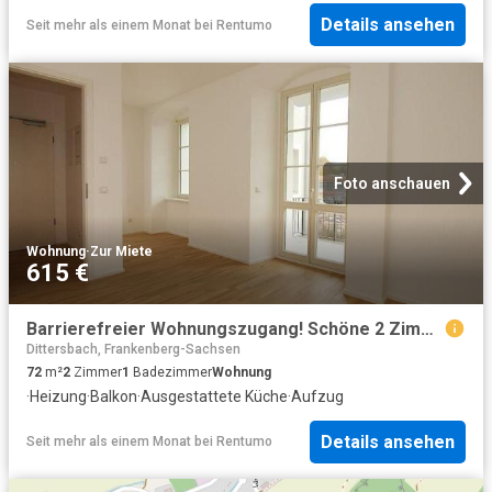
Details ansehen
Seit mehr als einem Monat
bei
Rentumo
Foto anschauen
Wohnung
·
Zur Miete
615 €
Barrierefreier Wohnungszugang! Schöne 2 Zimmerwohnung in der Alten Baumwolle! EBK + Balkon + Blick zum Markt + Fußbodenheizung + offene Küche + Lift
Dittersbach, Frankenberg-Sachsen
72
m²
2
Zimmer
1
Badezimmer
Wohnung
·
Heizung
·
Balkon
·
Ausgestattete Küche
·
Aufzug
Details ansehen
Seit mehr als einem Monat
bei
Rentumo