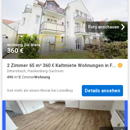
Foto anschauen
Wohnung
·
Zur Miete
360 €
2 Zimmer 65 m² 360 € Kaltmiete Wohnungen in Frankenberg
Dittersbach, Frankenberg-Sachsen
495
m²
2
Zimmer
Wohnung
Details ansehen
Seit mehr als einem Monat
bei
Listedbuy