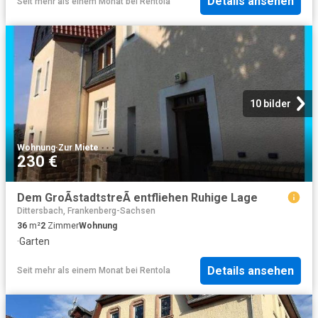
Details ansehen
Seit mehr als einem Monat
bei
Rentola
10 bilder
Wohnung
·
Zur Miete
230 €
Dem GroÃstadtstreÃ entfliehen Ruhige Lage
Dittersbach, Frankenberg-Sachsen
36
m²
2
Zimmer
Wohnung
·
Garten
Details ansehen
Seit mehr als einem Monat
bei
Rentola