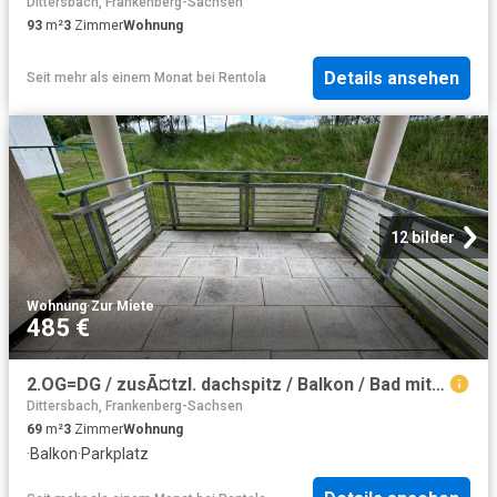
Dittersbach, Frankenberg-Sachsen
93
m²
3
Zimmer
Wohnung
Details ansehen
Seit mehr als einem Monat
bei
Rentola
12 bilder
Wohnung
·
Zur Miete
485 €
2.OG=DG / zusÃ¤tzl. dachspitz / Balkon / Bad mit Fenster / sep. WC / frei ab 1.9.26
Dittersbach, Frankenberg-Sachsen
69
m²
3
Zimmer
Wohnung
·
Balkon
·
Parkplatz