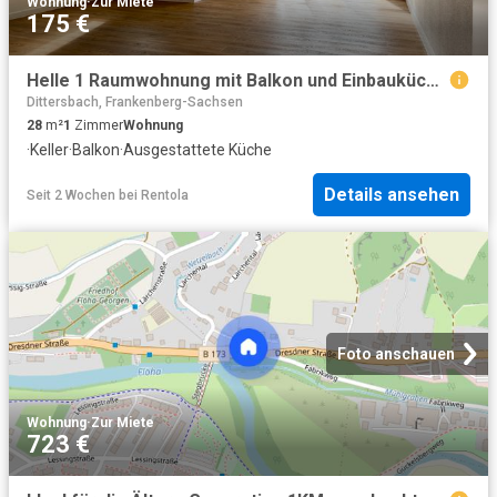
Wohnung
·
Zur Miete
175 €
Helle 1 Raumwohnung mit Balkon und Einbauküche in Frankenberg mieten!
Dittersbach, Frankenberg-Sachsen
28
m²
1
Zimmer
Wohnung
·
Keller
·
Balkon
·
Ausgestattete Küche
Details ansehen
Seit 2 Wochen
bei
Rentola
Foto anschauen
Wohnung
·
Zur Miete
723 €