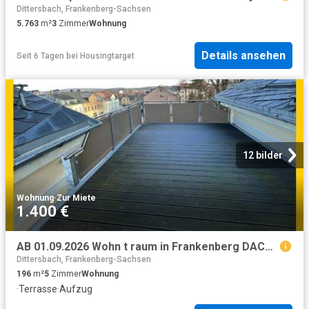
Dittersbach, Frankenberg-Sachsen
5.763
m²
3
Zimmer
Wohnung
Details ansehen
Seit 6 Tagen
bei
Housingtarget
12 bilder
Wohnung
·
Zur Miete
1.400 €
AB 01.09.2026 Wohn t raum in Frankenberg DACHTERRASSE FuÃboden Hz. AUFZUG
Dittersbach, Frankenberg-Sachsen
196
m²
5
Zimmer
Wohnung
·
Terrasse
·
Aufzug