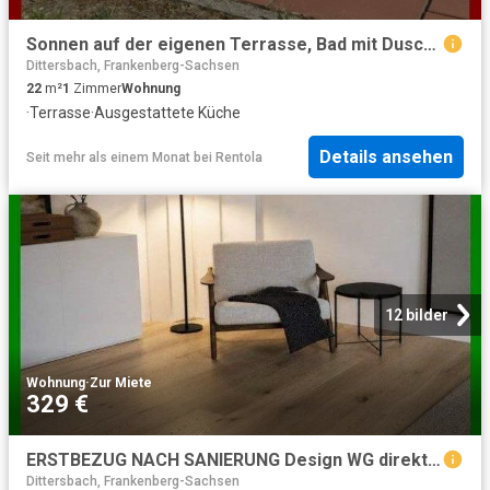
Sonnen auf der eigenen Terrasse, Bad mit Dusche, Single EBK! Ideal fÃ¼r Studenten!
Dittersbach, Frankenberg-Sachsen
22
m²
1
Zimmer
Wohnung
·
Terrasse
·
Ausgestattete Küche
Details ansehen
Seit mehr als einem Monat
bei
Rentola
12 bilder
Wohnung
·
Zur Miete
329 €
ERSTBEZUG NACH SANIERUNG Design WG direkt auf dem Campus Ab 449, Euro Pauschalmiete| MÃ¶bliert
Dittersbach, Frankenberg-Sachsen