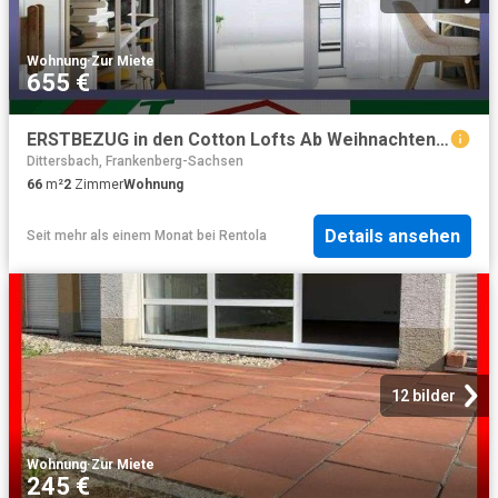
Wohnung
·
Zur Miete
655 €
ERSTBEZUG in den Cotton Lofts Ab Weihnachten 2026 Exklusives Wohnen
Dittersbach, Frankenberg-Sachsen
66
m²
2
Zimmer
Wohnung
Details ansehen
Seit mehr als einem Monat
bei
Rentola
12 bilder
Wohnung
·
Zur Miete
245 €