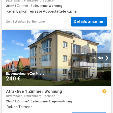
Dittersbach, Frankenberg-Sachsen
26
m²
1
Zimmer
1
Badezimmer
Wohnung
·
Keller
·
Balkon
·
Terrasse
·
Ausgestattete Küche
Details ansehen
Seit 2 Wochen
bei
Rentumo
11 bilder
Etagenwohnung
·
Zur Miete
240 €
Atraktive 1 Zimmer Wohnung
Dittersbach, Frankenberg-Sachsen
26
m²
1
Zimmer
1
Badezimmer
Etagenwohnung
·
Balkon
·
Terrasse