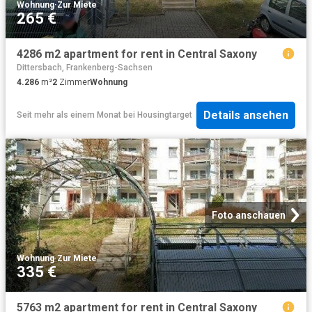
Wohnung
·
Zur Miete
265 €
4286 m2 apartment for rent in Central Saxony
Dittersbach, Frankenberg-Sachsen
4.286
m²
2
Zimmer
Wohnung
Details ansehen
Seit mehr als einem Monat
bei
Housingtarget
Foto anschauen
Wohnung
·
Zur Miete
335 €
5763 m2 apartment for rent in Central Saxony