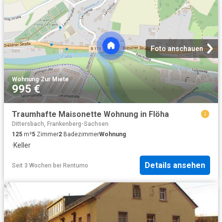
Foto anschauen
Wohnung
·
Zur Miete
995 €
Traumhafte Maisonette Wohnung in Flöha
Dittersbach, Frankenberg-Sachsen
125
m²
5
Zimmer
2
Badezimmer
Wohnung
·
Keller
Details ansehen
Seit 3 Wochen
bei
Rentumo