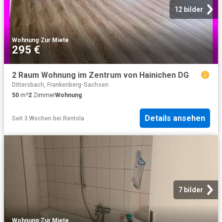
12 bilder
Wohnung
·
Zur Miete
295 €
2 Raum Wohnung im Zentrum von Hainichen DG
Dittersbach, Frankenberg-Sachsen
50
m²
2
Zimmer
Wohnung
Details ansehen
Seit 3 Wochen
bei
Rentola
7 bilder
Wohnung
·
Zur Miete