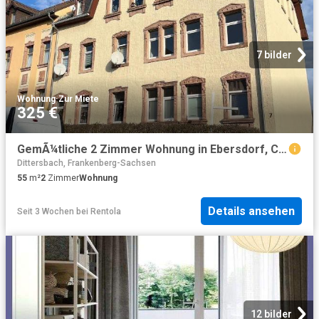
7 bilder
Wohnung
·
Zur Miete
325 €
GemÃ¼tliche 2 Zimmer Wohnung in Ebersdorf, Chemnitz â Ideal fÃ¼r Paare und Singles
Dittersbach, Frankenberg-Sachsen
55
m²
2
Zimmer
Wohnung
Details ansehen
Seit 3 Wochen
bei
Rentola
12 bilder