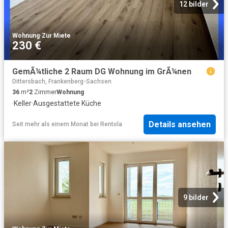
12 bilder
Wohnung
·
Zur Miete
230 €
GemÃ¼tliche 2 Raum DG Wohnung im GrÃ¼nen
Dittersbach, Frankenberg-Sachsen
36
m²
2
Zimmer
Wohnung
·
Keller
·
Ausgestattete Küche
Details ansehen
Seit mehr als einem Monat
bei
Rentola
9 bilder