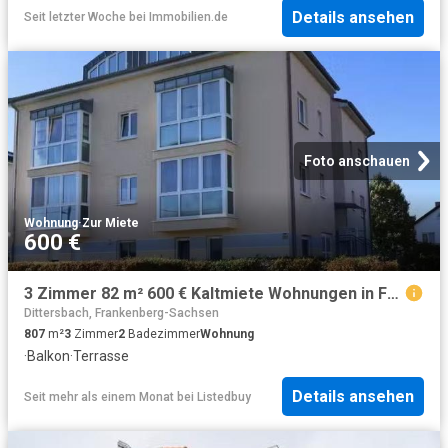
Details ansehen
Seit letzter Woche
bei
Immobilien.de
Foto anschauen
Wohnung
·
Zur Miete
600 €
3 Zimmer 82 m² 600 € Kaltmiete Wohnungen in Frankenberg/D.
Dittersbach, Frankenberg-Sachsen
807
m²
3
Zimmer
2
Badezimmer
Wohnung
·
Balkon
·
Terrasse
Details ansehen
Seit mehr als einem Monat
bei
Listedbuy