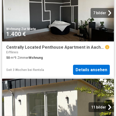
7 bilder
Wohnung
·
Zur Miete
1.400 €
Centrally Located Penthouse Apartment in Aachen Your New Home Awaits!, Aachen Amsterdam Apartments for Rent
Erftkreis
50
m²
1
Zimmer
Wohnung
Details ansehen
Seit 3 Wochen
bei
Rentola
11 bilder