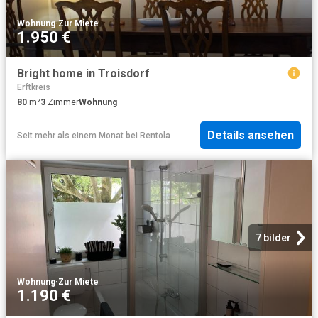
Wohnung
·
Zur Miete
1.950 €
Bright home in Troisdorf
Erftkreis
80
m²
3
Zimmer
Wohnung
Details ansehen
Seit mehr als einem Monat
bei
Rentola
7 bilder
Wohnung
·
Zur Miete
1.190 €