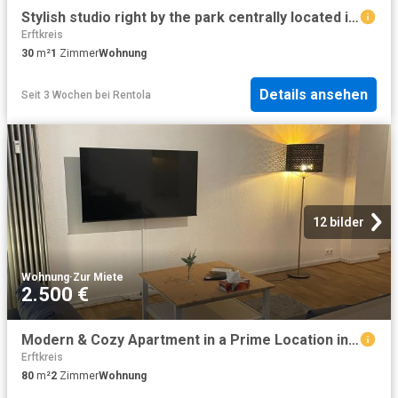
Stylish studio right by the park centrally located in Aachen Burtscheid, Aachen Amsterdam Apartments for Rent
Erftkreis
30
m²
1
Zimmer
Wohnung
Details ansehen
Seit 3 Wochen
bei
Rentola
12 bilder
Wohnung
·
Zur Miete
2.500 €
Modern & Cozy Apartment in a Prime Location in Aachen
Erftkreis
80
m²
2
Zimmer
Wohnung