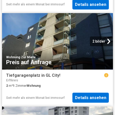
Details ansehen
Seit mehr als einem Monat
bei
immosurf
2 bilder
Wohnung
·
Zur Miete
Preis auf Anfrage
Tiefgaragenplatz in GL City!
Erftkreis
2
m²
1
Zimmer
Wohnung
Details ansehen
Seit mehr als einem Monat
bei
immosurf