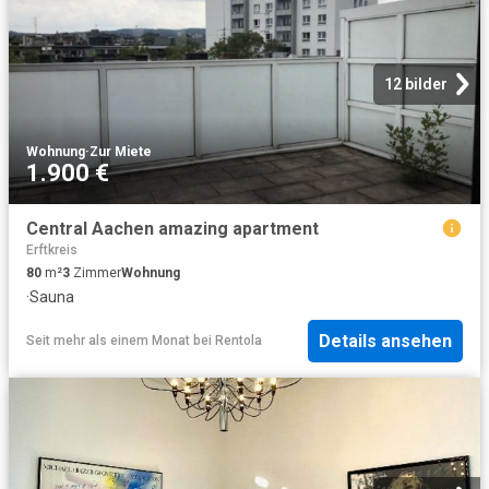
12 bilder
Wohnung
·
Zur Miete
1.900 €
Central Aachen amazing apartment
Erftkreis
80
m²
3
Zimmer
Wohnung
·
Sauna
Details ansehen
Seit mehr als einem Monat
bei
Rentola