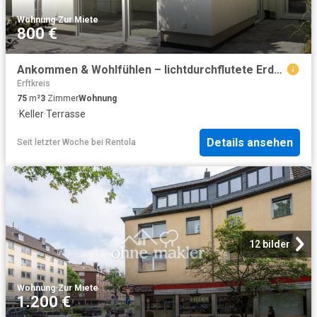
Wohnung
·
Zur Miete
800 €
Ankommen & Wohlfühlen – lichtdurchflutete Erdgeschosswohnung mit Terrasse
Erftkreis
75
m²
3
Zimmer
Wohnung
·
Keller
·
Terrasse
Details ansehen
Seit letzter Woche
bei
Rentola
12 bilder
Wohnung
·
Zur Miete
1.200 €