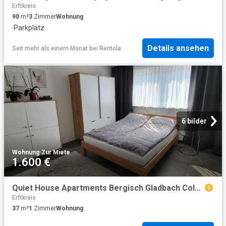
Erftkreis
90
m²
3
Zimmer
Wohnung
·
Parkplatz
Details ansehen
Seit mehr als einem Monat
bei
Rentola
6 bilder
Wohnung
·
Zur Miete
1.600 €
Quiet House Apartments Bergisch Gladbach Cologne Leverkusen
Erftkreis
37
m²
1
Zimmer
Wohnung