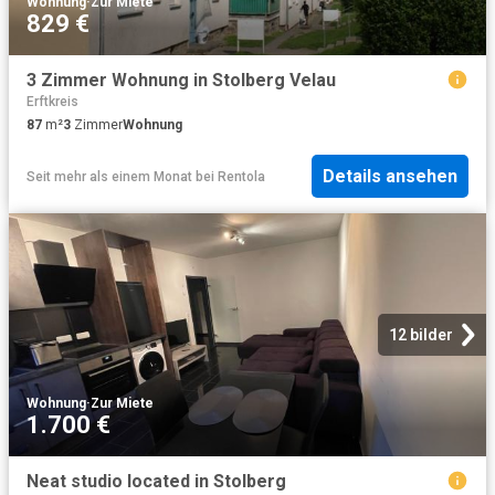
Wohnung
·
Zur Miete
829 €
3 Zimmer Wohnung in Stolberg Velau
Erftkreis
87
m²
3
Zimmer
Wohnung
Details ansehen
Seit mehr als einem Monat
bei
Rentola
12 bilder
Wohnung
·
Zur Miete
1.700 €
Neat studio located in Stolberg