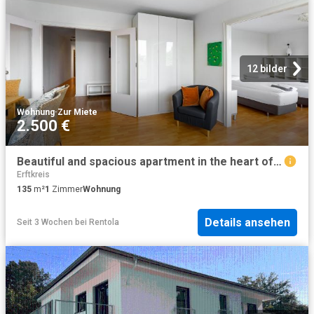
12 bilder
Wohnung
·
Zur Miete
2.500 €
Beautiful and spacious apartment in the heart of Aachen, Aachen Amsterdam Apartments for Rent
Erftkreis
135
m²
1
Zimmer
Wohnung
Details ansehen
Seit 3 Wochen
bei
Rentola