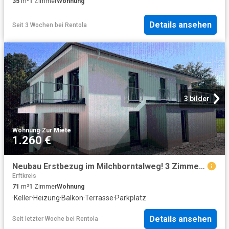
35
m²
1
Zimmer
Wohnung
Details ansehen
Seit 3 Wochen
bei
Rentola
3 bilder
Wohnung
·
Zur Miete
1.260 €
Neubau Erstbezug im Milchborntalweg! 3 Zimmerwohnung im EG mit Terrasse
Erftkreis
71
m²
1
Zimmer
Wohnung
·
Keller
·
Heizung
·
Balkon
·
Terrasse
·
Parkplatz
Details ansehen
Seit letzter Woche
bei
Rentola