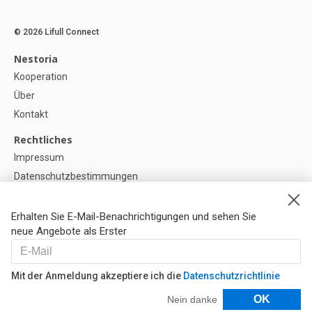
© 2026 Lifull Connect
Nestoria
Kooperation
Über
Kontakt
Rechtliches
Impressum
Datenschutzbestimmungen
Politik zur Verwendung von Cookies
Cookie-Einstellunge
Erhalten Sie E-Mail-Benachrichtigungen und sehen Sie
neue Angebote als Erster
Hilfe
FAQ
Mit der Anmeldung akzeptiere ich die
Datenschutzrichtlinie
Unsere Partner
Filter
OK
Nein danke