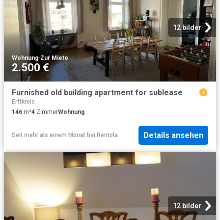
12 bilder
Wohnung
·
Zur Miete
2.500 €
Furnished old building apartment for sublease
Erftkreis
146
m²
4
Zimmer
Wohnung
Details ansehen
Seit mehr als einem Monat
bei
Rentola
12 bilder