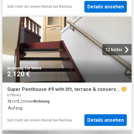
Details ansehen
Seit mehr als einem Monat
bei
Rentola
12 bilder
Wohnung
·
Zur Miete
2.120 €
Super Penthouse #9 with lift, terrace & conservatory in the centre + near Aachen
Erftkreis
72
m²
2
Zimmer
Wohnung
·
Aufzug
Details ansehen
Seit mehr als einem Monat
bei
Rentola