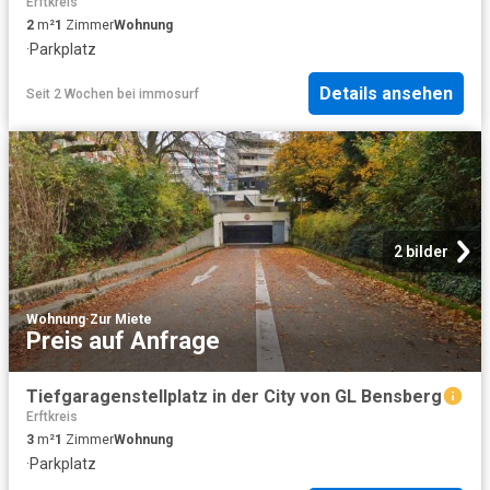
Erftkreis
2
m²
1
Zimmer
Wohnung
·
Parkplatz
Details ansehen
Seit 2 Wochen
bei
immosurf
2 bilder
Wohnung
·
Zur Miete
Preis auf Anfrage
Tiefgaragenstellplatz in der City von GL Bensberg
Erftkreis
3
m²
1
Zimmer
Wohnung
·
Parkplatz