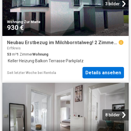
3 bilder
Wohnung
·
Zur Miete
930 €
Neubau Erstbezug im Milchborntalweg! 2 Zimmerwohung mit Terrasse im EG
Erftkreis
53
m²
1
Zimmer
Wohnung
·
Keller
·
Heizung
·
Balkon
·
Terrasse
·
Parkplatz
Details ansehen
Seit letzter Woche
bei
Rentola
8 bilder