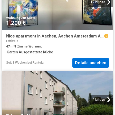
12 bilder
Wohnung
·
Zur Miete
1.200 €
Nice apartment in Aachen, Aachen Amsterdam Apartments for Rent
Erftkreis
47
m²
1
Zimmer
Wohnung
·
Garten
·
Ausgestattete Küche
Details ansehen
Seit 3 Wochen
bei
Rentola
4 bilder