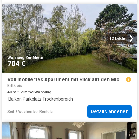
12 bilder
Wohnung
·
Zur Miete
704 €
Voll möbliertes Apartment mit Blick auf den Michaelsberg + Tiefgaragenstellplatz!
Erftkreis
43
m²
1
Zimmer
Wohnung
·
Balkon
·
Parkplatz
·
Trockenbereich
Details ansehen
Seit 2 Wochen
bei
Rentola