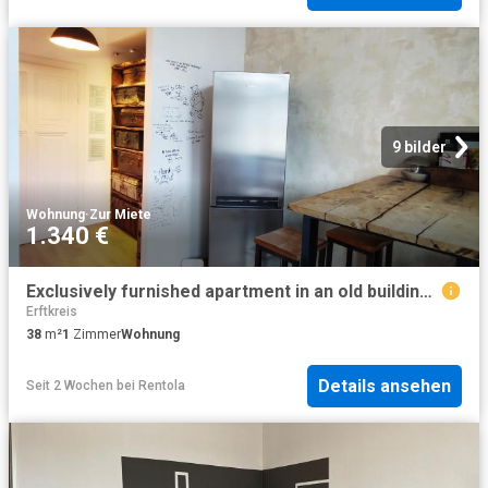
9 bilder
Wohnung
·
Zur Miete
1.340 €
Exclusively furnished apartment in an old building in a central location, Aachen Amsterdam Apartments for Rent
Erftkreis
38
m²
1
Zimmer
Wohnung
Details ansehen
Seit 2 Wochen
bei
Rentola