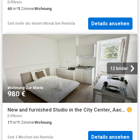
Erftkreis
60
m²
3
Zimmer
Wohnung
Details ansehen
Seit mehr als einem Monat
bei
Rentola
12 bilder
Wohnung
·
Zur Miete
980 €
New and furnished Studio in the City Center, Aachen Amsterdam Apartments for Rent
Erftkreis
17
m²
1
Zimmer
Wohnung
Details ansehen
Seit 3 Wochen
bei
Rentola