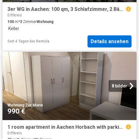
3er WG in Aachen: 100 qm, 3 Schlafzimmer, 2 Bäder, zentral | 3 room flatshare, 2 bathrooms
Erftkreis
100
m²
3
Zimmer
Wohnung
·
Keller
Details ansehen
Seit 4 Tagen
bei
Rentola
8 bilder
Wohnung
·
Zur Miete
990 €
1 room apartment in Aachen Horbach with parking space, Aachen Amsterdam Apartments for Rent
Erftkreis