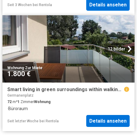
Details ansehen
Seit 3 Wochen
bei
Rentola
12 bilder
Wohnung
·
Zur Miete
1.800 €
Smart living in green surroundings within walking distance to Europe's largests technology park Adlershof, Berlin Amsterdam Apartments for Rent
Germanenplatz
72
m²
1
Zimmer
Wohnung
·
Büroraum
Details ansehen
Seit letzter Woche
bei
Rentola