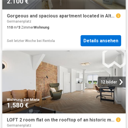
2.100 €
Gorgeous and spacious apartment located in Altglienicke, Berlin Amsterdam Apartments for Rent
Germanenplatz
110
m²
3
Zimmer
Wohnung
Details ansehen
Seit letzter Woche
bei
Rentola
12 bilder
Wohnung
·
Zur Miete
1.580 €
LOFT 2 room flat on the rooftop of an historic monument in Altglienicke
Germanenplatz