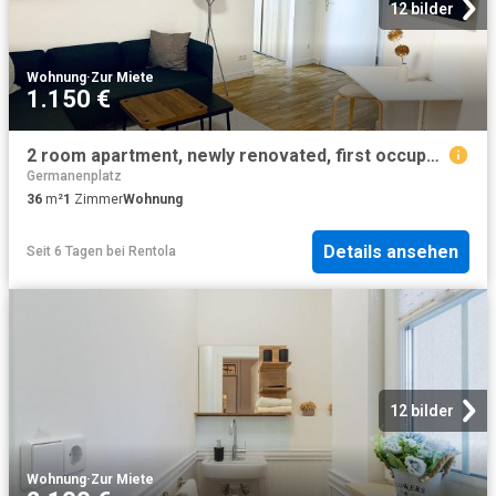
12 bilder
Wohnung
·
Zur Miete
1.150 €
2 room apartment, newly renovated, first occupancy, near BER Airport Berlin Amsterdam Apartments for Rent
Germanenplatz
36
m²
1
Zimmer
Wohnung
Details ansehen
Seit 6 Tagen
bei
Rentola
12 bilder
Wohnung
·
Zur Miete