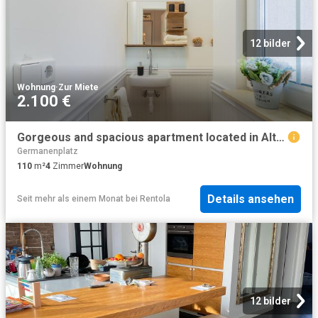
12 bilder
Wohnung
·
Zur Miete
2.100 €
Gorgeous and spacious apartment located in Altglienicke
Germanenplatz
110
m²
4
Zimmer
Wohnung
Details ansehen
Seit mehr als einem Monat
bei
Rentola
12 bilder