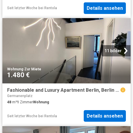
Details ansehen
Seit letzter Woche
bei
Rentola
11 bilder
Wohnung
·
Zur Miete
1.480 €
Fashionable and Luxury Apartment Berlin, Berlin Amsterdam Apartments for Rent
Germanenplatz
48
m²
1
Zimmer
Wohnung
Details ansehen
Seit letzter Woche
bei
Rentola