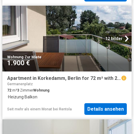
12 bilder
Wohnung
·
Zur Miete
1.900 €
Apartment in Korkedamm, Berlin for 72 m² with 2 bedrooms
Germanenplatz
72
m²
3
Zimmer
Wohnung
·
Heizung
·
Balkon
Details ansehen
Seit mehr als einem Monat
bei
Rentola