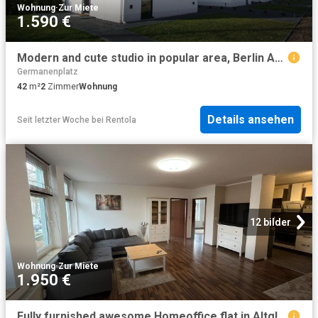
Wohnung
·
Zur Miete
1.590 €
Modern and cute studio in popular area, Berlin Amsterdam Apartments for Rent
Germanenplatz
42
m²
2
Zimmer
Wohnung
Details ansehen
Seit letzter Woche
bei
Rentola
12 bilder
Wohnung
·
Zur Miete
1.950 €
Fully furnished awesome Homeoffice flat in Altglienicke next to Station Grünau, Berlin Amsterdam Apartments for Rent