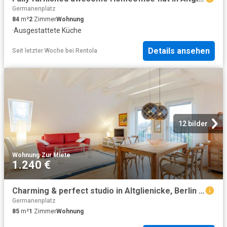
Germanenplatz
84
m²
2
Zimmer
Wohnung
·
Ausgestattete Küche
Details ansehen
Seit letzter Woche
bei
Rentola
12 bilder
Wohnung
·
Zur Miete
1.240 €
Charming & perfect studio in Altglienicke, Berlin Amsterdam Apartments for Rent
Germanenplatz
85
m²
1
Zimmer
Wohnung