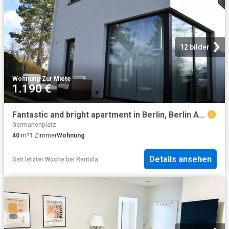
12 bilder
Wohnung
·
Zur Miete
1.190 €
Fantastic and bright apartment in Berlin, Berlin Amsterdam Apartments for Rent
Germanenplatz
40
m²
1
Zimmer
Wohnung
Details ansehen
Seit letzter Woche
bei
Rentola