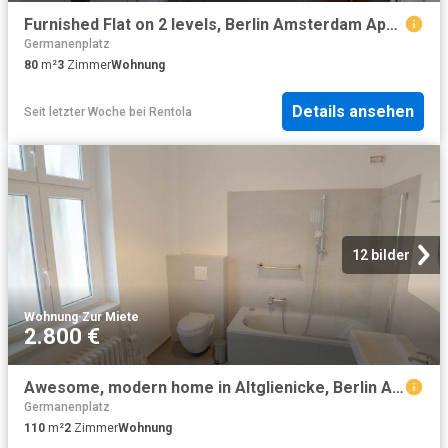
Furnished Flat on 2 levels, Berlin Amsterdam Apartments for Rent
Germanenplatz
80
m²
3
Zimmer
Wohnung
Details ansehen
Seit letzter Woche
bei
Rentola
12 bilder
Wohnung
·
Zur Miete
2.800 €
Awesome, modern home in Altglienicke, Berlin Amsterdam Apartments for Rent
Germanenplatz
110
m²
2
Zimmer
Wohnung