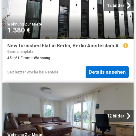
12 bilder
Wohnung
·
Zur Miete
1.380 €
New furnished Flat in Berlin, Berlin Amsterdam Apartments for Rent
Germanenplatz
45
m²
1
Zimmer
Wohnung
Details ansehen
Seit letzter Woche
bei
Rentola
12 bilder
Wohnung
·
Zur Miete