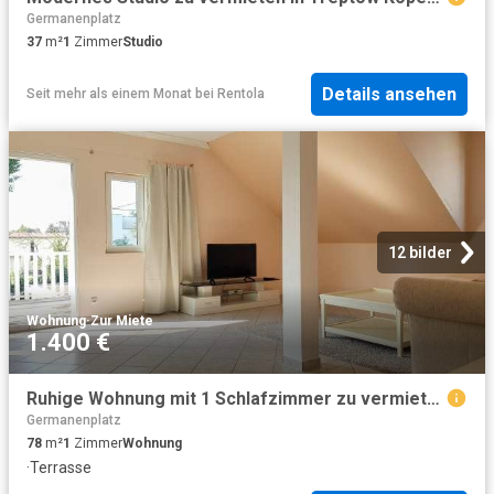
Germanenplatz
37
m²
1
Zimmer
Studio
Details ansehen
Seit mehr als einem Monat
bei
Rentola
12 bilder
Wohnung
·
Zur Miete
1.400 €
Ruhige Wohnung mit 1 Schlafzimmer zu vermieten in Treptow, Berlin
Germanenplatz
78
m²
1
Zimmer
Wohnung
·
Terrasse