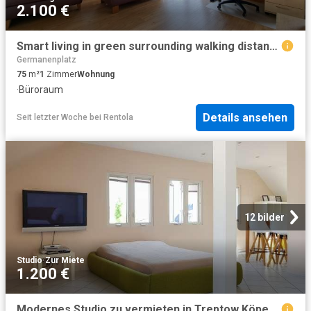
2.100 €
Smart living in green surrounding walking distance to the Technology Park Adlershof, Berlin Amsterdam Apartments for Rent
Germanenplatz
75
m²
1
Zimmer
Wohnung
·
Büroraum
Details ansehen
Seit letzter Woche
bei
Rentola
12 bilder
Studio
·
Zur Miete
1.200 €
Modernes Studio zu vermieten in Treptow Köpenick, Berlin