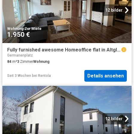
12 bilder
Wohnung
·
Zur Miete
1.950 €
Fully furnished awesome Homeoffice flat in Altglienicke next to Station Grünau
Germanenplatz
84
m²
3
Zimmer
Wohnung
Details ansehen
Seit 3 Wochen
bei
Rentola
12 bilder