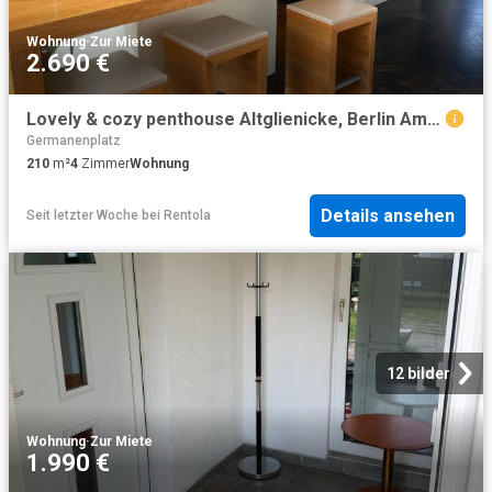
Wohnung
·
Zur Miete
2.690 €
Lovely & cozy penthouse Altglienicke, Berlin Amsterdam Apartments for Rent
Germanenplatz
210
m²
4
Zimmer
Wohnung
Details ansehen
Seit letzter Woche
bei
Rentola
12 bilder
Wohnung
·
Zur Miete
1.990 €