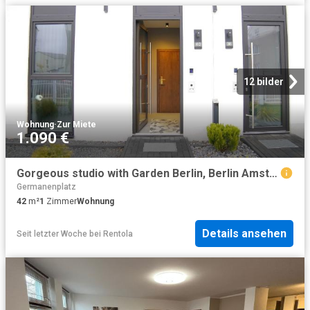
12 bilder
Wohnung
·
Zur Miete
1.090 €
Gorgeous studio with Garden Berlin, Berlin Amsterdam Apartments for Rent
Germanenplatz
42
m²
1
Zimmer
Wohnung
Details ansehen
Seit letzter Woche
bei
Rentola