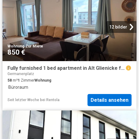
12 bilder
Wohnung
·
Zur Miete
850 €
Fully furnished 1 bed apartment in Alt Glienicke for sublet, Berlin Amsterdam Apartments for Rent
Germanenplatz
58
m²
1
Zimmer
Wohnung
·
Büroraum
Details ansehen
Seit letzter Woche
bei
Rentola