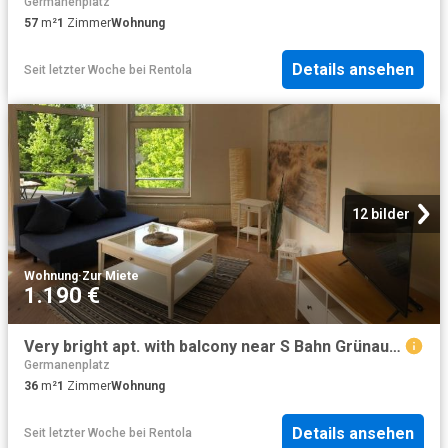
Germanenplatz
57
m²
1
Zimmer
Wohnung
Details ansehen
Seit letzter Woche
bei
Rentola
12 bilder
Wohnung
·
Zur Miete
1.190 €
Very bright apt. with balcony near S Bahn Grünau and good connection to the airport BER, Berlin Amsterdam Apartments for Rent
Germanenplatz
36
m²
1
Zimmer
Wohnung
Details ansehen
Seit letzter Woche
bei
Rentola