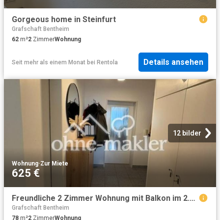
Gorgeous home in Steinfurt
Grafschaft Bentheim
62
m²
2
Zimmer
Wohnung
Details ansehen
Seit mehr als einem Monat
bei
Rentola
12 bilder
Wohnung
·
Zur Miete
625 €
Freundliche 2 Zimmer Wohnung mit Balkon im 2.OG in Recke
Grafschaft Bentheim
78
m²
2
Zimmer
Wohnung