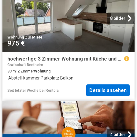
8 bilder
Wohnung
·
Zur Miete
975 €
hochwertige 3 Zimmer Wohnung mit Küche und Stellplatz in Rheine Eschendorf zur Miete! – Volksbank Immobilien Münsterland GmbH
Grafschaft Bentheim
83
m²
2
Zimmer
Wohnung
·
Abstell-kammer
·
Parkplatz
·
Balkon
Details ansehen
Seit letzter Woche
bei
Rentola
4 bilder