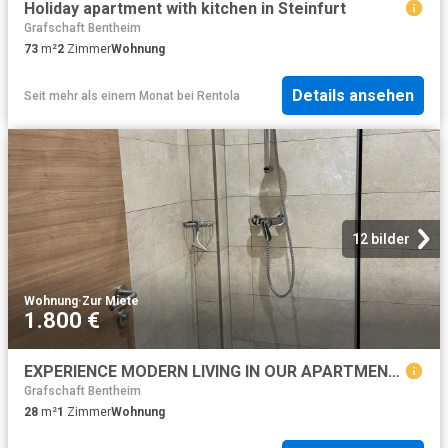
Holiday apartment with kitchen in Steinfurt
Grafschaft Bentheim
73
m²
2
Zimmer
Wohnung
Details ansehen
Seit mehr als einem Monat
bei
Rentola
12 bilder
Wohnung
·
Zur Miete
1.800 €
EXPERIENCE MODERN LIVING IN OUR APARTMENT BUILDINGS IN GRONAU OVER 20 APARTMENTS – IDEAL FOR WORKERS, BUSINESS TRAVELERS, AND COMPANIES
Grafschaft Bentheim
28
m²
1
Zimmer
Wohnung