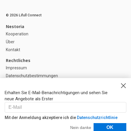
© 2026 Lifull Connect
Nestoria
Kooperation
Über
Kontakt
Rechtliches
Impressum
Datenschutzbestimmungen
Politik zur Verwendung von Cookies
Cookie-Einstellunge
Erhalten Sie E-Mail-Benachrichtigungen und sehen Sie
neue Angebote als Erster
Hilfe
FAQ
Mit der Anmeldung akzeptiere ich die
Datenschutzrichtlinie
Unsere Partner
Filter
OK
Nein danke