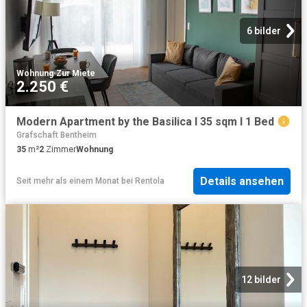
6 bilder
Wohnung
·
Zur Miete
2.250 €
Modern Apartment by the Basilica I 35 sqm I 1 Bed
Grafschaft Bentheim
35
m²
2
Zimmer
Wohnung
Details ansehen
Seit mehr als einem Monat
bei
Rentola
12 bilder