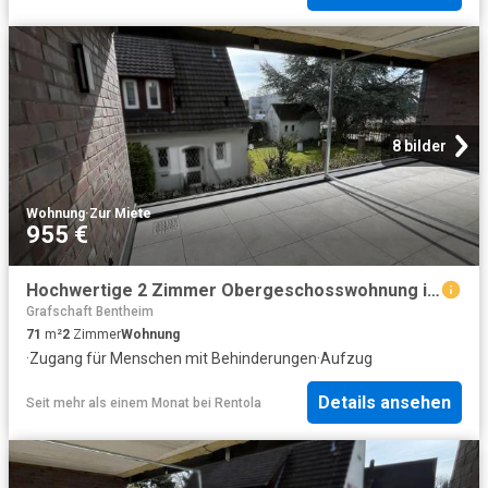
8 bilder
Wohnung
·
Zur Miete
955 €
Hochwertige 2 Zimmer Obergeschosswohnung im Herzen der Stadt Rheine – Modern, zentral, exklusiv – Volksbank Immobilien Münsterland GmbH
Grafschaft Bentheim
71
m²
2
Zimmer
Wohnung
·
Zugang für Menschen mit Behinderungen
·
Aufzug
Details ansehen
Seit mehr als einem Monat
bei
Rentola