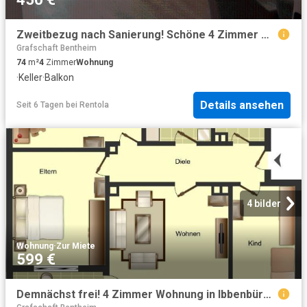
Zweitbezug nach Sanierung! Schöne 4 Zimmer Wohnung in Fürstenau ab 01.09
Grafschaft Bentheim
74
m²
4
Zimmer
Wohnung
·
Keller
·
Balkon
Details ansehen
Seit 6 Tagen
bei
Rentola
4 bilder
Wohnung
·
Zur Miete
599 €
Demnächst frei! 4 Zimmer Wohnung in Ibbenbüren Püsselbüren