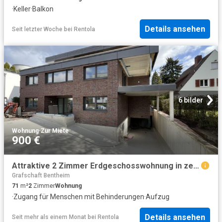
·
Keller
·
Balkon
Details ansehen
Seit letzter Woche
bei
Rentola
6 bilder
Wohnung
·
Zur Miete
900 €
Attraktive 2 Zimmer Erdgeschosswohnung in zentraler Bestlage – Modern & hochwertig ausgestattet – Volksbank Immobilien Münsterland GmbH
Grafschaft Bentheim
71
m²
2
Zimmer
Wohnung
·
Zugang für Menschen mit Behinderungen
·
Aufzug
Details ansehen
Seit mehr als einem Monat
bei
Rentola