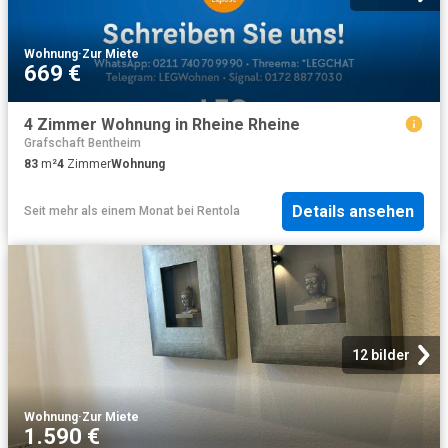
Wohnung
·
Zur Miete
669 €
4 Zimmer Wohnung in Rheine Rheine
Grafschaft Bentheim
83
m²
4
Zimmer
Wohnung
Details ansehen
Seit mehr als einem Monat
bei
Rentola
12 bilder
Wohnung
·
Zur Miete
1.590 €