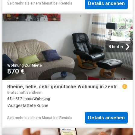
Details ansehen
Seit mehr als einem Monat
bei
Rentola
8 bilder
Wohnung
·
Zur Miete
870 €
Rheine, helle, sehr gemütliche Wohnung in zentraler Lage, voll ausgestattet
Grafschaft Bentheim
65
m²
3
Zimmer
Wohnung
·
Ausgestattete Küche
Details ansehen
Seit mehr als einem Monat
bei
Rentola