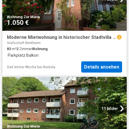
Wohnung
·
Zur Miete
1.050 €
Moderne Mietwohnung in historischer Stadtvilla mit Küche und Stellplatz im Zentrum von Rheine! – Volksbank Immobilien Münsterland GmbH
Grafschaft Bentheim
83
m²
2
Zimmer
Wohnung
·
Parkplatz
·
Balkon
Details ansehen
Seit letzter Woche
bei
Rentola
11 bilder
Wohnung
·
Zur Miete