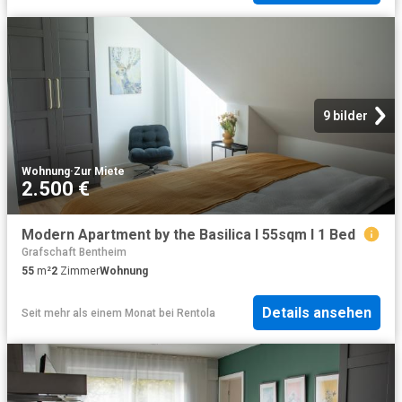
9 bilder
Wohnung
·
Zur Miete
2.500 €
Modern Apartment by the Basilica I 55sqm I 1 Bed
Grafschaft Bentheim
55
m²
2
Zimmer
Wohnung
Details ansehen
Seit mehr als einem Monat
bei
Rentola