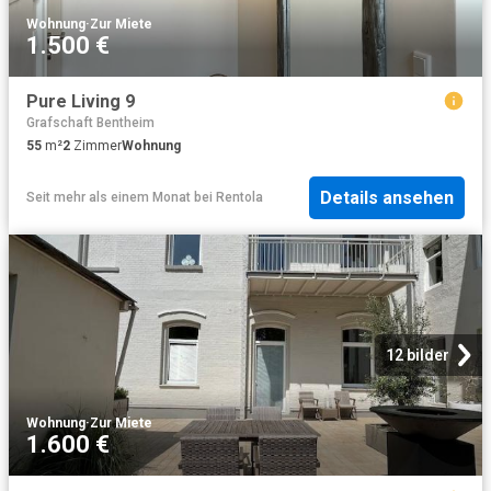
Wohnung
·
Zur Miete
1.500 €
Pure Living 9
Grafschaft Bentheim
55
m²
2
Zimmer
Wohnung
Details ansehen
Seit mehr als einem Monat
bei
Rentola
12 bilder
Wohnung
·
Zur Miete
1.600 €