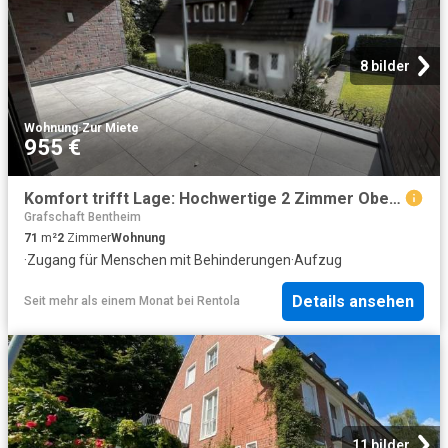
8 bilder
Wohnung
·
Zur Miete
955 €
Komfort trifft Lage: Hochwertige 2 Zimmer Obergeschosswohnung im Stadtzentrum von Rheine – Volksbank Immobilien Münsterland GmbH
Grafschaft Bentheim
71
m²
2
Zimmer
Wohnung
·
Zugang für Menschen mit Behinderungen
·
Aufzug
Details ansehen
Seit mehr als einem Monat
bei
Rentola
11 bilder