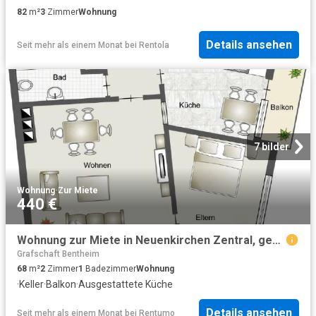
82
m²
3
Zimmer
Wohnung
Details ansehen
Seit mehr als einem Monat
bei
Rentola
7 bilder
Wohnung
·
Zur Miete
440 €
Wohnung zur Miete in Neuenkirchen Zentral, geräumig, mit Balkon und Einbauküche!
Grafschaft Bentheim
68
m²
2
Zimmer
1
Badezimmer
Wohnung
·
Keller
·
Balkon
·
Ausgestattete Küche
Details ansehen
Seit mehr als einem Monat
bei
Rentumo