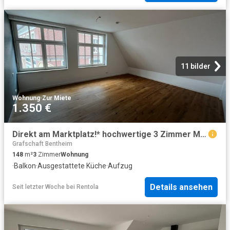
11 bilder
Wohnung
·
Zur Miete
1.350 €
Direkt am Marktplatz!* hochwertige 3 Zimmer Mietwohnung in bester Lage von Rheine – Volksbank Immobilien Münsterland GmbH
Grafschaft Bentheim
148
m²
3
Zimmer
Wohnung
·
Balkon
·
Ausgestattete Küche
·
Aufzug
Details ansehen
Seit letzter Woche
bei
Rentola