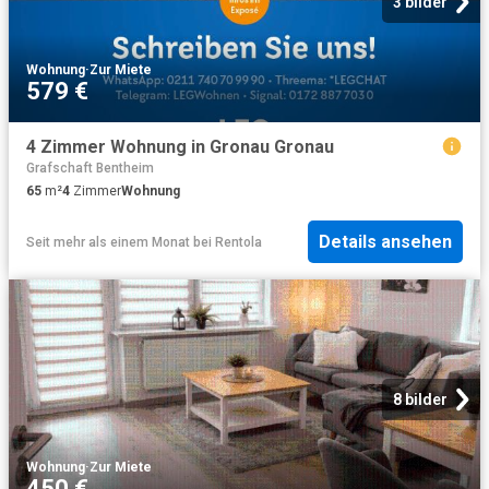
3 bilder
Wohnung
·
Zur Miete
579 €
4 Zimmer Wohnung in Gronau Gronau
Grafschaft Bentheim
65
m²
4
Zimmer
Wohnung
Details ansehen
Seit mehr als einem Monat
bei
Rentola
8 bilder
Wohnung
·
Zur Miete
450 €