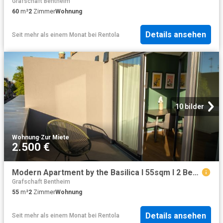
Grafschaft Bentheim
60
m²
2
Zimmer
Wohnung
Details ansehen
Seit mehr als einem Monat
bei
Rentola
10 bilder
Wohnung
·
Zur Miete
2.500 €
Modern Apartment by the Basilica I 55sqm I 2 Beds
Grafschaft Bentheim
55
m²
2
Zimmer
Wohnung
Details ansehen
Seit mehr als einem Monat
bei
Rentola