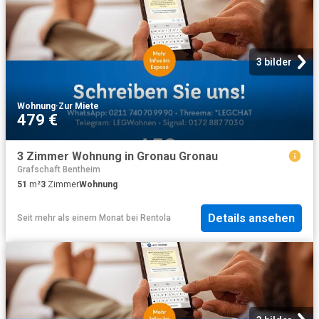
3 bilder
Wohnung
·
Zur Miete
479 €
3 Zimmer Wohnung in Gronau Gronau
Grafschaft Bentheim
51
m²
3
Zimmer
Wohnung
Details ansehen
Seit mehr als einem Monat
bei
Rentola