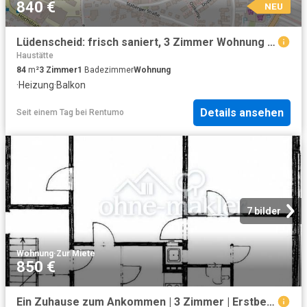
840 €
NEU
Lüdenscheid: frisch saniert, 3 Zimmer Wohnung mit Balkon & Fußbodenheizung
Haustätte
84
m²
3
Zimmer
1
Badezimmer
Wohnung
·
Heizung
·
Balkon
Details ansehen
Seit einem Tag
bei
Rentumo
7 bilder
Wohnung
·
Zur Miete
850 €
Ein Zuhause zum Ankommen | 3 Zimmer | Erstbezug nach Kernsanierung | ab 01.08.26 I exklusiv