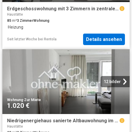
Erdgeschosswohnung mit 3 Zimmern in zentraler Lage von LÃ¼denscheid
Haustätte
85
m²
3
Zimmer
Wohnung
·
Heizung
Details ansehen
Seit letzter Woche
bei
Rentola
12 bilder
Wohnung
·
Zur Miete
1.020 €
Niedrigenergiehaus sanierte Altbauwohnung im Zentrum von Lüdenscheid
Haustätte