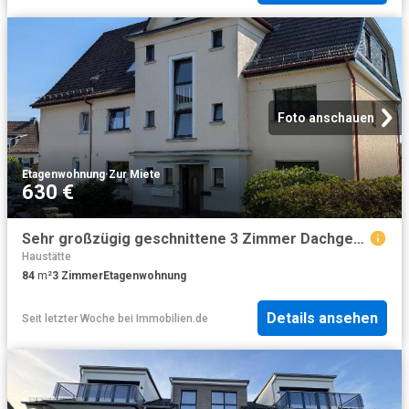
Foto anschauen
Etagenwohnung
·
Zur Miete
630 €
Sehr großzügig geschnittene 3 Zimmer Dachgeschosswohnung in zentraler Lage in Gummersbach zu vermieten
Haustätte
84
m²
3
Zimmer
Etagenwohnung
Details ansehen
Seit letzter Woche
bei
Immobilien.de