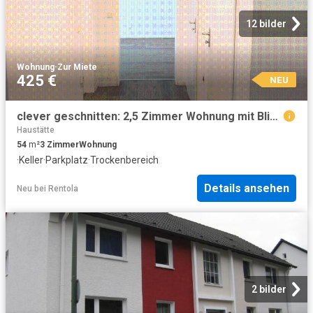
12 bilder
Wohnung
·
Zur Miete
425 €
NEU
clever geschnitten: 2,5 Zimmer Wohnung mit Blick in den ruhigen Innenhof!
Haustätte
54
m²
3
Zimmer
Wohnung
·
Keller
·
Parkplatz
·
Trockenbereich
Details ansehen
Neu
bei
Rentola
2 bilder