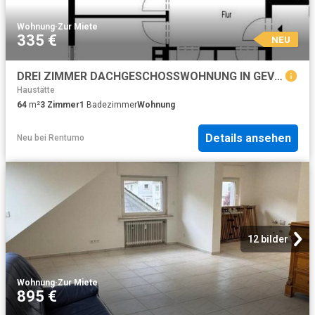
Wohnung
·
Zur Miete
335 €
NEU
DREI ZIMMER DACHGESCHOSSWOHNUNG IN GEVELNDORF
Haustätte
64
m²
3
Zimmer
1
Badezimmer
Wohnung
Details ansehen
Neu
bei
Rentumo
12 bilder
Wohnung
·
Zur Miete
895 €