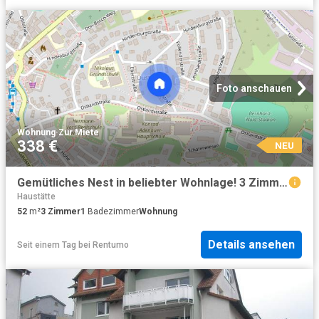
Foto anschauen
Wohnung
·
Zur Miete
338 €
NEU
Gemütliches Nest in beliebter Wohnlage! 3 Zimmerwohnung Wipperfürth
Haustätte
52
m²
3
Zimmer
1
Badezimmer
Wohnung
Details ansehen
Seit einem Tag
bei
Rentumo