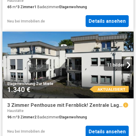
Haustätte
65
m²
3
Zimmer
1
Badezimmer
Etagenwohnung
Details ansehen
Neu
bei
Immobilien.de
11 bilder
Etagenwohnung
·
Zur Miete
1.340 €
AKTUALISIERT
3 Zimmer Penthouse mit Fernblick! Zentrale Lage Drabenderhöhe, Wiehl, nahe A4, schnell in Köln
Haustätte
96
m²
3
Zimmer
2
Badezimmer
Etagenwohnung
Details ansehen
Neu
bei
Immobilien.de