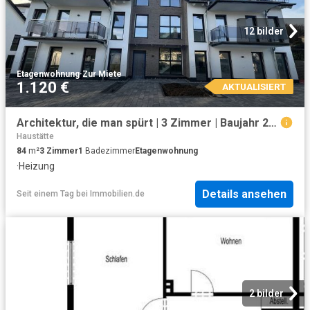
12 bilder
Etagenwohnung
·
Zur Miete
1.120 €
AKTUALISIERT
Architektur, die man spürt | 3 Zimmer | Baujahr 2024 | durchdachtes Konzept | ab sofort | exklusiv!
Haustätte
84
m²
3
Zimmer
1
Badezimmer
Etagenwohnung
·
Heizung
Details ansehen
Seit einem Tag
bei
Immobilien.de
2 bilder