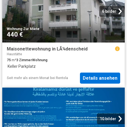
6 bilder
Wohnung
·
Zur Miete
440 €
Maisonettewohnung in LÃ¼denscheid
Haustätte
75
m²
3
Zimmer
Wohnung
·
Keller
·
Parkplatz
Details ansehen
Seit mehr als einem Monat
bei
Rentola
10 bilder