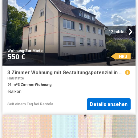
12 bilder
Wohnung
·
Zur Miete
550 €
NEU
3 Zimmer Wohnung mit Gestaltungspotenzial in zentrumsnaher Lage von Gummersbach!
Haustätte
91
m²
3
Zimmer
Wohnung
·
Balkon
Details ansehen
Seit einem Tag
bei
Rentola