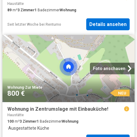
Haustätte
89
m²
3
Zimmer
1
Badezimmer
Wohnung
Details ansehen
Seit letzter Woche
bei
Rentumo
Foto anschauen
Wohnung
·
Zur Miete
800 €
NEU
Wohnung in Zentrumslage mit Einbauküche!
Haustätte
100
m²
3
Zimmer
1
Badezimmer
Wohnung
·
Ausgestattete Küche