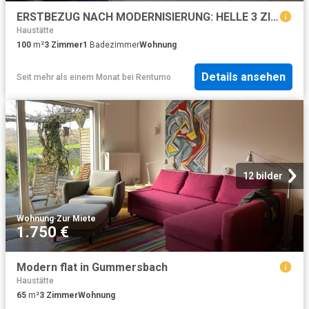
ERSTBEZUG NACH MODERNISIERUNG: HELLE 3 ZIMMER WOHNUNG IM 2 FAM. HAUS IN GUTER WOHNLAGE VON RADEVORMWALD
Haustätte
100
m²
3
Zimmer
1
Badezimmer
Wohnung
Details ansehen
Seit mehr als einem Monat
bei
Rentumo
12 bilder
Wohnung
·
Zur Miete
1.750 €
Modern flat in Gummersbach
Haustätte
65
m²
3
Zimmer
Wohnung