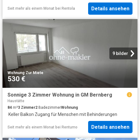
Details ansehen
Seit mehr als einem Monat
bei
Rentola
9 bilder
Wohnung
·
Zur Miete
530 €
Sonnige 3 Zimmer Wohnung in GM Bernberg
Haustätte
84
m²
3
Zimmer
2
Badezimmer
Wohnung
·
Keller
·
Balkon
·
Zugang für Menschen mit Behinderungen
Details ansehen
Seit mehr als einem Monat
bei
Rentumo