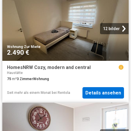
12 bilder
Wohnung
·
Zur Miete
2.490 €
HomesNRW Cozy, modern and central
Haustätte
75
m²
3
Zimmer
Wohnung
Details ansehen
Seit mehr als einem Monat
bei
Rentola