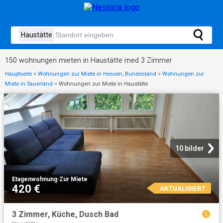
150 wohnungen mieten in Haustätte med 3 Zimmer
Hauptseite
>
Wohnungen zur Miete in Hessen, Bundesland
>
Wohnungen zur
Miete in Sauerland
>
Wohnungen zur Miete in Haustätte
10 bilder
Etagenwohnung
·
Zur Miete
420 €
AKTUALISIERT
3 Zimmer, Küche, Dusch Bad