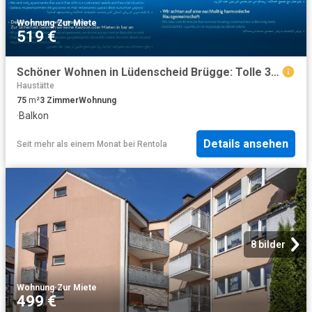
Wohnung
·
Zur Miete
519 €
Schöner Wohnen in Lüdenscheid Brügge: Tolle 3 Zimmer Wohnung mit Balkon und neuem Badezimmer!
Haustätte
75
m²
3
Zimmer
Wohnung
·
Balkon
Details ansehen
Seit mehr als einem Monat
bei
Rentola
8 bilder
Wohnung
·
Zur Miete
499 €