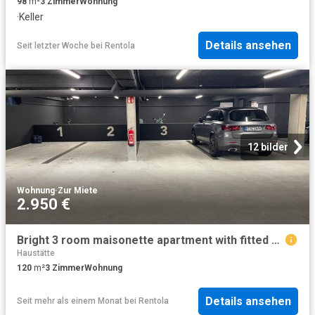
98
m²
3
Zimmer
Wohnung
·
Keller
Details ansehen
Seit letzter Woche
bei
Rentola
12 bilder
Wohnung
·
Zur Miete
2.950 €
Bright 3 room maisonette apartment with fitted kitchen, loggia and parking space
Haustätte
120
m²
3
Zimmer
Wohnung
Details ansehen
Seit mehr als einem Monat
bei
Rentola