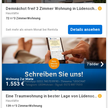
Demnächst frei! 3 Zimmer Wohnung in Lüdenscheid
Haustätte
72
m²
3
Zimmer
Wohnung
Details ansehen
Seit mehr als einem Monat
bei
Rentola
7 bilder
Wohnung
·
Zur Miete
1.553 €
Eine Traumwohnung in bester Lage von Lüdenscheid wartet auf Sie!
Haustätte
139
m²
3
Zimmer
Wohnung