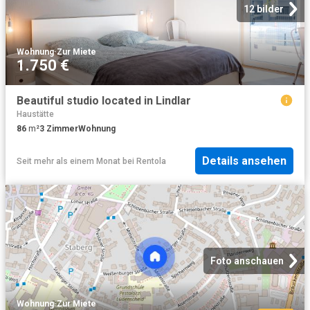
12 bilder
Wohnung
·
Zur Miete
1.750 €
Beautiful studio located in Lindlar
Haustätte
86
m²
3
Zimmer
Wohnung
Details ansehen
Seit mehr als einem Monat
bei
Rentola
Foto anschauen
Wohnung
·
Zur Miete