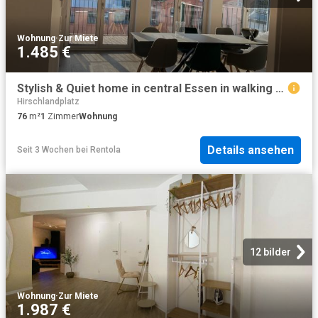
Wohnung
·
Zur Miete
1.485 €
Stylish & Quiet home in central Essen in walking distance to main station rely furbished in 2022, Essen Amsterdam Apartments for Rent
Hirschlandplatz
76
m²
1
Zimmer
Wohnung
Details ansehen
Seit 3 Wochen
bei
Rentola
12 bilder
Wohnung
·
Zur Miete
1.987 €