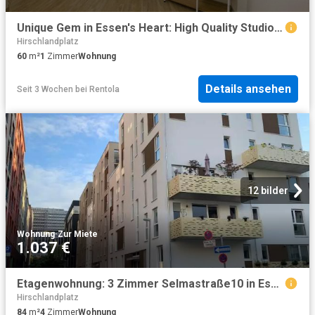
Unique Gem in Essen's Heart: High Quality Studio Apartment in Former Air Raid Bunker!, Essen Amsterdam Apartments for Rent
Hirschlandplatz
60
m²
1
Zimmer
Wohnung
Details ansehen
Seit 3 Wochen
bei
Rentola
12 bilder
Wohnung
·
Zur Miete
1.037 €
Etagenwohnung: 3 Zimmer Selmastraße10 in Essen Vivawest GmbH
Hirschlandplatz
84
m²
4
Zimmer
Wohnung