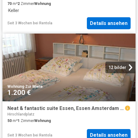
70
m²
2
Zimmer
Wohnung
·
Keller
Details ansehen
Seit 3 Wochen
bei
Rentola
12 bilder
Wohnung
·
Zur Miete
1.200 €
Neat & fantastic suite Essen, Essen Amsterdam Apartments for Rent
Hirschlandplatz
50
m²
1
Zimmer
Wohnung
Details ansehen
Seit 3 Wochen
bei
Rentola