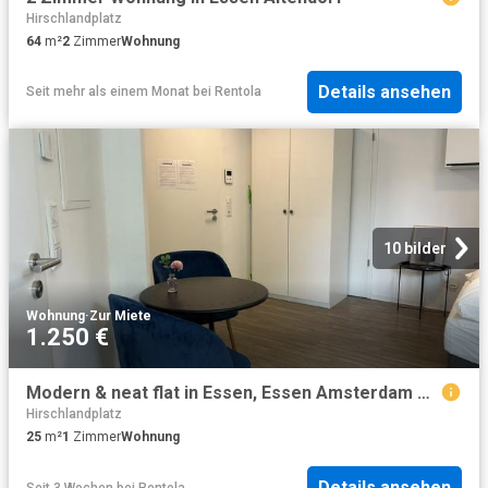
Hirschlandplatz
64
m²
2
Zimmer
Wohnung
Details ansehen
Seit mehr als einem Monat
bei
Rentola
10 bilder
Wohnung
·
Zur Miete
1.250 €
Modern & neat flat in Essen, Essen Amsterdam Apartments for Rent
Hirschlandplatz
25
m²
1
Zimmer
Wohnung
Details ansehen
Seit 3 Wochen
bei
Rentola