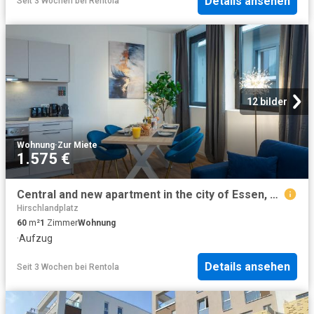
Details ansehen
Seit 3 Wochen
bei
Rentola
12 bilder
Wohnung
·
Zur Miete
1.575 €
Central and new apartment in the city of Essen, Essen Amsterdam Apartments for Rent
Hirschlandplatz
60
m²
1
Zimmer
Wohnung
·
Aufzug
Details ansehen
Seit 3 Wochen
bei
Rentola