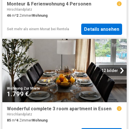
Monteur & Ferienwohnung 4 Personen
Hirschlandplatz
46
m²
2
Zimmer
Wohnung
Details ansehen
Seit mehr als einem Monat
bei
Rentola
12 bilder
Wohnung
·
Zur Miete
1.799 €
Wonderful complete 3 room apartment in Essen
Hirschlandplatz
85
m²
4
Zimmer
Wohnung