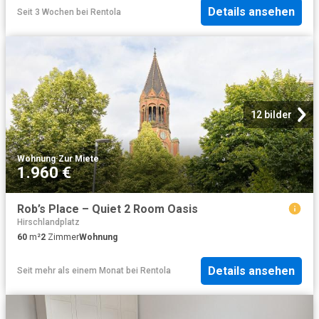
Details ansehen
Seit 3 Wochen
bei
Rentola
12 bilder
Wohnung
·
Zur Miete
1.960 €
Rob’s Place – Quiet 2 Room Oasis
Hirschlandplatz
60
m²
2
Zimmer
Wohnung
Details ansehen
Seit mehr als einem Monat
bei
Rentola