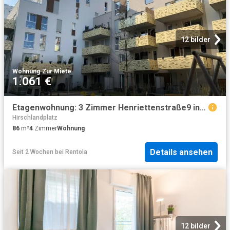
12 bilder
Wohnung
·
Zur Miete
1.061 €
Etagenwohnung: 3 Zimmer Henriettenstraße9 in Essen Vivawest GmbH
Hirschlandplatz
86
m²
4
Zimmer
Wohnung
Details ansehen
Seit 2 Wochen
bei
Rentola
12 bilder