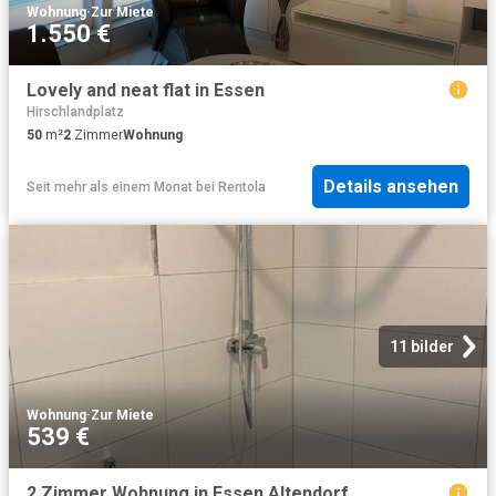
Wohnung
·
Zur Miete
1.550 €
Lovely and neat flat in Essen
Hirschlandplatz
50
m²
2
Zimmer
Wohnung
Details ansehen
Seit mehr als einem Monat
bei
Rentola
11 bilder
Wohnung
·
Zur Miete
539 €
2 Zimmer Wohnung in Essen Altendorf