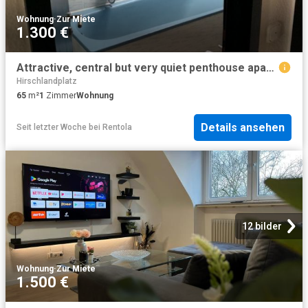
Wohnung
·
Zur Miete
1.300 €
Attractive, central but very quiet penthouse apartment in the city centre of Essen, Essen Amsterdam Apartments for Rent
Hirschlandplatz
65
m²
1
Zimmer
Wohnung
Details ansehen
Seit letzter Woche
bei
Rentola
12 bilder
Wohnung
·
Zur Miete
1.500 €