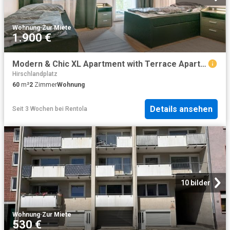
Wohnung
·
Zur Miete
1.900 €
Modern & Chic XL Apartment with Terrace Apartment 62, Essen Amsterdam Apartments for Rent
Hirschlandplatz
60
m²
2
Zimmer
Wohnung
Details ansehen
Seit 3 Wochen
bei
Rentola
10 bilder
Wohnung
·
Zur Miete
530 €