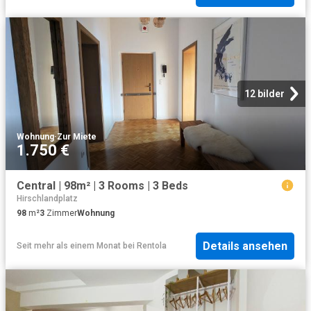
12 bilder
Wohnung
·
Zur Miete
1.750 €
Central | 98m² | 3 Rooms | 3 Beds
Hirschlandplatz
98
m²
3
Zimmer
Wohnung
Details ansehen
Seit mehr als einem Monat
bei
Rentola