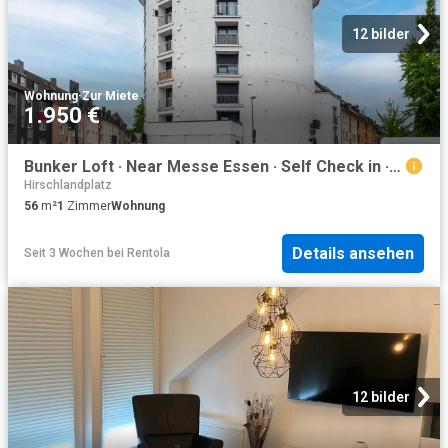
12 bilder
Wohnung
·
Zur Miete
1.950 €
Bunker Loft · Near Messe Essen · Self Check in · Close to DUS Airport · Free Wi Fi, Essen Amsterdam Apartments for Rent
Hirschlandplatz
56
m²
1
Zimmer
Wohnung
Details ansehen
Seit 3 Wochen
bei
Rentola
12 bilder