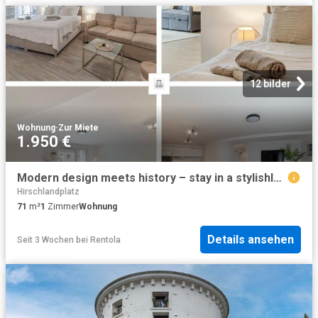
12 bilder
Wohnung
·
Zur Miete
1.950 €
Modern design meets history – stay in a stylishly converted World War II bunker!, Essen Amsterdam Apartments for Rent
Hirschlandplatz
71
m²
1
Zimmer
Wohnung
Details ansehen
Seit 3 Wochen
bei
Rentola