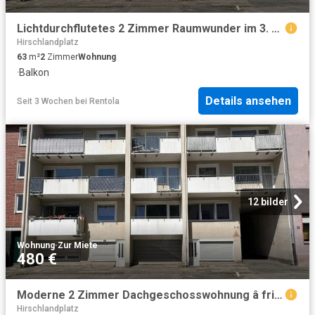
Lichtdurchflutetes 2 Zimmer Raumwunder im 3. OG: Moderner Schnitt, Traumblick vom Balkon & separater Eingang!
Hirschlandplatz
63
m²
2
Zimmer
Wohnung
·
Balkon
Details ansehen
Seit 3 Wochen
bei
Rentola
12 bilder
Wohnung
·
Zur Miete
480 €
Moderne 2 Zimmer Dachgeschosswohnung â frisch saniert & 1. Monat kaltmietfrei!
Hirschlandplatz