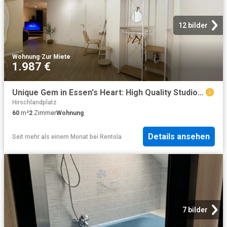
12 bilder
Wohnung
·
Zur Miete
1.987 €
Unique Gem in Essen's Heart: High Quality Studio Apartment in Former Air Raid Bunker!
Hirschlandplatz
60
m²
2
Zimmer
Wohnung
Details ansehen
Seit mehr als einem Monat
bei
Rentola
7 bilder