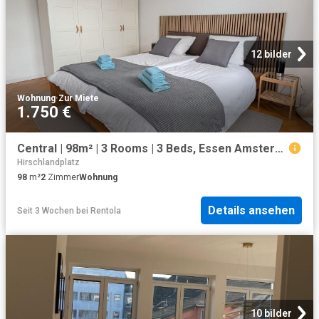
12 bilder
Wohnung
·
Zur Miete
1.750 €
Central | 98m² | 3 Rooms | 3 Beds, Essen Amsterdam Apartments for Rent
Hirschlandplatz
98
m²
2
Zimmer
Wohnung
Details ansehen
Seit 3 Wochen
bei
Rentola
10 bilder