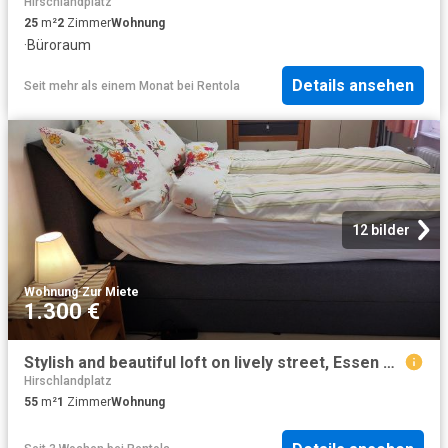
Hirschlandplatz
25
m²
2
Zimmer
Wohnung
·
Büroraum
Details ansehen
Seit mehr als einem Monat
bei
Rentola
12 bilder
Wohnung
·
Zur Miete
1.300 €
Stylish and beautiful loft on lively street, Essen Amsterdam Apartments for Rent
Hirschlandplatz
55
m²
1
Zimmer
Wohnung