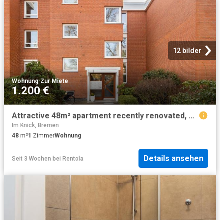
12 bilder
Wohnung
·
Zur Miete
1.200 €
Attractive 48m² apartment recently renovated, modern furnished and lovingly decorated Bremen Amsterdam Apartments for Rent
Im Knick, Bremen
48
m²
1
Zimmer
Wohnung
Details ansehen
Seit 3 Wochen
bei
Rentola