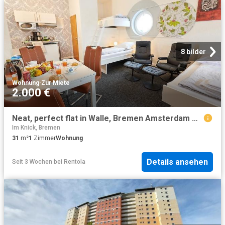
8 bilder
Wohnung
·
Zur Miete
2.000 €
Neat, perfect flat in Walle, Bremen Amsterdam Apartments for Rent
Im Knick, Bremen
31
m²
1
Zimmer
Wohnung
Details ansehen
Seit 3 Wochen
bei
Rentola