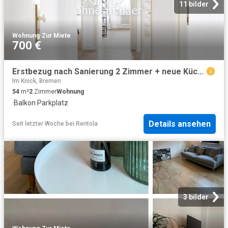
11 bilder
Wohnung
·
Zur Miete
700 €
Erstbezug nach Sanierung 2 Zimmer + neue Küche + Balkon + Garage
Im Knick, Bremen
54
m²
2
Zimmer
Wohnung
·
Balkon
·
Parkplatz
Details ansehen
Seit letzter Woche
bei
Rentola
3 bilder