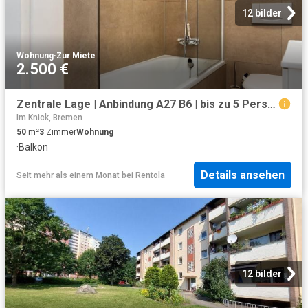
12 bilder
Wohnung
·
Zur Miete
2.500 €
Zentrale Lage | Anbindung A27 B6 | bis zu 5 Personen
Im Knick, Bremen
50
m²
3
Zimmer
Wohnung
·
Balkon
Details ansehen
Seit mehr als einem Monat
bei
Rentola
12 bilder