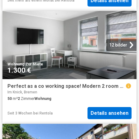
Details ansehen
Seit mehr als einem Monat
bei
Rentola
12 bilder
Wohnung
·
Zur Miete
1.300 €
Perfect as a co working space! Modern 2 room apartment in Bremen, Bremen Amsterdam Apartments for Rent
Im Knick, Bremen
50
m²
2
Zimmer
Wohnung
Details ansehen
Seit 3 Wochen
bei
Rentola