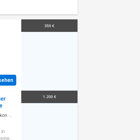
350 €
nsehen
1.200 €
mer
e
lkon
·
in
 eine