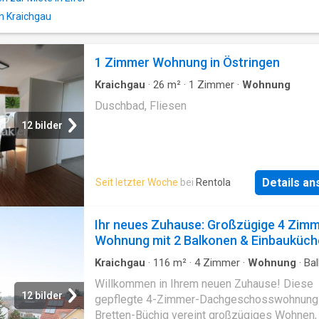
in Kraichgau
1 Zimmer Wohnung in Östringen
Kraichgau
·
26
m²
·
1
Zimmer
·
Wohnung
Duschbad, Fliesen
12 bilder
Details a
Seit letzter Woche
bei
Rentola
Ihr neues Zuhause: Großzügige 4 Zim
Wohnung mit 2 Balkonen & Einbauküch
Kraichgau
·
116
m²
·
4
Zimmer
·
Wohnung
·
Ba
Ausgestattete Küche
Willkommen in Ihrem neuen Zuhause! Diese
12 bilder
gepflegte 4-Zimmer-Dachgeschosswohnung 
Bretten-Büchig vereint großzügiges Wohnen,