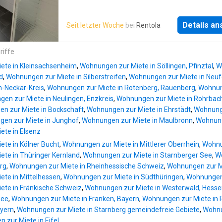
innenliegende Badezimmer ist mit einer prak
angenehme und gepflegte Mieterstruktur, die
Duschbadewanne ausgestattet und bietet Ko
einem harmonischen Wohnumfeld beiträgt.Di
für den Alltag.Ein zusätzlicher kleiner Abslra
Details a
Seit letzter Woche
bei
Rentola
ausgeschriebene Wohnung befindet sich im
innerhalb der Wohnung sorgt für praktischen
Kellergeschoss (Souterrainwohnung) und ver
Stauraum im Alltag. Darüber hinaus steht ein 
über insgesamt 2 Zimmer (Wohnzimmer,
riffe
Slplatz zur Verfügung, der bequemes Parken 
Schlafzimmer), Küche/Esszimmer, Tageslich
am Haus ermöglicht. Zusätzlichen Stauraum b
ete in Kleinsachsenheim
,
Wohnungen zur Miete in Söllingen, Pfinztal
,
W
mit Badewanne und Dusche, einer Gästetoilet
der große Kellerraum.Diese attraktive Woh
d
,
Wohnungen zur Miete in Silberstreifen
,
Wohnungen zur Miete in Neu
einem Abslraum und einer Terrasse. Die in de
n-Neckar-Kreis
,
Wohnungen zur Miete in Rotenberg, Rauenberg
,
Wohnun
Wohnung befindliche Küche wird nicht vom
en zur Miete in Neulingen, Enzkreis
,
Wohnungen zur Miete in Rohrbac
Vermieter vermietet.Die Souterrainwohnung b
n zur Miete in Bockschaft
,
Wohnungen zur Miete in Ehrstädt
,
Wohnung
sich in einem 2011 errichteten Anbau an ein
en zur Miete in Junghof
,
Wohnungen zur Miete in Maulbronn
,
Wohnunge
bestehendes Wohngebäude, das im Zuge de
ete in Elsenz
Baumaßnahme umfassend saniert wurde. Be
te in Kölner Bucht
,
Wohnungen zur Miete in Mittlerer Oberrhein
,
Wohnu
hervorzuheben ist die hohe Energieeffizienz 
te in Thüringer Kernland
,
Wohnungen zur Miete in Starnberger See
,
Wo
Immobilie, die durch eine moderne, gedämm
rg
,
Wohnungen zur Miete in Rheinhessische Schweiz
,
Wohnungen zur M
Gebäudehülle im Rahmen der Sanierung und 
te in Mittelhessen
,
Wohnungen zur Miete in Südthüringen
,
Wohnungen 
Neubaus erreicht wurde.Die Heizungsanlage
ete in Fränkische Schweiz
,
Wohnungen zur Miete in Westerwald, Hess
im Jahr 2021 erneuert und mit einem
see
,
Wohnungen zur Miete in Franken, Bayern
,
Wohnungen zur Miete in 
energieeffizienten Gas-Brennwertgerät ausge
ayern
,
Wohnungen zur Miete in Starnberg gemeindefreie Gebiete
,
Wohnu
Die Immobilie präs
 zur Miete in Eifel