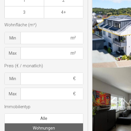
1
2
3
4+
Wohnfläche (m²)
Min
Max
Preis (€ / monatlich)
Min
Max
Immobilientyp
Alle
Wohnungen