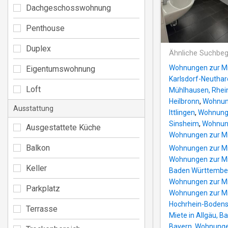
Dachgeschosswohnung
Penthouse
Duplex
Ähnliche Suchbeg
Wohnungen zur Mi
Eigentumswohnung
Karlsdorf-Neuthar
Loft
Mühlhausen, Rhei
Heilbronn
,
Wohnung
Ausstattung
Ittlingen
,
Wohnunge
Sinsheim
,
Wohnung
Ausgestattete Küche
Wohnungen zur Mi
Balkon
Wohnungen zur Mie
Wohnungen zur Mie
Keller
Baden Württembe
Wohnungen zur Mie
Parkplatz
Wohnungen zur Mi
Hochrhein-Boden
Terrasse
Miete in Allgäu, B
Bayern
,
Wohnungen