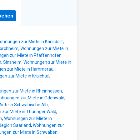
tischen
 zu
mfort
e
um
nsehen
fügt
eigener
direkt
tbad
ietet
ohnungen zur Miete in Karlsdorf,
te,
forchheim
,
Wohnungen zur Miete in
r
gen zur Miete in Pfaffenhofen,
h, Sinsheim
,
Wohnungen zur Miete in
efindet
en zur Miete in Hammerau,
n zur Miete in Kraichtal
,
r
sonders
ngen zur Miete in Rheinhessen
,
der
hnungen zur Miete in Odenwald,
te
iete in Schwäbische Alb
,
des
zur Miete in Thüringer Wald
,
 wurde
en
,
Wohnungen zur Miete in
Region Saarland
,
Wohnungen zur
stattet.
ngen zur Miete in Schwaben,