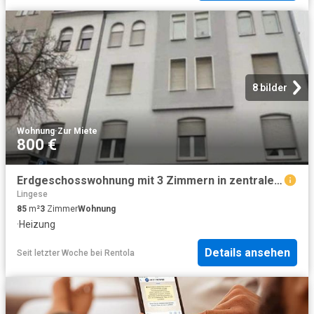
8 bilder
Wohnung
·
Zur Miete
800 €
Erdgeschosswohnung mit 3 Zimmern in zentraler Lage von LÃ¼denscheid
Lingese
85
m²
3
Zimmer
Wohnung
·
Heizung
Details ansehen
Seit letzter Woche
bei
Rentola