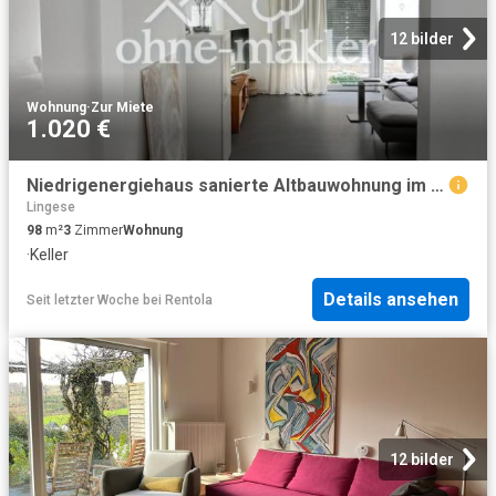
12 bilder
Wohnung
·
Zur Miete
1.020 €
Niedrigenergiehaus sanierte Altbauwohnung im Zentrum von Lüdenscheid
Lingese
98
m²
3
Zimmer
Wohnung
·
Keller
Details ansehen
Seit letzter Woche
bei
Rentola
12 bilder