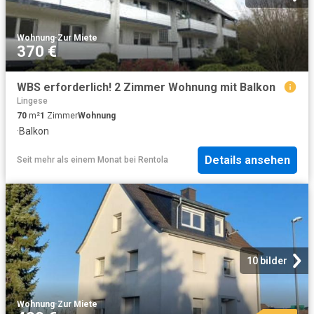
Wohnung
·
Zur Miete
370 €
WBS erforderlich! 2 Zimmer Wohnung mit Balkon
Lingese
70
m²
1
Zimmer
Wohnung
·
Balkon
Details ansehen
Seit mehr als einem Monat
bei
Rentola
10 bilder
Wohnung
·
Zur Miete