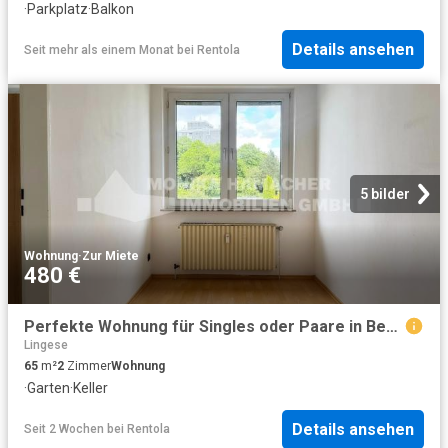
·
Parkplatz
·
Balkon
Details ansehen
Seit mehr als einem Monat
bei
Rentola
5 bilder
Wohnung
·
Zur Miete
480 €
Perfekte Wohnung für Singles oder Paare in Bergneustadt
Lingese
65
m²
2
Zimmer
Wohnung
·
Garten
·
Keller
Details ansehen
Seit 2 Wochen
bei
Rentola