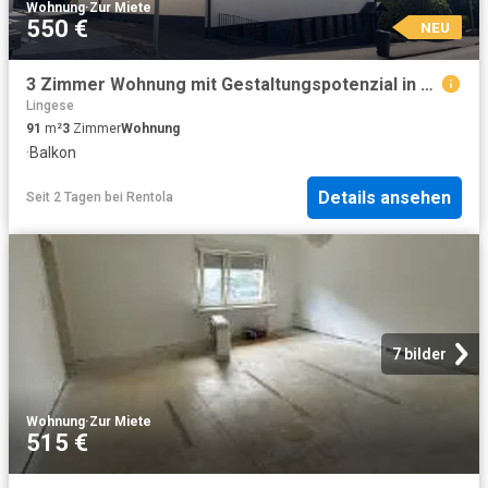
Wohnung
·
Zur Miete
550 €
NEU
3 Zimmer Wohnung mit Gestaltungspotenzial in zentrumsnaher Lage von Gummersbach!
Lingese
91
m²
3
Zimmer
Wohnung
·
Balkon
Details ansehen
Seit 2 Tagen
bei
Rentola
7 bilder
Wohnung
·
Zur Miete
515 €