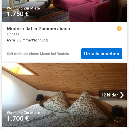
Wohnung
·
Zur Miete
1.750 €
Modern flat in Gummersbach
Lingese
65
m²
3
Zimmer
Wohnung
Details ansehen
Seit mehr als einem Monat
bei
Rentola
12 bilder
Wohnung
·
Zur Miete
1.700 €