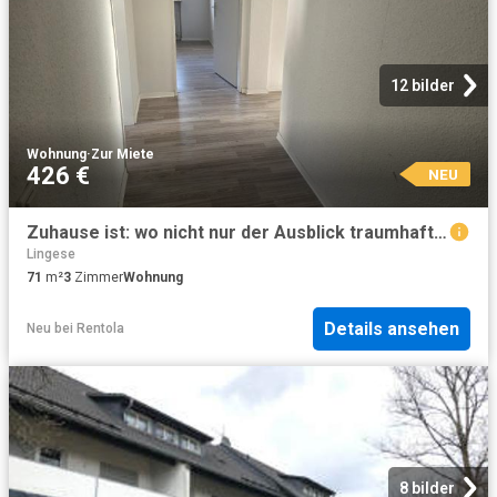
12 bilder
Wohnung
·
Zur Miete
426 €
NEU
Zuhause ist: wo nicht nur der Ausblick traumhaft ist + 1.000€ Gutschein
Lingese
71
m²
3
Zimmer
Wohnung
Details ansehen
Neu
bei
Rentola
8 bilder