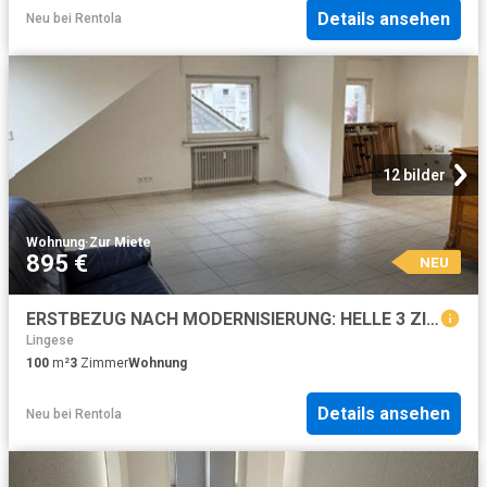
Details ansehen
Neu
bei
Rentola
12 bilder
Wohnung
·
Zur Miete
895 €
NEU
ERSTBEZUG NACH MODERNISIERUNG: HELLE 3 ZIMMER WOHNUNG IM 2 FAM. HAUS IN GUTER WOHNLAGE VON RADEVORMWALD
Lingese
100
m²
3
Zimmer
Wohnung
Details ansehen
Neu
bei
Rentola