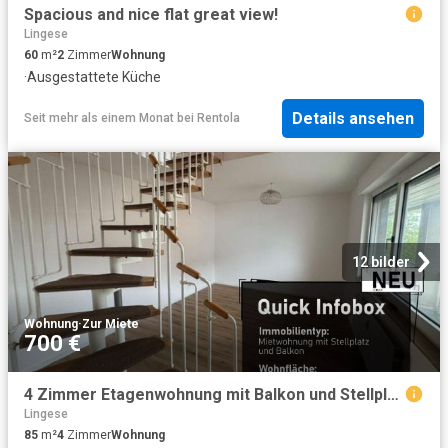
Spacious and nice flat great view!
Lingese
60
m²
2
Zimmer
Wohnung
·
Ausgestattete Küche
Details ansehen
Seit mehr als einem Monat
bei
Rentola
12 bilder
Wohnung
·
Zur Miete
700 €
4 Zimmer Etagenwohnung mit Balkon und Stellplatz in LÃ¼denscheid
Lingese
85
m²
4
Zimmer
Wohnung