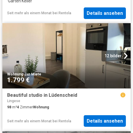
·
Garten
·
Keller
Details ansehen
Seit mehr als einem Monat
bei
Rentola
12 bilder
Wohnung
·
Zur Miete
1.799 €
Beautiful studio in Lüdenscheid
Lingese
98
m²
4
Zimmer
Wohnung
Details ansehen
Seit mehr als einem Monat
bei
Rentola