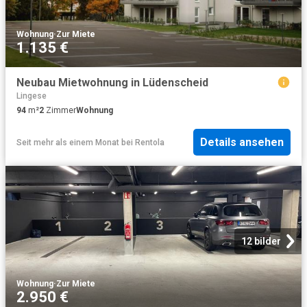
Wohnung
·
Zur Miete
1.135 €
Neubau Mietwohnung in Lüdenscheid
Lingese
94
m²
2
Zimmer
Wohnung
Details ansehen
Seit mehr als einem Monat
bei
Rentola
12 bilder
Wohnung
·
Zur Miete
2.950 €