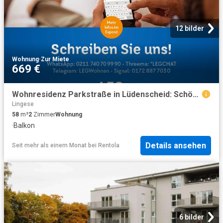
12 bilder
Wohnung
·
Zur Miete
669 €
Wohnresidenz Parkstraße in Lüdenscheid: Schöne 2 Zimmer Wohnung mit Balkon!
Lingese
58
m²
2
Zimmer
Wohnung
·
Balkon
Details ansehen
Seit mehr als einem Monat
bei
Rentola
6 bilder