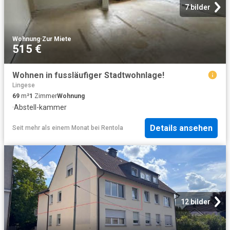
7 bilder
Wohnung
·
Zur Miete
515 €
Wohnen in fussläufiger Stadtwohnlage!
Lingese
69
m²
1
Zimmer
Wohnung
·
Abstell-kammer
Details ansehen
Seit mehr als einem Monat
bei
Rentola
12 bilder