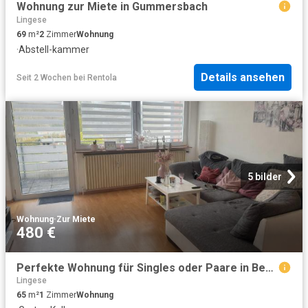
Wohnung zur Miete in Gummersbach
Lingese
69
m²
2
Zimmer
Wohnung
·
Abstell-kammer
Details ansehen
Seit 2 Wochen
bei
Rentola
5 bilder
Wohnung
·
Zur Miete
480 €
Perfekte Wohnung für Singles oder Paare in Bergneustadt
Lingese
65
m²
1
Zimmer
Wohnung