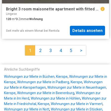
Bright 3 room maisonette apartment with fitted kitchen, loggia and parking space
Lingese
120
m²
3
Zimmer
Wohnung
Details ansehen
Seit mehr als einem Monat
bei
Rentola
1
2
3
4
5
>
Ähnliche Suchbegriffe
Wohnungen zur Miete in Büchen, Kierspe
,
Wohnungen zur Miete in
Kierspe
,
Wohnungen zur Miete in Padberg, Kierspe
,
Wohnungen
zur Miete in Kiersperhagen
,
Wohnungen zur Miete in Neuenhagen,
Kierspe
,
Wohnungen zur Miete in Beerenburg
,
Wohnungen zur
Miete in Im Herd
,
Wohnungen zur Miete in Höhlen
,
Wohnungen zur
Miete in Friedrichstal, Kierspe
,
Wohnungen zur Miete in Varmert
,
Wohnungen zur Miete in Nott
,
Wohnungen zur Miete in Stöcken,