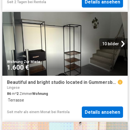
Details ansehen
Seit 2 Tagen
bei
Rentola
10 bilder
Wohnung
·
Zur Miete
1.600 €
Beautiful and bright studio located in Gummersbach
Lingese
86
m²
2
Zimmer
Wohnung
·
Terrasse
Details ansehen
Seit mehr als einem Monat
bei
Rentola