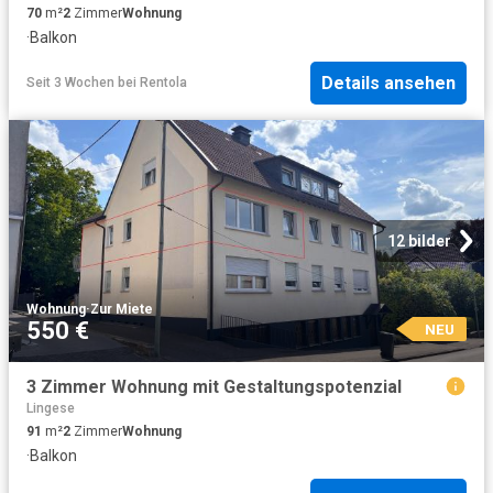
70
m²
2
Zimmer
Wohnung
·
Balkon
Details ansehen
Seit 3 Wochen
bei
Rentola
12 bilder
Wohnung
·
Zur Miete
550 €
NEU
3 Zimmer Wohnung mit Gestaltungspotenzial
Lingese
91
m²
2
Zimmer
Wohnung
·
Balkon