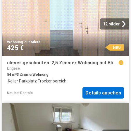
12 bilder
Wohnung
·
Zur Miete
425 €
NEU
clever geschnitten: 2,5 Zimmer Wohnung mit Blick in den ruhigen Innenhof!
Lingese
54
m²
3
Zimmer
Wohnung
·
Keller
·
Parkplatz
·
Trockenbereich
Details ansehen
Neu
bei
Rentola