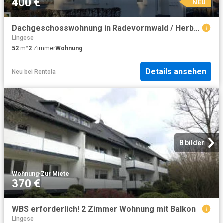
400 €
NEU
Dachgeschosswohnung in Radevormwald / Herbeck, 52 m² m² Immobilien
Lingese
52
m²
2
Zimmer
Wohnung
Details ansehen
Neu
bei
Rentola
8 bilder
Wohnung
·
Zur Miete
370 €
WBS erforderlich! 2 Zimmer Wohnung mit Balkon
Lingese