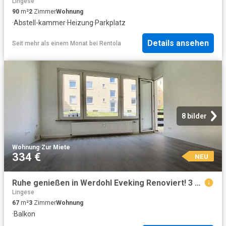
Lingese
90
m²
2
Zimmer
Wohnung
·
Abstell-kammer
·
Heizung
·
Parkplatz
Details ansehen
Seit mehr als einem Monat
bei
Rentola
8 bilder
Wohnung
·
Zur Miete
334 €
NEU
Ruhe genießen in Werdohl Eveking Renoviert! 3 Zimmer! Balkon! 1.000€ Gutschein*!
Lingese
67
m²
3
Zimmer
Wohnung
·
Balkon