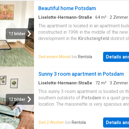
Beautiful home Potsdam
Liselotte-Hermann-Straße
·
64
m²
·
2
Zimmer
Wohnung
The apartment is located in an apartment buil
constructed in 1996 in the middle of the new
12 bilder
development in the
Kirchsteigfeld
district o
Potsdam. The quiet residential area is Potsd
newest residential area, located in the south
Details a
Seit einem Monat
bei
Rentola
the city and thus in close proximity to the A1
motorway / Potsdam-Drewitz exit. A small p
a beautiful park are located directly behind t
Sunny 3 room apartment in Potsdam
building. Bus and tram stops are within walki
distance, just a few minutes away. By car, yo
Liselotte-Hermann-Straße
·
72
m²
·
3
Zimmer
Wohnung
reach Europarc Dreilinden in 7 minutes and Be
This sunny 3-room apartment is located on t
West in about 10-15 minutes. Supermarkets, 
southern outskirts of
Potsdam
in a quiet gr
12 bilder
pharmacy, a medical center, a bakery,
location. The maisonette is very spacious and
restaurants/cafés/bistros, and the Stern-Cen
equipped. The first floor has a bright living r
shopping mall are also within walking distan
kitchen with window and a guest toilet. The fu
Details a
Seit 2 Wochen
bei
Rentola
equipped kitchen offers modern kitchen app