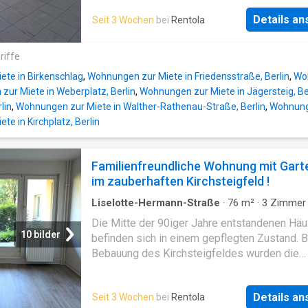
offenes Ohr für unsere Mieter. Das Objekt wi
die Planung mit einbezogen, so dass sich de
eine zentrale Heizungsanlage versorgt
Details a
Seit 3 Wochen
bei
Rentola
Stadtteil angenehm in seine Umgebung einfüg
Durch die lockere Bebauung entsteht ein seh
angenehmes Wohnklima mit genügend Freiflä
riffe
Entlang des Hintergrabens kann man auf ein
te in Birkenschlag
,
Wohnungen zur Miete in Friedensstraße, Berlin
,
Woh
breiten Uferstreifen spazieren gehen. Die
ur Miete in Weberplatz, Berlin
,
Wohnungen zur Miete in Jägersteig, Be
aufgelockerte Bebauung mit zahlreichen Grün
lin
,
Wohnungen zur Miete in Walther-Rathenau-Straße, Berlin
,
Wohnunge
und liebevoll gestalteten Innenhöfen vermitn
e in Kirchplatz, Berlin
hohe Aufenthalts- und Wohnqualität. Ausreic
Slplätze sind in der nahen Umgebung vorhan
Mehrere engagierte Hauswarte haben immer 
Familienfreundliche Wohnung mit Gart
offenes Ohr für unsere Mieter. Das Objekt wi
im zauberhaften Kirchsteigfeld !
eine zentrale Heizungsanlage versorgt
Liselotte-Hermann-Straße
·
76
m²
·
3
Zimmer
Wohnung
·
Garten
Die Mitte der 90iger Jahre entstandenen Hä
10 bilder
befinden sich in einem gepflegten Zustand. B
Bebauung des Kirchsteigfeldes wurden die
natürlichen Gegebenheiten, wie der Hintergrab
die Planung mit einbezogen, so dass sich de
Details a
Seit 3 Wochen
bei
Rentola
Stadtteil angenehm in seine Umgebung einfüg