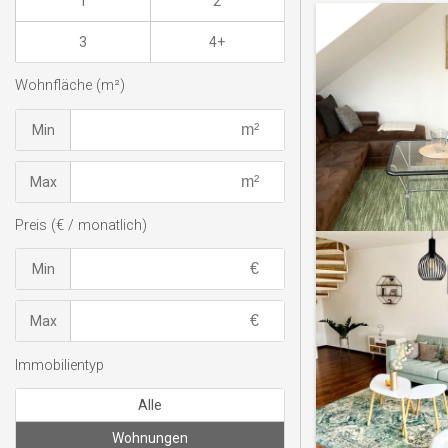
1
2
3
4+
Wohnfläche (m²)
Min
Max
Preis (€ / monatlich)
Min
Max
Immobilientyp
Alle
Wohnungen