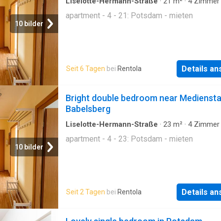
Liselotte-Hermann-Straße
·
21
m²
·
4
Zimmer
Wohnung
apartment - 4 - 21: Potsdam - mieten
10 bilder
Details a
Seit 6 Tagen
bei
Rentola
Bright double bedroom near Medienst
Babelsberg
Liselotte-Hermann-Straße
·
23
m²
·
4
Zimmer
Wohnung
apartment - 4 - 23: Potsdam - mieten
10 bilder
Details a
Seit 2 Tagen
bei
Rentola