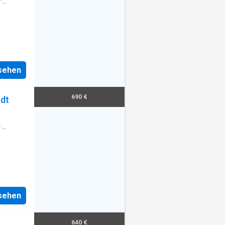
·
nsehen
690 €
adt
·
nsehen
640 €