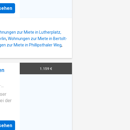
rd über
r
nsehen
t.
r
chen.
em
nungen zur Miete in Lutherplatz,
rlin
,
Wohnungen zur Miete in Bertolt-
flächen
n zur Miete in Phillipsthaler Weg
,
 eine
hend
den.
ein
1.159 €
en
rd über
·
user
ei der
en, in
r
nsehen
t.