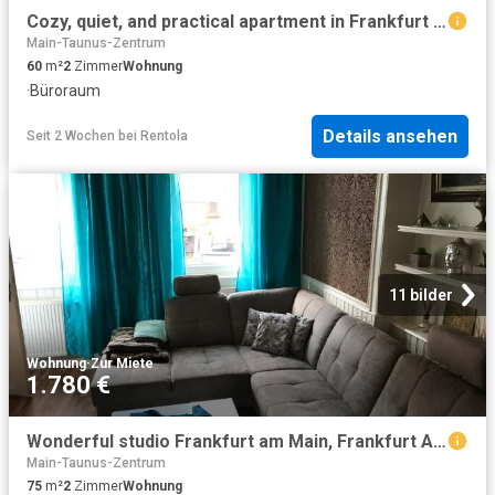
Cozy, quiet, and practical apartment in Frankfurt am Main
Main-Taunus-Zentrum
60
m²
2
Zimmer
Wohnung
·
Büroraum
Details ansehen
Seit 2 Wochen
bei
Rentola
11 bilder
Wohnung
·
Zur Miete
1.780 €
Wonderful studio Frankfurt am Main, Frankfurt Amsterdam Apartments for Rent
Main-Taunus-Zentrum
75
m²
2
Zimmer
Wohnung