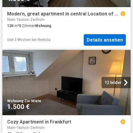
Modern, great apartment in central Location of Frankfurt Höchst, Frankfurt Amsterdam Apartments for Rent
Main-Taunus-Zentrum
120
m²
5
Zimmer
Wohnung
Details ansehen
Seit 3 Wochen
bei
Rentola
12 bilder
Wohnung
·
Zur Miete
1.500 €
Cozy Apartment in Frankfurt
Main-Taunus-Zentrum