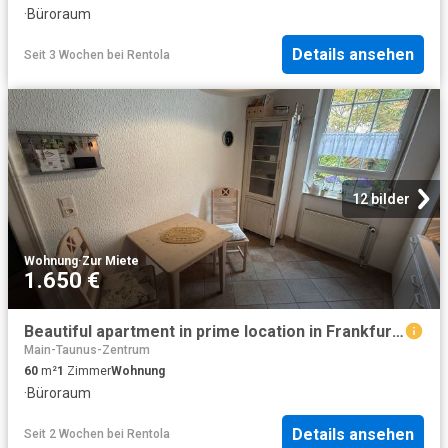
·
Büroraum
Details ansehen
Seit 3 Wochen
bei
Rentola
12 bilder
Wohnung
·
Zur Miete
1.650 €
Beautiful apartment in prime location in Frankfurt am Main, Frankfurt Amsterdam Apartments for Rent
Main-Taunus-Zentrum
60
m²
1
Zimmer
Wohnung
·
Büroraum
Details ansehen
Seit 2 Wochen
bei
Rentola