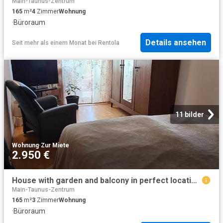
Main-Taunus-Zentrum
165
m²
4
Zimmer
Wohnung
·
Büroraum
Details ansehen
Seit mehr als einem Monat
bei
Rentola
11 bilder
Wohnung
·
Zur Miete
2.950 €
House with garden and balcony in perfect location, Frankfurt Amsterdam Apartments for Rent
Main-Taunus-Zentrum
165
m²
3
Zimmer
Wohnung
·
Büroraum