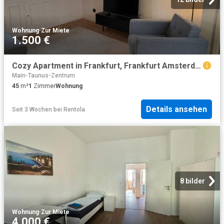
Wohnung
·
Zur Miete
1.500 €
Cozy Apartment in Frankfurt, Frankfurt Amsterdam Apartments for Rent
Main-Taunus-Zentrum
45
m²
1
Zimmer
Wohnung
Details ansehen
Seit 3 Wochen
bei
Rentola
8 bilder
Wohnung
·
Zur Miete
4.000 €