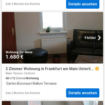
Details ansehen
Seit 3 Wochen
bei
Rentola
9 bilder
Wohnung
·
Zur Miete
1.680 €
2 Zimmer Wohnung in Frankfurt am Main Unterliederbach, möbliert Nr. 9338 | tempoFLAT.de
Main-Taunus-Zentrum
60
m²
2
Zimmer
Wohnung
·
Garten
·
Büroraum
·
Balkon
·
Terrasse
Details ansehen
Seit 2 Wochen
bei
Rentola