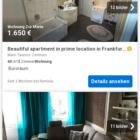
12 bilder
Wohnung
·
Zur Miete
1.650 €
Beautiful apartment in prime location in Frankfurt am Main
Main-Taunus-Zentrum
60
m²
2
Zimmer
Wohnung
·
Büroraum
Details ansehen
Seit 2 Wochen
bei
Rentola
11 bilder