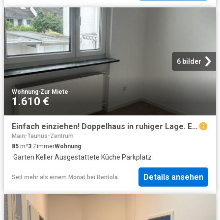
6 bilder
Wohnung
·
Zur Miete
1.610 €
Einfach einziehen! Doppelhaus in ruhiger Lage. EBK, Garage, Garten. Perfekte Anbindung nach Frankfurt
Main-Taunus-Zentrum
85
m²
3
Zimmer
Wohnung
·
Garten
·
Keller
·
Ausgestattete Küche
·
Parkplatz
Details ansehen
Seit mehr als einem Monat
bei
Rentola