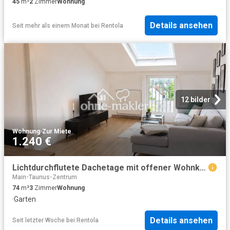
45
m²
2
Zimmer
Wohnung
Details ansehen
Seit mehr als einem Monat
bei
Rentola
12 bilder
Wohnung
·
Zur Miete
1.240 €
Lichtdurchflutete Dachetage mit offener Wohnküche und Gemeinschaftsgarten
Main-Taunus-Zentrum
74
m²
3
Zimmer
Wohnung
·
Garten
Details ansehen
Seit letzter Woche
bei
Rentola