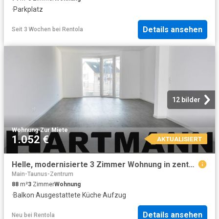
·
Parkplatz
Details ansehen
Seit 3 Wochen
bei
Rentola
12 bilder
Wohnung
·
Zur Miete
1.052 €
AKTUALISIERT
Helle, modernisierte 3 Zimmer Wohnung in zentraler Lage von Höchst!
Main-Taunus-Zentrum
88
m²
3
Zimmer
Wohnung
·
Balkon
·
Ausgestattete Küche
·
Aufzug
Details ansehen
Neu
bei
Rentola