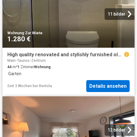
11 bilder
Wohnung
·
Zur Miete
1.280 €
High quality renovated and stylishly furnished old style apartment in the west of Frankfurt, Frankfurt Amsterdam Apartments for Rent
Main-Taunus-Zentrum
44
m²
1
Zimmer
Wohnung
·
Garten
Details ansehen
Seit 3 Wochen
bei
Rentola
12 bilder