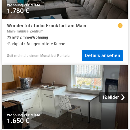
Wohnung
·
Zur Miete
1.780 €
Wonderful studio Frankfurt am Main
Main-Taunus-Zentrum
75
m²
3
Zimmer
Wohnung
·
Parkplatz
·
Ausgestattete Küche
Details ansehen
Seit mehr als einem Monat
bei
Rentola
12 bilder
Wohnung
·
Zur Miete
1.650 €