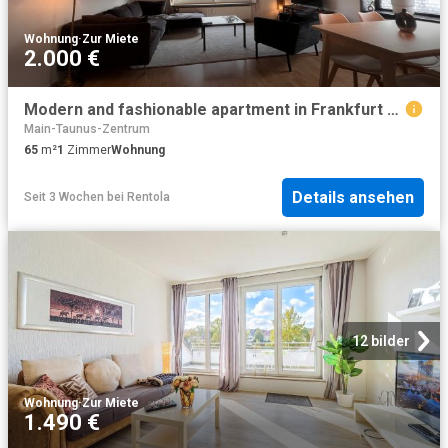
Wohnung
·
Zur Miete
2.000 €
Modern and fashionable apartment in Frankfurt am Main, Frankfurt Amsterdam Apartments for Rent
Main-Taunus-Zentrum
65
m²
1
Zimmer
Wohnung
Details ansehen
Seit 3 Wochen
bei
Rentola
12 bilder
Wohnung
·
Zur Miete
1.490 €