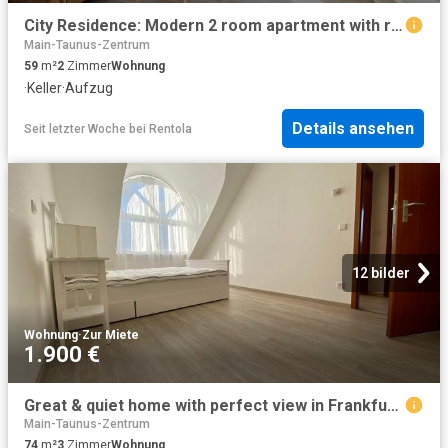
City Residence: Modern 2 room apartment with roof terrace and parking space – euhabitat
Main-Taunus-Zentrum
59
m²
2
Zimmer
Wohnung
·
Keller
·
Aufzug
Details ansehen
Seit letzter Woche
bei
Rentola
12 bilder
Wohnung
·
Zur Miete
1.900 €
Great & quiet home with perfect view in Frankfurt am Main Höchst great connection and great view, Frankfurt Amsterdam Apartments for Rent
Main-Taunus-Zentrum
74
m²
3
Zimmer
Wohnung