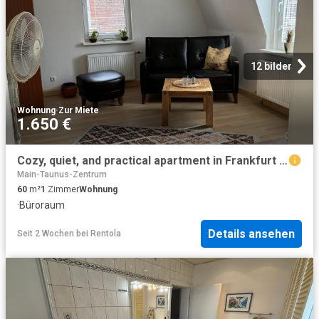
12 bilder
Wohnung
·
Zur Miete
1.650 €
Cozy, quiet, and practical apartment in Frankfurt am Main, Frankfurt Amsterdam Apartments for Rent
Main-Taunus-Zentrum
60
m²
1
Zimmer
Wohnung
·
Büroraum
Details ansehen
Seit 2 Wochen
bei
Rentola