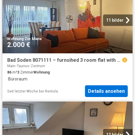
11 bilder
Wohnung
·
Zur Miete
2.000 €
Bad Soden 8071111 – furnsihed 3 room flat with garden
Main-Taunus-Zentrum
86
m²
3
Zimmer
Wohnung
·
Büroraum
Details ansehen
Seit letzter Woche
bei
Rentola
12 bilder