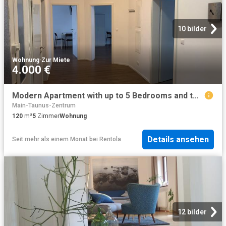
10 bilder
Wohnung
·
Zur Miete
4.000 €
Modern Apartment with up to 5 Bedrooms and two Bathrooms
Main-Taunus-Zentrum
120
m²
5
Zimmer
Wohnung
Details ansehen
Seit mehr als einem Monat
bei
Rentola
12 bilder