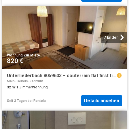
7 bilder
Wohnung
·
Zur Miete
820 €
Unterliederbach 8059603 – souterrain flat first time use with separate entrance and underfloor heating
Main-Taunus-Zentrum
32
m²
1
Zimmer
Wohnung
Details ansehen
Seit 3 Tagen
bei
Rentola