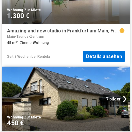
Wohnung
·
Zur Miete
1.300 €
Amazing and new studio in Frankfurt am Main, Frankfurt Amsterdam Apartments for Rent
Main-Taunus-Zentrum
45
m²
1
Zimmer
Wohnung
Details ansehen
Seit 3 Wochen
bei
Rentola
7 bilder
Wohnung
·
Zur Miete
450 €