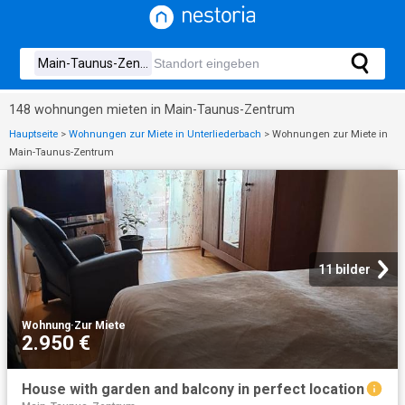
148 wohnungen mieten in Main-Taunus-Zentrum
Hauptseite
>
Wohnungen zur Miete in Unterliederbach
>
Wohnungen zur Miete in
Main-Taunus-Zentrum
11 bilder
Wohnung
·
Zur Miete
2.950 €
House with garden and balcony in perfect location