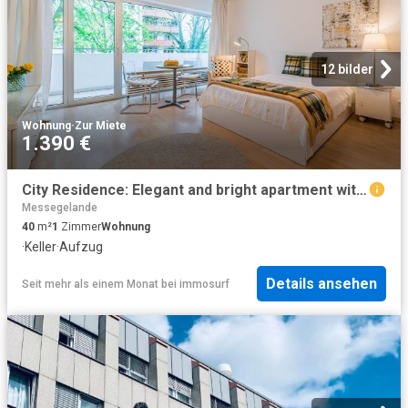
12 bilder
Wohnung
·
Zur Miete
1.390 €
City Residence: Elegant and bright apartment with balcony – euhabitat
Messegelande
40
m²
1
Zimmer
Wohnung
·
Keller
·
Aufzug
Details ansehen
Seit mehr als einem Monat
bei
immosurf