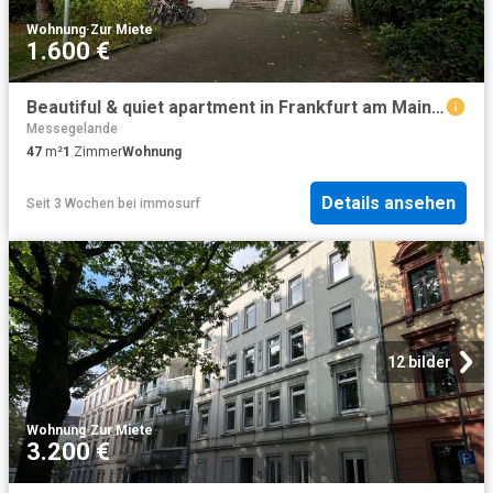
Wohnung
·
Zur Miete
1.600 €
Beautiful & quiet apartment in Frankfurt am Main, Frankfurt Amsterdam Apartments for Rent
Messegelande
47
m²
1
Zimmer
Wohnung
Details ansehen
Seit 3 Wochen
bei
immosurf
12 bilder
Wohnung
·
Zur Miete
3.200 €