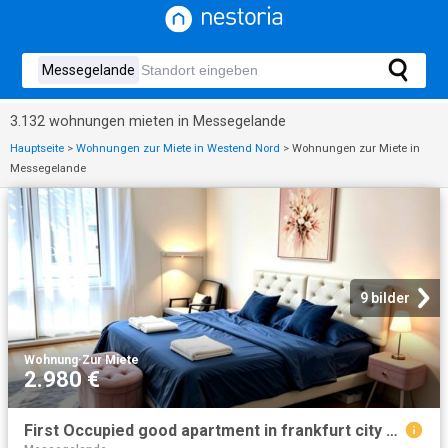
3.132 wohnungen mieten in Messegelande
Hauptseite
>
Wohnungen zur Miete in Westend Nord
>
Wohnungen zur Miete in
Messegelande
9 bilder
Wohnung
·
Zur Miete
2.980 €
First Occupied good apartment in frankfurt city center