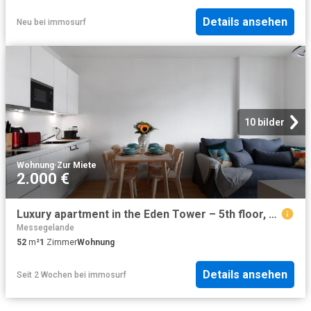
Details ansehen
Neu
bei
immosurf
10 bilder
Wohnung
·
Zur Miete
2.000 €
Luxury apartment in the Eden Tower – 5th floor, Frankfurt Amsterdam Apartments for Rent
Messegelande
52
m²
1
Zimmer
Wohnung
Details ansehen
Seit 2 Wochen
bei
immosurf