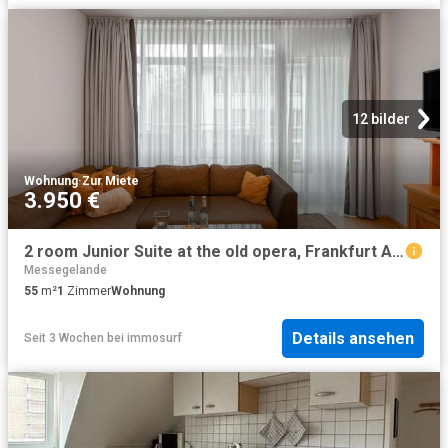
12 bilder
Wohnung
·
Zur Miete
3.950 €
2 room Junior Suite at the old opera, Frankfurt Amsterdam Apartments for Rent
Messegelande
55
m²
1
Zimmer
Wohnung
Details ansehen
Seit 3 Wochen
bei
immosurf