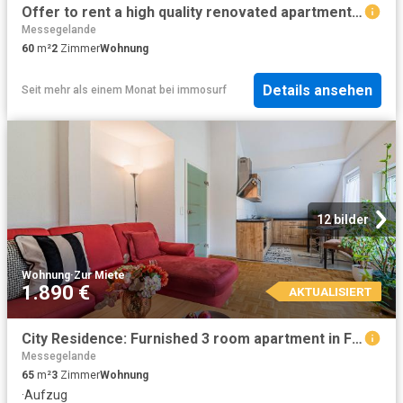
Offer to rent a high quality renovated apartment in Frankfurt Sachsenhausen
Messegelande
60
m²
2
Zimmer
Wohnung
Details ansehen
Seit mehr als einem Monat
bei
immosurf
12 bilder
Wohnung
·
Zur Miete
1.890 €
AKTUALISIERT
City Residence: Furnished 3 room apartment in Frankfurt Rödelheim – euhabitat
Messegelande
65
m²
3
Zimmer
Wohnung
·
Aufzug