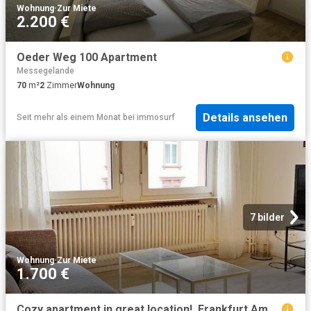
Wohnung
·
Zur Miete
2.200 €
Oeder Weg 100 Apartment
Messegelande
70
m²
2
Zimmer
Wohnung
Details ansehen
Seit mehr als einem Monat
bei
immosurf
7 bilder
Wohnung
·
Zur Miete
1.700 €
Cozy apartment in great location!, Frankfurt Amsterdam Apartments for Rent