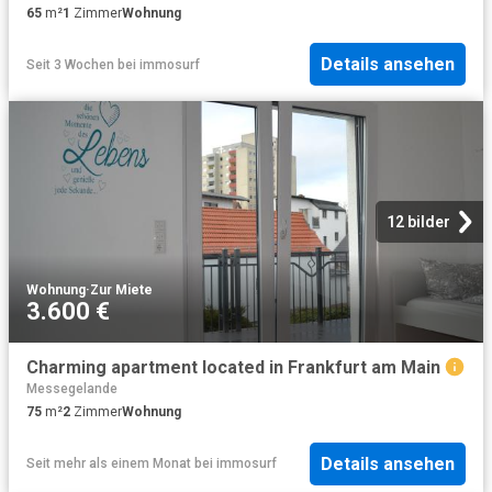
65
m²
1
Zimmer
Wohnung
Details ansehen
Seit 3 Wochen
bei
immosurf
12 bilder
Wohnung
·
Zur Miete
3.600 €
Charming apartment located in Frankfurt am Main
Messegelande
75
m²
2
Zimmer
Wohnung
Details ansehen
Seit mehr als einem Monat
bei
immosurf