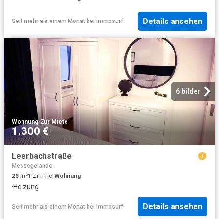
Details ansehen
Seit mehr als einem Monat
bei
immosurf
6 bilder
Wohnung
·
Zur Miete
1.300 €
Leerbachstraße
Messegelande
25
m²
1
Zimmer
Wohnung
·
Heizung
Details ansehen
Seit mehr als einem Monat
bei
immosurf