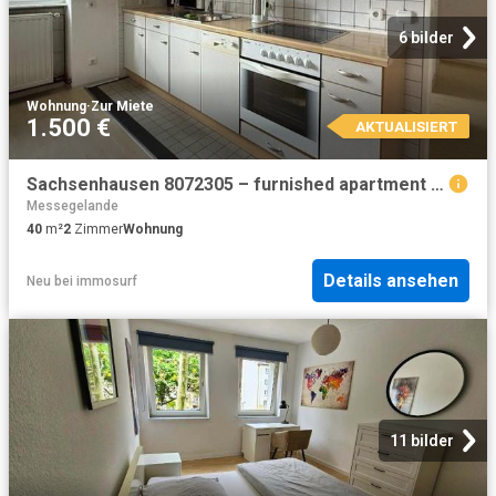
6 bilder
Wohnung
·
Zur Miete
1.500 €
AKTUALISIERT
Sachsenhausen 8072305 – furnished apartment 40 qm with 2 bedrooms
Messegelande
40
m²
2
Zimmer
Wohnung
Details ansehen
Neu
bei
immosurf
11 bilder