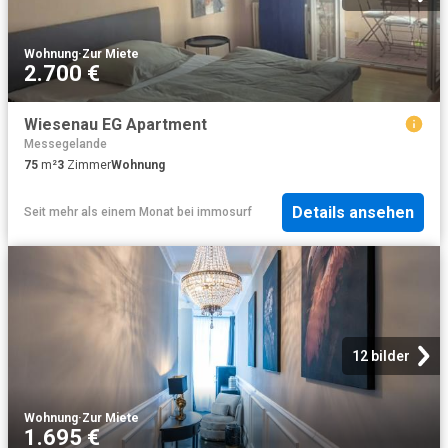
Wohnung
·
Zur Miete
2.700 €
Wiesenau EG Apartment
Messegelande
75
m²
3
Zimmer
Wohnung
Details ansehen
Seit mehr als einem Monat
bei
immosurf
12 bilder
Wohnung
·
Zur Miete
1.695 €