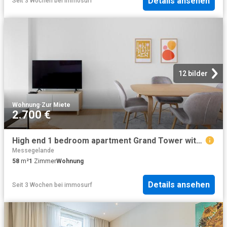
Details ansehen
Seit 3 Wochen
bei
immosurf
12 bilder
Wohnung
·
Zur Miete
2.700 €
High end 1 bedroom apartment Grand Tower with stunning view, Frankfurt Amsterdam Apartments for Rent
Messegelande
58
m²
1
Zimmer
Wohnung
Details ansehen
Seit 3 Wochen
bei
immosurf