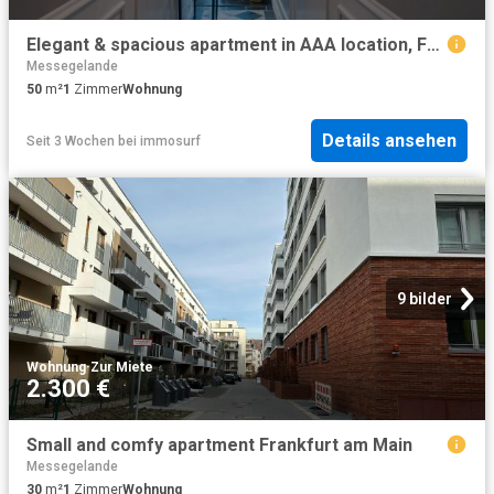
Elegant & spacious apartment in AAA location, Frankfurt Amsterdam Apartments for Rent
Messegelande
50
m²
1
Zimmer
Wohnung
Details ansehen
Seit 3 Wochen
bei
immosurf
9 bilder
Wohnung
·
Zur Miete
2.300 €
Small and comfy apartment Frankfurt am Main
Messegelande
30
m²
1
Zimmer
Wohnung