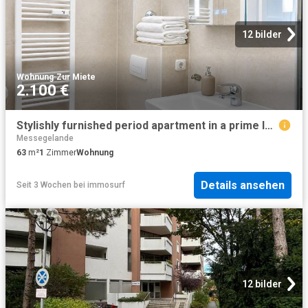
12 bilder
Wohnung
·
Zur Miete
2.100 €
Stylishly furnished period apartment in a prime location at Merianplatz Frankfurt am Main, Frankfurt Amsterdam Apartments for Rent
Messegelande
63
m²
1
Zimmer
Wohnung
Details ansehen
Seit 3 Wochen
bei
immosurf
12 bilder