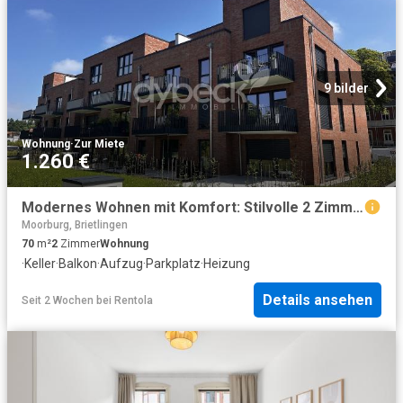
9 bilder
Wohnung
·
Zur Miete
1.260 €
Modernes Wohnen mit Komfort: Stilvolle 2 Zimmer Wohnung mit Balkon & Tiefgarage
Moorburg, Brietlingen
70
m²
2
Zimmer
Wohnung
·
Keller
·
Balkon
·
Aufzug
·
Parkplatz
·
Heizung
Details ansehen
Seit 2 Wochen
bei
Rentola