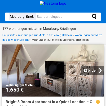
177 wohnungen mieten in Moorburg, Brietlingen
Hauptseite
>
Wohnungen zur Miete in Schleswig-Holstein
>
Wohnungen zur Miete
in Elbe-Weser-Dreieck
>
Wohnungen zur Miete in Moorburg, Brietlingen
12 bilder
Wohnung
·
Zur Miete
1.650 €
Bright 3 Room Apartment in a Quiet Location – Close to Lüneburg & Hamburg