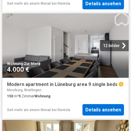
Details ansehen
Seit mehr als einem Monat
bei
Rentola
12 bilder
Wohnung
·
Zur Miete
4.000 €
Modern apartment in Lüneburg area 9 single beds
Moorburg, Brietlingen
150
m²
5
Zimmer
Wohnung
Details ansehen
Seit mehr als einem Monat
bei
Rentola