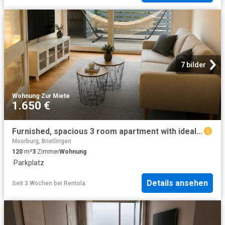
7 bilder
Wohnung
·
Zur Miete
1.650 €
Furnished, spacious 3 room apartment with ideal transport links
Moorburg, Brietlingen
120
m²
3
Zimmer
Wohnung
·
Parkplatz
Details ansehen
Seit 3 Wochen
bei
Rentola