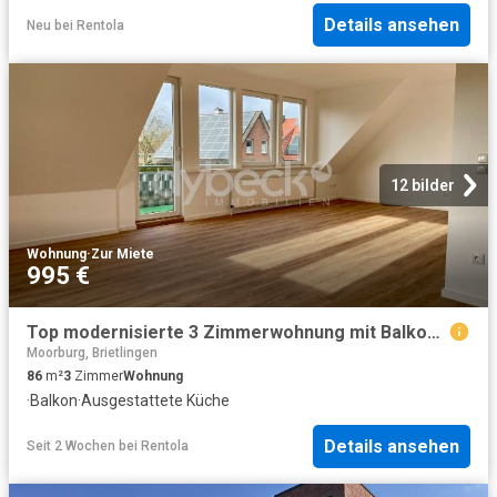
Details ansehen
Neu
bei
Rentola
12 bilder
Wohnung
·
Zur Miete
995 €
Top modernisierte 3 Zimmerwohnung mit Balkon in freundlichem Wohngebiet
Moorburg, Brietlingen
86
m²
3
Zimmer
Wohnung
·
Balkon
·
Ausgestattete Küche
Details ansehen
Seit 2 Wochen
bei
Rentola