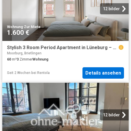
12 bilder
Wohnung
·
Zur Miete
1.600 €
Stylish 3 Room Period Apartment in Lüneburg – Quiet, High Quality & Ideal for Temporary Living from October
Moorburg, Brietlingen
60
m²
3
Zimmer
Wohnung
Details ansehen
Seit 2 Wochen
bei
Rentola
12 bilder