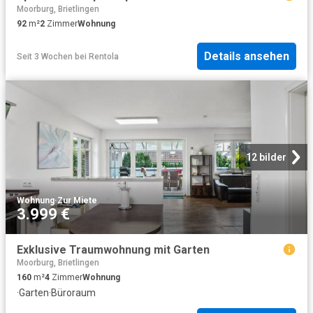
Moorburg, Brietlingen
92
m²
2
Zimmer
Wohnung
Details ansehen
Seit 3 Wochen
bei
Rentola
12 bilder
Wohnung
·
Zur Miete
3.999 €
Exklusive Traumwohnung mit Garten
Moorburg, Brietlingen
160
m²
4
Zimmer
Wohnung
·
Garten
·
Büroraum