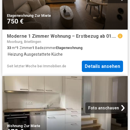
Etagenwohnung
·
Zur Miete
750 €
Moderne 1 Zimmer Wohnung – Erstbezug ab 01.09.2026 | All inclusive | Möbliert oder unmöbliert
Moorburg, Brietlingen
33
m²
1
Zimmer
1
Badezimmer
Etagenwohnung
·
Heizung
·
Ausgestattete Küche
Details ansehen
Seit letzter Woche
bei
Immobilien.de
Foto anschauen
Wohnung
·
Zur Miete