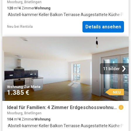
Moorburg, Brietlingen
120
m²
4
Zimmer
Wohnung
·
Abstell-kammer
·
Keller
·
Balkon
·
Terrasse
·
Ausgestattete Küche
·
Parkp
Details ansehen
Neu
bei
Rentola
11 bilder
Wohnung
·
Zur Miete
1.385 €
NEU
Ideal für Familien: 4 Zimmer Erdgeschosswohnung mit Terrasse und moderner Einbauküche
Moorburg, Brietlingen
104
m²
4
Zimmer
Wohnung
·
Abstell-kammer
·
Keller
·
Balkon
·
Terrasse
·
Ausgestattete Küche
·
Parkp