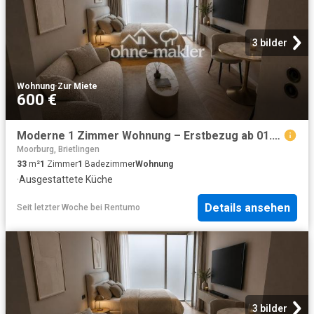
3 bilder
Wohnung
·
Zur Miete
600 €
Moderne 1 Zimmer Wohnung – Erstbezug ab 01.09.2026 | All inclusive | Möbliert oder unmöbliert
Moorburg, Brietlingen
33
m²
1
Zimmer
1
Badezimmer
Wohnung
·
Ausgestattete Küche
Details ansehen
Seit letzter Woche
bei
Rentumo
3 bilder