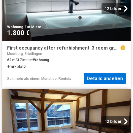
12 bilder
Wohnung
·
Zur Miete
1.800 €
First occupancy after refurbishment: 3 room ground floor apartment with fitted kitchen in 21403 Wendisch Evern
Moorburg, Brietlingen
62
m²
3
Zimmer
Wohnung
·
Parkplatz
Details ansehen
Seit mehr als einem Monat
bei
Rentola
12 bilder