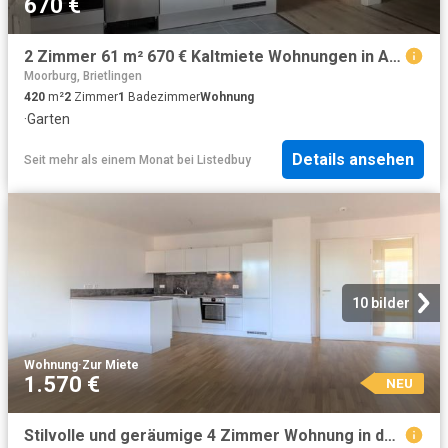
670 €
2 Zimmer 61 m² 670 € Kaltmiete Wohnungen in Adendorf
Moorburg, Brietlingen
420
m²
2
Zimmer
1
Badezimmer
Wohnung
·
Garten
Details ansehen
Seit mehr als einem Monat
bei
Listedbuy
10 bilder
Wohnung
·
Zur Miete
1.570 €
NEU
Stilvolle und geräumige 4 Zimmer Wohnung in der Nähe der Ilmenau