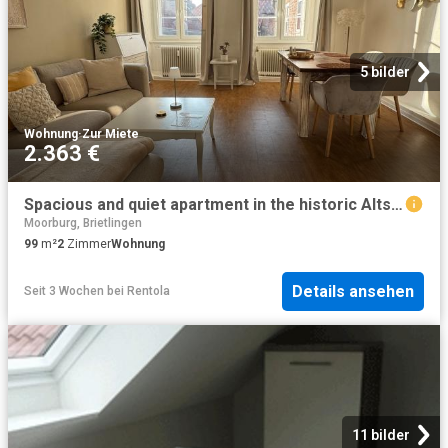
5 bilder
Wohnung
·
Zur Miete
2.363 €
Spacious and quiet apartment in the historic Altstadt of Lüneburg
Moorburg, Brietlingen
99
m²
2
Zimmer
Wohnung
Details ansehen
Seit 3 Wochen
bei
Rentola
11 bilder