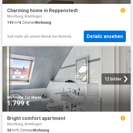
Charming home in Reppenstedt
Moorburg, Brietlingen
193
m²
4
Zimmer
Wohnung
Details ansehen
Seit mehr als einem Monat
bei
Rentola
12 bilder
Wohnung
·
Zur Miete
1.799 €
Bright comfort apartment
Moorburg, Brietlingen
50
m²
1
Zimmer
Wohnung