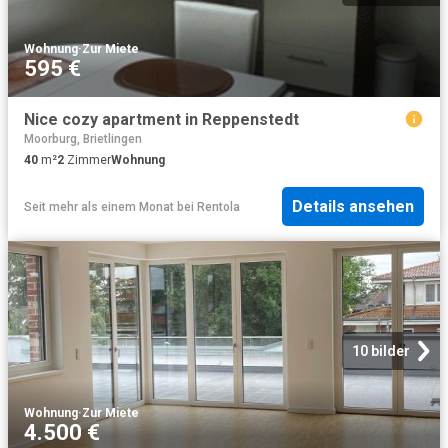
Wohnung
·
Zur Miete
595 €
Nice cozy apartment in Reppenstedt
Moorburg, Brietlingen
40
m²
2
Zimmer
Wohnung
Details ansehen
Seit mehr als einem Monat
bei
Rentola
10 bilder
Wohnung
·
Zur Miete
4.500 €