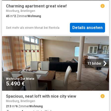
Charming apartment great view!
Moorburg, Brietlingen
45
m²
2
Zimmer
Wohnung
Details ansehen
Seit mehr als einem Monat
bei
Rentola
11 bilder
Wohnung
·
Zur Miete
5.490 €
Spacious, neat loft with nice city view
Moorburg, Brietlingen
213
m²
6
Zimmer
Wohnung