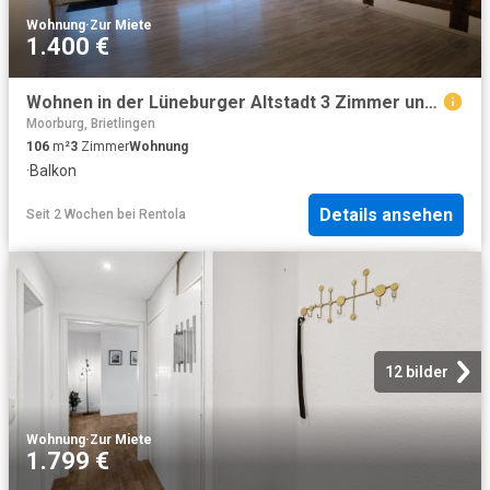
Wohnung
·
Zur Miete
1.400 €
Wohnen in der Lüneburger Altstadt 3 Zimmer und großer Balkon
Moorburg, Brietlingen
106
m²
3
Zimmer
Wohnung
·
Balkon
Details ansehen
Seit 2 Wochen
bei
Rentola
12 bilder
Wohnung
·
Zur Miete
1.799 €