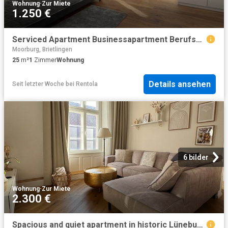
Wohnung
·
Zur Miete
1.250 €
Serviced Apartment Businessapartment Berufspendler: All In je 25qm + 55qm Co Livingbereich
Moorburg, Brietlingen
25
m²
1
Zimmer
Wohnung
Details ansehen
Seit letzter Woche
bei
Rentola
6 bilder
Wohnung
·
Zur Miete
2.300 €
Spacious and quiet apartment in historic Lüneburg Altstadt