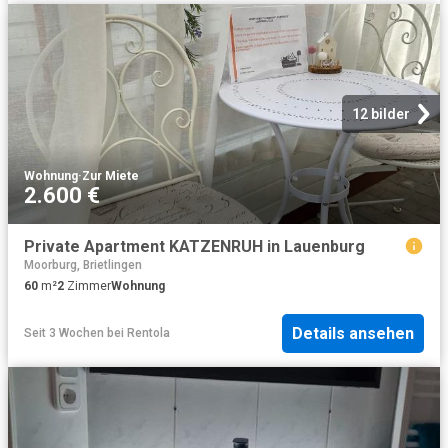
12 bilder
Wohnung
·
Zur Miete
2.600 €
Private Apartment KATZENRUH in Lauenburg
Moorburg, Brietlingen
60
m²
2
Zimmer
Wohnung
Details ansehen
Seit 3 Wochen
bei
Rentola