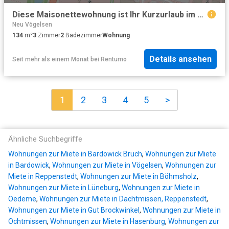
Diese Maisonettewohnung ist Ihr Kurzurlaub im Alltag – mit Daueraufenthalt
Neu Vögelsen
134
m²
3
Zimmer
2
Badezimmer
Wohnung
Details ansehen
Seit mehr als einem Monat
bei
Rentumo
1
2
3
4
5
>
Ähnliche Suchbegriffe
Wohnungen zur Miete in Bardowick Bruch
,
Wohnungen zur Miete
in Bardowick
,
Wohnungen zur Miete in Vögelsen
,
Wohnungen zur
Miete in Reppenstedt
,
Wohnungen zur Miete in Böhmsholz
,
Wohnungen zur Miete in Lüneburg
,
Wohnungen zur Miete in
Oedeme
,
Wohnungen zur Miete in Dachtmissen, Reppenstedt
,
Wohnungen zur Miete in Gut Brockwinkel
,
Wohnungen zur Miete in
Ochtmissen
,
Wohnungen zur Miete in Hasenburg
,
Wohnungen zur