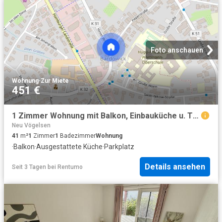
Foto anschauen
Wohnung
·
Zur Miete
451 €
1 Zimmer Wohnung mit Balkon, Einbauküche u. Tiefgaragenstellplatz
Neu Vögelsen
41
m²
1
Zimmer
1
Badezimmer
Wohnung
·
Balkon
·
Ausgestattete Küche
·
Parkplatz
Details ansehen
Seit 3 Tagen
bei
Rentumo