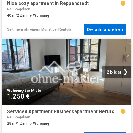
Nice cozy apartment in Reppenstedt
Neu Vögelsen
40
m²
2
Zimmer
Wohnung
Details ansehen
Seit mehr als einem Monat
bei
Rentola
12 bilder
Wohnung
·
Zur Miete
1.250 €
Serviced Apartment Businessapartment Berufspendler: All In je 25qm + 55qm Co Livingbereich
Neu Vögelsen
25
m²
1
Zimmer
Wohnung