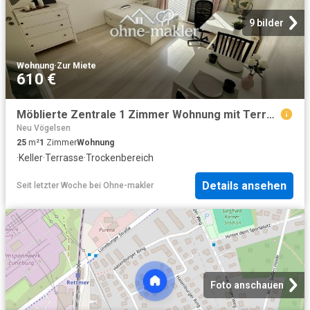
9 bilder
Wohnung
·
Zur Miete
610 €
Möblierte Zentrale 1 Zimmer Wohnung mit Terrasse in Lüneburg
Neu Vögelsen
25
m²
1
Zimmer
Wohnung
·
Keller
·
Terrasse
·
Trockenbereich
Details ansehen
Seit letzter Woche
bei
Ohne-makler
Foto anschauen