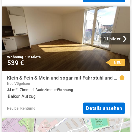
11 bilder
Wohnung
·
Zur Miete
539 €
NEU
Klein & Fein & Mein und sogar mit Fahrstuhl und Balkon
Neu Vögelsen
34
m²
1
Zimmer
1
Badezimmer
Wohnung
·
Balkon
·
Aufzug
Details ansehen
Neu
bei
Rentumo