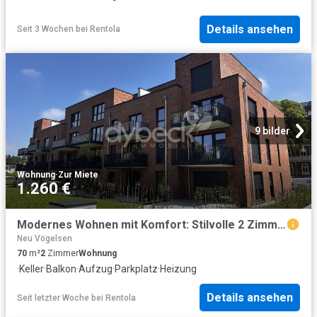
Details ansehen
Seit 3 Wochen
bei
Rentola
9 bilder
Wohnung
·
Zur Miete
1.260 €
Modernes Wohnen mit Komfort: Stilvolle 2 Zimmer Wohnung mit Balkon & Tiefgarage
Neu Vögelsen
70
m²
2
Zimmer
Wohnung
·
Keller
·
Balkon
·
Aufzug
·
Parkplatz
·
Heizung
Details ansehen
Seit letzter Woche
bei
Rentola