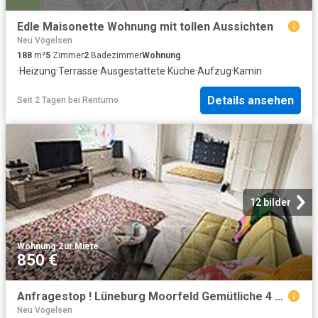
Edle Maisonette Wohnung mit tollen Aussichten
Neu Vögelsen
188
m²
5
Zimmer
2
Badezimmer
Wohnung
·
Heizung
·
Terrasse
·
Ausgestattete Küche
·
Aufzug
·
Kamin
Details ansehen
Seit 2 Tagen
bei
Rentumo
12 bilder
Wohnung
·
Zur Miete
850 €
Anfragestop ! Lüneburg Moorfeld Gemütliche 4 Zi. Wohnung in ruhiger Lage
Neu Vögelsen