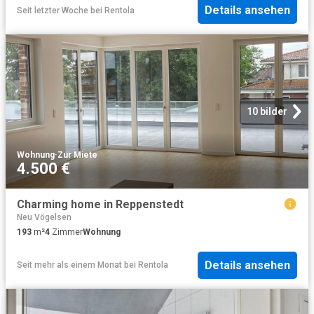
Details ansehen
Seit letzter Woche
bei
Rentola
10 bilder
Wohnung
·
Zur Miete
4.500 €
Charming home in Reppenstedt
Neu Vögelsen
193
m²
4
Zimmer
Wohnung
Details ansehen
Seit mehr als einem Monat
bei
Rentola