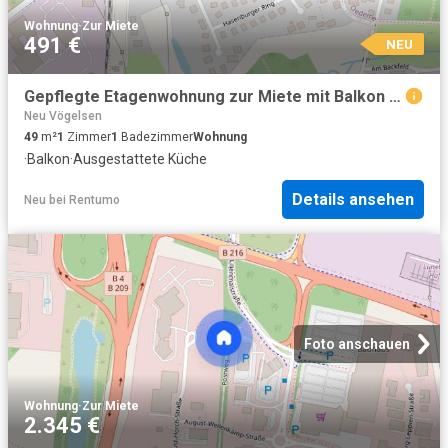
Wohnung
·
Zur Miete
491 €
NEU
Gepflegte Etagenwohnung zur Miete mit Balkon in Lüneburg Häcklingen Wentzel Dr
Neu Vögelsen
49
m²
1
Zimmer
1
Badezimmer
Wohnung
·
Balkon
·
Ausgestattete Küche
Details ansehen
Neu
bei
Rentumo
Foto anschauen
Wohnung
·
Zur Miete
2.345 €