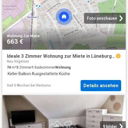
Foto anschauen
Wohnung
·
Zur Miete
663 €
Ideale 3 Zimmer Wohnung zur Miete in Lüneburg Wentzel Dr
Neu Vögelsen
74
m²
3
Zimmer
1
Badezimmer
Wohnung
·
Keller
·
Balkon
·
Ausgestattete Küche
Details ansehen
Seit 0 Wochen
bei
Rentumo
9 bilder