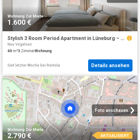
Wohnung
·
Zur Miete
1.600 €
Stylish 3 Room Period Apartment in Lüneburg – Quiet, High Quality & Ideal for Temporary Living from October
Neu Vögelsen
60
m²
3
Zimmer
Wohnung
Details ansehen
Seit letzter Woche
bei
Rentola
Foto anschauen
Wohnung
·
Zur Miete
2.790 €
AKTUALISIERT