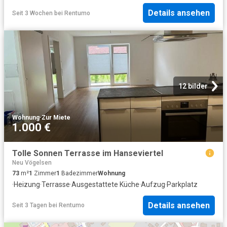
Details ansehen
Seit 3 Wochen
bei
Rentumo
12 bilder
Wohnung
·
Zur Miete
1.000 €
Tolle Sonnen Terrasse im Hanseviertel
Neu Vögelsen
73
m²
1
Zimmer
1
Badezimmer
Wohnung
·
Heizung
·
Terrasse
·
Ausgestattete Küche
·
Aufzug
·
Parkplatz
Details ansehen
Seit 3 Tagen
bei
Rentumo