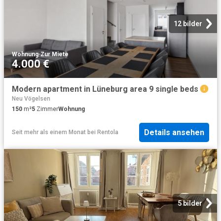
12 bilder
Wohnung
·
Zur Miete
4.000 €
Modern apartment in Lüneburg area 9 single beds
Neu Vögelsen
150
m²
5
Zimmer
Wohnung
Details ansehen
Seit mehr als einem Monat
bei
Rentola
5 bilder