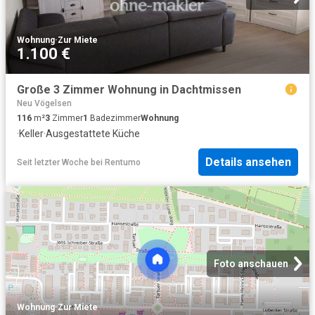
Wohnung
·
Zur Miete
1.100 €
Große 3 Zimmer Wohnung in Dachtmissen
Neu Vögelsen
116
m²
3
Zimmer
1
Badezimmer
Wohnung
·
Keller
·
Ausgestattete Küche
Details ansehen
Seit letzter Woche
bei
Rentumo
Foto anschauen
Wohnung
·
Zur Miete