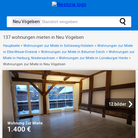
137 wohnungen mieten in Neu Vögelsen
Hauptseite
>
Wohnungen zur Miete in Schleswig-Holstein
>
Wohnungen zur Miete
in Elbe-Weser-Dreieck
>
Wohnungen zur Miete in Belumer Deich
>
Wohnungen zur
Miete in Harburg, Niedersachsen
>
Wohnungen zur Miete in Lüneburger Heide
>
Wohnungen zur Miete in Neu Vögelsen
12 bilder
Wohnung
·
Zur Miete
1.400 €