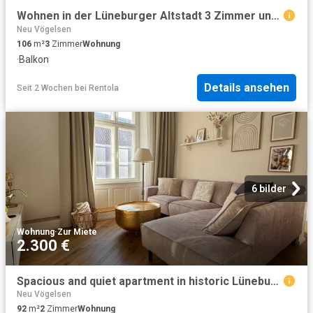
Wohnen in der Lüneburger Altstadt 3 Zimmer und großer Balkon
Neu Vögelsen
106
m²
3
Zimmer
Wohnung
·
Balkon
Details ansehen
Seit 2 Wochen
bei
Rentola
6 bilder
Wohnung
·
Zur Miete
2.300 €
Spacious and quiet apartment in historic Lüneburg Altstadt
Neu Vögelsen
92
m²
2
Zimmer
Wohnung