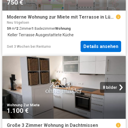
750 €
Moderne Wohnung zur Miete mit Terrasse in Lüneburg Wentzel Dr
Neu Vögelsen
59
m²
2
Zimmer
1
Badezimmer
Wohnung
·
Keller
·
Terrasse
·
Ausgestattete Küche
Details ansehen
Seit 3 Wochen
bei
Rentumo
8 bilder
Wohnung
·
Zur Miete
1.100 €
Große 3 Zimmer Wohnung in Dachtmissen