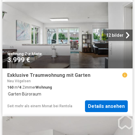
12 bilder
Wohnung
·
Zur Miete
3.999 €
Exklusive Traumwohnung mit Garten
Neu Vögelsen
160
m²
4
Zimmer
Wohnung
·
Garten
·
Büroraum
Details ansehen
Seit mehr als einem Monat
bei
Rentola