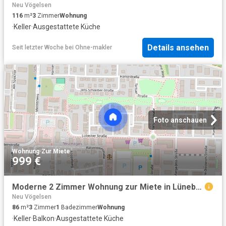
Neu Vögelsen
116
m²
3
Zimmer
Wohnung
·
Keller
·
Ausgestattete Küche
Details ansehen
Seit letzter Woche
bei
Ohne-makler
Foto anschauen
Wohnung
·
Zur Miete
999 €
Moderne 2 Zimmer Wohnung zur Miete in Lüneburg Wentzel Dr
Neu Vögelsen
86
m²
3
Zimmer
1
Badezimmer
Wohnung
·
Keller
·
Balkon
·
Ausgestattete Küche