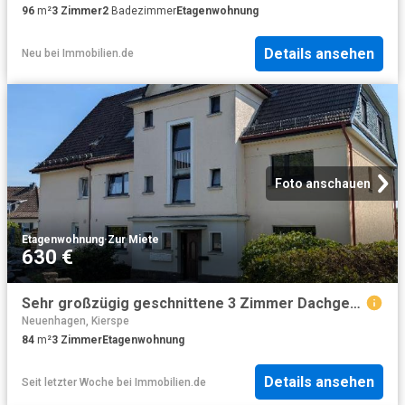
96
m²
3
Zimmer
2
Badezimmer
Etagenwohnung
Details ansehen
Neu
bei
Immobilien.de
Foto anschauen
Etagenwohnung
·
Zur Miete
630 €
Sehr großzügig geschnittene 3 Zimmer Dachgeschosswohnung in zentraler Lage in Gummersbach zu vermieten
Neuenhagen, Kierspe
84
m²
3
Zimmer
Etagenwohnung
Details ansehen
Seit letzter Woche
bei
Immobilien.de