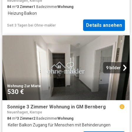
Neuenhagen, Kierspe
84
m²
3
Zimmer
1
Badezimmer
Wohnung
·
Heizung
·
Balkon
Details ansehen
Seit 3 Tagen
bei
Ohne-makler
9 bilder
Wohnung
·
Zur Miete
530 €
Sonnige 3 Zimmer Wohnung in GM Bernberg
Neuenhagen, Kierspe
84
m²
3
Zimmer
2
Badezimmer
Wohnung
·
Keller
·
Balkon
·
Zugang für Menschen mit Behinderungen