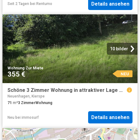
Details ansehen
Seit 2 Tagen
bei
Rentumo
10 bilder
Wohnung
·
Zur Miete
355 €
NEU
Schöne 3 Zimmer Wohnung in attraktiver Lage mit 1.000 Gutschein
Neuenhagen, Kierspe
71
m²
3
Zimmer
Wohnung
Details ansehen
Neu
bei
immosurf