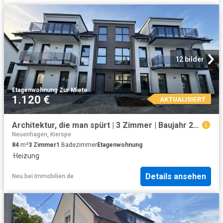
12 bilder
Etagenwohnung
·
Zur Miete
1.120 €
AKTUALISIERT
Architektur, die man spürt | 3 Zimmer | Baujahr 2024 | durchdachtes Konzept | ab sofort | exklusiv!
Neuenhagen, Kierspe
84
m²
3
Zimmer
1
Badezimmer
Etagenwohnung
·
Heizung
Details ansehen
Neu
bei
Immobilien.de