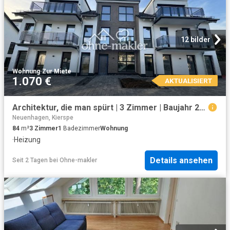
12 bilder
Wohnung
·
Zur Miete
1.070 €
AKTUALISIERT
Architektur, die man spürt | 3 Zimmer | Baujahr 2024 | durchdachtes Konzept | ab sofort | exklusiv!
Neuenhagen, Kierspe
84
m²
3
Zimmer
1
Badezimmer
Wohnung
·
Heizung
Details ansehen
Seit 2 Tagen
bei
Ohne-makler