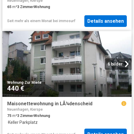
Neuenhagen, Kierspe
65
m²
3
Zimmer
Wohnung
Details ansehen
Seit mehr als einem Monat
bei
immosurf
6 bilder
Wohnung
·
Zur Miete
440 €
Maisonettewohnung in LÃ¼denscheid
Neuenhagen, Kierspe
75
m²
3
Zimmer
Wohnung
·
Keller
·
Parkplatz