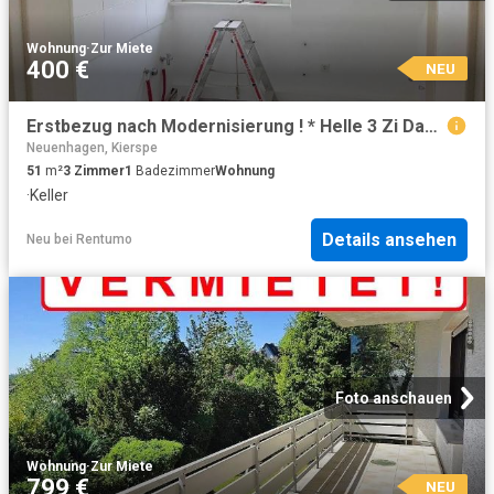
Wohnung
·
Zur Miete
400 €
NEU
Erstbezug nach Modernisierung ! * Helle 3 Zi Dachgeschoss Wohnung
Neuenhagen, Kierspe
51
m²
3
Zimmer
1
Badezimmer
Wohnung
·
Keller
Details ansehen
Neu
bei
Rentumo
Foto anschauen
Wohnung
·
Zur Miete
799 €
NEU