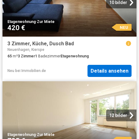
10 bilder
Etagenwohnung
·
Zur Miete
420 €
NEU
3 Zimmer, Küche, Dusch Bad
Neuenhagen, Kierspe
65
m²
3
Zimmer
1
Badezimmer
Etagenwohnung
Details ansehen
Neu
bei
Immobilien.de
12 bilder
Etagenwohnung
·
Zur Miete