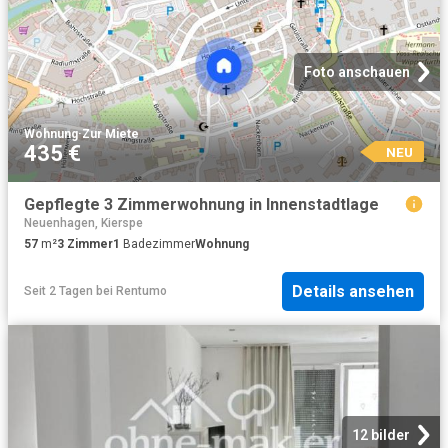
Foto anschauen
Wohnung
·
Zur Miete
435 €
NEU
Gepflegte 3 Zimmerwohnung in Innenstadtlage
Neuenhagen, Kierspe
57
m²
3
Zimmer
1
Badezimmer
Wohnung
Details ansehen
Seit 2 Tagen
bei
Rentumo
12 bilder