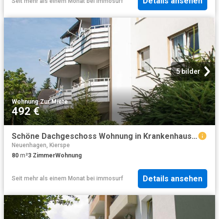
Details ansehen
Seit mehr als einem Monat
bei
immosurf
5 bilder
Wohnung
·
Zur Miete
492 €
Schöne Dachgeschoss Wohnung in Krankenhausnähe
Neuenhagen, Kierspe
80
m²
3
Zimmer
Wohnung
Details ansehen
Seit mehr als einem Monat
bei
immosurf