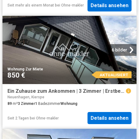
Details ansehen
Seit mehr als einem Monat
bei
Ohne-makler
6 bilder
Wohnung
·
Zur Miete
850 €
AKTUALISIERT
Ein Zuhause zum Ankommen | 3 Zimmer | Erstbezug nach Kernsanierung | ab 01.08.26 I exklusiv
Neuenhagen, Kierspe
89
m²
3
Zimmer
1
Badezimmer
Wohnung
Details ansehen
Seit 2 Tagen
bei
Ohne-makler