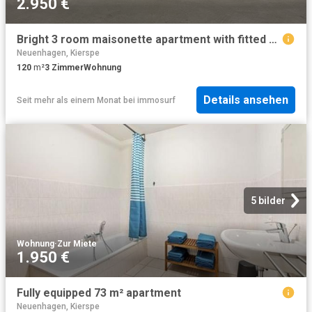
2.950 €
Bright 3 room maisonette apartment with fitted kitchen, loggia and parking space
Neuenhagen, Kierspe
120
m²
3
Zimmer
Wohnung
Details ansehen
Seit mehr als einem Monat
bei
immosurf
5 bilder
Wohnung
·
Zur Miete
1.950 €
Fully equipped 73 m² apartment
Neuenhagen, Kierspe