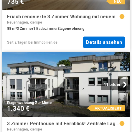
735 €
NEU
Frisch renovierte 3 Zimmer Wohnung mit neuem Laminatboden in ruhiger & zentraler Lage
Neuenhagen, Kierspe
88
m²
3
Zimmer
1
Badezimmer
Etagenwohnung
Details ansehen
Seit 2 Tagen
bei
Immobilien.de
11 bilder
Etagenwohnung
·
Zur Miete
1.340 €
AKTUALISIERT
3 Zimmer Penthouse mit Fernblick! Zentrale Lage Drabenderhöhe, Wiehl, nahe A4, schnell in Köln
Neuenhagen, Kierspe