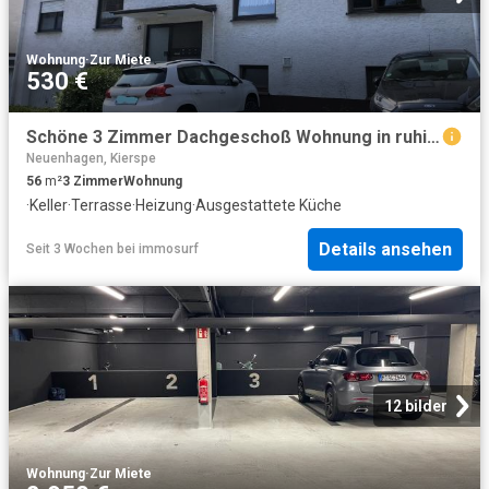
Wohnung
·
Zur Miete
530 €
Schöne 3 Zimmer Dachgeschoß Wohnung in ruhiger, grüner Lage
Neuenhagen, Kierspe
56
m²
3
Zimmer
Wohnung
·
Keller
·
Terrasse
·
Heizung
·
Ausgestattete Küche
Details ansehen
Seit 3 Wochen
bei
immosurf
12 bilder
Wohnung
·
Zur Miete