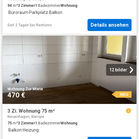
94
m²
3
Zimmer
1
Badezimmer
Wohnung
·
Büroraum
·
Parkplatz
·
Balkon
Details ansehen
Seit 2 Tagen
bei
Rentumo
12 bilder
Wohnung
·
Zur Miete
470 €
NEU
3 Zi. Wohnung 75 m²
Neuenhagen, Kierspe
75
m²
3
Zimmer
1
Badezimmer
Wohnung
·
Balkon
·
Heizung