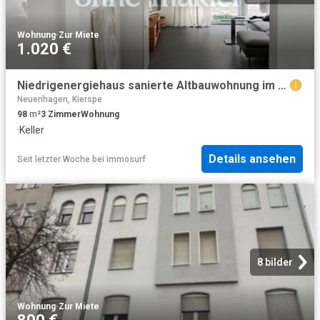
Wohnung
·
Zur Miete
1.020 €
Niedrigenergiehaus sanierte Altbauwohnung im Zentrum von Lüdenscheid
Neuenhagen, Kierspe
98
m²
3
Zimmer
Wohnung
·
Keller
Details ansehen
Seit letzter Woche
bei
immosurf
8 bilder
Wohnung
·
Zur Miete