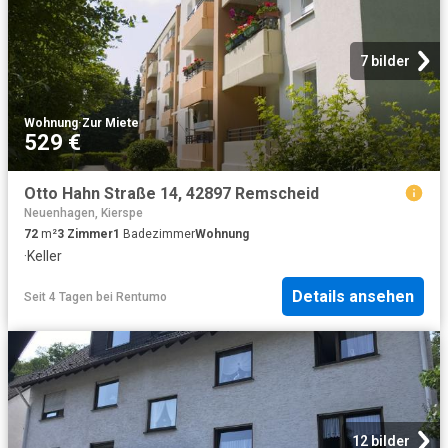
7 bilder
Wohnung
·
Zur Miete
529 €
Otto Hahn Straße 14, 42897 Remscheid
Neuenhagen, Kierspe
72
m²
3
Zimmer
1
Badezimmer
Wohnung
·
Keller
Details ansehen
Seit 4 Tagen
bei
Rentumo
12 bilder