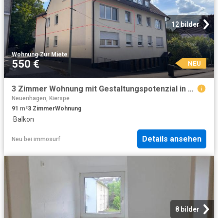
12 bilder
Wohnung
·
Zur Miete
550 €
NEU
3 Zimmer Wohnung mit Gestaltungspotenzial in zentrumsnaher Lage von Gummersbach!
Neuenhagen, Kierspe
91
m²
3
Zimmer
Wohnung
·
Balkon
Details ansehen
Neu
bei
immosurf
8 bilder