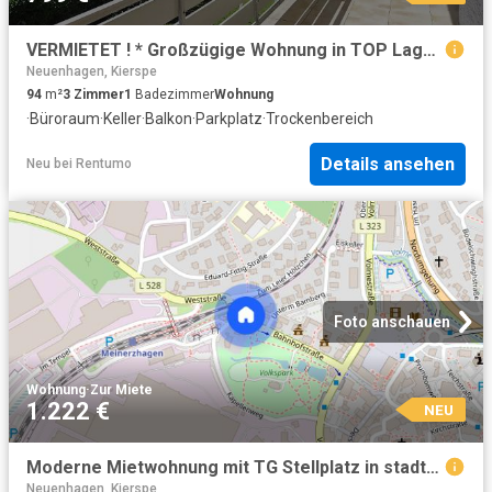
VERMIETET ! * Großzügige Wohnung in TOP Lage mit Balkon und Garage
Neuenhagen, Kierspe
94
m²
3
Zimmer
1
Badezimmer
Wohnung
·
Büroraum
·
Keller
·
Balkon
·
Parkplatz
·
Trockenbereich
Details ansehen
Neu
bei
Rentumo
Foto anschauen
Wohnung
·
Zur Miete
1.222 €
NEU
Moderne Mietwohnung mit TG Stellplatz in stadtzentraler Lage von Meinerzhagen
Neuenhagen, Kierspe