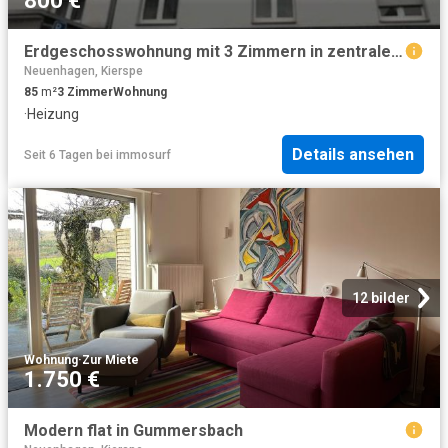
800 €
Erdgeschosswohnung mit 3 Zimmern in zentraler Lage von LÃ¼denscheid
Neuenhagen, Kierspe
85
m²
3
Zimmer
Wohnung
·
Heizung
Details ansehen
Seit 6 Tagen
bei
immosurf
12 bilder
Wohnung
·
Zur Miete
1.750 €
Modern flat in Gummersbach