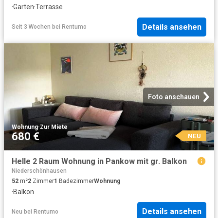
·
Garten
·
Terrasse
Details ansehen
Seit 3 Wochen
bei
Rentumo
Foto anschauen
Wohnung
·
Zur Miete
680 €
NEU
Helle 2 Raum Wohnung in Pankow mit gr. Balkon
Niederschönhausen
52
m²
2
Zimmer
1
Badezimmer
Wohnung
·
Balkon
Details ansehen
Neu
bei
Rentumo