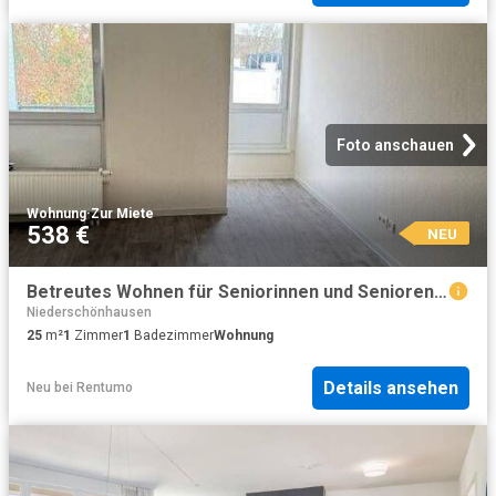
Foto anschauen
Wohnung
·
Zur Miete
538 €
NEU
Betreutes Wohnen für Seniorinnen und Senioren Selbstständig wohnen mit individueller Unterstützung in Berlin Pankow
Niederschönhausen
25
m²
1
Zimmer
1
Badezimmer
Wohnung
Details ansehen
Neu
bei
Rentumo