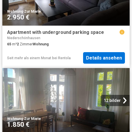
Wohnung
·
Zur Miete
2.950 €
Apartment with underground parking space
Niederschönhausen
65
m²
2
Zimmer
Wohnung
Details ansehen
Seit mehr als einem Monat
bei
Rentola
12 bilder
Wohnung
·
Zur Miete
1.850 €