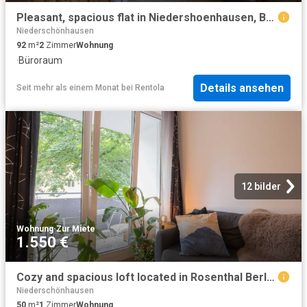
Pleasant, spacious flat in Niedershoenhausen, Berlin
Niederschönhausen
92
m²
2
Zimmer
Wohnung
·
Büroraum
Details ansehen
Seit mehr als einem Monat
bei
Rentola
12 bilder
Wohnung
·
Zur Miete
1.550 €
Cozy and spacious loft located in Rosenthal Berlin, Berlin Amsterdam Apartments for Rent
Niederschönhausen
50
m²
1
Zimmer
Wohnung