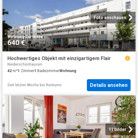
Foto anschauen
Wohnung
·
Zur Miete
640 €
Hochwertiges Objekt mit einzigartigem Flair
Niederschönhausen
42
m²
1
Zimmer
1
Badezimmer
Wohnung
Details ansehen
Seit letzter Woche
bei
Rentumo
11 bilder