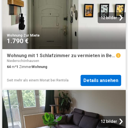
12 bilder
Wohnung
·
Zur Miete
1.790 €
Wohnung mit 1 Schlafzimmer zu vermieten in Berlin
Niederschönhausen
64
m²
1
Zimmer
Wohnung
Details ansehen
Seit mehr als einem Monat
bei
Rentola
12 bilder