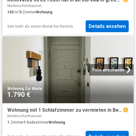
Niederschönhausen
102
m²
3
Zimmer
Wohnung
Details ansehen
Seit mehr als einem Monat
bei
Rentola
Foto anschauen
Wohnung
·
Zur Miete
1.790 €
Wohnung mit 1 Schlafzimmer zu vermieten in Berlin
Niederschönhausen
1
Zimmer
1
Badezimmer
Wohnung