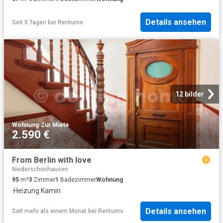
Details ansehen
Seit 5 Tagen
bei
Rentumo
12 bilder
Wohnung
·
Zur Miete
2.590 €
From Berlin with love
Niederschönhausen
95
m²
3
Zimmer
1
Badezimmer
Wohnung
·
Heizung
·
Kamin
Details ansehen
Seit mehr als einem Monat
bei
Rentumo