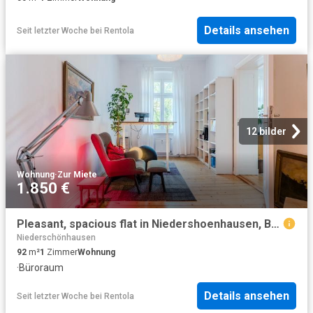
Details ansehen
Seit letzter Woche
bei
Rentola
12 bilder
Wohnung
·
Zur Miete
1.850 €
Pleasant, spacious flat in Niedershoenhausen, Berlin, Berlin Amsterdam Apartments for Rent
Niederschönhausen
92
m²
1
Zimmer
Wohnung
·
Büroraum
Details ansehen
Seit letzter Woche
bei
Rentola