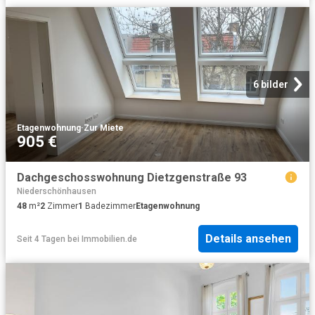
6 bilder
Etagenwohnung
·
Zur Miete
905 €
Dachgeschosswohnung Dietzgenstraße 93
Niederschönhausen
48
m²
2
Zimmer
1
Badezimmer
Etagenwohnung
Details ansehen
Seit 4 Tagen
bei
Immobilien.de