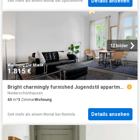
Details ansehen
Seit mehr als einem Monat
bei
SpotAHome
12 bilder
Wohnung
·
Zur Miete
1.815 €
Bright charmingly furnished Jugendstil appartment with balcony
Niederschönhausen
65
m²
3
Zimmer
Wohnung
Details ansehen
Seit mehr als einem Monat
bei
Rentola