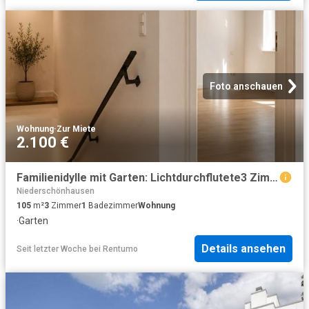
Foto anschauen
Wohnung
·
Zur Miete
2.100 €
Familienidylle mit Garten: Lichtdurchflutete3 Zimmer Maisonette in begehrter Lage von Berlin Niederschönhausen
Niederschönhausen
105
m²
3
Zimmer
1
Badezimmer
Wohnung
·
Garten
Details ansehen
Seit letzter Woche
bei
Rentumo