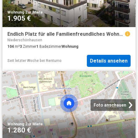
Wohnung
·
Zur Miete
1.905 €
Endlich Platz für alle Familienfreundliches Wohnen
Niederschönhausen
104
m²
3
Zimmer
1
Badezimmer
Wohnung
Details ansehen
Seit letzter Woche
bei
Rentumo
Foto anschauen
Wohnung
·
Zur Miete
1.280 €