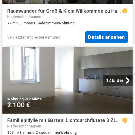
Raumwunder für Groß & Klein Willkommen zu Hause
Niederschönhausen
79
m²
3
Zimmer
1
Badezimmer
Wohnung
Details ansehen
Seit letzter Woche
bei
Rentumo
12 bilder
Wohnung
·
Zur Miete
2.100 €
Familienidylle mit Garten: Lichtdurchflutete 3 Zimmer Maisonette in begehrter Lage von Berlin Niederschönhausen
Niederschönhausen
105
m²
3
Zimmer
2
Badezimmer
Wohnung