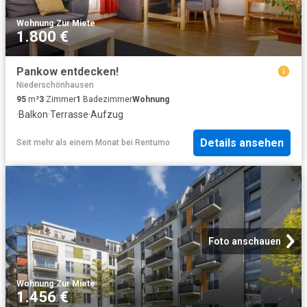
Wohnung
·
Zur Miete
1.800 €
Pankow entdecken!
Niederschönhausen
95
m²
3
Zimmer
1
Badezimmer
Wohnung
·
Balkon
·
Terrasse
·
Aufzug
Details ansehen
Seit mehr als einem Monat
bei
Rentumo
Foto anschauen
Wohnung
·
Zur Miete
1.456 €