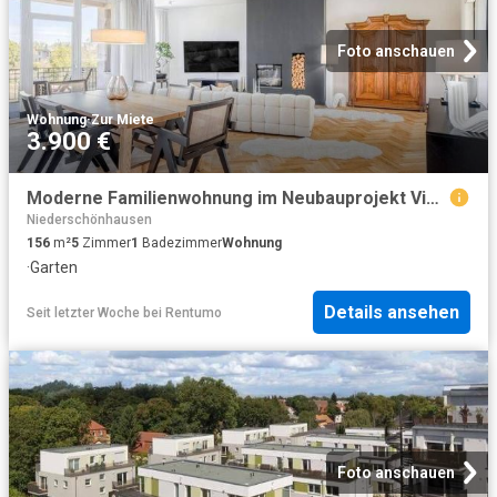
Foto anschauen
Wohnung
·
Zur Miete
3.900 €
Moderne Familienwohnung im Neubauprojekt Victoria Gärten
Niederschönhausen
156
m²
5
Zimmer
1
Badezimmer
Wohnung
·
Garten
Details ansehen
Seit letzter Woche
bei
Rentumo
Foto anschauen