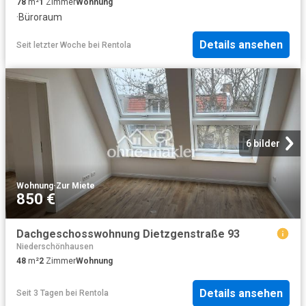
78
m²
1
Zimmer
Wohnung
·
Büroraum
Details ansehen
Seit letzter Woche
bei
Rentola
6 bilder
Wohnung
·
Zur Miete
850 €
Dachgeschosswohnung Dietzgenstraße 93
Niederschönhausen
48
m²
2
Zimmer
Wohnung
Details ansehen
Seit 3 Tagen
bei
Rentola