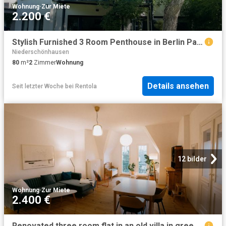
Wohnung
·
Zur Miete
2.200 €
Stylish Furnished 3 Room Penthouse in Berlin Pankow, Berlin Amsterdam Apartments for Rent
Niederschönhausen
80
m²
2
Zimmer
Wohnung
Details ansehen
Seit letzter Woche
bei
Rentola
12 bilder
Wohnung
·
Zur Miete
2.400 €
Renovated three room flat in an old villa in green part of Berlin