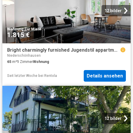
12 bilder
Wohnung
·
Zur Miete
1.815 €
Bright charmingly furnished Jugendstil appartment with balcony, Berlin Amsterdam Apartments for Rent
Niederschönhausen
65
m²
1
Zimmer
Wohnung
Details ansehen
Seit letzter Woche
bei
Rentola
12 bilder