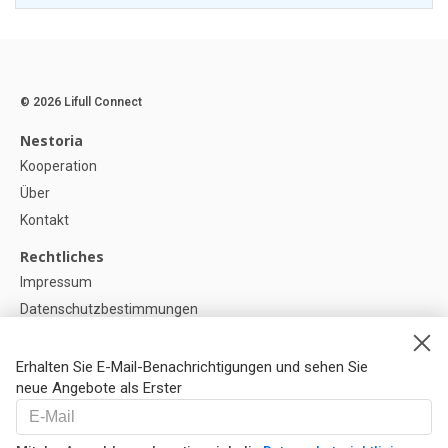
© 2026 Lifull Connect
Nestoria
Kooperation
Über
Kontakt
Rechtliches
Impressum
Datenschutzbestimmungen
Politik zur Verwendung von Cookies
Cookie-Einstellunge
Erhalten Sie E-Mail-Benachrichtigungen und sehen Sie
neue Angebote als Erster
Hilfe
FAQ