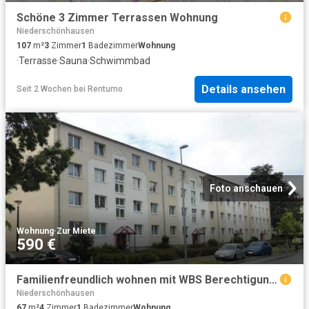
Schöne 3 Zimmer Terrassen Wohnung
Niederschönhausen
107
m²
3
Zimmer
1
Badezimmer
Wohnung
·
Terrasse
·
Sauna
·
Schwimmbad
Details ansehen
Seit 2 Wochen
bei
Rentumo
Foto anschauen
Wohnung
·
Zur Miete
590 €
Familienfreundlich wohnen mit WBS Berechtigung 160 220
Niederschönhausen
67
m²
4
Zimmer
1
Badezimmer
Wohnung