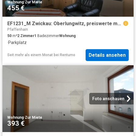
Wohnung
·
Zur Miete
455 €
EF1231_M Zwickau: Oberlungwitz, preiswerte möblierte Wohnung mit PKW Stellplatz, Dusche, Waschmaschine
Pfaffenhain
50
m²
2
Zimmer
1
Badezimmer
Wohnung
·
Parkplatz
Details ansehen
Seit mehr als einem Monat
bei
Rentumo
Foto anschauen
Wohnung
·
Zur Miete
393 €