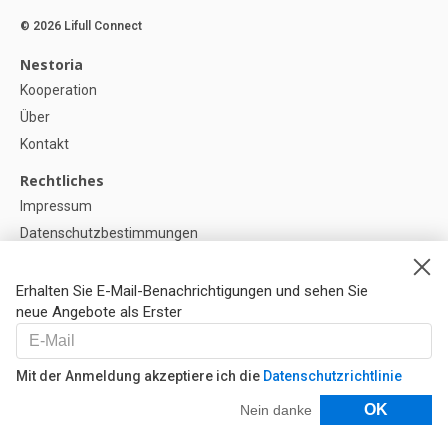
© 2026 Lifull Connect
Nestoria
Kooperation
Über
Kontakt
Rechtliches
Impressum
Datenschutzbestimmungen
Politik zur Verwendung von Cookies
Cookie-Einstellunge
Erhalten Sie E-Mail-Benachrichtigungen und sehen Sie
neue Angebote als Erster
Hilfe
FAQ
Mit der Anmeldung akzeptiere ich die
Datenschutzrichtlinie
Unsere Partner
Filter
OK
Nein danke