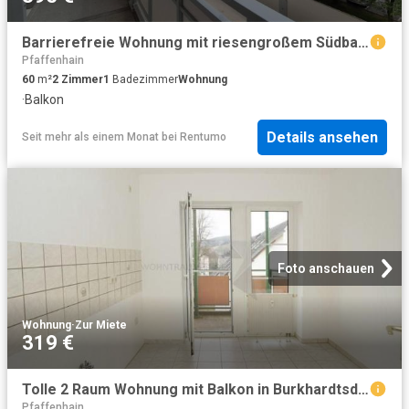
Barrierefreie Wohnung mit riesengroßem Südbalkon!
Pfaffenhain
60
m²
2
Zimmer
1
Badezimmer
Wohnung
·
Balkon
Details ansehen
Seit mehr als einem Monat
bei
Rentumo
Foto anschauen
Wohnung
·
Zur Miete
319 €
Tolle 2 Raum Wohnung mit Balkon in Burkhardtsdorf
Pfaffenhain