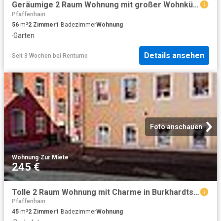
Geräumige 2 Raum Wohnung mit großer Wohnküche, Gartennutzung und PKW Stellplatz
Pfaffenhain
56
m²
2
Zimmer
1
Badezimmer
Wohnung
·
Garten
Details ansehen
Seit 3 Wochen
bei
Rentumo
Foto anschauen
Wohnung
·
Zur Miete
245 €
Tolle 2 Raum Wohnung mit Charme in Burkhardtsdorf und Stellplatz
Pfaffenhain
45
m²
2
Zimmer
1
Badezimmer
Wohnung