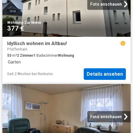
Foto anschauen
Wohnung
·
Zur Miete
377 €
Idyllisch wohnen im Altbau!
Pfaffenhain
53
m²
2
Zimmer
1
Badezimmer
Wohnung
·
Garten
Details ansehen
Seit 2 Wochen
bei
Rentumo
Foto anschauen