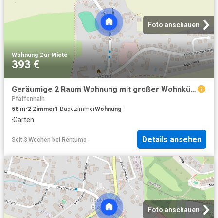
Foto anschauen
Wohnung
·
Zur Miete
393 €
Geräumige 2 Raum Wohnung mit großer Wohnküche, Gartennutzung und PKW Stellplatz
Pfaffenhain
56
m²
2
Zimmer
1
Badezimmer
Wohnung
·
Garten
Details ansehen
Seit 3 Wochen
bei
Rentumo
Foto anschauen