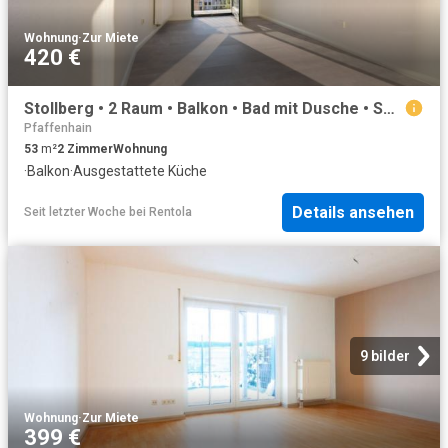
Wohnung
·
Zur Miete
420 €
Stollberg • 2 Raum • Balkon • Bad mit Dusche • Sonnig • Einbauküche • jetzt anschauen! ID: 3486
Pfaffenhain
53
m²
2
Zimmer
Wohnung
·
Balkon
·
Ausgestattete Küche
Details ansehen
Seit letzter Woche
bei
Rentola
9 bilder
Wohnung
·
Zur Miete
399 €