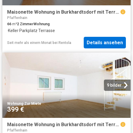
Maisonette Wohnung in Burkhardtsdorf mit Terrasse und Stellplatz!
Pfaffenhain
66
m²
2
Zimmer
Wohnung
·
Keller
·
Parkplatz
·
Terrasse
Details ansehen
Seit mehr als einem Monat
bei
Rentola
9 bilder
Wohnung
·
Zur Miete
399 €
Maisonette Wohnung in Burkhardtsdorf mit Terrasse und Stellplatz!
Pfaffenhain