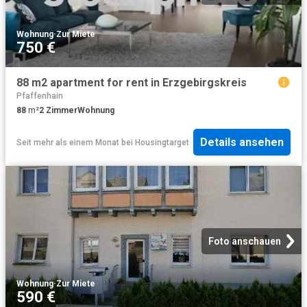
Wohnung
·
Zur Miete
750 €
88 m2 apartment for rent in Erzgebirgskreis
Pfaffenhain
88
m²
2
Zimmer
Wohnung
Details ansehen
Seit mehr als einem Monat
bei
Housingtarget
Foto anschauen
Wohnung
·
Zur Miete
590 €