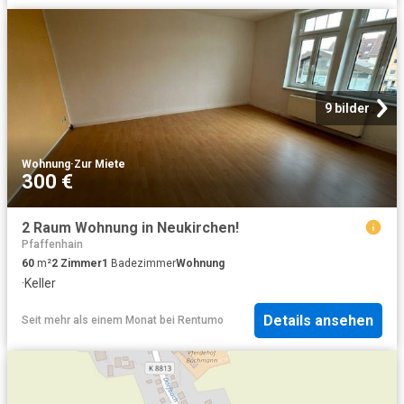
9 bilder
Wohnung
·
Zur Miete
300 €
2 Raum Wohnung in Neukirchen!
Pfaffenhain
60
m²
2
Zimmer
1
Badezimmer
Wohnung
·
Keller
Details ansehen
Seit mehr als einem Monat
bei
Rentumo