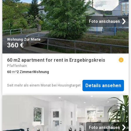
Foto anschauen
Wohnung
·
Zur Miete
360 €
60 m2 apartment for rent in Erzgebirgskreis
Pfaffenhain
60
m²
2
Zimmer
Wohnung
Details ansehen
Seit mehr als einem Monat
bei
Housingtarget
Foto anschauen