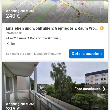
Wohnung
·
Zur Miete
240 €
Einziehen und wohlfühlen: Gepflegte 2 Raum Wohnung in Neukirchen
Pfaffenhain
41
m²
2
Zimmer
1
Badezimmer
Wohnung
·
Keller
Details ansehen
Seit mehr als einem Monat
bei
Rentumo
Foto anschauen
Wohnung
·
Zur Miete
395 €