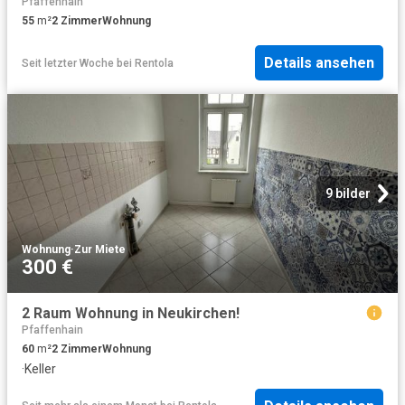
Pfaffenhain
55
m²
2
Zimmer
Wohnung
Details ansehen
Seit letzter Woche
bei
Rentola
9 bilder
Wohnung
·
Zur Miete
300 €
2 Raum Wohnung in Neukirchen!
Pfaffenhain
60
m²
2
Zimmer
Wohnung
·
Keller