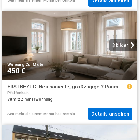
Details ansehen
Seit mehr als einem Monat
bei
Rentola
3 bilder
Wohnung
·
Zur Miete
450 €
ERSTBEZUG! Neu sanierte, großzügige 2 Raum Wohnung in Niederwürschnitz
Pfaffenhain
78
m²
2
Zimmer
Wohnung
Details ansehen
Seit mehr als einem Monat
bei
Rentola