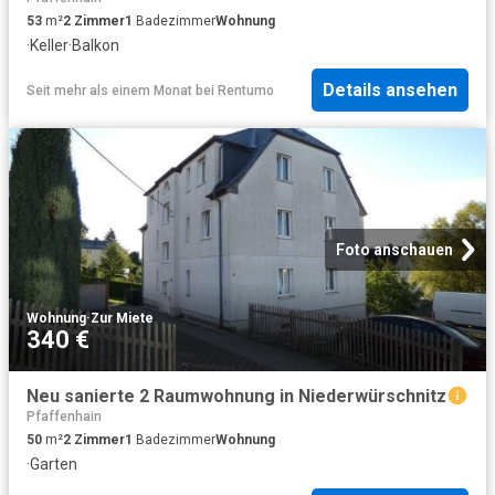
53
m²
2
Zimmer
1
Badezimmer
Wohnung
·
Keller
·
Balkon
Details ansehen
Seit mehr als einem Monat
bei
Rentumo
Foto anschauen
Wohnung
·
Zur Miete
340 €
Neu sanierte 2 Raumwohnung in Niederwürschnitz
Pfaffenhain
50
m²
2
Zimmer
1
Badezimmer
Wohnung
·
Garten