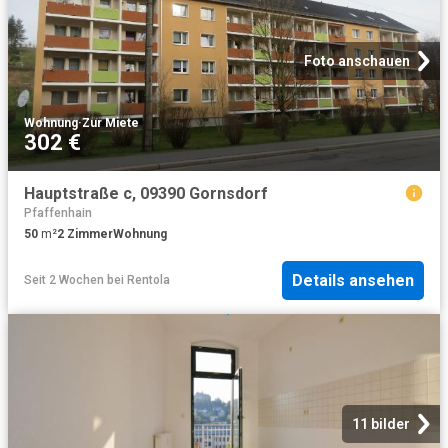
Foto anschauen
Wohnung
·
Zur Miete
302 €
Hauptstraße c, 09390 Gornsdorf
Pfaffenhain
50
m²
2
Zimmer
Wohnung
Details ansehen
Seit 2 Wochen
bei
Rentola
11 bilder