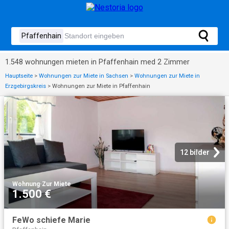
1.548 wohnungen mieten in Pfaffenhain med 2 Zimmer
Hauptseite
>
Wohnungen zur Miete in Sachsen
>
Wohnungen zur Miete in
Erzgebirgskreis
>
Wohnungen zur Miete in Pfaffenhain
12 bilder
Wohnung
·
Zur Miete
1.500 €
FeWo schiefe Marie