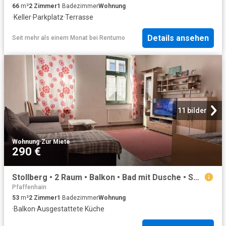
66
m²
2
Zimmer
1
Badezimmer
Wohnung
·
Keller
·
Parkplatz
·
Terrasse
Details ansehen
Seit mehr als einem Monat
bei
Rentumo
11 bilder
Wohnung
·
Zur Miete
290 €
Stollberg • 2 Raum • Balkon • Bad mit Dusche • Sonnig • Einbauküche • jetzt anschauen!
Pfaffenhain
53
m²
2
Zimmer
1
Badezimmer
Wohnung
·
Balkon
·
Ausgestattete Küche