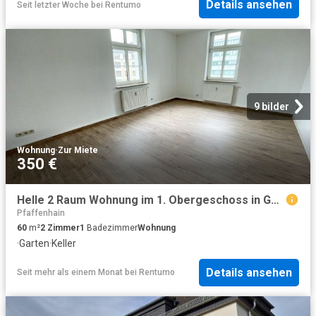
Details ansehen
Seit letzter Woche
bei
Rentumo
9 bilder
Wohnung
·
Zur Miete
350 €
Helle 2 Raum Wohnung im 1. Obergeschoss in Gornsdorf!
Pfaffenhain
60
m²
2
Zimmer
1
Badezimmer
Wohnung
·
Garten
·
Keller
Details ansehen
Seit mehr als einem Monat
bei
Rentumo