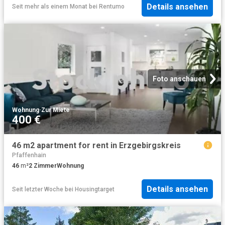
Details ansehen
Seit mehr als einem Monat
bei
Rentumo
Foto anschauen
Wohnung
·
Zur Miete
400 €
46 m2 apartment for rent in Erzgebirgskreis
Pfaffenhain
46
m²
2
Zimmer
Wohnung
Details ansehen
Seit letzter Woche
bei
Housingtarget