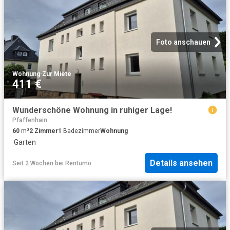
Foto anschauen
Wohnung
·
Zur Miete
411 €
Wunderschöne Wohnung in ruhiger Lage!
Pfaffenhain
60
m²
2
Zimmer
1
Badezimmer
Wohnung
·
Garten
Details ansehen
Seit 2 Wochen
bei
Rentumo