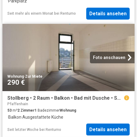
·
Parkplatz
Details ansehen
Seit mehr als einem Monat
bei
Rentumo
Foto anschauen
Wohnung
·
Zur Miete
290 €
Stollberg • 2 Raum • Balkon • Bad mit Dusche • Sonnig • Einbauküche • jetzt anschauen!
Pfaffenhain
53
m²
2
Zimmer
1
Badezimmer
Wohnung
·
Balkon
·
Ausgestattete Küche
Details ansehen
Seit letzter Woche
bei
Rentumo