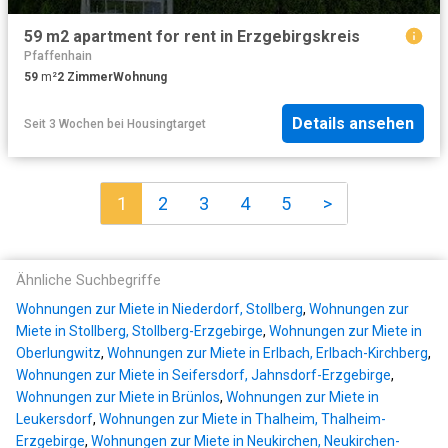
59 m2 apartment for rent in Erzgebirgskreis
Pfaffenhain
59
m²
2
Zimmer
Wohnung
Details ansehen
Seit 3 Wochen
bei
Housingtarget
1
2
3
4
5
>
Ähnliche Suchbegriffe
Wohnungen zur Miete in Niederdorf, Stollberg
,
Wohnungen zur
Miete in Stollberg, Stollberg-Erzgebirge
,
Wohnungen zur Miete in
Oberlungwitz
,
Wohnungen zur Miete in Erlbach, Erlbach-Kirchberg
,
Wohnungen zur Miete in Seifersdorf, Jahnsdorf-Erzgebirge
,
Wohnungen zur Miete in Brünlos
,
Wohnungen zur Miete in
Leukersdorf
,
Wohnungen zur Miete in Thalheim, Thalheim-
Erzgebirge
,
Wohnungen zur Miete in Neukirchen, Neukirchen-