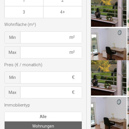
1
2
3
4+
Wohnfläche (m²)
Min
Max
Preis (€ / monatlich)
Min
Max
Immobilientyp
Alle
Wohnungen