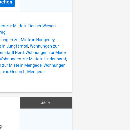
fzimmer
nsehen
rden
den
Sie
n uns a
n zur Miete in Deuser Wiesen
,
weg
ungen zur Miete in Hangeney
,
 in Jungferntal
,
Wohnungen zur
nenstadt Nord
,
Wohnungen zur Miete
Wohnungen zur Miete in Lindenhorst
,
zur Miete in Mengede
,
Wohnungen
te in Oestrich, Mengede
,
450 €
g
·