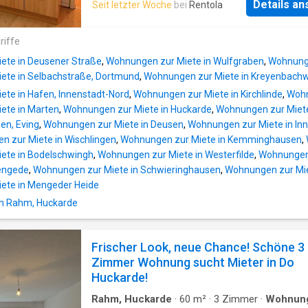
Sowohl der Wohnbereich als auch das Schla
Details a
Seit letzter Woche
bei
Rentola
komplett ausgestattete Einbauküche gehört
bieten ausreichend Platz für eine individuelle
ebenfalls zur Wohnung und kann genutzt we
Möblierung.Überzeugen Sie sich selbst von 
riffe
Vorzügen dieser Immobilie und vereinbaren 
einen Besichtigungstermin mit uns. Wir freue
ete in Deusener Straße
,
Wohnungen zur Miete in Wulfgraben
,
Wohnunge
ete in Selbachstraße, Dortmund
,
Wohnungen zur Miete in Kreyenbach
te in Hafen, Innenstadt-Nord
,
Wohnungen zur Miete in Kirchlinde
,
Wohn
ete in Marten
,
Wohnungen zur Miete in Huckarde
,
Wohnungen zur Miete
sen, Eving
,
Wohnungen zur Miete in Deusen
,
Wohnungen zur Miete in In
 zur Miete in Wischlingen
,
Wohnungen zur Miete in Kemminghausen
,
ete in Bodelschwingh
,
Wohnungen zur Miete in Westerfilde
,
Wohnungen 
Mengede
,
Wohnungen zur Miete in Schwieringhausen
,
Wohnungen zur Mie
ete in Mengeder Heide
in Rahm, Huckarde
Frischer Look, neue Chance! Schöne 3
Zimmer Wohnung sucht Mieter in Do
Huckarde!
Rahm, Huckarde
·
60
m²
·
3
Zimmer
·
Wohnun