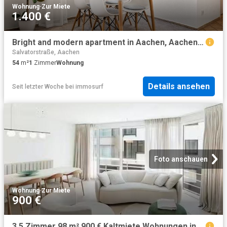
Wohnung
·
Zur Miete
1.400 €
Bright and modern apartment in Aachen, Aachen Amsterdam Apartments for Rent
Salvatorstraße, Aachen
54
m²
1
Zimmer
Wohnung
Details ansehen
Seit letzter Woche
bei
immosurf
Foto anschauen
Wohnung
·
Zur Miete
900 €
3,5 Zimmer 98 m² 900 € Kaltmiete Wohnungen in Aachen