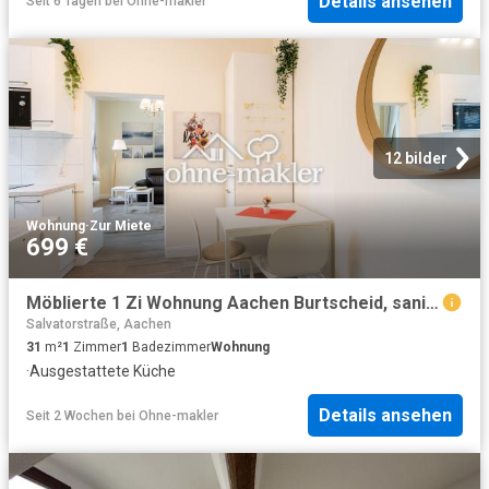
Details ansehen
Seit 6 Tagen
bei
Ohne-makler
12 bilder
Wohnung
·
Zur Miete
699 €
Möblierte 1 Zi Wohnung Aachen Burtscheid, saniert | Furnished Apartment
Salvatorstraße, Aachen
31
m²
1
Zimmer
1
Badezimmer
Wohnung
·
Ausgestattete Küche
Details ansehen
Seit 2 Wochen
bei
Ohne-makler