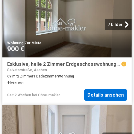
7 bilder
Wohnung
·
Zur Miete
900 €
Exklusive, helle 2 Zimmer Erdgeschosswohnung im Herzen des Jakobviertel ideal für Singles
Salvatorstraße, Aachen
69
m²
2
Zimmer
1
Badezimmer
Wohnung
·
Heizung
Details ansehen
Seit 2 Wochen
bei
Ohne-makler