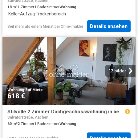
Salvatorstraße, Aachen
18
m²
1
Zimmer
1
Badezimmer
Wohnung
·
Keller
·
Aufzug
·
Trockenbereich
Details ansehen
Seit mehr als einem Monat
bei
Ohne-makler
12 bilder
Wohnung
·
Zur Miete
618 €
Stilvolle 2 Zimmer Dachgeschosswohnung in begehrter Lage von Aachen
Salvatorstraße, Aachen
60
m²
2
Zimmer
1
Badezimmer
Wohnung