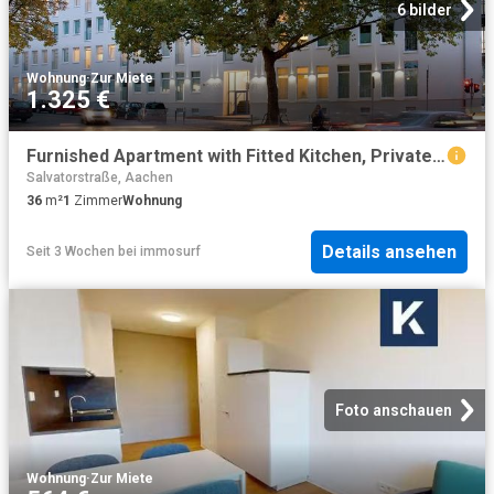
6 bilder
Wohnung
·
Zur Miete
1.325 €
Furnished Apartment with Fitted Kitchen, Private Bathroom in Prime Location Frankenberger Quarter Aachen, Aachen Amsterdam Apartments for Rent
Salvatorstraße, Aachen
36
m²
1
Zimmer
Wohnung
Details ansehen
Seit 3 Wochen
bei
immosurf
Foto anschauen
Wohnung
·
Zur Miete