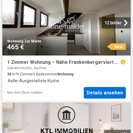
12 bilder
Wohnung
·
Zur Miete
465 €
NEU
1 Zimmer Wohnung – Nähe Frankenbergerviertel RENOVIERT
Salvatorstraße, Aachen
24
m²
1
Zimmer
1
Badezimmer
Wohnung
·
Keller
·
Ausgestattete Küche
Details ansehen
Neu
bei
Ohne-makler