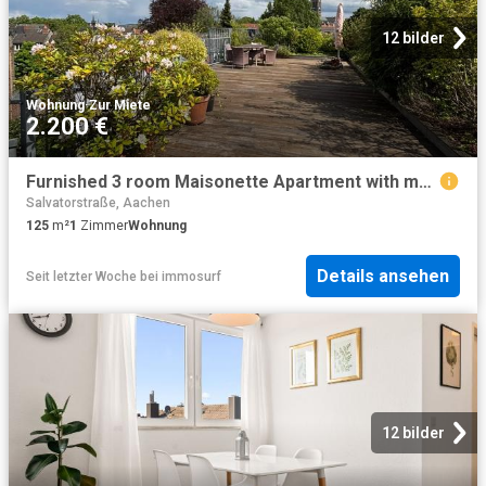
12 bilder
Wohnung
·
Zur Miete
2.200 €
Furnished 3 room Maisonette Apartment with magnificent roof terrace – temporary for max. 7 months ideal for professionals / expats, Aachen Amsterdam Apartments for Rent
Salvatorstraße, Aachen
125
m²
1
Zimmer
Wohnung
Details ansehen
Seit letzter Woche
bei
immosurf
12 bilder