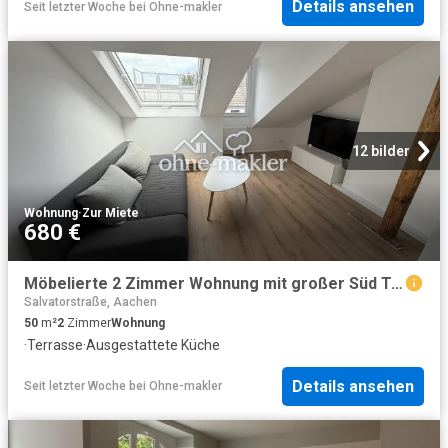
Details ansehen
Seit letzter Woche
bei
Ohne-makler
12 bilder
Wohnung
·
Zur Miete
680 €
Möbelierte 2 Zimmer Wohnung mit großer Süd Terrasse – Erstbezug
Salvatorstraße, Aachen
50
m²
2
Zimmer
Wohnung
·
Terrasse
·
Ausgestattete Küche
Details ansehen
Seit letzter Woche
bei
Ohne-makler