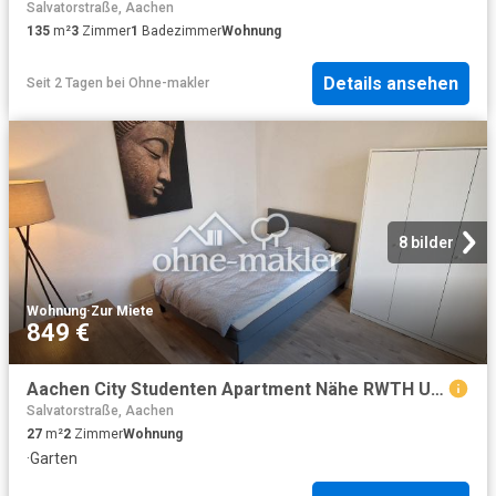
Salvatorstraße, Aachen
135
m²
3
Zimmer
1
Badezimmer
Wohnung
Details ansehen
Seit 2 Tagen
bei
Ohne-makler
8 bilder
Wohnung
·
Zur Miete
849 €
Aachen City Studenten Apartment Nähe RWTH Uni fully furnished
Salvatorstraße, Aachen
27
m²
2
Zimmer
Wohnung
·
Garten