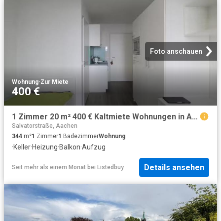
Foto anschauen
Wohnung
·
Zur Miete
400 €
1 Zimmer 20 m² 400 € Kaltmiete Wohnungen in Aachen
Salvatorstraße, Aachen
344
m²
1
Zimmer
1
Badezimmer
Wohnung
·
Keller
·
Heizung
·
Balkon
·
Aufzug
Details ansehen
Seit mehr als einem Monat
bei
Listedbuy