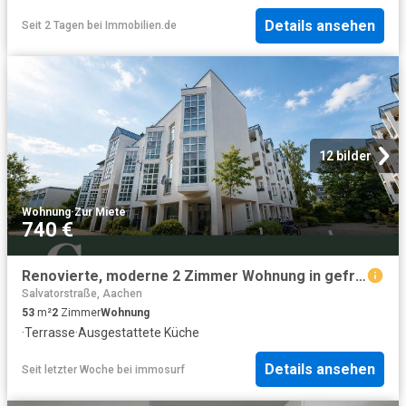
Details ansehen
Seit 2 Tagen
bei
Immobilien.de
12 bilder
Wohnung
·
Zur Miete
740 €
Renovierte, moderne 2 Zimmer Wohnung in gefragter Lage mit EBK, Wintergarten & überdachter Terrasse
Salvatorstraße, Aachen
53
m²
2
Zimmer
Wohnung
·
Terrasse
·
Ausgestattete Küche
Details ansehen
Seit letzter Woche
bei
immosurf