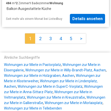
484
m²
2
Zimmer
1
Badezimmer
Wohnung
·
Balkon
·
Ausgestattete Küche
Details ansehen
Seit mehr als einem Monat
bei
Listedbuy
1
2
3
4
5
>
Ähnliche Suchbegriffe
Wohnungen zur Miete in Pastorplatz
,
Wohnungen zur Miete in
Elisengalerie
,
Wohnungen zur Miete in Willy-Brandt-Platz, Aachen
,
Wohnungen zur Miete in Holzgraben, Aachen
,
Wohnungen zur
Miete in Klosterweiher
,
Wohnungen zur Miete in Lindenplatz,
Aachen
,
Wohnungen zur Miete in SuperC-Vorplatz
,
Wohnungen
zur Miete in Anna-Sittarz-Platz
,
Wohnungen zur Miete in
Veltmanplatz
,
Wohnungen zur Miete in Kreuzstraße
,
Wohnungen
zur Miete in Gallierstraße
,
Wohnungen zur Miete in Morlaixplatz
,
Wohnungen zur Miete in Tellebenden