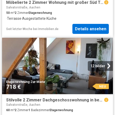
Möbelierte 2 Zimmer Wohnung mit großer Süd Terrasse – Erstbezug
Salvatorstraße, Aachen
50
m²
2
Zimmer
Etagenwohnung
·
Terrasse
·
Ausgestattete Küche
Details ansehen
Seit letzter Woche
bei
Immobilien.de
12 bilder
Etagenwohnung
·
Zur Miete
718 €
NEU
Stilvolle 2 Zimmer Dachgeschosswohnung in begehrter Lage von Aachen
Salvatorstraße, Aachen
60
m²
2
Zimmer
1
Badezimmer
Etagenwohnung