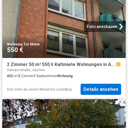
Foto anschauen
Wohnung
·
Zur Miete
550 €
2 Zimmer 50 m² 550 € Kaltmiete Wohnungen in Aachen / Mitte
Salvatorstraße, Aachen
452
m²
2
Zimmer
1
Badezimmer
Wohnung
Details ansehen
Seit mehr als einem Monat
bei
Listedbuy