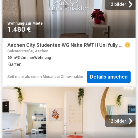
12 bilder
Wohnung
·
Zur Miete
1.480 €
Aachen City Studenten WG Nähe RWTH Uni fully furnished
Salvatorstraße, Aachen
60
m²
3
Zimmer
Wohnung
·
Garten
Details ansehen
Seit mehr als einem Monat
bei
Ohne-makler
12 bilder