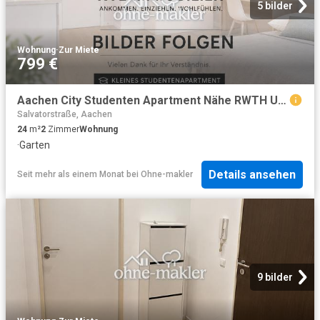
5 bilder
Wohnung
·
Zur Miete
799 €
Aachen City Studenten Apartment Nähe RWTH Uni fully furnished
Salvatorstraße, Aachen
24
m²
2
Zimmer
Wohnung
·
Garten
Details ansehen
Seit mehr als einem Monat
bei
Ohne-makler
9 bilder