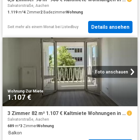
Salvatorstraße, Aachen
1.119
m²
4
Zimmer
2
Badezimmer
Wohnung
Details ansehen
Seit mehr als einem Monat
bei
Listedbuy
Foto anschauen
Wohnung
·
Zur Miete
1.107 €
3 Zimmer 82 m² 1.107 € Kaltmiete Wohnungen in Aachen
Salvatorstraße, Aachen
689
m²
3
Zimmer
Wohnung
·
Balkon