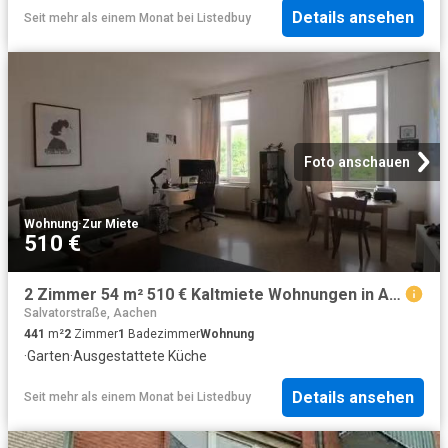
Details ansehen
Seit mehr als einem Monat
bei
Listedbuy
Foto anschauen
Wohnung
·
Zur Miete
510 €
2 Zimmer 54 m² 510 € Kaltmiete Wohnungen in Aachen
Salvatorstraße, Aachen
441
m²
2
Zimmer
1
Badezimmer
Wohnung
·
Garten
·
Ausgestattete Küche
Details ansehen
Seit mehr als einem Monat
bei
Listedbuy