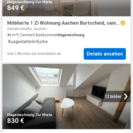
Etagenwohnung
·
Zur Miete
849 €
Möblierte 1 Zi Wohnung Aachen Burtscheid, saniert | Furnished Apartment
Salvatorstraße, Aachen
31
m²
1
Zimmer
1
Badezimmer
Etagenwohnung
·
Ausgestattete Küche
Details ansehen
Seit 2 Wochen
bei
Immobilien.de
12 bilder
Etagenwohnung
·
Zur Miete
830 €