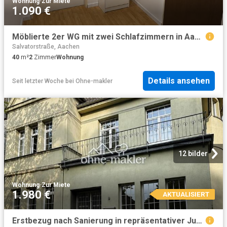
Wohnung
·
Zur Miete
1.090 €
Möblierte 2er WG mit zwei Schlafzimmern in Aachen Nähe RWTH Uni fully furnished
Salvatorstraße, Aachen
40
m²
2
Zimmer
Wohnung
Details ansehen
Seit letzter Woche
bei
Ohne-makler
12 bilder
Wohnung
·
Zur Miete
1.980 €
AKTUALISIERT
Erstbezug nach Sanierung in repräsentativer Jugendstilvilla