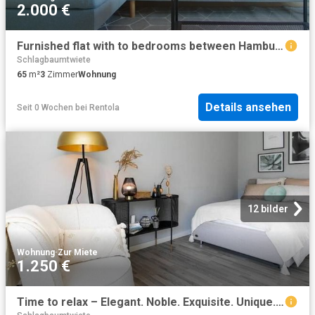
2.000 €
Furnished flat with to bedrooms between Hamburg Altona and St. Pauli
Schlagbaumtwiete
65
m²
3
Zimmer
Wohnung
Details ansehen
Seit 0 Wochen
bei
Rentola
12 bilder
Wohnung
·
Zur Miete
1.250 €
Time to relax – Elegant. Noble. Exquisite. Unique.Furnished apartment with balcony in Altona