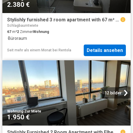
2.380 €
Stylishly furnished 3 room apartment with 67 m² of living space
Schlagbaumtwiete
67
m²
2
Zimmer
Wohnung
·
Büroraum
Details ansehen
Seit mehr als einem Monat
bei
Rentola
12 bilder
Wohnung
·
Zur Miete
1.950 €
Stylishly Furnished 2 Room Apartment with Elbe and Harbor View in Hamburg Altona