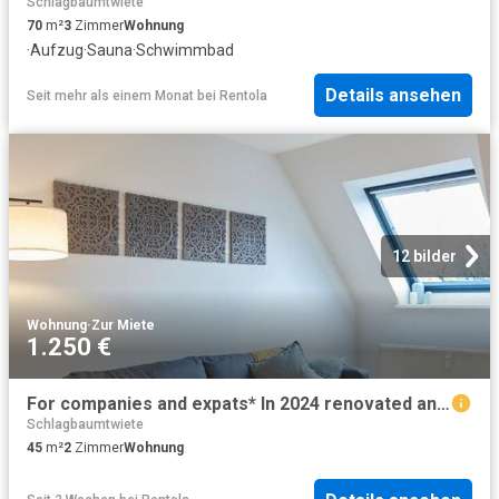
Schlagbaumtwiete
70
m²
3
Zimmer
Wohnung
·
Aufzug
·
Sauna
·
Schwimmbad
Details ansehen
Seit mehr als einem Monat
bei
Rentola
12 bilder
Wohnung
·
Zur Miete
1.250 €
For companies and expats* In 2024 renovated and new furnished flat in Hamburg Altona
Schlagbaumtwiete
45
m²
2
Zimmer
Wohnung