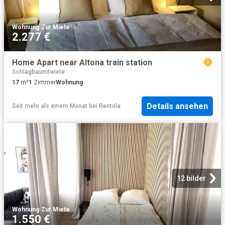
Wohnung
·
Zur Miete
2.277 €
Home Apart near Altona train station
Schlagbaumtwiete
17
m²
1
Zimmer
Wohnung
Details ansehen
Seit mehr als einem Monat
bei
Rentola
12 bilder
Wohnung
·
Zur Miete
1.550 €