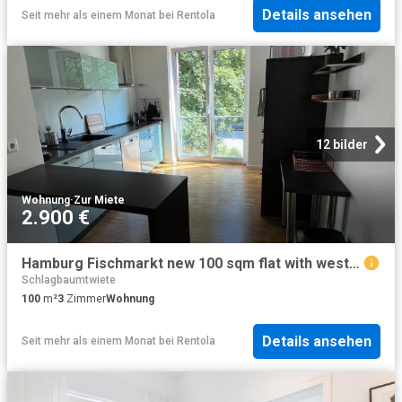
Details ansehen
Seit mehr als einem Monat
bei
Rentola
12 bilder
Wohnung
·
Zur Miete
2.900 €
Hamburg Fischmarkt new 100 sqm flat with west side balcony
Schlagbaumtwiete
100
m²
3
Zimmer
Wohnung
Details ansehen
Seit mehr als einem Monat
bei
Rentola