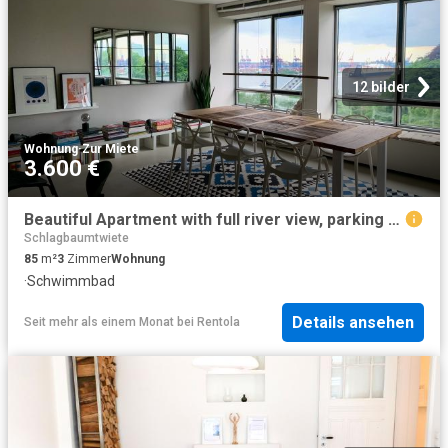
12 bilder
Wohnung
·
Zur Miete
3.600 €
Beautiful Apartment with full river view, parking & pool
Schlagbaumtwiete
85
m²
3
Zimmer
Wohnung
·
Schwimmbad
Details ansehen
Seit mehr als einem Monat
bei
Rentola