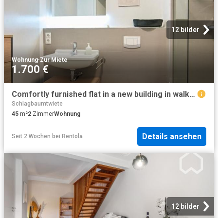
12 bilder
Wohnung
·
Zur Miete
1.700 €
Comfortly furnished flat in a new building in walking distance to the Elbe river in Hamburg Altona
Schlagbaumtwiete
45
m²
2
Zimmer
Wohnung
Details ansehen
Seit 2 Wochen
bei
Rentola
12 bilder