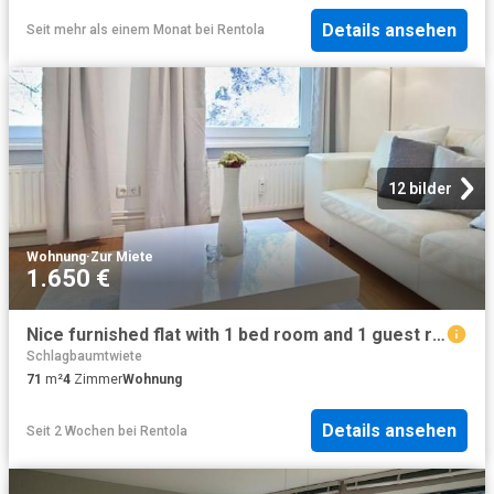
Details ansehen
Seit mehr als einem Monat
bei
Rentola
12 bilder
Wohnung
·
Zur Miete
1.650 €
Nice furnished flat with 1 bed room and 1 guest room in Hamburg St. Pauli
Schlagbaumtwiete
71
m²
4
Zimmer
Wohnung
Details ansehen
Seit 2 Wochen
bei
Rentola