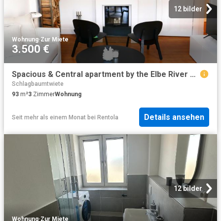
12 bilder
Wohnung
·
Zur Miete
3.500 €
Spacious & Central apartment by the Elbe River and Airbus
Schlagbaumtwiete
93
m²
3
Zimmer
Wohnung
Details ansehen
Seit mehr als einem Monat
bei
Rentola
12 bilder
Wohnung
·
Zur Miete