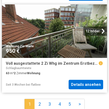
12 bilder
Wohnung
·
Zur Miete
950 €
Voll ausgestattete 2 Zi Whg im Zentrum Erstbezug nach Sanierung
Schlagbaumtwiete
63
m²
2
Zimmer
Wohnung
Details ansehen
Seit 3 Wochen
bei
flatbee
1
2
3
4
5
>