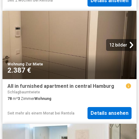
Details ansehen
Seit 2 Wochen
bei
Rentola
12 bilder
Wohnung
·
Zur Miete
2.387 €
All in furnished apartment in central Hamburg
Schlagbaumtwiete
78
m²
3
Zimmer
Wohnung
Details ansehen
Seit mehr als einem Monat
bei
Rentola