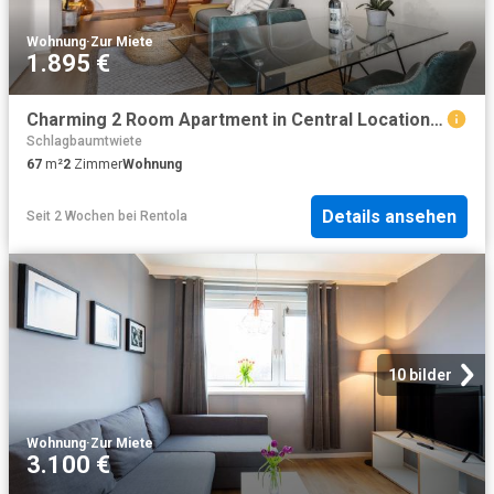
Wohnung
·
Zur Miete
1.895 €
Charming 2 Room Apartment in Central Location in Hamburg Altona
Schlagbaumtwiete
67
m²
2
Zimmer
Wohnung
Details ansehen
Seit 2 Wochen
bei
Rentola
10 bilder
Wohnung
·
Zur Miete
3.100 €