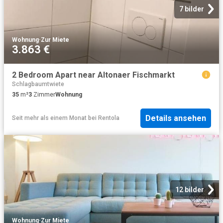
7 bilder
Wohnung
·
Zur Miete
3.863 €
2 Bedroom Apart near Altonaer Fischmarkt
Schlagbaumtwiete
35
m²
3
Zimmer
Wohnung
Details ansehen
Seit mehr als einem Monat
bei
Rentola
12 bilder
Wohnung
·
Zur Miete