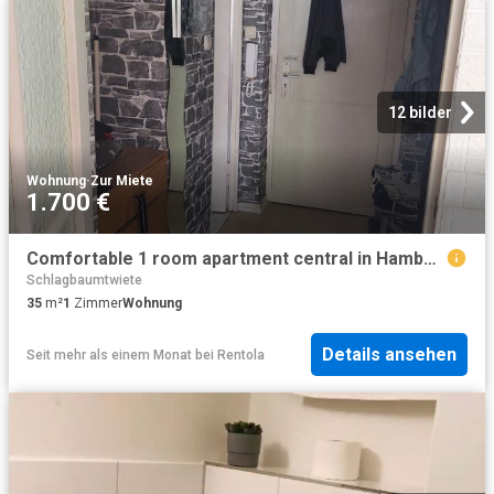
12 bilder
Wohnung
·
Zur Miete
1.700 €
Comfortable 1 room apartment central in Hamburg Altona
Schlagbaumtwiete
35
m²
1
Zimmer
Wohnung
Details ansehen
Seit mehr als einem Monat
bei
Rentola