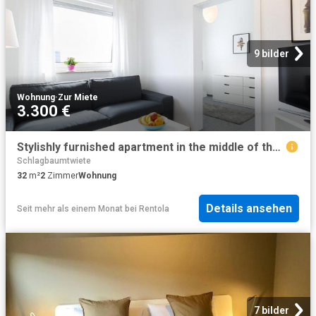
9 bilder
Wohnung
·
Zur Miete
3.300 €
Stylishly furnished apartment in the middle of the trendy district of St. Pauli
Schlagbaumtwiete
32
m²
2
Zimmer
Wohnung
Details ansehen
Seit mehr als einem Monat
bei
Rentola
7 bilder