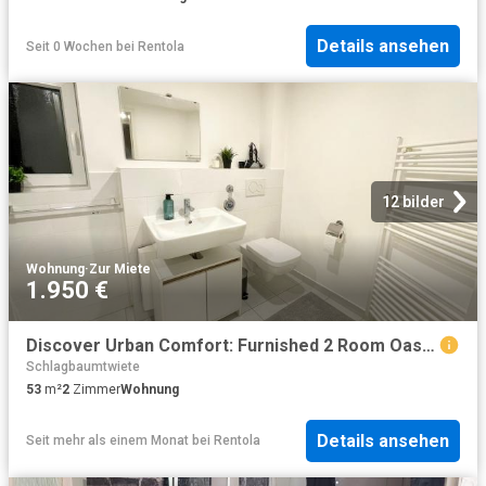
Details ansehen
Seit 0 Wochen
bei
Rentola
12 bilder
Wohnung
·
Zur Miete
1.950 €
Discover Urban Comfort: Furnished 2 Room Oasis in the Heart of St. Pauli, Hamburg!
Schlagbaumtwiete
53
m²
2
Zimmer
Wohnung
Details ansehen
Seit mehr als einem Monat
bei
Rentola