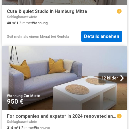
Cute & quiet Studio in Hamburg Mitte
Schlagbaumtwiete
40
m²
1
Zimmer
Wohnung
Details ansehen
Seit mehr als einem Monat
bei
Rentola
12 bilder
Wohnung
·
Zur Miete
950 €
For companies and expats* In 2024 renovated and new furnished apartment on the 5th floor – old building without elevator
Schlagbaumtwiete
314
m²
1
Zimmer
Wohnung