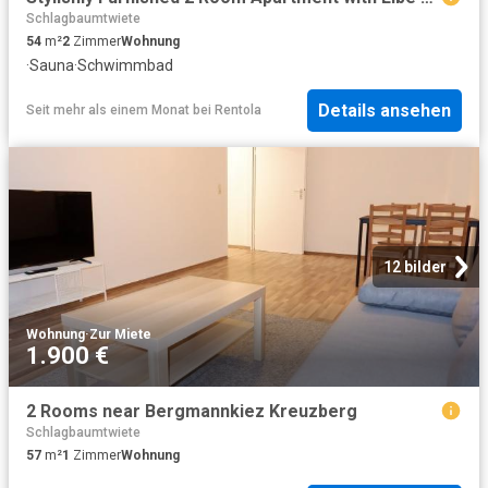
Schlagbaumtwiete
54
m²
2
Zimmer
Wohnung
·
Sauna
·
Schwimmbad
Details ansehen
Seit mehr als einem Monat
bei
Rentola
12 bilder
Wohnung
·
Zur Miete
1.900 €
2 Rooms near Bergmannkiez Kreuzberg
Schlagbaumtwiete
57
m²
1
Zimmer
Wohnung