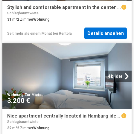
Stylish and comfortable apartment in the center of Hamburg Altona
Schlagbaumtwiete
31
m²
2
Zimmer
Wohnung
Details ansehen
Seit mehr als einem Monat
bei
Rentola
4 bilder
Wohnung
·
Zur Miete
3.200 €
Nice apartment centrally located in Hamburg ideal for families
Schlagbaumtwiete
32
m²
2
Zimmer
Wohnung