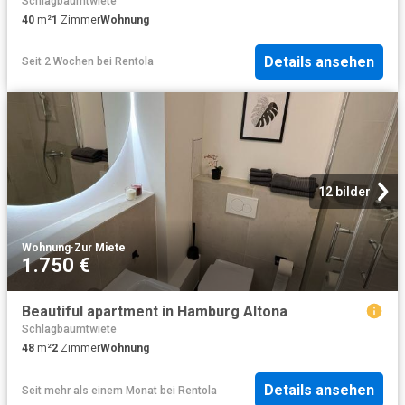
Schlagbaumtwiete
40
m²
1
Zimmer
Wohnung
Details ansehen
Seit 2 Wochen
bei
Rentola
12 bilder
Wohnung
·
Zur Miete
1.750 €
Beautiful apartment in Hamburg Altona
Schlagbaumtwiete
48
m²
2
Zimmer
Wohnung
Details ansehen
Seit mehr als einem Monat
bei
Rentola