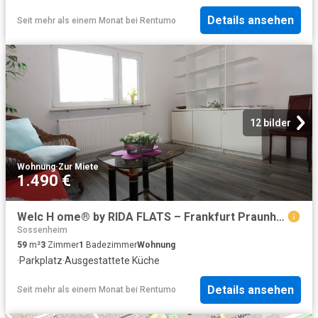
Details ansehen
Seit mehr als einem Monat
bei
Rentumo
12 bilder
Wohnung
·
Zur Miete
1.490 €
Welc H ome® by RIDA FLATS – Frankfurt Praunheim! All in plus! 3 Zimmer + Stellplatz + Internet
Sossenheim
59
m²
3
Zimmer
1
Badezimmer
Wohnung
·
Parkplatz
·
Ausgestattete Küche
Details ansehen
Seit mehr als einem Monat
bei
Rentumo