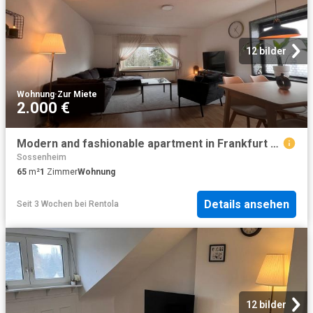
12 bilder
Wohnung
·
Zur Miete
2.000 €
Modern and fashionable apartment in Frankfurt am Main, Frankfurt Amsterdam Apartments for Rent
Sossenheim
65
m²
1
Zimmer
Wohnung
Details ansehen
Seit 3 Wochen
bei
Rentola
12 bilder