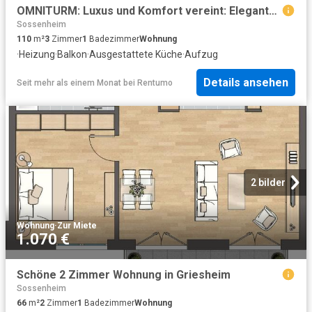
OMNITURM: Luxus und Komfort vereint: Elegante Wohnung mit en Suite Badezimmer & großem Balkon
Sossenheim
110
m²
3
Zimmer
1
Badezimmer
Wohnung
·
Heizung
·
Balkon
·
Ausgestattete Küche
·
Aufzug
Details ansehen
Seit mehr als einem Monat
bei
Rentumo
2 bilder
Wohnung
·
Zur Miete
1.070 €
Schöne 2 Zimmer Wohnung in Griesheim
Sossenheim
66
m²
2
Zimmer
1
Badezimmer
Wohnung