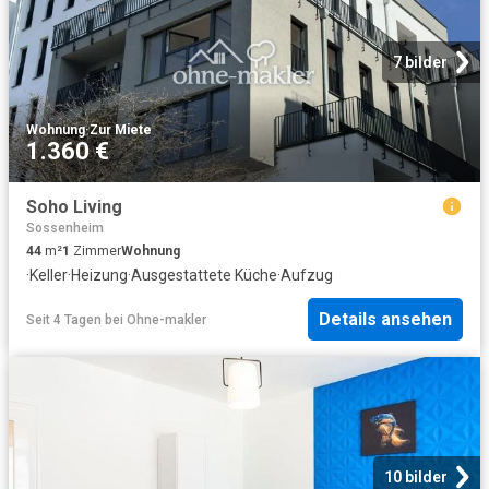
7 bilder
Wohnung
·
Zur Miete
1.360 €
Soho Living
Sossenheim
44
m²
1
Zimmer
Wohnung
·
Keller
·
Heizung
·
Ausgestattete Küche
·
Aufzug
Details ansehen
Seit 4 Tagen
bei
Ohne-makler
10 bilder