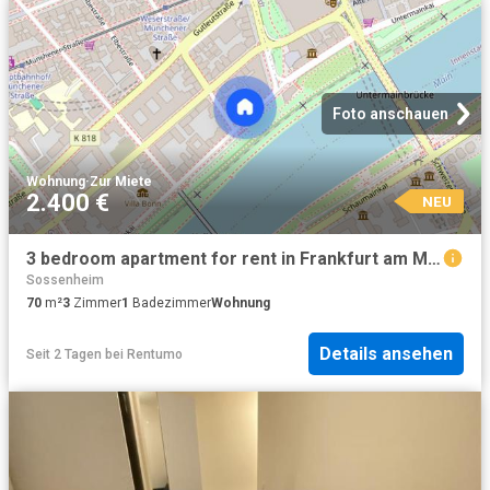
Foto anschauen
Wohnung
·
Zur Miete
2.400 €
NEU
3 bedroom apartment for rent in Frankfurt am Main
Sossenheim
70
m²
3
Zimmer
1
Badezimmer
Wohnung
Details ansehen
Seit 2 Tagen
bei
Rentumo