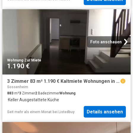
Foto anschauen
Wohnung
·
Zur Miete
1.190 €
3 Zimmer 83 m² 1.190 € Kaltmiete Wohnungen in Frankfurt a.
Sossenheim
883
m²
3
Zimmer
2
Badezimmer
Wohnung
·
Keller
·
Ausgestattete Küche
Details ansehen
Seit mehr als einem Monat
bei
Listedbuy