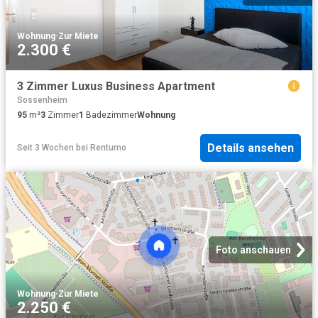
Wohnung
·
Zur Miete
2.300 €
3 Zimmer Luxus Business Apartment
Sossenheim
95
m²
3
Zimmer
1
Badezimmer
Wohnung
Details ansehen
Seit 3 Wochen
bei
Rentumo
Foto anschauen
Wohnung
·
Zur Miete
2.250 €