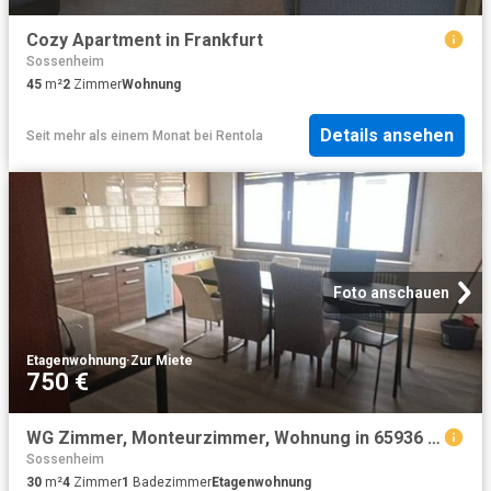
Cozy Apartment in Frankfurt
Sossenheim
45
m²
2
Zimmer
Wohnung
Details ansehen
Seit mehr als einem Monat
bei
Rentola
Foto anschauen
Etagenwohnung
·
Zur Miete
750 €
WG Zimmer, Monteurzimmer, Wohnung in 65936 Frankfurt
Sossenheim
30
m²
4
Zimmer
1
Badezimmer
Etagenwohnung