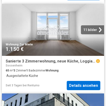
11 bilder
Wohnung
·
Zur Miete
1.150 €
Sanierte 3 Zimmerwohnung, neue Küche, Loggia mit Skyline Blick 1093
Sossenheim
65
m²
3
Zimmer
1
Badezimmer
Wohnung
·
Ausgestattete Küche
Details ansehen
Seit 3 Tagen
bei
Rentumo