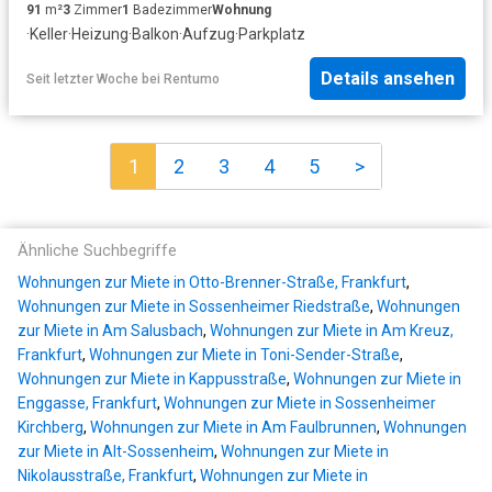
91
m²
3
Zimmer
1
Badezimmer
Wohnung
·
Keller
·
Heizung
·
Balkon
·
Aufzug
·
Parkplatz
Details ansehen
Seit letzter Woche
bei
Rentumo
1
2
3
4
5
>
Ähnliche Suchbegriffe
Wohnungen zur Miete in Otto-Brenner-Straße, Frankfurt
,
Wohnungen zur Miete in Sossenheimer Riedstraße
,
Wohnungen
zur Miete in Am Salusbach
,
Wohnungen zur Miete in Am Kreuz,
Frankfurt
,
Wohnungen zur Miete in Toni-Sender-Straße
,
Wohnungen zur Miete in Kappusstraße
,
Wohnungen zur Miete in
Enggasse, Frankfurt
,
Wohnungen zur Miete in Sossenheimer
Kirchberg
,
Wohnungen zur Miete in Am Faulbrunnen
,
Wohnungen
zur Miete in Alt-Sossenheim
,
Wohnungen zur Miete in
Nikolausstraße, Frankfurt
,
Wohnungen zur Miete in