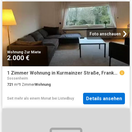
Foto anschauen
Wohnung
·
Zur Miete
2.000 €
1 Zimmer Wohnung in Kurmainzer Straße, Frankfurt am Main West
Sossenheim
721
m²
1
Zimmer
Wohnung
Details ansehen
Seit mehr als einem Monat
bei
Listedbuy