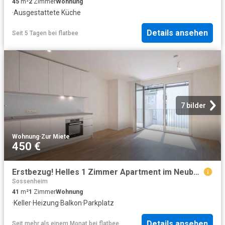
45
m²
2
Zimmer
Wohnung
·
Ausgestattete Küche
Details ansehen
Seit 5 Tagen
bei
flatbee
7 bilder
Wohnung
·
Zur Miete
450 €
Erstbezug! Helles 1 Zimmer Apartment im Neubau!
Sossenheim
41
m²
1
Zimmer
Wohnung
·
Keller
·
Heizung
·
Balkon
·
Parkplatz
Details ansehen
Seit mehr als einem Monat
bei
flatbee