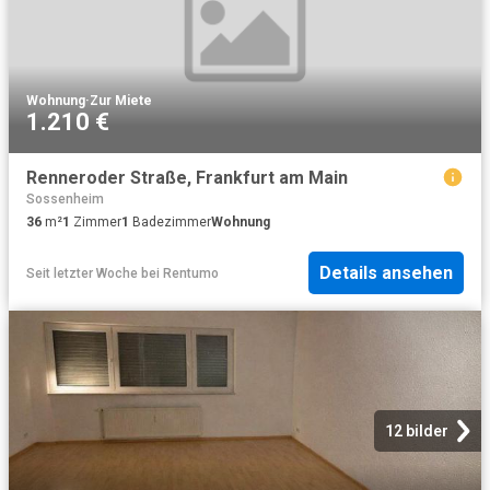
Wohnung
·
Zur Miete
1.210 €
Renneroder Straße, Frankfurt am Main
Sossenheim
36
m²
1
Zimmer
1
Badezimmer
Wohnung
Details ansehen
Seit letzter Woche
bei
Rentumo
12 bilder