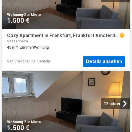
Wohnung
·
Zur Miete
1.500 €
Cozy Apartment in Frankfurt, Frankfurt Amsterdam Apartments for Rent
Sossenheim
45
m²
1
Zimmer
Wohnung
Details ansehen
Seit 3 Wochen
bei
Rentola
12 bilder
Wohnung
·
Zur Miete
1.500 €