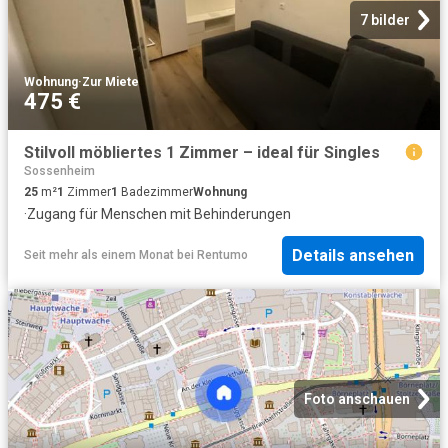
7 bilder
Wohnung
·
Zur Miete
475 €
Stilvoll möbliertes 1 Zimmer – ideal für Singles
Sossenheim
25
m²
1
Zimmer
1
Badezimmer
Wohnung
·
Zugang für Menschen mit Behinderungen
Details ansehen
Seit mehr als einem Monat
bei
Rentumo
Foto anschauen