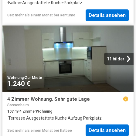
·
Balkon
·
Ausgestattete Küche
·
Parkplatz
Details ansehen
Seit mehr als einem Monat
bei
Rentumo
11 bilder
Wohnung
·
Zur Miete
1.240 €
4 Zimmer Wohnung. Sehr gute Lage
Sossenheim
107
m²
4
Zimmer
Wohnung
·
Terrasse
·
Ausgestattete Küche
·
Aufzug
·
Parkplatz
Details ansehen
Seit mehr als einem Monat
bei
flatbee