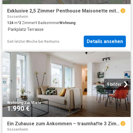
Exklusive 2,5 Zimmer Penthouse Maisonette mit Dachterrasse & Stellplatz in Frankfurt Preungesheim
Sossenheim
124
m²
2
Zimmer
1
Badezimmer
Wohnung
·
Parkplatz
·
Terrasse
Details ansehen
Seit letzter Woche
bei
Rentumo
9 bilder
Wohnung
·
Zur Miete
1.990 €
Ein Zuhause zum Ankommen – traumhafte 3 Zimmer Wohnung mit durchdachtem Raumkonzept
Sossenheim