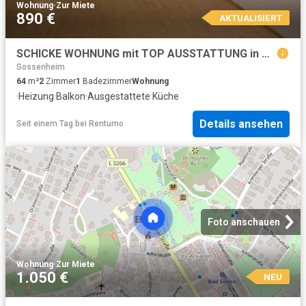
Wohnung
·
Zur Miete
890 €
AKTUALISIERT
SCHICKE WOHNUNG mit TOP AUSSTATTUNG in CHARMANTEM WOHNENSEMBLE
Sossenheim
64
m²
2
Zimmer
1
Badezimmer
Wohnung
·
Heizung
·
Balkon
·
Ausgestattete Küche
Details ansehen
Seit einem Tag
bei
Rentumo
Foto anschauen
Wohnung
·
Zur Miete
1.050 €
NEU