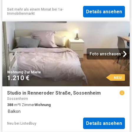
Seit mehr als einem Monat
bei
1a-
Details ansehen
Immobilienmarkt
Foto anschauen
Wohnung
·
Zur Miete
1.210 €
NEU
Studio in Renneroder Straße, Sossenheim
Sossenheim
388
m²
1
Zimmer
Wohnung
·
Balkon
Details ansehen
Neu
bei
Listedbuy