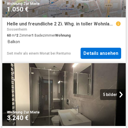
Wohnung
·
Zur Miete
1.050 €
Helle und freundliche 2 Zi. Whg. in toller Wohnlage mit Balkon
Sossenheim
60
m²
2
Zimmer
1
Badezimmer
Wohnung
·
Balkon
Details ansehen
Seit mehr als einem Monat
bei
Rentumo
5 bilder
Wohnung
·
Zur Miete
3.240 €