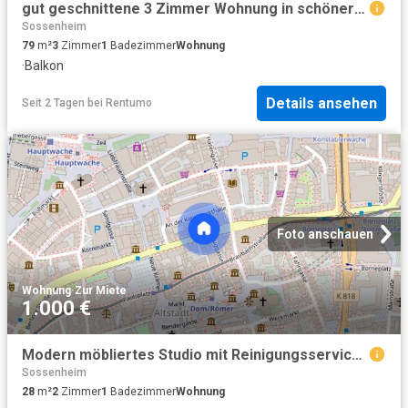
gut geschnittene 3 Zimmer Wohnung in schöner Lage von Bad Soden Neuenhain
Sossenheim
79
m²
3
Zimmer
1
Badezimmer
Wohnung
·
Balkon
Details ansehen
Seit 2 Tagen
bei
Rentumo
Foto anschauen
Wohnung
·
Zur Miete
1.000 €
Modern möbliertes Studio mit Reinigungsservice, alles neu
Sossenheim
28
m²
2
Zimmer
1
Badezimmer
Wohnung