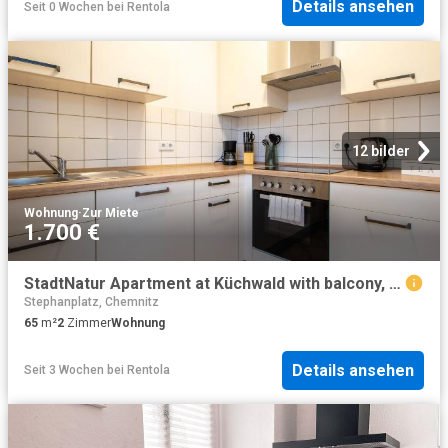
Details ansehen
Seit 0 Wochen
bei
Rentola
12 bilder
Wohnung
·
Zur Miete
1.700 €
StadtNatur Apartment at Küchwald with balcony, streaming TV, bathtub, workplace, Chemnitz Amsterdam Apartments for Rent
Stephanplatz, Chemnitz
65
m²
2
Zimmer
Wohnung
Details ansehen
Seit 3 Wochen
bei
Rentola