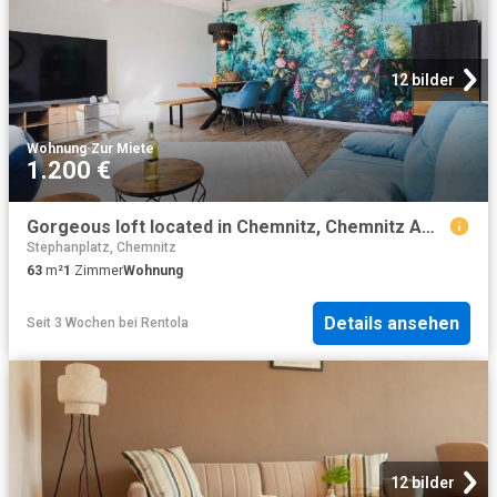
12 bilder
Wohnung
·
Zur Miete
1.200 €
Gorgeous loft located in Chemnitz, Chemnitz Amsterdam Apartments for Rent
Stephanplatz, Chemnitz
63
m²
1
Zimmer
Wohnung
Details ansehen
Seit 3 Wochen
bei
Rentola
12 bilder