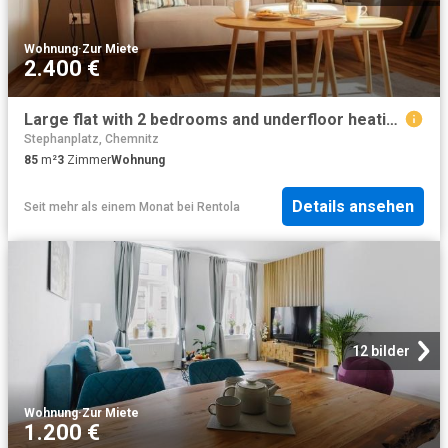
Wohnung
·
Zur Miete
2.400 €
Large flat with 2 bedrooms and underfloor heating, including parking space
Stephanplatz, Chemnitz
85
m²
3
Zimmer
Wohnung
Details ansehen
Seit mehr als einem Monat
bei
Rentola
12 bilder
Wohnung
·
Zur Miete
1.200 €