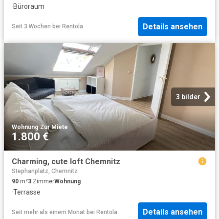
·
Büroraum
Details ansehen
Seit 3 Wochen
bei
Rentola
3 bilder
Wohnung
·
Zur Miete
1.800 €
Charming, cute loft Chemnitz
Stephanplatz, Chemnitz
90
m²
3
Zimmer
Wohnung
·
Terrasse
Details ansehen
Seit mehr als einem Monat
bei
Rentola