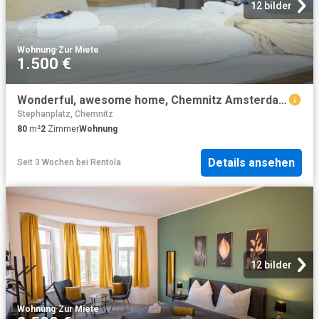
12 bilder
Wohnung
·
Zur Miete
1.500 €
Wonderful, awesome home, Chemnitz Amsterdam Apartments for Rent
Stephanplatz, Chemnitz
80
m²
2
Zimmer
Wohnung
Details ansehen
Seit 3 Wochen
bei
Rentola
12 bilder
Wohnung
·
Zur Miete