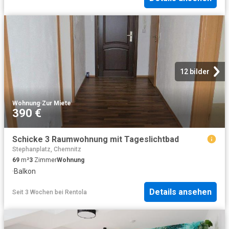
12 bilder
Wohnung
·
Zur Miete
390 €
Schicke 3 Raumwohnung mit Tageslichtbad
Stephanplatz, Chemnitz
69
m²
3
Zimmer
Wohnung
·
Balkon
Details ansehen
Seit 3 Wochen
bei
Rentola