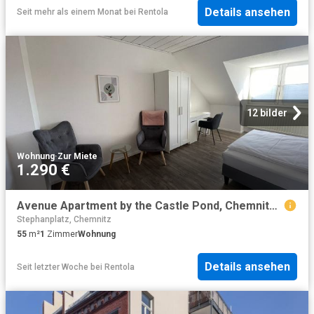
Details ansehen
Seit mehr als einem Monat
bei
Rentola
12 bilder
Wohnung
·
Zur Miete
1.290 €
Avenue Apartment by the Castle Pond, Chemnitz Amsterdam Apartments for Rent
Stephanplatz, Chemnitz
55
m²
1
Zimmer
Wohnung
Details ansehen
Seit letzter Woche
bei
Rentola