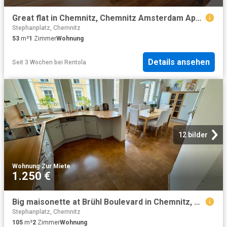
Great flat in Chemnitz, Chemnitz Amsterdam Apartments for Rent
Stephanplatz, Chemnitz
53
m²
1
Zimmer
Wohnung
Details ansehen
Seit 3 Wochen
bei
Rentola
12 bilder
Wohnung
·
Zur Miete
1.250 €
Big maisonette at Brühl Boulevard in Chemnitz, Chemnitz Amsterdam Apartments for Rent
Stephanplatz, Chemnitz
105
m²
2
Zimmer
Wohnung