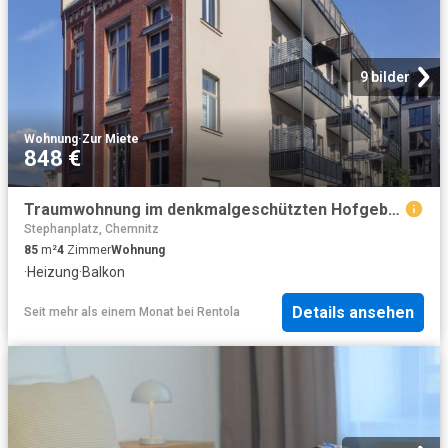
9 bilder
Wohnung
·
Zur Miete
848 €
Traumwohnung im denkmalgeschützten Hofgebäude am Kaßberg mit Gartenanteil!
Stephanplatz, Chemnitz
85
m²
4
Zimmer
Wohnung
·
Heizung
·
Balkon
Details ansehen
Seit mehr als einem Monat
bei
Rentola