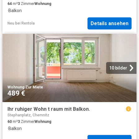
64
m²
3
Zimmer
Wohnung
·
Balkon
Details ansehen
Neu
bei
Rentola
10 bilder
Wohnung
·
Zur Miete
489 €
Ihr ruhiger Wohn t raum mit Balkon.
Stephanplatz, Chemnitz
60
m²
3
Zimmer
Wohnung
·
Balkon