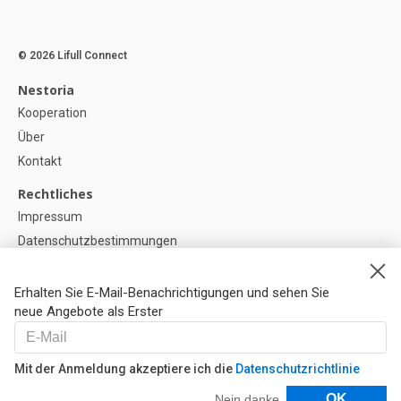
© 2026 Lifull Connect
Nestoria
Kooperation
Über
Kontakt
Rechtliches
Impressum
Datenschutzbestimmungen
Politik zur Verwendung von Cookies
Cookie-Einstellunge
Erhalten Sie E-Mail-Benachrichtigungen und sehen Sie
neue Angebote als Erster
Hilfe
FAQ
Mit der Anmeldung akzeptiere ich die
Datenschutzrichtlinie
Unsere Partner
Filter
OK
Nein danke