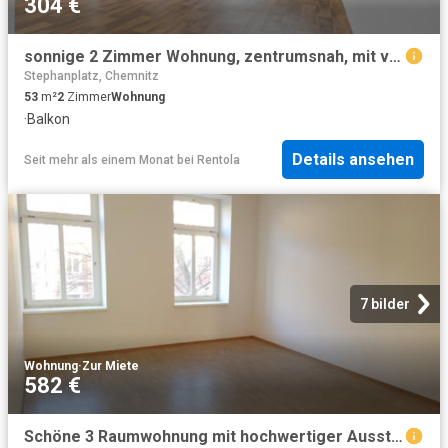
304 €
sonnige 2 Zimmer Wohnung, zentrumsnah, mit viel Platz
Stephanplatz, Chemnitz
53
m²
2
Zimmer
Wohnung
·
Balkon
Details ansehen
Seit mehr als einem Monat
bei
Rentola
7 bilder
Wohnung
·
Zur Miete
582 €
Schöne 3 Raumwohnung mit hochwertiger Ausstattung in zentraler Lage WE07