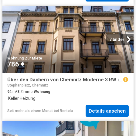
7 bilder
Wohnung
·
Zur Miete
786 €
Über den Dächern von Chemnitz Moderne 3 RW in Bahnhofsnähe WE13
Stephanplatz, Chemnitz
94
m²
3
Zimmer
Wohnung
·
Keller
·
Heizung
Details ansehen
Seit mehr als einem Monat
bei
Rentola