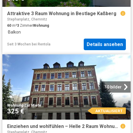
Attraktive 3 Raum Wohnung in Bestlage Kaßberg
Stephanplatz, Chemnitz
60
m²
3
Zimmer
Wohnung
·
Balkon
Details ansehen
Seit 3 Wochen
bei
Rentola
10 bilder
Wohnung
·
Zur Miete
325 €
AKTUALISIERT
Einziehen und wohlfühlen – Helle 2 Raum Wohnung mit großer Küche
Stephanplatz, Chemnitz