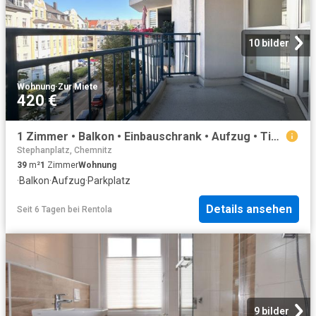
10 bilder
Wohnung
·
Zur Miete
420 €
1 Zimmer • Balkon • Einbauschrank • Aufzug • Tiefgarage • Kaßberg • schnell sein lohnt sich ID: 3504
Stephanplatz, Chemnitz
39
m²
1
Zimmer
Wohnung
·
Balkon
·
Aufzug
·
Parkplatz
Details ansehen
Seit 6 Tagen
bei
Rentola
9 bilder