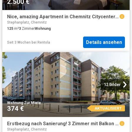
2.500 €
Nice, amazing Apartment in Chemnitz Citycenter, Chemnitz Amsterdam Apartments for Rent
Stephanplatz, Chemnitz
125
m²
3
Zimmer
Wohnung
Details ansehen
Seit 3 Wochen
bei
Rentola
12 bilder
Wohnung
·
Zur Miete
374 €
AKTUALISIERT
Erstbezug nach Sanierung! 3 Zimmer mit Balkon und Bad mit Dusche und Wanne
Stephanplatz, Chemnitz