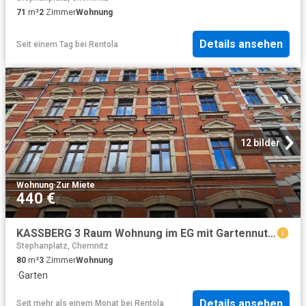
71
m²
2
Zimmer
Wohnung
Details ansehen
Seit einem Tag
bei
Rentola
12 bilder
Wohnung
·
Zur Miete
440 €
KASSBERG 3 Raum Wohnung im EG mit Gartennutzung
Stephanplatz, Chemnitz
80
m²
3
Zimmer
Wohnung
·
Garten
Details ansehen
Seit mehr als einem Monat
bei
Rentola