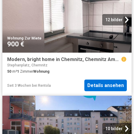
12 bilder
Wohnung
·
Zur Miete
900 €
Modern, bright home in Chemnitz, Chemnitz Amsterdam Apartments for Rent
Stephanplatz, Chemnitz
50
m²
1
Zimmer
Wohnung
Details ansehen
Seit 3 Wochen
bei
Rentola
10 bilder