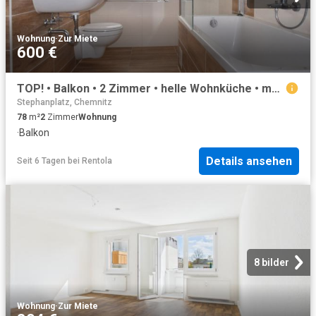
Wohnung
·
Zur Miete
600 €
TOP! • Balkon • 2 Zimmer • helle Wohnküche • modernes Tageslichtbad mit Wanne • Zentrumsnah • Mieten ID: 1017
Stephanplatz, Chemnitz
78
m²
2
Zimmer
Wohnung
·
Balkon
Details ansehen
Seit 6 Tagen
bei
Rentola
8 bilder
Wohnung
·
Zur Miete