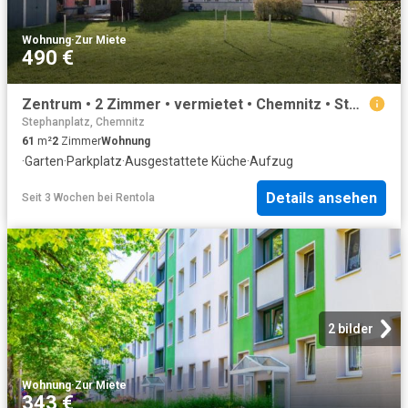
Wohnung
·
Zur Miete
490 €
Zentrum • 2 Zimmer • vermietet • Chemnitz • Stellplatz • zwei Bäder • großer Garten • ruhige Lage ID: 3408
Stephanplatz, Chemnitz
61
m²
2
Zimmer
Wohnung
·
Garten
·
Parkplatz
·
Ausgestattete Küche
·
Aufzug
Details ansehen
Seit 3 Wochen
bei
Rentola
2 bilder
Wohnung
·
Zur Miete
343 €