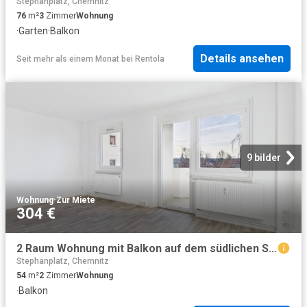
Stephanplatz, Chemnitz
76
m²
3
Zimmer
Wohnung
·
Garten
·
Balkon
Details ansehen
Seit mehr als einem Monat
bei
Rentola
9 bilder
Wohnung
·
Zur Miete
304 €
2 Raum Wohnung mit Balkon auf dem südlichen Sonnenberg
Stephanplatz, Chemnitz
54
m²
2
Zimmer
Wohnung
·
Balkon