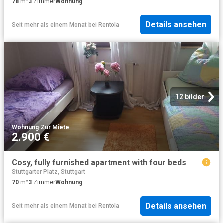
78
m²
3
Zimmer
Wohnung
Details ansehen
Seit mehr als einem Monat
bei
Rentola
12 bilder
Wohnung
·
Zur Miete
2.900 €
Cosy, fully furnished apartment with four beds
Stuttgarter Platz, Stuttgart
70
m²
3
Zimmer
Wohnung
Details ansehen
Seit mehr als einem Monat
bei
Rentola