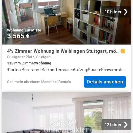
10 bilder
Wohnung
·
Zur Miete
3.565 €
4½ Zimmer Wohnung in Waiblingen Stuttgart, möbliert Nr. 8496 | tempoFLAT.de
Stuttgarter Platz, Stuttgart
118
m²
5
Zimmer
Wohnung
·
Garten
·
Büroraum
·
Balkon
·
Terrasse
·
Aufzug
·
Sauna
·
Schwimmbad
Details ansehen
Seit mehr als einem Monat
bei
Rentola
12 bilder