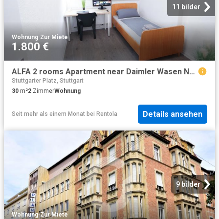
11 bilder
Wohnung
·
Zur Miete
1.800 €
ALFA 2 rooms Apartment near Daimler Wasen Netflix
Stuttgarter Platz, Stuttgart
30
m²
2
Zimmer
Wohnung
Details ansehen
Seit mehr als einem Monat
bei
Rentola
9 bilder
Wohnung
·
Zur Miete