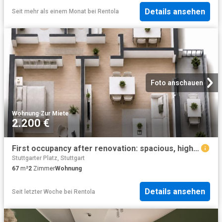
Details ansehen
Seit mehr als einem Monat
bei
Rentola
Foto anschauen
Wohnung
·
Zur Miete
2.200 €
First occupancy after renovation: spacious, high quality furnished 2 room apartment with balcony and parking in Stuttgart Sommerrain
Stuttgarter Platz, Stuttgart
67
m²
2
Zimmer
Wohnung
Details ansehen
Seit letzter Woche
bei
Rentola