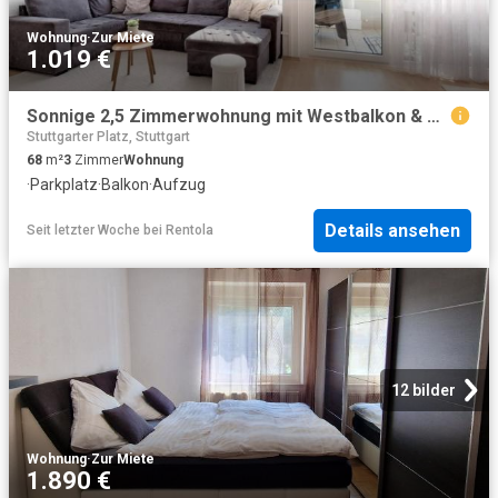
Wohnung
·
Zur Miete
1.019 €
Sonnige 2,5 Zimmerwohnung mit Westbalkon & TG Stellplatz
Stuttgarter Platz, Stuttgart
68
m²
3
Zimmer
Wohnung
·
Parkplatz
·
Balkon
·
Aufzug
Details ansehen
Seit letzter Woche
bei
Rentola
12 bilder
Wohnung
·
Zur Miete
1.890 €