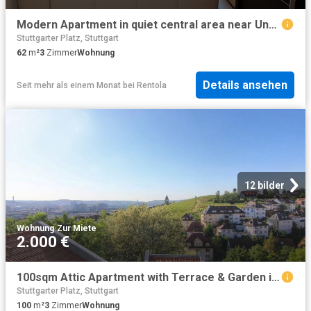
Modern Apartment in quiet central area near Underground Station and Supermarket
Stuttgarter Platz, Stuttgart
62
m²
3
Zimmer
Wohnung
Details ansehen
Seit mehr als einem Monat
bei
Rentola
12 bilder
Wohnung
·
Zur Miete
2.000 €
100sqm Attic Apartment with Terrace & Garden in the Vineyards
Stuttgarter Platz, Stuttgart
100
m²
3
Zimmer
Wohnung