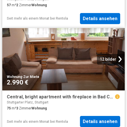
57
m²
2
Zimmer
Wohnung
Details ansehen
Seit mehr als einem Monat
bei
Rentola
12 bilder
Wohnung
·
Zur Miete
2.990 €
Central, bright apartment with fireplace in Bad Cannstatt
Stuttgarter Platz, Stuttgart
75
m²
3
Zimmer
Wohnung
Details ansehen
Seit mehr als einem Monat
bei
Rentola