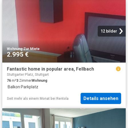
12 bilder
Wohnung
·
Zur Miete
2.995 €
Fantastic home in popular area, Fellbach
Stuttgarter Platz, Stuttgart
76
m²
3
Zimmer
Wohnung
·
Balkon
·
Parkplatz
Details ansehen
Seit mehr als einem Monat
bei
Rentola