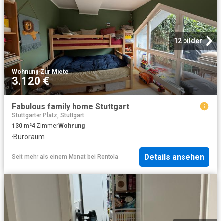
12 bilder
Wohnung
·
Zur Miete
3.120 €
Fabulous family home Stuttgart
Stuttgarter Platz, Stuttgart
130
m²
4
Zimmer
Wohnung
·
Büroraum
Details ansehen
Seit mehr als einem Monat
bei
Rentola