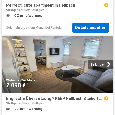
Perfect, cute apartment in Fellbach
Stuttgarter Platz, Stuttgart
80
m²
2
Zimmer
Wohnung
Details ansehen
Seit mehr als einem Monat
bei
Rentola
12 bilder
Wohnung
·
Zur Miete
2.090 €
Englische Übersetzung:* KEEP Fellbach Studio | Terrace | Mercedes Benz
Stuttgarter Platz, Stuttgart
50
m²
2
Zimmer
Wohnung