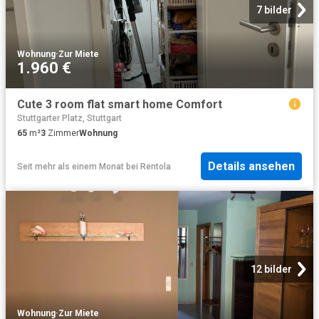
7 bilder
Wohnung
·
Zur Miete
1.960 €
Cute 3 room flat smart home Comfort
Stuttgarter Platz, Stuttgart
65
m²
3
Zimmer
Wohnung
Details ansehen
Seit mehr als einem Monat
bei
Rentola
12 bilder
Wohnung
·
Zur Miete