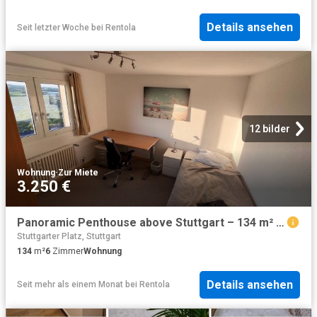
Details ansehen
Seit letzter Woche
bei
Rentola
12 bilder
Wohnung
·
Zur Miete
3.250 €
Panoramic Penthouse above Stuttgart – 134 m² · 5 BR · 500 Mbps · 2 Balconies · Parking Space
Stuttgarter Platz, Stuttgart
134
m²
6
Zimmer
Wohnung
Details ansehen
Seit mehr als einem Monat
bei
Rentola