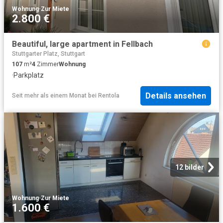
Wohnung
·
Zur Miete
2.800 €
Beautiful, large apartment in Fellbach
Stuttgarter Platz, Stuttgart
107
m²
4
Zimmer
Wohnung
·
Parkplatz
Details ansehen
Seit mehr als einem Monat
bei
Rentola
12 bilder
Wohnung
·
Zur Miete
1.600 €