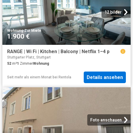
12 bilder
Wohnung
·
Zur Miete
1.900 €
RANGE | Wi Fi | Kitchen | Balcony | Netflix 1–4 p
Stuttgarter Platz, Stuttgart
52
m²
1
Zimmer
Wohnung
Details ansehen
Seit mehr als einem Monat
bei
Rentola
Foto anschauen