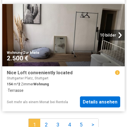
10 bilder
Wohnung
·
Zur Miete
2.500 €
Nice Loft conveniently located
Stuttgarter Platz, Stuttgart
154
m²
2
Zimmer
Wohnung
·
Terrasse
Details ansehen
Seit mehr als einem Monat
bei
Rentola
1
2
3
4
5
>