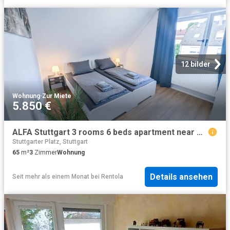
12 bilder
Wohnung
·
Zur Miete
5.850 €
ALFA Stuttgart 3 rooms 6 beds apartment near Wasen
Stuttgarter Platz, Stuttgart
65
m²
3
Zimmer
Wohnung
Details ansehen
Seit mehr als einem Monat
bei
Rentola