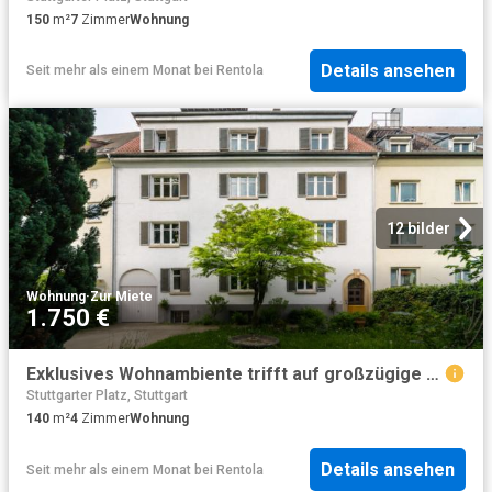
150
m²
7
Zimmer
Wohnung
Details ansehen
Seit mehr als einem Monat
bei
Rentola
12 bilder
Wohnung
·
Zur Miete
1.750 €
Exklusives Wohnambiente trifft auf großzügige Raumgestaltung
Stuttgarter Platz, Stuttgart
140
m²
4
Zimmer
Wohnung
Details ansehen
Seit mehr als einem Monat
bei
Rentola