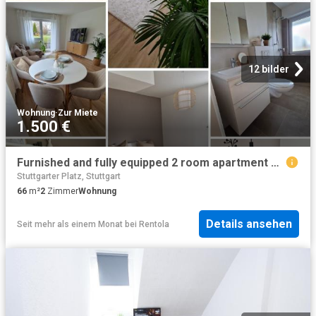
12 bilder
Wohnung
·
Zur Miete
1.500 €
Furnished and fully equipped 2 room apartment complete renovation in 2025
Stuttgarter Platz, Stuttgart
66
m²
2
Zimmer
Wohnung
Details ansehen
Seit mehr als einem Monat
bei
Rentola