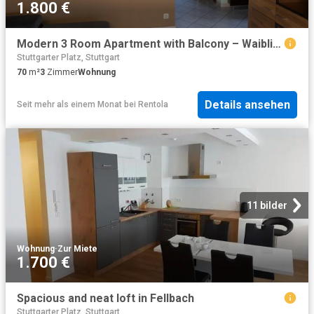
1.800 €
Modern 3 Room Apartment with Balcony – Waiblingen near Stuttgart, 5 min to S Bahn
Stuttgarter Platz, Stuttgart
70
m²
3
Zimmer
Wohnung
Details ansehen
Seit mehr als einem Monat
bei
Rentola
11 bilder
Wohnung
·
Zur Miete
1.700 €
Spacious and neat loft in Fellbach
Stuttgarter Platz, Stuttgart