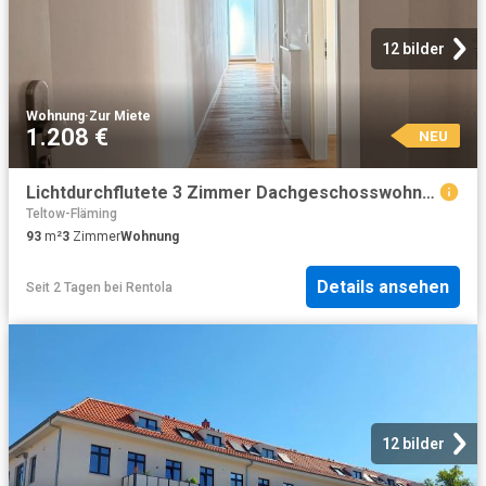
12 bilder
Wohnung
·
Zur Miete
1.208 €
NEU
Lichtdurchflutete 3 Zimmer Dachgeschosswohnung mit großzügigem Sonnenbalkon
Teltow-Fläming
93
m²
3
Zimmer
Wohnung
Details ansehen
Seit 2 Tagen
bei
Rentola
12 bilder