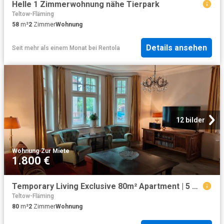
Helle 1 Zimmerwohnung nähe Tierpark
Teltow-Fläming
58
m²
2
Zimmer
Wohnung
Details ansehen
Seit mehr als einem Monat
bei
Rentola
12 bilder
Wohnung
·
Zur Miete
1.800 €
Temporary Living Exclusive 80m² Apartment | 5 Minutes to S Bahn Station
Teltow-Fläming
80
m²
2
Zimmer
Wohnung