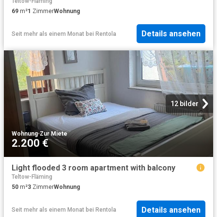
Teltow-Fläming
69
m²
1
Zimmer
Wohnung
Details ansehen
Seit mehr als einem Monat
bei
Rentola
12 bilder
Wohnung
·
Zur Miete
2.200 €
Light flooded 3 room apartment with balcony
Teltow-Fläming
50
m²
3
Zimmer
Wohnung
Details ansehen
Seit mehr als einem Monat
bei
Rentola