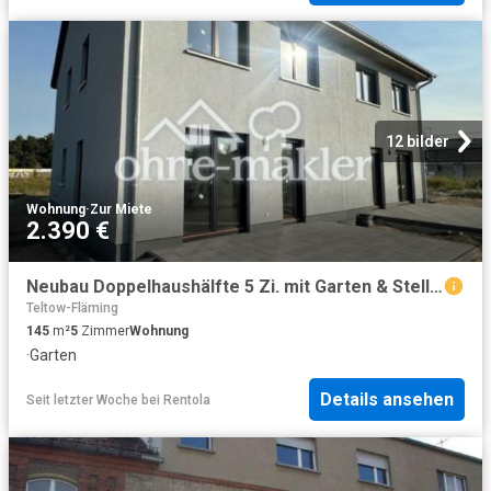
12 bilder
Wohnung
·
Zur Miete
2.390 €
Neubau Doppelhaushälfte 5 Zi. mit Garten & Stellplatz – nur noch 1 verfügbar | nahe Berlin/Potsdam
Teltow-Fläming
145
m²
5
Zimmer
Wohnung
·
Garten
Details ansehen
Seit letzter Woche
bei
Rentola