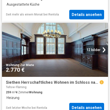
·
Ausgestattete Küche
Details ansehen
Seit mehr als einem Monat
bei
Rentola
12 bilder
Wohnung
·
Zur Miete
2.770 €
Siethen Herrschaftliches Wohnen im Schloss nahe Siethener See
Teltow-Fläming
259
m²
4
Zimmer
Wohnung
·
Heizung
Details ansehen
Seit letzter Woche
bei
Rentola