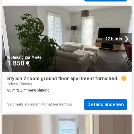
12 bilder
Wohnung
·
Zur Miete
1.850 €
Stylish 2 room ground floor apartment furnished with upscale interior in Blankenfelde Mahlow
Teltow-Fläming
80
m²
2
Zimmer
Wohnung
Details ansehen
Seit mehr als einem Monat
bei
Rentola