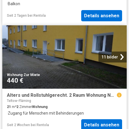
·
Balkon
Details ansehen
Seit 2 Tagen
bei
Rentola
11 bilder
Wohnung
·
Zur Miete
440 €
Alters und Rollstuhlgerecht. 2 Raum Wohnung Nähe Bahnhof Jüterbog
Teltow-Fläming
21
m²
2
Zimmer
Wohnung
·
Zugang für Menschen mit Behinderungen
Details ansehen
Seit 2 Wochen
bei
Rentola