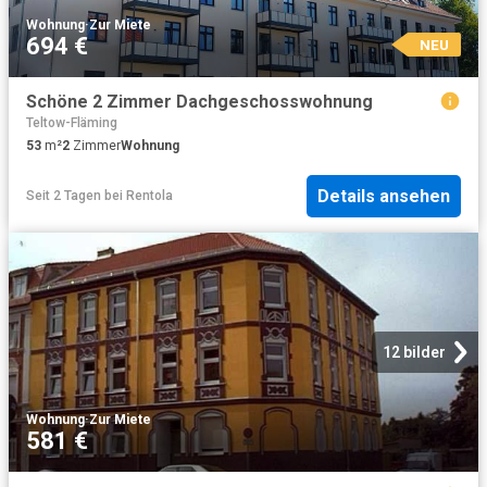
Wohnung
·
Zur Miete
694 €
NEU
Schöne 2 Zimmer Dachgeschosswohnung
Teltow-Fläming
53
m²
2
Zimmer
Wohnung
Details ansehen
Seit 2 Tagen
bei
Rentola
12 bilder
Wohnung
·
Zur Miete
581 €