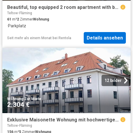
Beautiful, top equipped 2 room apartment with balcony in the greenery
Teltow-Fläming
61
m²
2
Zimmer
Wohnung
·
Parkplatz
Details ansehen
Seit mehr als einem Monat
bei
Rentola
12 bilder
Wohnung
·
Zur Miete
2.304 €
Exklusive Maisonette Wohnung mit hochwertiger Ausstattung und großzügigem Wohnkomfort
Teltow-Fläming
156
m²
5
Zimmer
Wohnung