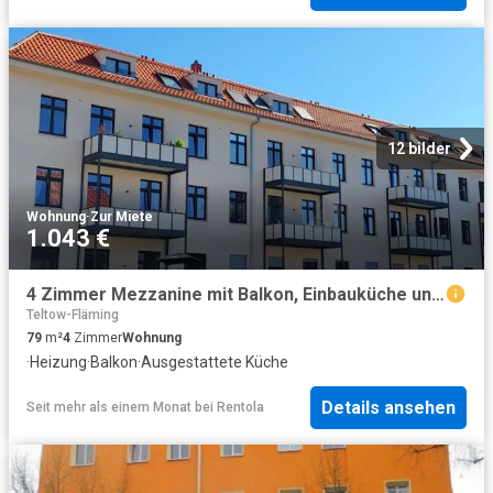
12 bilder
Wohnung
·
Zur Miete
1.043 €
4 Zimmer Mezzanine mit Balkon, Einbauküche und Fußbodenheizung in Zossen
Teltow-Fläming
79
m²
4
Zimmer
Wohnung
·
Heizung
·
Balkon
·
Ausgestattete Küche
Details ansehen
Seit mehr als einem Monat
bei
Rentola