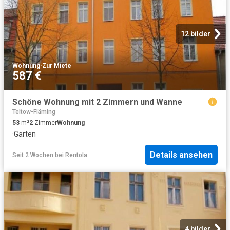
12 bilder
Wohnung
·
Zur Miete
587 €
Schöne Wohnung mit 2 Zimmern und Wanne
Teltow-Fläming
53
m²
2
Zimmer
Wohnung
·
Garten
Details ansehen
Seit 2 Wochen
bei
Rentola
4 bilder