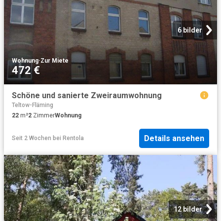
6 bilder
Wohnung
·
Zur Miete
472 €
Schöne und sanierte Zweiraumwohnung
Teltow-Fläming
22
m²
2
Zimmer
Wohnung
Details ansehen
Seit 2 Wochen
bei
Rentola
12 bilder