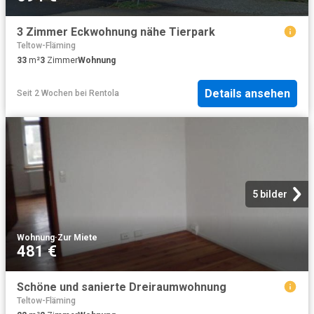
3 Zimmer Eckwohnung nähe Tierpark
Teltow-Fläming
33
m²
3
Zimmer
Wohnung
Details ansehen
Seit 2 Wochen
bei
Rentola
5 bilder
Wohnung
·
Zur Miete
481 €
Schöne und sanierte Dreiraumwohnung
Teltow-Fläming