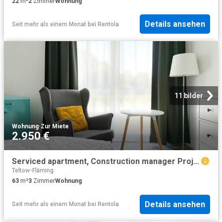
22
m²
2
Zimmer
Wohnung
Details ansehen
Seit mehr als einem Monat
bei
Rentola
11 bilder
Wohnung
·
Zur Miete
2.950 €
Serviced apartment, Construction manager Project manager Apartment
Teltow-Fläming
63
m²
3
Zimmer
Wohnung
Details ansehen
Seit mehr als einem Monat
bei
Rentola