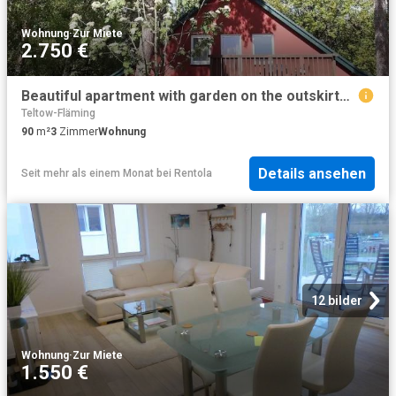
Wohnung
·
Zur Miete
2.750 €
Beautiful apartment with garden on the outskirts of Berlin
Teltow-Fläming
90
m²
3
Zimmer
Wohnung
Details ansehen
Seit mehr als einem Monat
bei
Rentola
12 bilder
Wohnung
·
Zur Miete
1.550 €