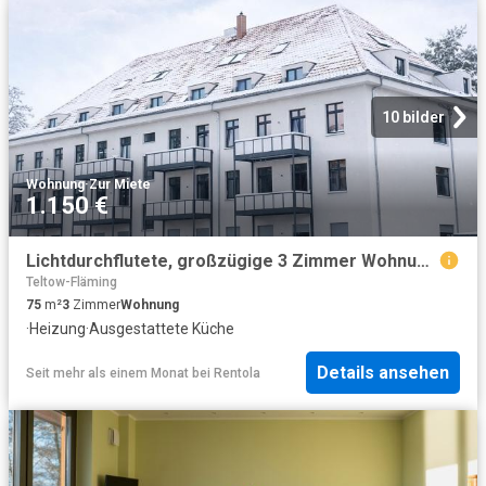
10 bilder
Wohnung
·
Zur Miete
1.150 €
Lichtdurchflutete, großzügige 3 Zimmer Wohnung mit viel Raum für Paare und kleine Familien
Teltow-Fläming
75
m²
3
Zimmer
Wohnung
·
Heizung
·
Ausgestattete Küche
Details ansehen
Seit mehr als einem Monat
bei
Rentola