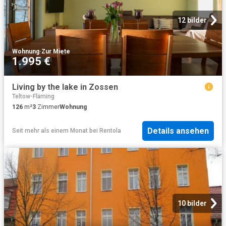
12 bilder
Wohnung
·
Zur Miete
1.995 €
Living by the lake in Zossen
Teltow-Fläming
126
m²
3
Zimmer
Wohnung
Details ansehen
Seit mehr als einem Monat
bei
Rentola
10 bilder