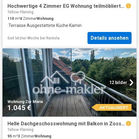
Hochwertige 4 Zimmer EG Wohnung teilmöbliert mit Kamin und Terrasse in Klausdorf am Mellensee
Teltow-Fläming
110
m²
4
Zimmer
Wohnung
·
Terrasse
·
Ausgestattete Küche
·
Kamin
Details ansehen
Seit letzter Woche
bei
Rentola
12 bilder
Wohnung
·
Zur Miete
1.045 €
AKTUALISIERT
Helle Dachgeschosswohnung mit Balkon in Zossen Wünsdorf
Teltow-Fläming
95
m²
3
Zimmer
Wohnung