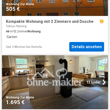
Wohnung
·
Zur Miete
505 €
Kompakte Wohnung mit 2 Zimmern und Dusche
Teltow-Fläming
46
m²
2
Zimmer
Wohnung
·
Garten
Details ansehen
Seit 2 Wochen
bei
Rentola
12 bilder
Wohnung
·
Zur Miete
1.695 €