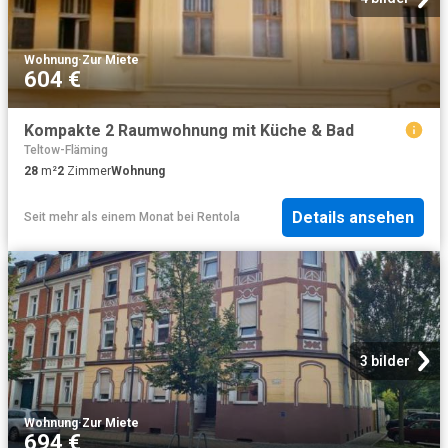
Wohnung
·
Zur Miete
604 €
Kompakte 2 Raumwohnung mit Küche & Bad
Teltow-Fläming
28
m²
2
Zimmer
Wohnung
Details ansehen
Seit mehr als einem Monat
bei
Rentola
3 bilder
Wohnung
·
Zur Miete
694 €