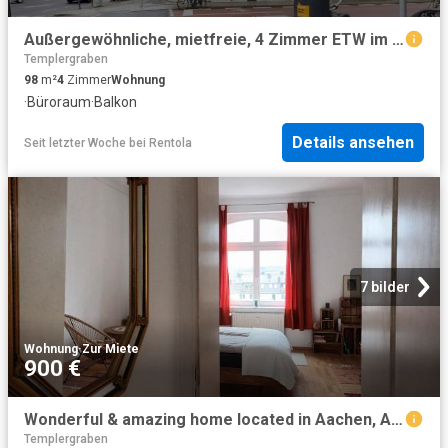
Außergewöhnliche, mietfreie, 4 Zimmer ETW im historischen denkmalgeschützten Gebäude & toller Lage
Templergraben
98
m²
4
Zimmer
Wohnung
·
Büroraum
·
Balkon
Details ansehen
Seit letzter Woche
bei
Rentola
7 bilder
Wohnung
·
Zur Miete
900 €
Wonderful & amazing home located in Aachen, Aachen Amsterdam Apartments for Rent
Templergraben