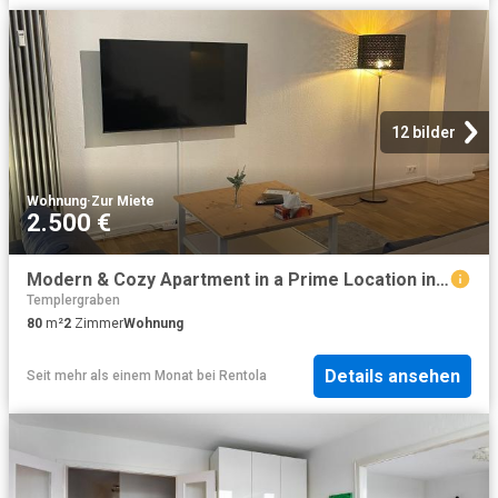
12 bilder
Wohnung
·
Zur Miete
2.500 €
Modern & Cozy Apartment in a Prime Location in Aachen
Templergraben
80
m²
2
Zimmer
Wohnung
Details ansehen
Seit mehr als einem Monat
bei
Rentola