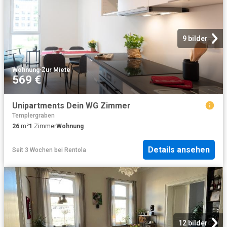
9 bilder
Wohnung
·
Zur Miete
569 €
Unipartments Dein WG Zimmer
Templergraben
26
m²
1
Zimmer
Wohnung
Details ansehen
Seit 3 Wochen
bei
Rentola
12 bilder