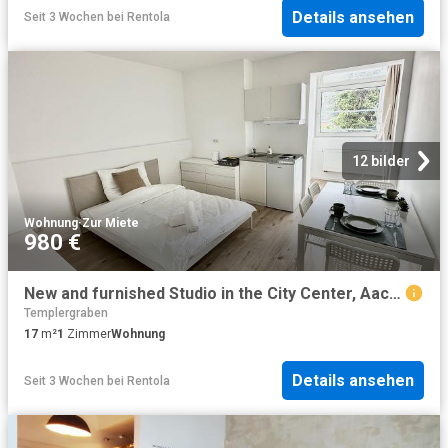
Details ansehen
Seit 3 Wochen
bei
Rentola
12 bilder
Wohnung
·
Zur Miete
980 €
New and furnished Studio in the City Center, Aachen Amsterdam Apartments for Rent
Templergraben
17
m²
1
Zimmer
Wohnung
Details ansehen
Seit 3 Wochen
bei
Rentola