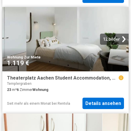
12 bilder
Wohnung
·
Zur Miete
1.119 €
Theaterplatz Aachen Student Accommodation, Germany | Amber
Templergraben
23
m²
6
Zimmer
Wohnung
Details ansehen
Seit mehr als einem Monat
bei
Rentola