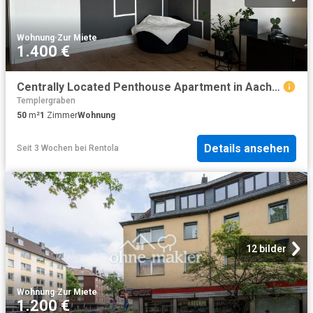
Wohnung
·
Zur Miete
1.400 €
Centrally Located Penthouse Apartment in Aachen Your New Home Awaits!, Aachen Amsterdam Apartments for Rent
Templergraben
50
m²
1
Zimmer
Wohnung
Details ansehen
Seit 3 Wochen
bei
Rentola
12 bilder
Wohnung
·
Zur Miete
1.200 €