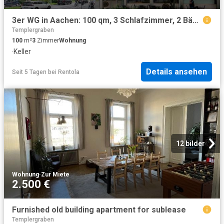
3er WG in Aachen: 100 qm, 3 Schlafzimmer, 2 Bäder, zentral | 3 room flatshare, 2 bathrooms
Templergraben
100
m²
3
Zimmer
Wohnung
·
Keller
Details ansehen
Seit 5 Tagen
bei
Rentola
12 bilder
Wohnung
·
Zur Miete
2.500 €
Furnished old building apartment for sublease
Templergraben