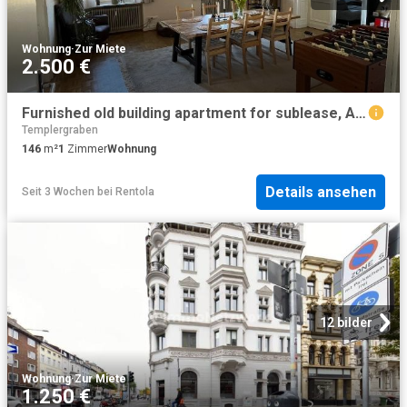
Wohnung
·
Zur Miete
2.500 €
Furnished old building apartment for sublease, Aachen Amsterdam Apartments for Rent
Templergraben
146
m²
1
Zimmer
Wohnung
Details ansehen
Seit 3 Wochen
bei
Rentola
12 bilder
Wohnung
·
Zur Miete
1.250 €