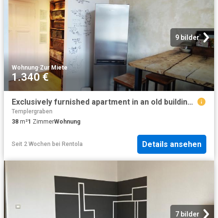
9 bilder
Wohnung
·
Zur Miete
1.340 €
Exclusively furnished apartment in an old building in a central location, Aachen Amsterdam Apartments for Rent
Templergraben
38
m²
1
Zimmer
Wohnung
Details ansehen
Seit 2 Wochen
bei
Rentola
7 bilder