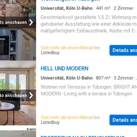
Universität, Köln U-Bahn
·
441
m²
·
2
Zimmer
·
Badezimmer
·
Wohnung
Geschmackvoll gestaltete 1,5 Zi. Wohnung mi
to anschauen
gehobener Ausstattung wie einer Ankleide mi
maßgefertigtem Einbauschrank, Küche mit E-
Geräten, LED-Einbauleuchten, Waschmaschine
Waschtischunterschrank etc. Die Wohnung be
Seit mehr als einem Monat
bei
Details a
sich gegenüber dem Waldfriedhof in einem
Listedbuy
hochwertig sanierten Gebäude mit schön
gestaltetem Innenhof. Im Gebäude befindet s
HELL UND MODERN
kleiner Fitnessraum, zusätzlich verfügt das
über eine Paketbox, Leihlastenräder, MVV K
Universität, Köln U-Bahn
·
807
m²
·
3
Zimmer
·
Wohnung
·
Terrasse
Verleih etc.
Wohnen mit Terrasse in Tübingen. BRIGHT A
MODERN -Living with a terrace in Tübingen.
to anschauen
Seit mehr als einem Monat
bei
Details a
Listedbuy