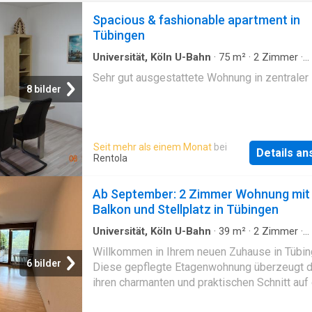
Spacious & fashionable apartment in
Tübingen
Universität, Köln U-Bahn
·
75
m²
·
2
Zimmer
·
Wohnung
Sehr gut ausgestattete Wohnung in zentraler
8 bilder
Seit mehr als einem Monat
bei
Details a
Rentola
Ab September: 2 Zimmer Wohnung mit
Balkon und Stellplatz in Tübingen
Universität, Köln U-Bahn
·
39
m²
·
2
Zimmer
·
Wohnung
·
Keller
·
Parkplatz
·
Balkon
Willkommen in Ihrem neuen Zuhause in Tübin
6 bilder
Diese gepflegte Etagenwohnung überzeugt d
ihren charmanten und praktischen Schnitt auf 
m² Wohnfläche, ideal für Singles oder Paare.