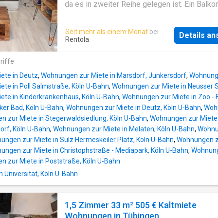
da es in zweiter Reihe gelegen ist. Ein Balko
ergänzt die Vorzüge. Ein Privatparkplatz steh
an der Unterkunft ebenfalls kostenfrei zu Ihr
Seit mehr als einem Monat
bei
Details a
Verfügung. Die Unterkunft ist sehr geräumig 
Rentola
insgesamt 75m2 groß. Sie umfasst eine voll
ausgestatte Küche mit Geschirrspüler, Kühlsc
riffe
Mikrowelle, Küchengeräten und Kaffeevollau
ete in Deutz
,
Wohnungen zur Miete in Marsdorf, Junkersdorf
,
Wohnunge
te in Poll Salmstraße, Köln U-Bahn
,
Wohnungen zur Miete in Neusser St
te in Kinderkrankenhaus, Köln U-Bahn
,
Wohnungen zur Miete in Zoo - F
lker Bad, Köln U-Bahn
,
Wohnungen zur Miete in Deutz, Köln U-Bahn
,
Wohn
 zur Miete in Stegerwaldsiedlung, Köln U-Bahn
,
Wohnungen zur Miete 
orf, Köln U-Bahn
,
Wohnungen zur Miete in Melaten, Köln U-Bahn
,
Wohnun
ungen zur Miete in Sülz Hermeskeiler Platz, Köln U-Bahn
,
Wohnungen zur
ungen zur Miete in Christophstraße - Mediapark, Köln U-Bahn
,
Wohnunge
 zur Miete in Poststraße, Köln U-Bahn
n Universität, Köln U-Bahn
1,5 Zimmer 33 m² 505 € Kaltmiete
Wohnungen in Tübingen