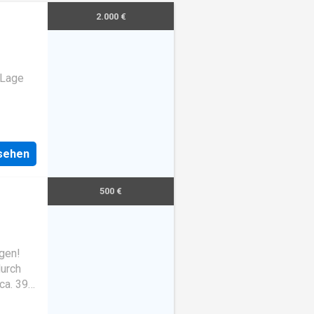
2.000 €
 Lage
nsehen
500 €
gen!
urch
ca. 39
Die