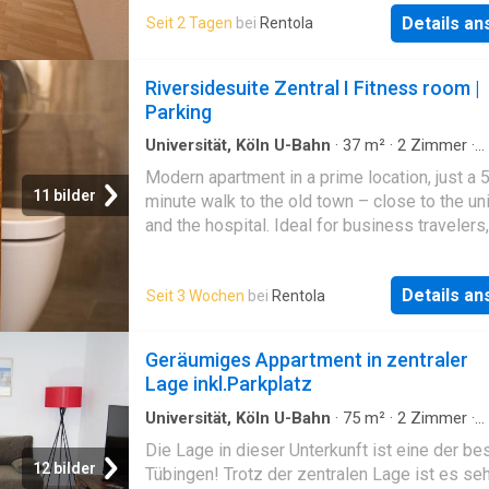
1980 erbaute Wohnung bietet insgesamt zwei
Details a
Seit 2 Tagen
bei
Rentola
Zimmer, darunter ein komfortables Schlafzi
und ein einladendes Wohnzimmer. Von hier a
haben Sie Zugang zu einem gemütlichen Bal
Riversidesuite Zentral I Fitness room |
perfekt, um die frische Luft zu genießen und
Parking
entspannt ausklingen zu lassen.Das Badezim
funktional gestaltet, während die Kochnische
Universität, Köln U-Bahn
·
37
m²
·
2
Zimmer
·
Wohnung
ausreichend Raum für Ihre kulinarischen Abe
Modern apartment in a prime location, just a 
bietet. Ein weiteres Highlight ist der vorhand
11 bilder
minute walk to the old town – close to the un
Keller, der zusätzlichen Stauraum schafft und
and the hospital. Ideal for business travelers,
Aufbewahrung Ihrer persönlichen Gegenstän
families, and tourists.”
erleichtert.Die Wohnung ist ab September ve
und strahlt in einem gepflegten Zustand
Details a
Seit 3 Wochen
bei
Rentola
Geräumiges Appartment in zentraler
Lage inkl.Parkplatz
Universität, Köln U-Bahn
·
75
m²
·
2
Zimmer
·
Wohnung
·
Balkon
Die Lage in dieser Unterkunft ist eine der bes
12 bilder
Tübingen! Trotz der zentralen Lage ist es seh