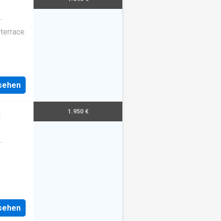
terrace
nsehen
1.950 €
g
nsehen