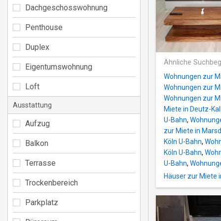
Dachgeschosswohnung
Penthouse
Duplex
Ähnliche Suchbeg
Eigentumswohnung
Wohnungen zur Mi
Loft
Wohnungen zur Mie
Wohnungen zur Mie
Ausstattung
Miete in Deutz-Ka
U-Bahn
,
Wohnungen
Aufzug
zur Miete in Marsd
Köln U-Bahn
,
Wohn
Balkon
Köln U-Bahn
,
Wohn
Terrasse
U-Bahn
,
Wohnungen
Häuser zur Miete i
Trockenbereich
Parkplatz