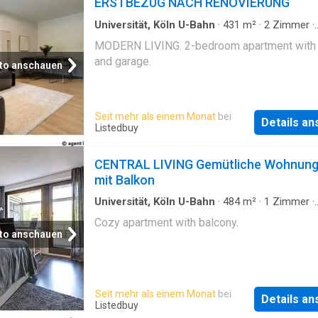
ERSTBEZUG NACH RENOVIERUNG
Universität, Köln U-Bahn
·
431
m²
·
2
Zimmer
·
Wohnung
·
Parkplatz
MODERN LIVING. 2-bedroom apartment with 
and garage.
to anschauen
Seit mehr als einem Monat
bei
Details a
Listedbuy
CENTRAL LIVING Gemütliche Wohnun
mit Balkon
Universität, Köln U-Bahn
·
484
m²
·
1
Zimmer
·
Wohnung
·
Balkon
Cozy apartment with balcony.
to anschauen
Seit mehr als einem Monat
bei
Details a
Listedbuy