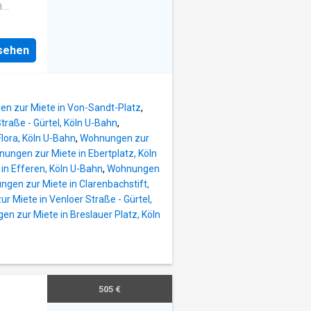
n
t Ihnen
er
nsehen
und
hrank,
tomat
n zur Miete in Von-Sandt-Platz
,
raße - Gürtel, Köln U-Bahn
,
lora, Köln U-Bahn
,
Wohnungen zur
ungen zur Miete in Ebertplatz, Köln
in Efferen, Köln U-Bahn
,
Wohnungen
gen zur Miete in Clarenbachstift,
 Miete in Venloer Straße - Gürtel,
n zur Miete in Breslauer Platz, Köln
505 €