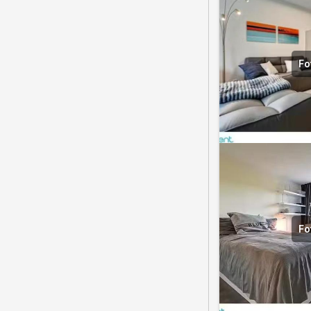
Fo
Fo