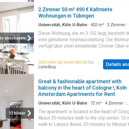
2 Zimmer 50 m² 490 € Kaltmiete
Wohnungen in Tübingen
Universität, Köln U-Bahn
·
452
m²
·
2
Zimmer
·
Badezimmer
·
Wohnung
·
Garten
·
Balkon
·
Diese Wohnung, die im 3. OG liegt, besticht d
Ausgestattete Küche
·
Aufzug
to anschauen
eine gehobene Innenausstattung. Die Wohnu
verfügt über zwei einladende Zimmer. Über e
Fahrstuhl gelangen Sie bequem in die
entsprechende Etage. Eine Besonderheit ist d
Seit mehr als einem Monat
bei
Details a
das Gebäude große Balkon. Auch können Sie
Listedbuy
Garten am Haus mitnutzen. Neben einem Aut
Slplatz (Duplex 4er Parker) gehört außerdem
Great & fashionable apartment with
moderne Einbauküche mit Spülmaschine zur
balcony in the heart of Cologne !, Koln
Wohnung. Die Wohnung eignet sich hervorrag
Amsterdam Apartments for Rent
eine Einzelperson mit Wunsch in der Stadtmi
leben. Die Kliniken befinden sich in Laufnähe
Universität, Köln U-Bahn
·
72
m²
·
4
Zimmer
·
Wohnung
können mit dem Bus optimal erreicht werden.
The apartment is located in the heart of Colo
12 bilder
Pendler profitieren von dem eigenen Parkpla
About 20 minutes walk to the city center. 15 
der direkten Anbindung zur B27
walk to Lances Arena. 20 minutes to Messe K