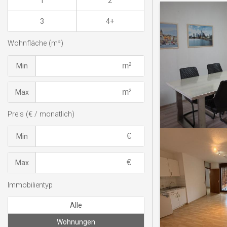
1
2
3
4+
Wohnfläche (m²)
Min
Max
Preis (€ / monatlich)
Min
Max
Immobilientyp
Alle
Wohnungen