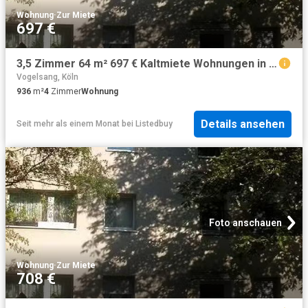
Wohnung
·
Zur Miete
697 €
3,5 Zimmer 64 m² 697 € Kaltmiete Wohnungen in Köln
Vogelsang, Köln
936
m²
4
Zimmer
Wohnung
Details ansehen
Seit mehr als einem Monat
bei
Listedbuy
Foto anschauen
Wohnung
·
Zur Miete
708 €