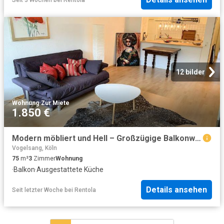
12 bilder
Wohnung
·
Zur Miete
1.850 €
Modern möbliert und Hell – Großzügige Balkonwohnung in Köln Bickendorf! – zeitwohnen.de
Vogelsang, Köln
75
m²
3
Zimmer
Wohnung
·
Balkon
·
Ausgestattete Küche
Details ansehen
Seit letzter Woche
bei
Rentola