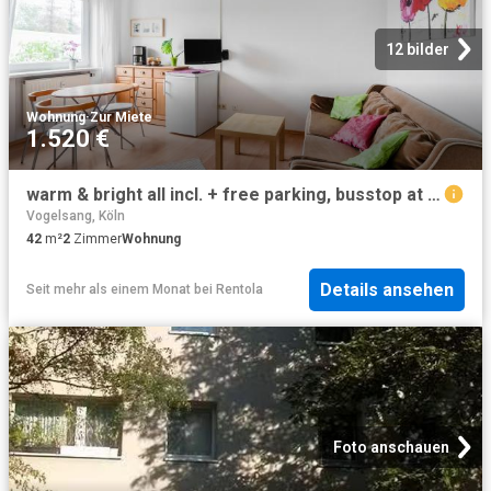
12 bilder
Wohnung
·
Zur Miete
1.520 €
warm & bright all incl. + free parking, busstop at our doorstep
Vogelsang, Köln
42
m²
2
Zimmer
Wohnung
Details ansehen
Seit mehr als einem Monat
bei
Rentola
Foto anschauen