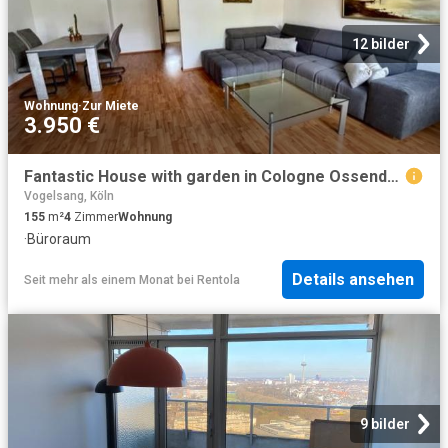
12 bilder
Wohnung
·
Zur Miete
3.950 €
Fantastic House with garden in Cologne Ossendorf quiet location
Vogelsang, Köln
155
m²
4
Zimmer
Wohnung
·
Büroraum
Details ansehen
Seit mehr als einem Monat
bei
Rentola
9 bilder