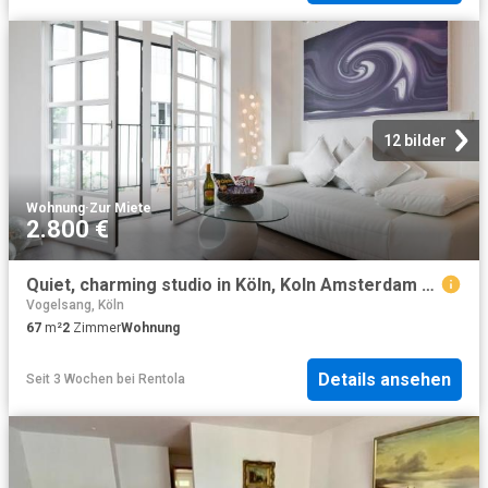
12 bilder
Wohnung
·
Zur Miete
2.800 €
Quiet, charming studio in Köln, Koln Amsterdam Apartments for Rent
Vogelsang, Köln
67
m²
2
Zimmer
Wohnung
Details ansehen
Seit 3 Wochen
bei
Rentola