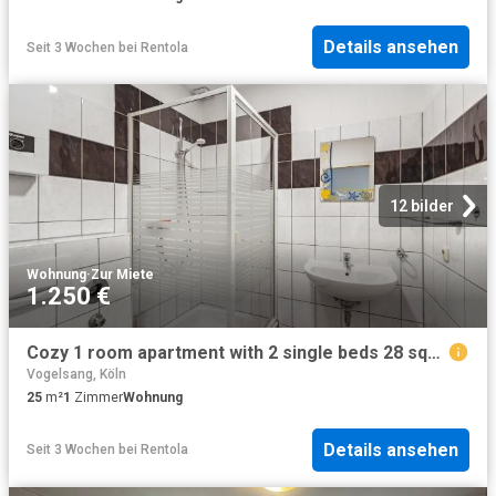
Details ansehen
Seit 3 Wochen
bei
Rentola
12 bilder
Wohnung
·
Zur Miete
1.250 €
Cozy 1 room apartment with 2 single beds 28 sqm, Koln Amsterdam Apartments for Rent
Vogelsang, Köln
25
m²
1
Zimmer
Wohnung
Details ansehen
Seit 3 Wochen
bei
Rentola