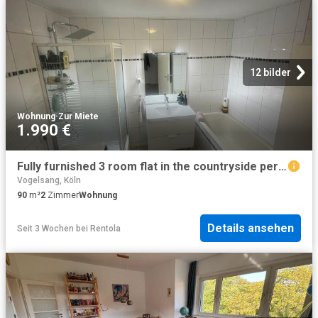
12 bilder
Wohnung
·
Zur Miete
1.990 €
Fully furnished 3 room flat in the countryside perfect combination of nature and city connections, Koln Amsterdam Apartments for Rent
Vogelsang, Köln
90
m²
2
Zimmer
Wohnung
Details ansehen
Seit 3 Wochen
bei
Rentola