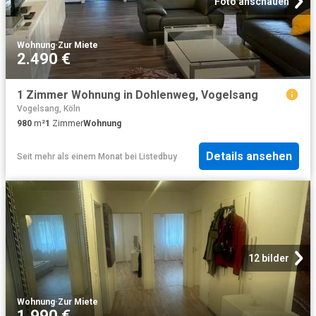
Foto anschauen
Wohnung
·
Zur Miete
2.490 €
1 Zimmer Wohnung in Dohlenweg, Vogelsang
Vogelsang, Köln
980
m²
1
Zimmer
Wohnung
Details ansehen
Seit mehr als einem Monat
bei
Listedbuy
12 bilder
Wohnung
·
Zur Miete
1.990 €