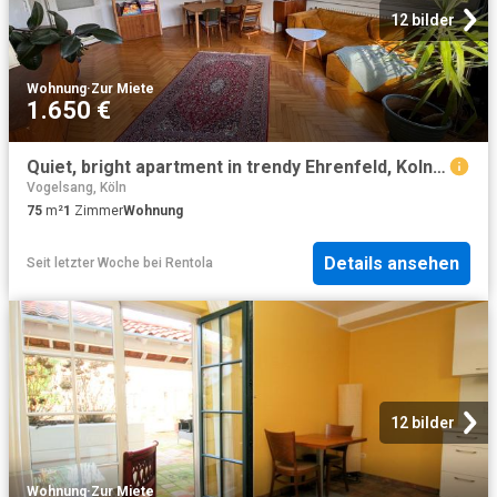
12 bilder
Wohnung
·
Zur Miete
1.650 €
Quiet, bright apartment in trendy Ehrenfeld, Koln Amsterdam Apartments for Rent
Vogelsang, Köln
75
m²
1
Zimmer
Wohnung
Details ansehen
Seit letzter Woche
bei
Rentola
12 bilder
Wohnung
·
Zur Miete