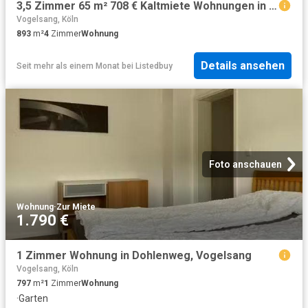
3,5 Zimmer 65 m² 708 € Kaltmiete Wohnungen in Köln
Vogelsang, Köln
893
m²
4
Zimmer
Wohnung
Details ansehen
Seit mehr als einem Monat
bei
Listedbuy
Foto anschauen
Wohnung
·
Zur Miete
1.790 €
1 Zimmer Wohnung in Dohlenweg, Vogelsang
Vogelsang, Köln
797
m²
1
Zimmer
Wohnung
·
Garten