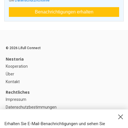
die
Datenschutzrichtlinie
Benachrichtigungen erhalten
© 2026 Lifull Connect
Nestoria
Kooperation
Über
Kontakt
Rechtliches
Impressum
Datenschutzbestimmungen
Politik zur Verwendung von Cookies
Cookie-Einstellunge
Erhalten Sie E-Mail-Benachrichtigungen und sehen Sie