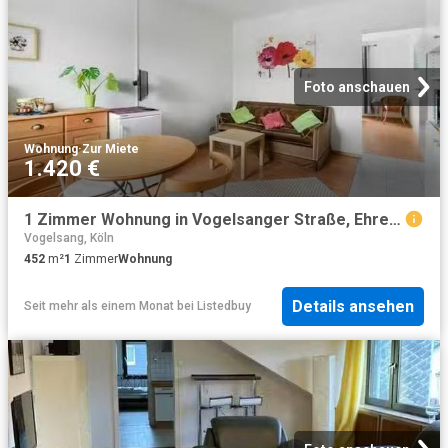
Foto anschauen
Wohnung
·
Zur Miete
1.420 €
1 Zimmer Wohnung in Vogelsanger Straße, Ehrenfeld
Vogelsang, Köln
452
m²
1
Zimmer
Wohnung
Details ansehen
Seit mehr als einem Monat
bei
Listedbuy