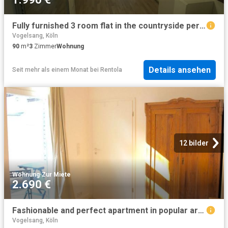
Fully furnished 3 room flat in the countryside perfect combination of nature and city connections
Vogelsang, Köln
90
m²
3
Zimmer
Wohnung
Details ansehen
Seit mehr als einem Monat
bei
Rentola
12 bilder
Wohnung
·
Zur Miete
2.690 €
Fashionable and perfect apartment in popular area, Köln, Koln Amsterdam Apartments for Rent
Vogelsang, Köln