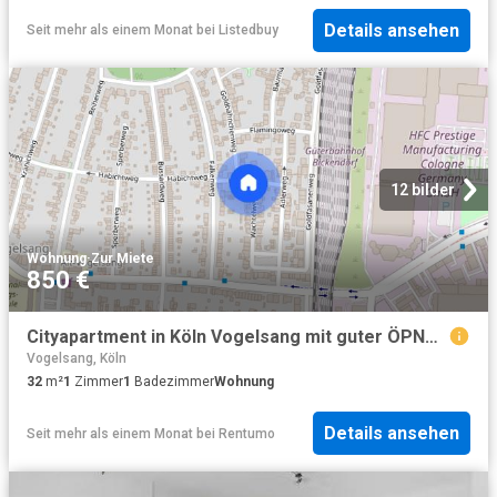
Details ansehen
Seit mehr als einem Monat
bei
Listedbuy
12 bilder
Wohnung
·
Zur Miete
850 €
Cityapartment in Köln Vogelsang mit guter ÖPNV Anbindung Video Online
Vogelsang, Köln
32
m²
1
Zimmer
1
Badezimmer
Wohnung
Details ansehen
Seit mehr als einem Monat
bei
Rentumo