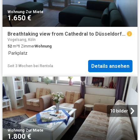
Wohnung
·
Zur Miete
1.650 €
Breathtaking view from Cathedral to Düsseldorf, Koln Amsterdam Apartments for Rent
Vogelsang, Köln
52
m²
1
Zimmer
Wohnung
·
Parkplatz
Details ansehen
Seit 3 Wochen
bei
Rentola
10 bilder
Wohnung
·
Zur Miete
1.800 €