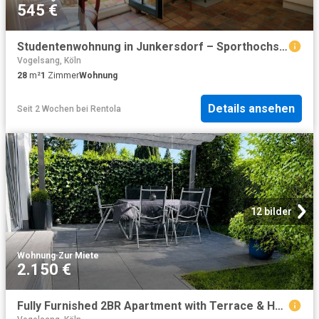
545 €
Studentenwohnung in Junkersdorf – Sporthochschule – möbliert – Pauschalmiete
Vogelsang, Köln
28
m²
1
Zimmer
Wohnung
Details ansehen
Seit 2 Wochen
bei
Rentola
12 bilder
Wohnung
·
Zur Miete
2.150 €
Fully Furnished 2BR Apartment with Terrace & Home Office | Cologne Niehl, Koln Amsterdam Apartments for Rent