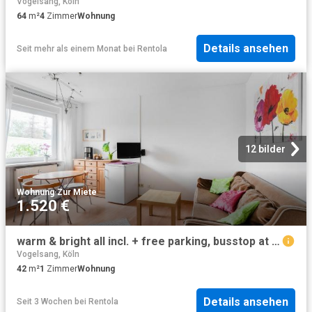
Vogelsang, Köln
64
m²
4
Zimmer
Wohnung
Details ansehen
Seit mehr als einem Monat
bei
Rentola
12 bilder
Wohnung
·
Zur Miete
1.520 €
warm & bright all incl. + free parking, busstop at our doorstep, Koln Amsterdam Apartments for Rent
Vogelsang, Köln
42
m²
1
Zimmer
Wohnung
Details ansehen
Seit 3 Wochen
bei
Rentola