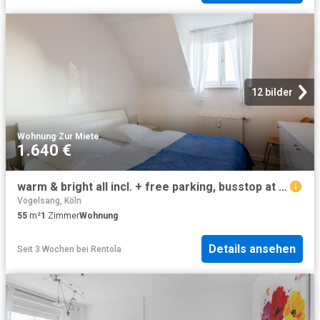
12 bilder
Wohnung
·
Zur Miete
1.640 €
warm & bright all incl. + free parking, busstop at our doorstep, Koln Amsterdam Apartments for Rent
Vogelsang, Köln
55
m²
1
Zimmer
Wohnung
Details ansehen
Seit 3 Wochen
bei
Rentola