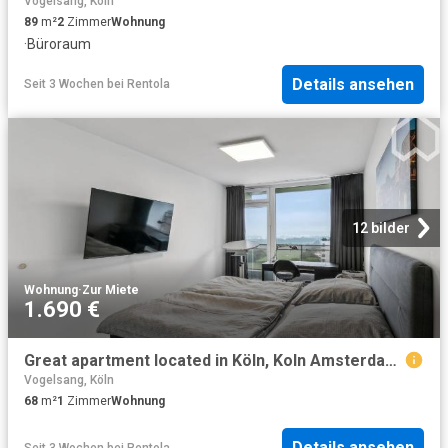
Vogelsang, Köln
89
m²
2
Zimmer
Wohnung
·
Büroraum
Details ansehen
Seit 3 Wochen
bei
Rentola
12 bilder
Wohnung
·
Zur Miete
1.690 €
Great apartment located in Köln, Koln Amsterdam Apartments for Rent
Vogelsang, Köln
68
m²
1
Zimmer
Wohnung
Details ansehen
Seit 3 Wochen
bei
Rentola