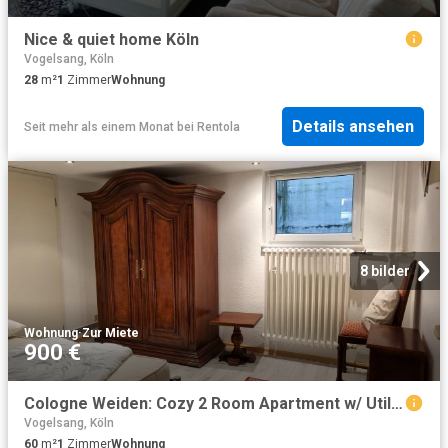
Nice & quiet home Köln
Vogelsang, Köln
28
m²
1
Zimmer
Wohnung
Details ansehen
Seit mehr als einem Monat
bei
Rentola
8 bilder
Wohnung
·
Zur Miete
900 €
Cologne Weiden: Cozy 2 Room Apartment w/ Utilities Included – Perfect for Students & Professionals, Koln Amsterdam Apartments for Rent
Vogelsang, Köln
60
m²
1
Zimmer
Wohnung