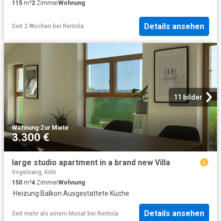
115
m²
2
Zimmer
Wohnung
Details ansehen
Seit 2 Wochen
bei
Rentola
11 bilder
Wohnung
·
Zur Miete
3.300 €
large studio apartment in a brand new Villa
Vogelsang, Köln
150
m²
4
Zimmer
Wohnung
·
Heizung
·
Balkon
·
Ausgestattete Küche
Details ansehen
Seit mehr als einem Monat
bei
Rentola