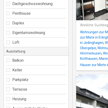
Dachgeschosswohnung
Penthouse
Duplex
Ähnliche Suchbeg
Wohnungen zur Mie
Eigentumswohnung
zur Miete in Erlin
Loft
in Jedinghagen
,
W
Obergelpe
,
Wohnun
Ausstattung
Himmerkusen
,
Woh
Kotthausen, Mari
Balkon
Häuser zur Miete 
Keller
Parkplatz
Terrasse
Heizung