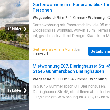
für 8 Pers. eignet sich auch für Besprechung
Gartenwohnung mit Panoramablick für
Features: modern kitchen, air conditioning, la
inklusive. Waschmaschine und Trockner im Ke
Personen
dining table for up to 8 people, Wi-Fi, washin
machine
Wegescheid
·
95
m²
·
4
Zimmer
·
Wohnung
·
G
Keller
·
Terrasse
Gartenwohnung mit Panoramablick, die 95 m²
12 bilder
Erdgeschoss Wohnung, wovon 15 m² Terrass
ist, geschmackvoll mit Design- Klassikern Mö
Mit einem atemberaubenden Panoramablick 
sie den Sonnenuntergang bei einem Glas We
Seit mehr als einem Monat
bei
Details a
genießen. Die Wohnung verfügt auch über ei
immosurf
moderne Küche, Kelleraum und 2 Terassen. E
250m2 Garten, der vom Gärtner gepflegt wird, 
Mietwohnung E07, Dieringhauser Str. 4
zur Alleinnutzung vorgesehen. Wlan,
51645 Gummersbach Dieringhausen
Waschmaschine, Trockner, Parkplatz usw. ink
Waschmaschine und Trockner im Keller
Wegescheid
·
113
m²
·
4
Zimmer
·
Wohnung
In 51645 Gummersbach OT Dieringhausen,
12 bilder
Dieringhauser Str. 45, steht Ihnen ab sofort e
112,92 m² große Wohnung im 3. OG/DG im W
und Geschäftshaus nach Teilkernsanierung u
Renovierung zur Anmietung zur Verfügung.De