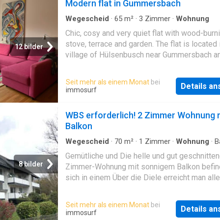
Modern flat in Gummersbach
Wegescheid
·
65
m²
·
3
Zimmer
·
Wohnung
Chic, cosy and very quiet flat with wood-burn
stove, terrace and garden. The flat is located 
12 bilder
village of Hülsenbusch near Gummersbach a
Engelskirchen. The journey time to Cologne i
35 minutes
Seit mehr als einem Monat
bei
Details a
immosurf
WBS erforderlich! 2 Zimmer Wohnung 
Balkon
Wegescheid
·
70
m²
·
1
Zimmer
·
Wohnung
·
B
Gemütliche und Die helle und gut geschnitten
8 bilder
Zimmer-Wohnung mit sonnigem Balkon befin
sich in einem Über die Diele erreicht man alle
Zimmer der Wohnung. Das funktionale Tagesl
Bad ist mit einer Badewanne ausgestattet un
Seit mehr als einem Monat
bei
Details a
gefliest. Die Küche verfügt über alle nötigen
immosurf