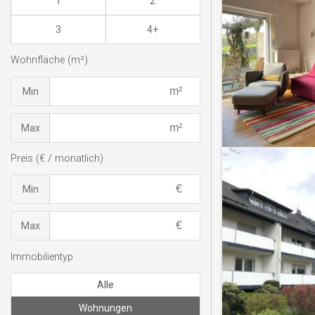
1
2
3
4+
Wohnfläche (m²)
Min
Max
Preis (€ / monatlich)
Min
Max
Immobilientyp
Alle
Wohnungen