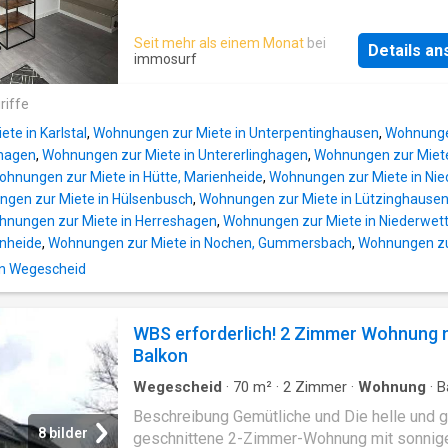
Fußminuten eine Bushaltesle oder das Ortsz
Wohnung begeistert mit heller, freundlicher
von Gummersbach mit Einzelhandelsgeschäf
Atmosphäre und einer großzügigen Dachterr
Seit mehr als einem Monat
bei
Supermärkten, Banken, Ärzten und Apotheke
Details a
ideal zum Entspannen und Genießen. Im
immosurf
Kindergärten und Schulen. Es besteht eine gu
Schlafzimmer erwarten Sie zwei bequeme B
Anbindung zur Autobahn A4 (Richtung Köln o
(1,20 × 2 m und 0,90 × 2 m) mit hohen Matrat
riffe
Olpe). Gummersbach ist die Kreisstadt des
kuscheligen 4-Jahreszeiten-Decken. Das gr
Oberbergischen Kreises im Regierungsbezir
te in Karlstal
,
Wohnungen zur Miete in Unterpentinghausen
,
Wohnungen
bietet eine ebenerdige Dusche und eine kom
und befin
ghagen
,
Wohnungen zur Miete in Untererlinghagen
,
Wohnungen zur Miete
Eckbadewanne – alles neu und hochwertig
ohnungen zur Miete in Hütte, Marienheide
,
Wohnungen zur Miete in Nie
ausgestattet. Die Küche ist modern eingerich
gen zur Miete in Hülsenbusch
,
Wohnungen zur Miete in Lützinghause
Geschirrspüler, Kühlschrank mit Gefrierfach,
nungen zur Miete in Herreshagen
,
Wohnungen zur Miete in Niederwet
Kapselkaffeemaschine und den wichtigsten
enheide
,
Wohnungen zur Miete in Nochen, Gummersbach
,
Wohnungen zu
Kochutensilien. Ein erstes Set Bettwäsche u
in Wegescheid
Handtücher ist im Preis enthalten. Zur Wohn
gehört ein separater Zugang. Parkmöglichkei
finden Sie direkt an der Straße vor dem Haus.
WBS erforderlich! 2 Zimmer Wohnung 
erwartet Sie moderner Komfort, stilvolles De
Balkon
und ein Ort zum Ankommen und Wohlfühlen. Z
Lage mit Nähe zu Gummersbach und vielen
Wegescheid
·
70
m²
·
2
Zimmer
·
Wohnung
·
B
Highlights Die Wohn
Beschreibung Gemütliche und Die helle und g
8 bilder
geschnittene 2-Zimmer-Wohnung mit sonni