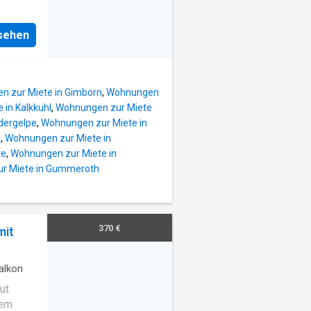
entrum
ten,
asse –
n sowie
nsehen
te
etten
der
zen und
oße Bad
k Köln
 zur Miete in Gimborn
,
Wohnungen
fortable
 in Kalkkuhl
,
Wohnungen zur Miete
dergelpe
,
Wohnungen zur Miete in
tet mit
n
,
Wohnungen zur Miete in
te
,
Wohnungen zur Miete in
r Miete in Gummeroth
nd
ung
ten
 Hier
370 €
mit
sign
entrale
alkon
ut
gem