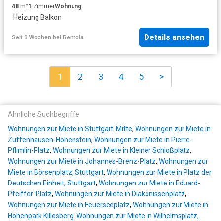
48
m²
1
Zimmer
Wohnung
·
Heizung
·
Balkon
Details ansehen
Seit 3 Wochen
bei
Rentola
1
2
3
4
5
>
Ähnliche Suchbegriffe
Wohnungen zur Miete in Stuttgart-Mitte
,
Wohnungen zur Miete in
Zuffenhausen-Hohenstein
,
Wohnungen zur Miete in Pierre-
Pflimlin-Platz
,
Wohnungen zur Miete in Kleiner Schloßplatz
,
Wohnungen zur Miete in Johannes-Brenz-Platz
,
Wohnungen zur
Miete in Börsenplatz, Stuttgart
,
Wohnungen zur Miete in Platz der
Deutschen Einheit, Stuttgart
,
Wohnungen zur Miete in Eduard-
Pfeiffer-Platz
,
Wohnungen zur Miete in Diakonissenplatz
,
Wohnungen zur Miete in Feuerseeplatz
,
Wohnungen zur Miete in
Höhenpark Killesberg
,
Wohnungen zur Miete in Wilhelmsplatz,