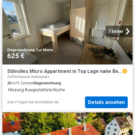
7 bilder
Etagenwohnung
·
Zur Miete
625 €
Stilvolles Micro Appartment in Top Lage nahe Bahnhof Feuerbach + 6
Zuffenhäuser Kelterplatz
20
m²
1
Zimmer
Etagenwohnung
·
Heizung
·
Ausgestattete Küche
Details ansehen
Seit 3 Tagen
bei
Immobilien.de