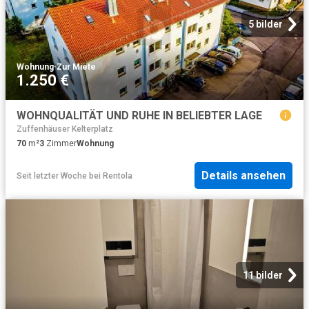
5 bilder
Wohnung
·
Zur Miete
1.250 €
WOHNQUALITÄT UND RUHE IN BELIEBTER LAGE
Zuffenhäuser Kelterplatz
70
m²
3
Zimmer
Wohnung
Details ansehen
Seit letzter Woche
bei
Rentola
11 bilder