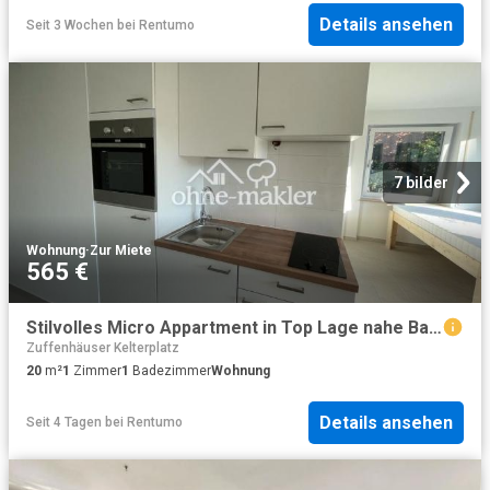
Details ansehen
Seit 3 Wochen
bei
Rentumo
7 bilder
Wohnung
·
Zur Miete
565 €
Stilvolles Micro Appartment in Top Lage nahe Bahnhof Feuerbach + 4
Zuffenhäuser Kelterplatz
20
m²
1
Zimmer
1
Badezimmer
Wohnung
Details ansehen
Seit 4 Tagen
bei
Rentumo