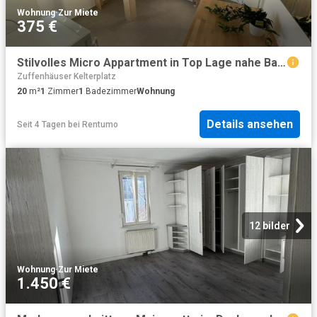
Wohnung
·
Zur Miete
375 €
Stilvolles Micro Appartment in Top Lage nahe Bahnhof Feuerbach + 6
Zuffenhäuser Kelterplatz
20
m²
1
Zimmer
1
Badezimmer
Wohnung
Details ansehen
Seit 4 Tagen
bei
Rentumo
12 bilder
Wohnung
·
Zur Miete
1.450 €