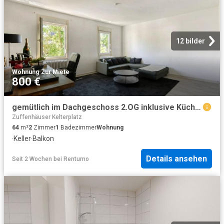
12 bilder
Wohnung
·
Zur Miete
800 €
gemütlich im Dachgeschoss 2.OG inklusive Küchenmöbel E Geräte & Möbel Übernahme v. Vormieter möglich
Zuffenhäuser Kelterplatz
64
m²
2
Zimmer
1
Badezimmer
Wohnung
·
Keller
·
Balkon
Details ansehen
Seit 2 Wochen
bei
Rentumo