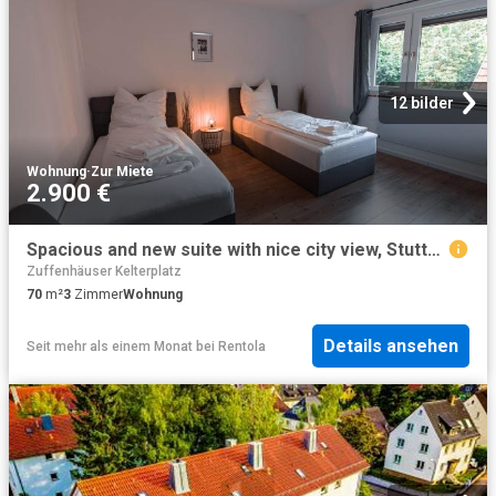
12 bilder
Wohnung
·
Zur Miete
2.900 €
Spacious and new suite with nice city view, Stuttgart
Zuffenhäuser Kelterplatz
70
m²
3
Zimmer
Wohnung
Details ansehen
Seit mehr als einem Monat
bei
Rentola