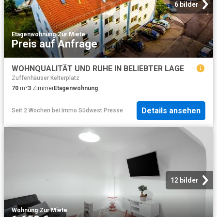
6 bilder
Etagenwohnung
·
Zur Miete
Preis auf Anfrage
WOHNQUALITÄT UND RUHE IN BELIEBTER LAGE
Zuffenhäuser Kelterplatz
70
m²
3
Zimmer
Etagenwohnung
Details ansehen
Seit 2 Wochen
bei
Immo Südwest Presse
12 bilder
Wohnung
·
Zur Miete