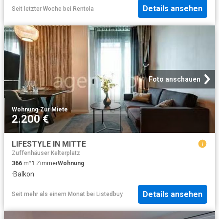
Details ansehen
Seit letzter Woche
bei
Rentola
Foto anschauen
Wohnung
·
Zur Miete
2.200 €
LIFESTYLE IN MITTE
Zuffenhäuser Kelterplatz
366
m²
1
Zimmer
Wohnung
·
Balkon
Details ansehen
Seit mehr als einem Monat
bei
Listedbuy