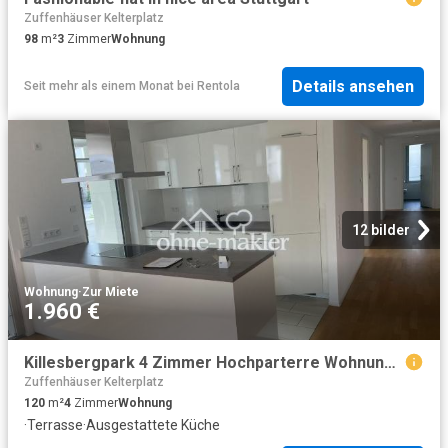
Zuffenhäuser Kelterplatz
98
m²
3
Zimmer
Wohnung
Details ansehen
Seit mehr als einem Monat
bei
Rentola
12 bilder
Wohnung
·
Zur Miete
1.960 €
Killesbergpark 4 Zimmer Hochparterre Wohnung mit EBK und gr. Terrasse
Zuffenhäuser Kelterplatz
120
m²
4
Zimmer
Wohnung
·
Terrasse
·
Ausgestattete Küche