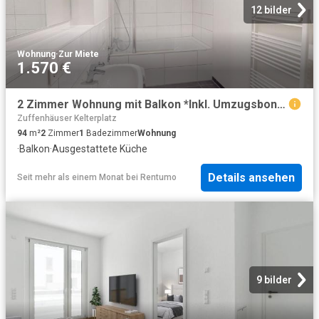
12 bilder
Wohnung
·
Zur Miete
1.570 €
2 Zimmer Wohnung mit Balkon *Inkl. Umzugsbonus
Zuffenhäuser Kelterplatz
94
m²
2
Zimmer
1
Badezimmer
Wohnung
·
Balkon
·
Ausgestattete Küche
Details ansehen
Seit mehr als einem Monat
bei
Rentumo
9 bilder