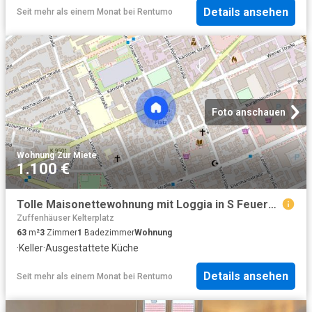
Details ansehen
Seit mehr als einem Monat
bei
Rentumo
Foto anschauen
Wohnung
·
Zur Miete
1.100 €
Tolle Maisonettewohnung mit Loggia in S Feuerbach
Zuffenhäuser Kelterplatz
63
m²
3
Zimmer
1
Badezimmer
Wohnung
·
Keller
·
Ausgestattete Küche
Details ansehen
Seit mehr als einem Monat
bei
Rentumo