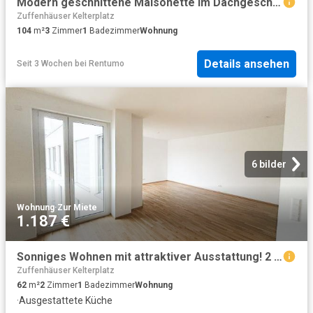
Modern geschnittene Maisonette im Dachgeschoss — zentrumsnah in Stuttgart‑Feuerbach
Zuffenhäuser Kelterplatz
104
m²
3
Zimmer
1
Badezimmer
Wohnung
Details ansehen
Seit 3 Wochen
bei
Rentumo
6 bilder
Wohnung
·
Zur Miete
1.187 €
Sonniges Wohnen mit attraktiver Ausstattung! 2 Zimmer Wohnung mit EBK
Zuffenhäuser Kelterplatz
62
m²
2
Zimmer
1
Badezimmer
Wohnung
·
Ausgestattete Küche