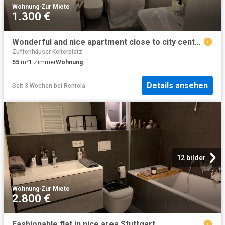
Wohnung
·
Zur Miete
1.300 €
Wonderful and nice apartment close to city center Stuttgart, Stuttgart Amsterdam Apartments for Rent
Zuffenhäuser Kelterplatz
55
m²
1
Zimmer
Wohnung
Details ansehen
Seit 3 Wochen
bei
Rentola
12 bilder
Wohnung
·
Zur Miete
2.800 €
Fashionable flat in nice area Stuttgart