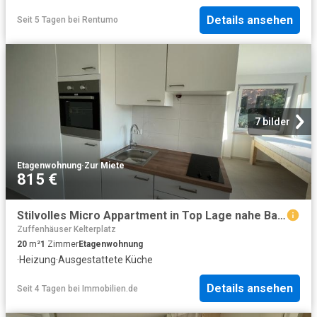
Details ansehen
Seit 5 Tagen
bei
Rentumo
7 bilder
Etagenwohnung
·
Zur Miete
815 €
Stilvolles Micro Appartment in Top Lage nahe Bahnhof Feuerbach + 4
Zuffenhäuser Kelterplatz
20
m²
1
Zimmer
Etagenwohnung
·
Heizung
·
Ausgestattete Küche
Details ansehen
Seit 4 Tagen
bei
Immobilien.de