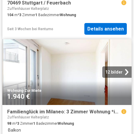
70469 Stuttgart / Feuerbach
Zuffenhäuser Kelterplatz
104
m²
3
Zimmer
1
Badezimmer
Wohnung
Details ansehen
Seit 3 Wochen
bei
Rentumo
12 bilder
Wohnung
·
Zur Miete
1.940 €
Familienglück im Milaneo: 3 Zimmer Wohnung *inkl. Umzugsbonus* zu vermieten!
Zuffenhäuser Kelterplatz
98
m²
3
Zimmer
1
Badezimmer
Wohnung
·
Balkon