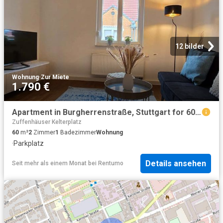
12 bilder
Wohnung
·
Zur Miete
1.790 €
Apartment in Burgherrenstraße, Stuttgart for 60 m² with 2 bedrooms
Zuffenhäuser Kelterplatz
60
m²
2
Zimmer
1
Badezimmer
Wohnung
·
Parkplatz
Details ansehen
Seit mehr als einem Monat
bei
Rentumo