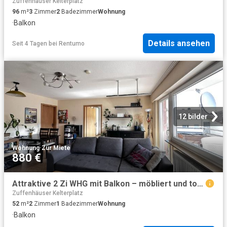
Zuffenhäuser Kelterplatz
96
m²
3
Zimmer
2
Badezimmer
Wohnung
·
Balkon
Details ansehen
Seit 4 Tagen
bei
Rentumo
12 bilder
Wohnung
·
Zur Miete
880 €
Attraktive 2 Zi WHG mit Balkon – möbliert und top ausgestattet einziehen und sofort wohlfühlen
Zuffenhäuser Kelterplatz
52
m²
2
Zimmer
1
Badezimmer
Wohnung
·
Balkon