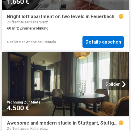
1.650 €
Bright loft apartment on two levels in Feuerbach
Zuffenhäuser Kelterplatz
60
m²
2
Zimmer
Wohnung
Details ansehen
Seit letzter Woche
bei
Rentola
5 bilder
Wohnung
·
Zur Miete
4.500 €
Awesome and modern studio in Stuttgart, Stuttgart Amsterdam Apartments for Rent
Zuffenhäuser Kelterplatz