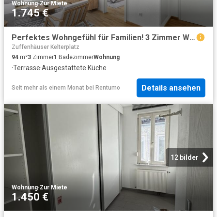
Wohnung
·
Zur Miete
1.745 €
Perfektes Wohngefühl für Familien! 3 Zimmer Wohnung mit EBK und Terrasse
Zuffenhäuser Kelterplatz
94
m²
3
Zimmer
1
Badezimmer
Wohnung
·
Terrasse
·
Ausgestattete Küche
Details ansehen
Seit mehr als einem Monat
bei
Rentumo
12 bilder
Wohnung
·
Zur Miete
1.450 €