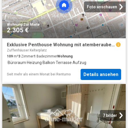
Foto anschauen
Wohnung
·
Zur Miete
2.305 €
Exklusive Penthouse Wohnung mit atemberaubender Dachterrasse am Wiener Platz
Zuffenhäuser Kelterplatz
109
m²
3
Zimmer
1
Badezimmer
Wohnung
·
Büroraum
·
Heizung
·
Balkon
·
Terrasse
·
Aufzug
Details ansehen
Seit mehr als einem Monat
bei
Rentumo
7 bilder