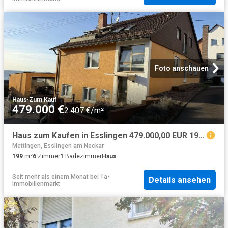
Foto anschauen
Haus
·
Zum Kauf
479.000 €
2.407 €/m²
Haus zum Kaufen in Esslingen 479.000,00 EUR 199.2 m²
Mettingen, Esslingen am Neckar
199
m²
6
Zimmer
1
Badezimmer
Haus
Seit mehr als einem Monat
bei
1a-
Details ansehen
Immobilienmarkt