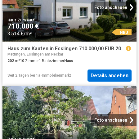
Foto anschauen
Haus
·
Zum Kauf
710.000 €
NEU
3.514 €/m²
Haus zum Kaufen in Esslingen 710.000,00 EUR 202 m²
Mettingen, Esslingen am Neckar
202
m²
10
Zimmer
1
Badezimmer
Haus
Details ansehen
Seit 2 Tagen
bei
1a-Immobilienmarkt
Foto anschauen