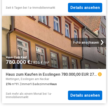
Details ansehen
Seit 6 Tagen
bei
1a-Immobilienmarkt
Foto anschauen
Haus
·
Zum Kauf
780.000 €
2.826 €/m²
Haus zum Kaufen in Esslingen 780.000,00 EUR 276 m²
Mettingen, Esslingen am Neckar
276
m²
11
Zimmer
1
Badezimmer
Haus
Seit mehr als einem Monat
bei
1a-
Details ansehen
Immobilienmarkt