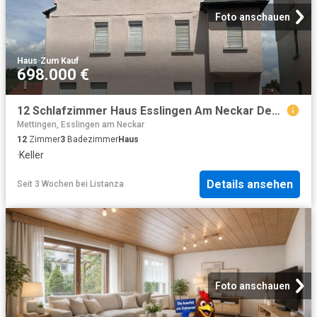
Foto anschauen
Haus
·
Zum Kauf
698.000 €
12 Schlafzimmer Haus Esslingen Am Neckar Deutschland 104000529
Mettingen, Esslingen am Neckar
12
Zimmer
3
Badezimmer
Haus
·
Keller
Details ansehen
Seit 3 Wochen
bei
Listanza
Foto anschauen