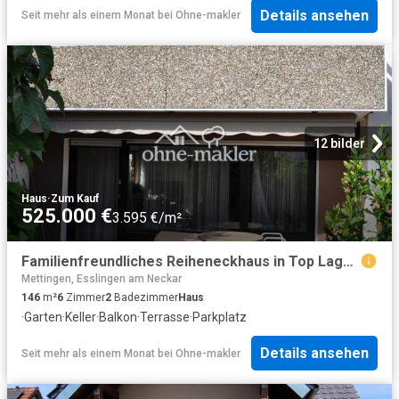
Details ansehen
Seit mehr als einem Monat
bei
Ohne-makler
12 bilder
Haus
·
Zum Kauf
525.000 €
3.595 €/m²
Familienfreundliches Reiheneckhaus in Top Lage in Ostfildern Ruit
Mettingen, Esslingen am Neckar
146
m²
6
Zimmer
2
Badezimmer
Haus
·
Garten
·
Keller
·
Balkon
·
Terrasse
·
Parkplatz
Details ansehen
Seit mehr als einem Monat
bei
Ohne-makler