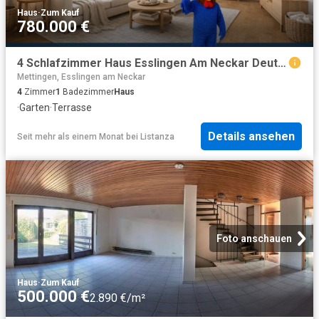
Haus
·
Zum Kauf
780.000 €
4 Schlafzimmer Haus Esslingen Am Neckar Deutschland 101193594
Mettingen, Esslingen am Neckar
4
Zimmer
1
Badezimmer
Haus
·
Garten
·
Terrasse
Details ansehen
Seit mehr als einem Monat
bei
Listanza
Foto anschauen
Haus
·
Zum Kauf
500.000 €
2.890 €/m²