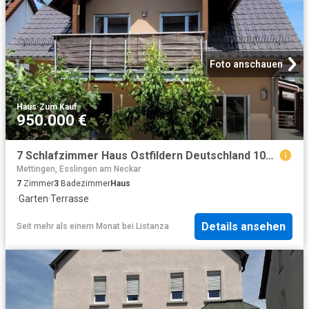
Foto anschauen
Haus
·
Zum Kauf
950.000 €
7 Schlafzimmer Haus Ostfildern Deutschland 103180937
Mettingen, Esslingen am Neckar
7
Zimmer
3
Badezimmer
Haus
·
Garten
·
Terrasse
Details ansehen
Seit mehr als einem Monat
bei
Listanza