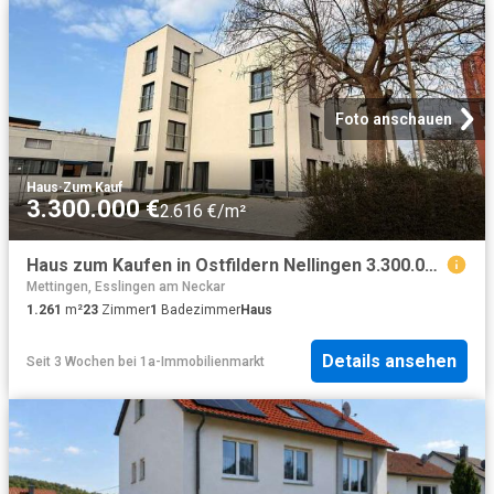
Foto anschauen
Haus
·
Zum Kauf
3.300.000 €
2.616 €/m²
Haus zum Kaufen in Ostfildern Nellingen 3.300.000,00 EUR 1261.49 m²
Mettingen, Esslingen am Neckar
1.261
m²
23
Zimmer
1
Badezimmer
Haus
Details ansehen
Seit 3 Wochen
bei
1a-Immobilienmarkt