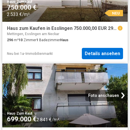
Haus
·
Zum Kauf
750.000 €
NEU
2.533 €/m²
Haus zum Kaufen in Esslingen 750.000,00 EUR 296 m²
Mettingen, Esslingen am Neckar
296
m²
10
Zimmer
1
Badezimmer
Haus
Details ansehen
Neu
bei
1a-Immobilienmarkt
Foto anschauen
Haus
·
Zum Kauf
699.000 €
2.841 €/m²