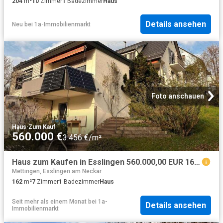
204
m²
10
Zimmer
1
Badezimmer
Haus
Details ansehen
Neu
bei
1a-Immobilienmarkt
Foto anschauen
Haus
·
Zum Kauf
560.000 €
3.456 €/m²
Haus zum Kaufen in Esslingen 560.000,00 EUR 162 m²
Mettingen, Esslingen am Neckar
162
m²
7
Zimmer
1
Badezimmer
Haus
Seit mehr als einem Monat
bei
1a-
Details ansehen
Immobilienmarkt