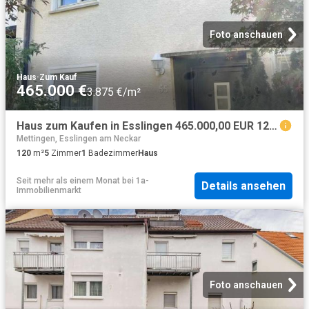
Foto anschauen
Haus
·
Zum Kauf
465.000 €
3.875 €/m²
Haus zum Kaufen in Esslingen 465.000,00 EUR 120 m²
Mettingen, Esslingen am Neckar
120
m²
5
Zimmer
1
Badezimmer
Haus
Seit mehr als einem Monat
bei
1a-
Details ansehen
Immobilienmarkt
Foto anschauen