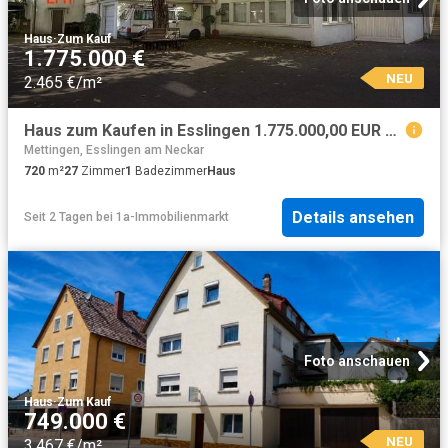
Haus
·
Zum Kauf
1.775.000 €
NEU
2.465 €/m²
Haus zum Kaufen in Esslingen 1.775.000,00 EUR 720 m²
Mettingen, Esslingen am Neckar
720
m²
27
Zimmer
1
Badezimmer
Haus
Details ansehen
Seit 2 Tagen
bei
1a-Immobilienmarkt
Foto anschauen
Haus
·
Zum Kauf
749.000 €
NEU
3.467 €/m²