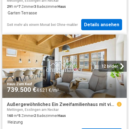
Mettingen, Esslingen am Neckar
291
m²
7
Zimmer
3
Badezimmer
Haus
·
Garten
·
Terrasse
Details ansehen
Seit mehr als einem Monat
bei
Ohne-makler
12 bilder
Haus
·
Zum Kauf
739.500 €
4.621 €/m²
Außergewöhnliches Ein Zweifamilienhaus mit viel Platz für Ihre Familie in Nellingen
Mettingen, Esslingen am Neckar
160
m²
5
Zimmer
2
Badezimmer
Haus
·
Heizung