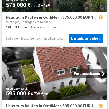
Haus
·
Zum Kauf
575.000 €
3.323 €/m²
Haus zum Kaufen in Ostfildern 575.000,00 EUR 173.7 m²
Mettingen, Esslingen am Neckar
173
m²
10
Zimmer
1
Badezimmer
Haus
Details ansehen
Seit einem Monat
bei
1a-Immobilienmarkt
Foto anschauen
Haus
·
Zum Kauf
595.000 €
4.798 €/m²
Haus zum Kaufen in Ostfildern 595.000,00 EUR 124 m²