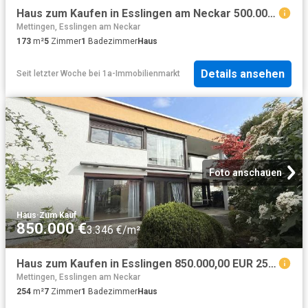
Haus zum Kaufen in Esslingen am Neckar 500.000,00 EUR 173 m²
Mettingen, Esslingen am Neckar
173
m²
5
Zimmer
1
Badezimmer
Haus
Details ansehen
Seit letzter Woche
bei
1a-Immobilienmarkt
Foto anschauen
Haus
·
Zum Kauf
850.000 €
3.346 €/m²
Haus zum Kaufen in Esslingen 850.000,00 EUR 254.4 m²
Mettingen, Esslingen am Neckar
254
m²
7
Zimmer
1
Badezimmer
Haus