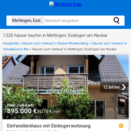
1.525 häuser kaufen in Mettingen, Esslingen am Neckar
Hauptseite
>
Häuser zum Verkauf in Baden-Württemberg
>
Häuser zum Verkauf in
Schwäbische Alb
>
Häuser zum Verkauf in Mettingen, Esslingen am Neckar
12 bilder
Haus
·
Zum Kauf
895.000 €
3.075 €/m²
Einfamilienhaus mit Einliegerwohnung