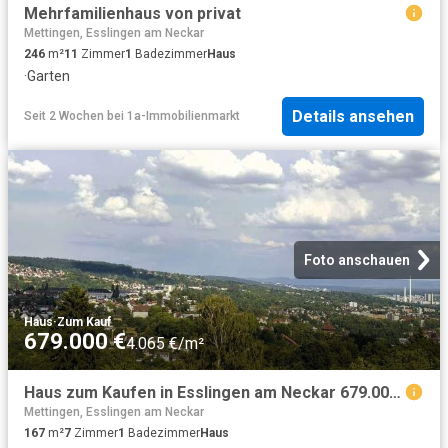
Mehrfamilienhaus von privat
Mettingen, Esslingen am Neckar
246
m²
11
Zimmer
1
Badezimmer
Haus
·
Garten
Details ansehen
Seit 2 Wochen
bei
1a-Immobilienmarkt
Foto anschauen
Haus
·
Zum Kauf
679.000 €
4.065 €/m²
Haus zum Kaufen in Esslingen am Neckar 679.000,00 EUR 167 m²
Mettingen, Esslingen am Neckar
167
m²
7
Zimmer
1
Badezimmer
Haus