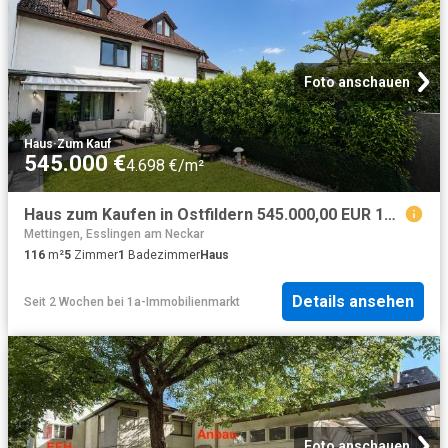
Foto anschauen
Haus
·
Zum Kauf
545.000 €
4.698 €/m²
Haus zum Kaufen in Ostfildern 545.000,00 EUR 116 m²
Mettingen, Esslingen am Neckar
116
m²
5
Zimmer
1
Badezimmer
Haus
Details ansehen
Seit 2 Wochen
bei
1a-Immobilienmarkt
Foto anschauen