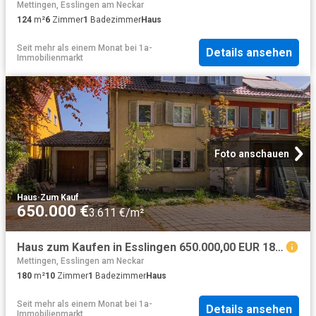
Mettingen, Esslingen am Neckar
124
m²
6
Zimmer
1
Badezimmer
Haus
Seit mehr als einem Monat
bei
1a-
Details ansehen
Immobilienmarkt
Foto anschauen
Haus
·
Zum Kauf
650.000 €
3.611 €/m²
Haus zum Kaufen in Esslingen 650.000,00 EUR 180 m²
Mettingen, Esslingen am Neckar
180
m²
10
Zimmer
1
Badezimmer
Haus
Seit mehr als einem Monat
bei
1a-
Details ansehen
Immobilienmarkt