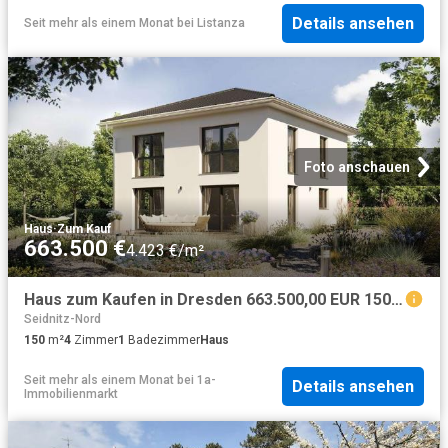
Details ansehen
Seit mehr als einem Monat
bei
Listanza
Foto anschauen
Haus
·
Zum Kauf
663.500 €
4.423 €/m²
Haus zum Kaufen in Dresden 663.500,00 EUR 150 m²
Seidnitz-Nord
150
m²
4
Zimmer
1
Badezimmer
Haus
Seit mehr als einem Monat
bei
1a-
Details ansehen
Immobilienmarkt