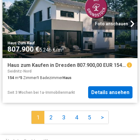
Foto anschauen
Haus
·
Zum Kauf
807.900 €
5.246 €/m²
Haus zum Kaufen in Dresden 807.900,00 EUR 154 m²
Seidnitz-Nord
154
m²
5
Zimmer
1
Badezimmer
Haus
Details ansehen
Seit 3 Wochen
bei
1a-Immobilienmarkt
1
2
3
4
5
>