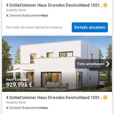
4 Schlafzimmer Haus Dresden Deutschland 103180701
Seidnitz-Nord
4
Zimmer
1
Badezimmer
Haus
Details ansehen
Seit mehr als einem Monat
bei
Listanza
Foto anschauen
Haus
·
Zum Kauf
929.995 €
4 Schlafzimmer Haus Dresden Deutschland 103180700
Seidnitz-Nord
4
Zimmer
1
Badezimmer
Haus