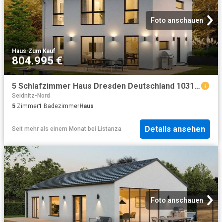
Foto anschauen
Haus
·
Zum Kauf
804.995 €
5 Schlafzimmer Haus Dresden Deutschland 103180703
Seidnitz-Nord
5
Zimmer
1
Badezimmer
Haus
Details ansehen
Seit mehr als einem Monat
bei
Listanza
Foto anschauen