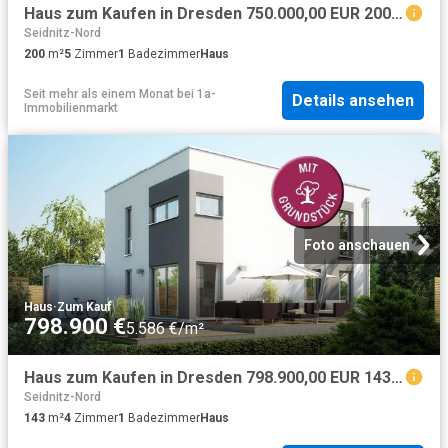
Haus zum Kaufen in Dresden 750.000,00 EUR 200 m²
Seidnitz-Nord
200
m²
5
Zimmer
1
Badezimmer
Haus
Seit mehr als einem Monat
bei
1a-
Details ansehen
Immobilienmarkt
Foto anschauen
Haus
·
Zum Kauf
798.900 €
5.586 €/m²
Haus zum Kaufen in Dresden 798.900,00 EUR 143 m²
Seidnitz-Nord
143
m²
4
Zimmer
1
Badezimmer
Haus