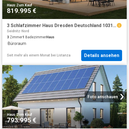
Haus
·
Zum Kauf
819.995 €
3 Schlafzimmer Haus Dresden Deutschland 103180702
Seidnitz-Nord
3
Zimmer
1
Badezimmer
Haus
·
Büroraum
Details ansehen
Seit mehr als einem Monat
bei
Listanza
Foto anschauen
Haus
·
Zum Kauf
793.995 €