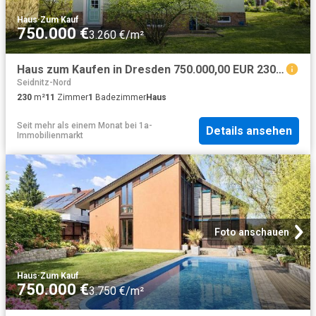
Haus
·
Zum Kauf
750.000 €
3.260 €/m²
Haus zum Kaufen in Dresden 750.000,00 EUR 230 m²
Seidnitz-Nord
230
m²
11
Zimmer
1
Badezimmer
Haus
Seit mehr als einem Monat
bei
1a-
Details ansehen
Immobilienmarkt
Foto anschauen
Haus
·
Zum Kauf
750.000 €
3.750 €/m²