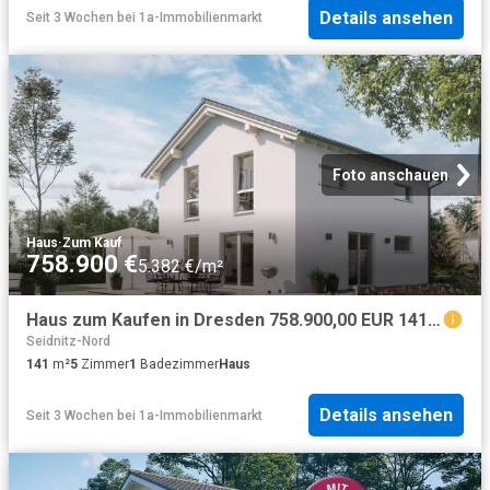
Details ansehen
Seit 3 Wochen
bei
1a-Immobilienmarkt
Foto anschauen
Haus
·
Zum Kauf
758.900 €
5.382 €/m²
Haus zum Kaufen in Dresden 758.900,00 EUR 141 m²
Seidnitz-Nord
141
m²
5
Zimmer
1
Badezimmer
Haus
Details ansehen
Seit 3 Wochen
bei
1a-Immobilienmarkt