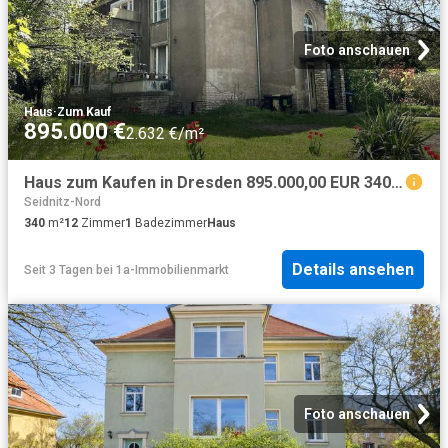
Foto anschauen
Haus
·
Zum Kauf
895.000 €
2.632 €/m²
Haus zum Kaufen in Dresden 895.000,00 EUR 340 m²
Seidnitz-Nord
340
m²
12
Zimmer
1
Badezimmer
Haus
Details ansehen
Seit 3 Tagen
bei
1a-Immobilienmarkt
Foto anschauen