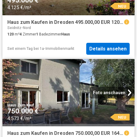
495.000 €
NEU
4.125 €/m²
Haus zum Kaufen in Dresden 495.000,00 EUR 120 m²
Seidnitz-Nord
120
m²
4
Zimmer
1
Badezimmer
Haus
Details ansehen
Seit einem Tag
bei
1a-Immobilienmarkt
Foto anschauen
Haus
·
Zum Kauf
750.000 €
NEU
4.573 €/m²
Haus zum Kaufen in Dresden 750.000,00 EUR 164.09 m²