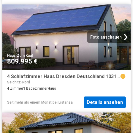
Foto anschauen
Haus
·
Zum Kauf
809.995 €
4 Schlafzimmer Haus Dresden Deutschland 103180705
Seidnitz-Nord
4
Zimmer
1
Badezimmer
Haus
Details ansehen
Seit mehr als einem Monat
bei
Listanza