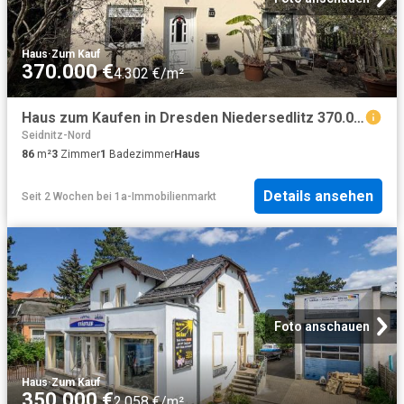
Haus
·
Zum Kauf
370.000 €
4.302 €/m²
Haus zum Kaufen in Dresden Niedersedlitz 370.000,00 EUR 86.9 m²
Seidnitz-Nord
86
m²
3
Zimmer
1
Badezimmer
Haus
Details ansehen
Seit 2 Wochen
bei
1a-Immobilienmarkt
Foto anschauen
Haus
·
Zum Kauf
350.000 €
2.058 €/m²