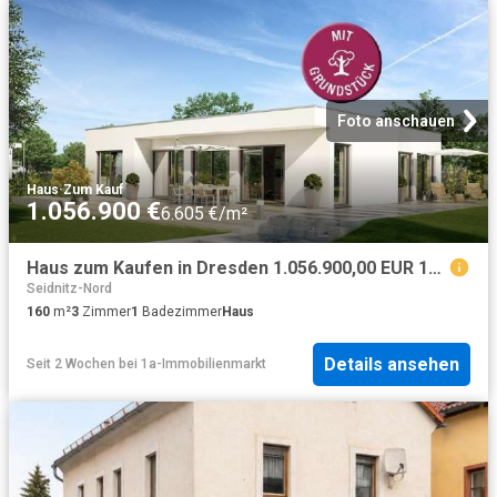
Foto anschauen
Haus
·
Zum Kauf
1.056.900 €
6.605 €/m²
Haus zum Kaufen in Dresden 1.056.900,00 EUR 160 m²
Seidnitz-Nord
160
m²
3
Zimmer
1
Badezimmer
Haus
Details ansehen
Seit 2 Wochen
bei
1a-Immobilienmarkt