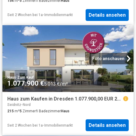
154
m²
5
Zimmer
1
Badezimmer
Haus
Details ansehen
Seit 2 Wochen
bei
1a-Immobilienmarkt
Foto anschauen
Haus
·
Zum Kauf
1.077.900 €
5.013 €/m²
Haus zum Kaufen in Dresden 1.077.900,00 EUR 215 m²
Seidnitz-Nord
215
m²
5
Zimmer
1
Badezimmer
Haus
Details ansehen
Seit 2 Wochen
bei
1a-Immobilienmarkt