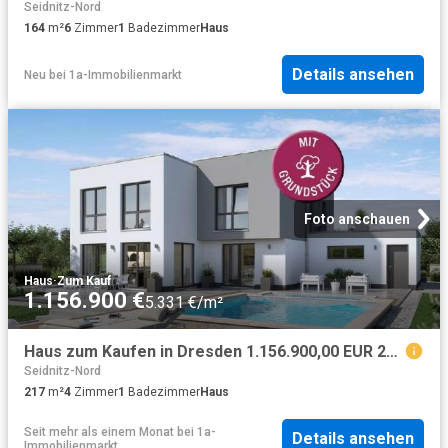
Seidnitz-Nord
164
m²
6
Zimmer
1
Badezimmer
Haus
Details ansehen
Neu
bei
1a-Immobilienmarkt
Foto anschauen
Haus
·
Zum Kauf
1.156.900 €
5.331 €/m²
Haus zum Kaufen in Dresden 1.156.900,00 EUR 217 m²
Seidnitz-Nord
217
m²
4
Zimmer
1
Badezimmer
Haus
Seit mehr als einem Monat
bei
1a-
Details ansehen
Immobilienmarkt