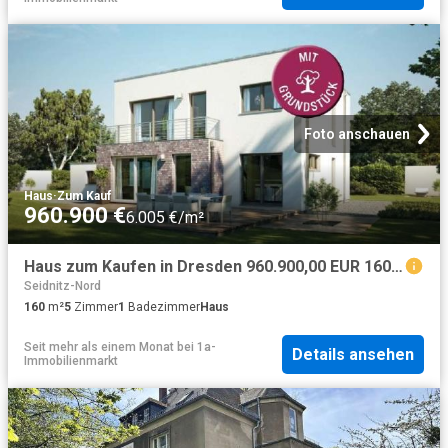
Foto anschauen
Haus
·
Zum Kauf
960.900 €
6.005 €/m²
Haus zum Kaufen in Dresden 960.900,00 EUR 160 m²
Seidnitz-Nord
160
m²
5
Zimmer
1
Badezimmer
Haus
Seit mehr als einem Monat
bei
1a-
Details ansehen
Immobilienmarkt