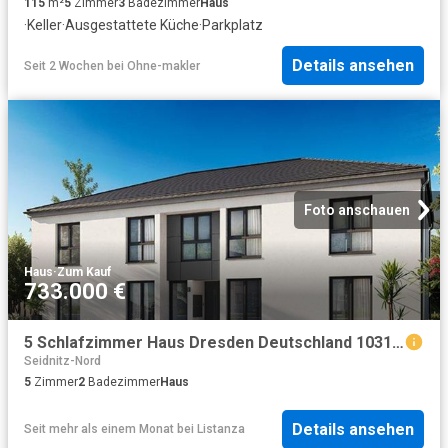
115
m²
5
Zimmer
3
Badezimmer
Haus
·
Keller
·
Ausgestattete Küche
·
Parkplatz
Details ansehen
Seit 2 Wochen
bei
Ohne-makler
Foto anschauen
Haus
·
Zum Kauf
733.000 €
5 Schlafzimmer Haus Dresden Deutschland 103180766
Seidnitz-Nord
5
Zimmer
2
Badezimmer
Haus
Details ansehen
Seit mehr als einem Monat
bei
Listanza