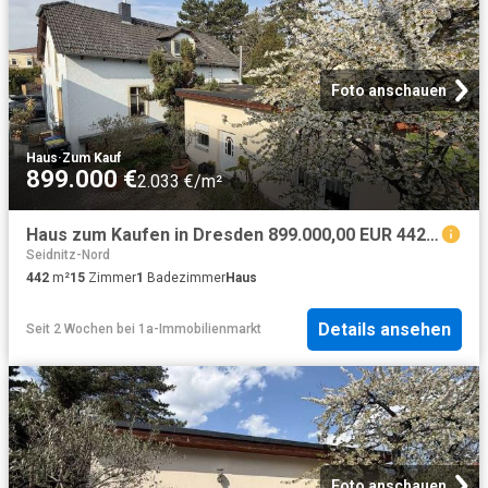
Foto anschauen
Haus
·
Zum Kauf
899.000 €
2.033 €/m²
Haus zum Kaufen in Dresden 899.000,00 EUR 442.05 m²
Seidnitz-Nord
442
m²
15
Zimmer
1
Badezimmer
Haus
Details ansehen
Seit 2 Wochen
bei
1a-Immobilienmarkt
Foto anschauen