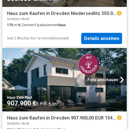
Haus zum Kaufen in Dresden Niedersedlitz 350.000,00 EUR 170.63 m²
Seidnitz-Nord
170
m²
6
Zimmer
1
Badezimmer
Haus
Details ansehen
Seit 2 Wochen
bei
1a-Immobilienmarkt
Foto anschauen
Haus
·
Zum Kauf
907.900 €
5.895 €/m²
Haus zum Kaufen in Dresden 907.900,00 EUR 154 m²
Seidnitz-Nord