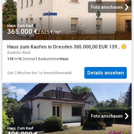
Foto anschauen
Haus
·
Zum Kauf
365.000 €
2.625 €/m²
Haus zum Kaufen in Dresden 365.000,00 EUR 139 m²
Seidnitz-Nord
139
m²
6
Zimmer
1
Badezimmer
Haus
Details ansehen
Seit 2 Wochen
bei
1a-Immobilienmarkt
Foto anschauen
Haus
·
Zum Kauf