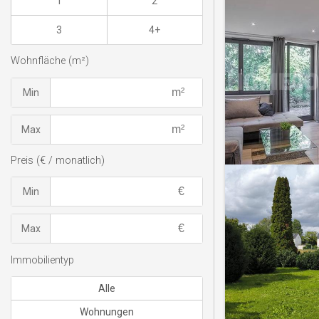
1
2
3
4+
Wohnfläche (m²)
Min
Max
Preis (€ / monatlich)
Min
Max
Immobilientyp
Alle
Wohnungen