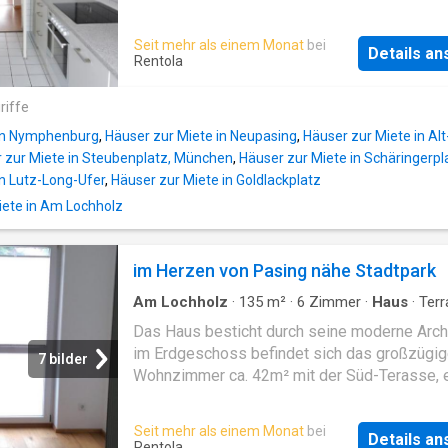
erreichen. Die Wohnung verfügt über eine
Wohnküche die vom Vormieter übernommen
Seit mehr als einem Monat
bei
Details a
kann. Es gibt einen Gemeinschaftsgarten, Bal
Rentola
nicht vorhanden
riffe
 in Nymphenburg
,
Häuser zur Miete in Neupasing
,
Häuser zur Miete in A
 zur Miete in Steubenplatz, München
,
Häuser zur Miete in Schäringerpl
in Lutz-Long-Ufer
,
Häuser zur Miete in Goldlackplatz
ete in Am Lochholz
im Herzen von Pasing nähe Stadtpark
Am Lochholz
·
135
m²
·
6
Zimmer
·
Haus
·
Terr
Ausgestattete Küche
·
Parkplatz
·
Trockenberei
Das Haus besticht durch seine moderne Archi
im Erdgeschoss befindet sich das großzügi
7 bilder
Wohnzimmer ca. 42m² mit der Süd-Terasse, 
Gäste WC sowie eine hochwertige Einbauküc
OG befindet sich ein großes Schlafzimmer mi
Seit mehr als einem Monat
bei
Details a
Süddbalkon und zwei Kinderzimmer sowie e
Rentola