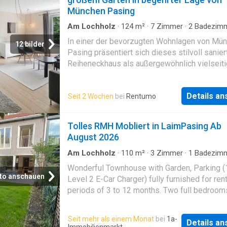
der Würm befinden sich in der Nähe
München Pasing
Am Lochholz
·
124
m²
·
7
Zimmer
·
2
Badezim
Haus
·
Garten
In einer der bevorzugten Wohnlagen von Mü
12 bilder
Pasing präsentiert sich dieses stilvoll sanier
Reiheneckhaus als außergewöhnlich vielseit
Zuhause mit klarer Architektur, zeitgemäßer
Ausstattung und einem hohen Maß an Privats
Details a
Seit 2 Wochen
bei
Rentumo
Auf drei oberirdischen Wohnebenen sowie e
ausgebauten Souterrain stehen ca. 125 m²
Wohnfläche zur Verfügung. Das sonnige Grun
Tolles RMH Mobliert in LaimPasing Ab
mit ca. 500 m² schafft einen großzügigen
August 2026
Außenbereich und verleiht dem Haus einen
angenehm privaten Charakter. Im Zuge einer
Am Lochholz
·
110
m²
·
3
Zimmer
·
1
Badezim
Haus
umfassenden Sanierung wurde das Gebäude 
Wonderful Townhouse with Garden, Parking 
besonderem Augenmerk auf Materialität, Ges
to anschauen
Level 2 E-Car Charger) fully furnished for rent
und Funktionalität modernisiert. Ein fein
periods of 3 to 12 months. Two full bedroom
abgestimmtes Farb- und Lichtkonzept, ausg
full bathroom, living room, kitchen, wash roo
Oberflächen und eine stilvolle Möblierung pr
cellar hobby room distributed in 4 floors (cella
Seit mehr als einem Monat
bei
1a-
das harmonische Gesamtbild. Das Haus präse
Details a
2nd and 3rd floor. Price includes all utility co
Immobilienmarkt