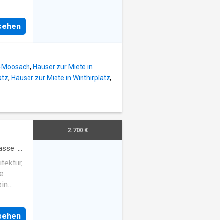
 werden
nsehen
kon ist
lt-Moosach
,
Häuser zur Miete in
atz
,
Häuser zur Miete in Winthirplatz
,
2.700 €
asse
·
ch
tektur,
ge
ein
he im 1
t
nsehen
in