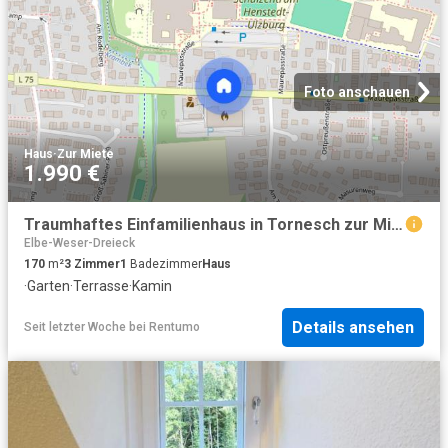
Foto anschauen
Haus
·
Zur Miete
1.990 €
Traumhaftes Einfamilienhaus in Tornesch zur Miete mit Garten und Teich
Elbe-Weser-Dreieck
170
m²
3
Zimmer
1
Badezimmer
Haus
·
Garten
·
Terrasse
·
Kamin
Details ansehen
Seit letzter Woche
bei
Rentumo