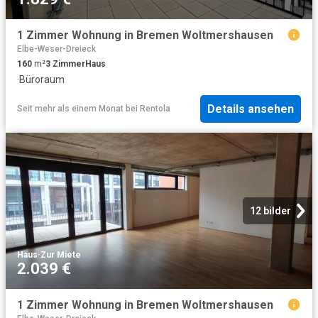
1 Zimmer Wohnung in Bremen Woltmershausen
Elbe-Weser-Dreieck
160
m²
3
Zimmer
Haus
·
Büroraum
Details ansehen
Seit mehr als einem Monat
bei
Rentola
12 bilder
Haus
·
Zur Miete
2.039 €
1 Zimmer Wohnung in Bremen Woltmershausen