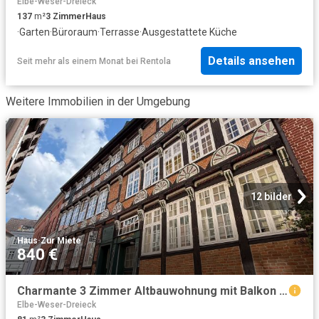
Elbe-Weser-Dreieck
137
m²
3
Zimmer
Haus
·
Garten
·
Büroraum
·
Terrasse
·
Ausgestattete Küche
Details ansehen
Seit mehr als einem Monat
bei
Rentola
Weitere Immobilien in der Umgebung
12 bilder
Haus
·
Zur Miete
840 €
Charmante 3 Zimmer Altbauwohnung mit Balkon im Herzen der Stader Altstadt
Elbe-Weser-Dreieck