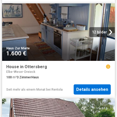
12 bilder
Haus
·
Zur Miete
1.600 €
House in Ottersberg
Elbe-Weser-Dreieck
100
m²
3
Zimmer
Haus
Details ansehen
Seit mehr als einem Monat
bei
Rentola