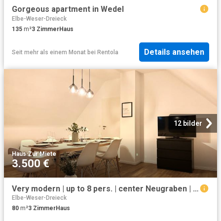
Gorgeous apartment in Wedel
Elbe-Weser-Dreieck
135
m²
3
Zimmer
Haus
Details ansehen
Seit mehr als einem Monat
bei
Rentola
12 bilder
Haus
·
Zur Miete
3.500 €
Very modern | up to 8 pers. | center Neugraben | parking | 50” TV
Elbe-Weser-Dreieck
80
m²
3
Zimmer
Haus