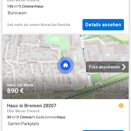
Elbe-Weser-Dreieck
156
m²
3
Zimmer
Haus
·
Büroraum
Details ansehen
Seit mehr als einem Monat
bei
Rentola
Foto anschauen
Haus
·
Zur Miete
890 €
Haus in Bremen 28307
Elbe-Weser-Dreieck
90
m²
3
Zimmer
1
Badezimmer
Haus
·
Garten
·
Parkplatz