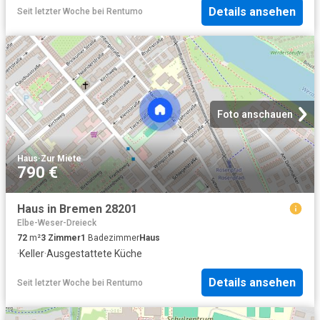
Details ansehen
Seit letzter Woche
bei
Rentumo
Foto anschauen
Haus
·
Zur Miete
790 €
Haus in Bremen 28201
Elbe-Weser-Dreieck
72
m²
3
Zimmer
1
Badezimmer
Haus
·
Keller
·
Ausgestattete Küche
Details ansehen
Seit letzter Woche
bei
Rentumo