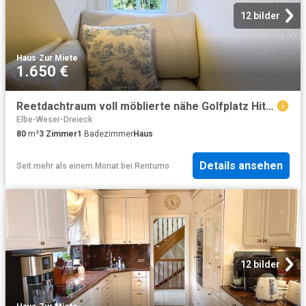
12 bilder
Haus
·
Zur Miete
1.650 €
Reetdachtraum voll möblierte nähe Golfplatz Hittfeld Helmstorf
Elbe-Weser-Dreieck
80
m²
3
Zimmer
1
Badezimmer
Haus
Details ansehen
Seit mehr als einem Monat
bei
Rentumo
12 bilder