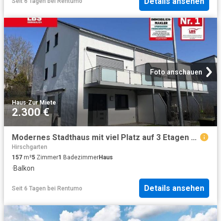
Details ansehen
Seit 6 Tagen
bei
Rentumo
Foto anschauen
Haus
·
Zur Miete
2.300 €
Modernes Stadthaus mit viel Platz auf 3 Etagen 2 Bäder, Balkon+Gartenanteil
Hirschgarten
157
m²
5
Zimmer
1
Badezimmer
Haus
·
Balkon
Details ansehen
Seit 6 Tagen
bei
Rentumo