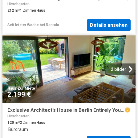
Hirschgarten
212
m²
1
Zimmer
Haus
Details ansehen
Seit letzter Woche
bei
Rentola
12 bilder
Haus
·
Zur Miete
2.199 €
Exclusive Architect’s House in Berlin Entirely Yours!, Berlin Amsterdam Apartments for Rent
Hirschgarten
120
m²
2
Zimmer
Haus
·
Büroraum