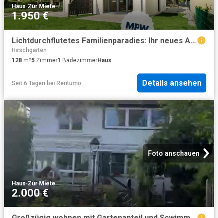
Haus
·
Zur Miete
1.950 €
Lichtdurchflutetes Familienparadies: Ihr neues A+ Traumhaus auf 3 Etagen
Hirschgarten
128
m²
5
Zimmer
1
Badezimmer
Haus
Details ansehen
Seit 6 Tagen
bei
Rentumo
Foto anschauen
Haus
·
Zur Miete
2.000 €
Großzügig wohnen mit Gartenanteil und Scwimmingpool: 4 Zimmer Wohnung in Berlin Mahlsdorf