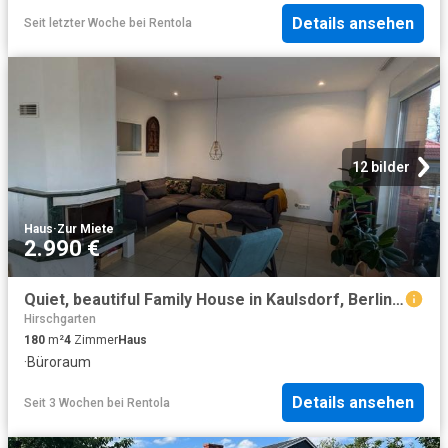
Details ansehen
Seit letzter Woche
bei
Rentola
12 bilder
Haus
·
Zur Miete
2.990 €
Quiet, beautiful Family House in Kaulsdorf, Berlin, Berlin Amsterdam Apartments for Rent
Hirschgarten
180
m²
4
Zimmer
Haus
·
Büroraum
Details ansehen
Seit 3 Wochen
bei
Rentola