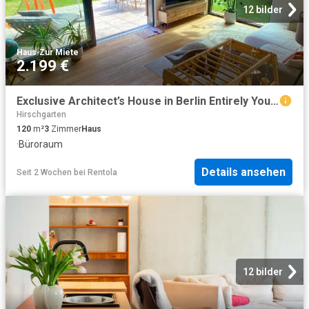
12 bilder
Haus
·
Zur Miete
2.199 €
Exclusive Architect’s House in Berlin Entirely Yours!
Hirschgarten
120
m²
3
Zimmer
Haus
·
Büroraum
Details ansehen
Seit 2 Wochen
bei
Rentola
12 bilder