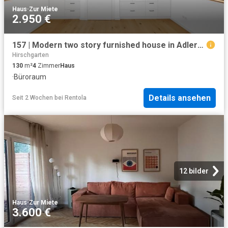
Haus
·
Zur Miete
2.950 €
157 | Modern two story furnished house in Adlershof
Hirschgarten
130
m²
4
Zimmer
Haus
·
Büroraum
Details ansehen
Seit 2 Wochen
bei
Rentola
12 bilder
Haus
·
Zur Miete
3.600 €