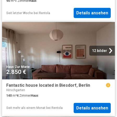
90
m²
1
Zimmer
Haus
Details ansehen
Seit letzter Woche
bei
Rentola
12 bilder
Haus
·
Zur Miete
2.850 €
Fantastic house located in Biesdorf, Berlin
Hirschgarten
140
m²
4
Zimmer
Haus
Details ansehen
Seit mehr als einem Monat
bei
Rentola