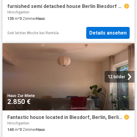
furnished semi detached house Berlin Biesdorf Wuhlelandschaftspark conveniently located, Berlin Amsterdam Apartments for Rent
Hirschgarten
135
m²
3
Zimmer
Haus
Details ansehen
Seit letzter Woche
bei
Rentola
12 bilder
Haus
·
Zur Miete
2.850 €
Fantastic house located in Biesdorf, Berlin, Berlin Amsterdam Apartments for Rent
Hirschgarten
140
m²
3
Zimmer
Haus