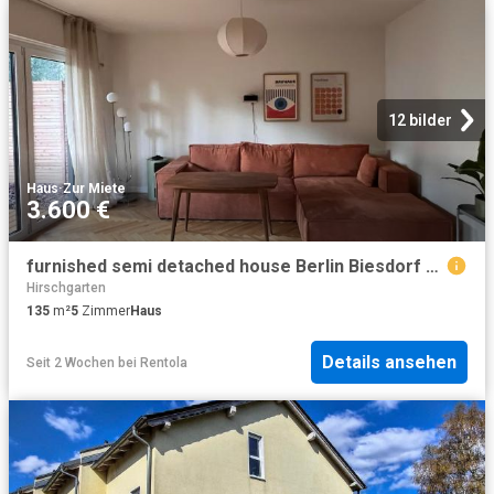
12 bilder
Haus
·
Zur Miete
3.600 €
furnished semi detached house Berlin Biesdorf Wuhlelandschaftspark conveniently located
Hirschgarten
135
m²
5
Zimmer
Haus
Details ansehen
Seit 2 Wochen
bei
Rentola