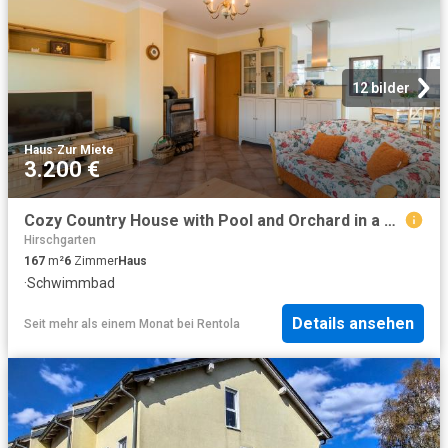
12 bilder
Haus
·
Zur Miete
3.200 €
Cozy Country House with Pool and Orchard in a Quiet Location of Berlin Biesdorf
Hirschgarten
167
m²
6
Zimmer
Haus
·
Schwimmbad
Details ansehen
Seit mehr als einem Monat
bei
Rentola