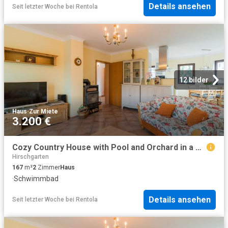
Details ansehen
Seit letzter Woche
bei
Rentola
12 bilder
Haus
·
Zur Miete
3.200 €
Cozy Country House with Pool and Orchard in a Quiet Location of Berlin Biesdorf, Berlin Amsterdam Apartments for Rent
Hirschgarten
167
m²
2
Zimmer
Haus
·
Schwimmbad
Details ansehen
Seit letzter Woche
bei
Rentola