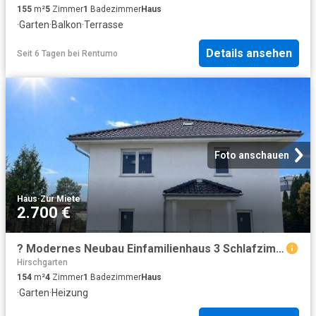
155
m²
5
Zimmer
1
Badezimmer
Haus
·
Garten
·
Balkon
·
Terrasse
Details ansehen
Seit 6 Tagen
bei
Rentumo
Foto anschauen
Haus
·
Zur Miete
2.700 €
? Modernes Neubau Einfamilienhaus 3 Schlafzimmer Garten Fussbodenheizung Erstbezug ?
Hirschgarten
154
m²
4
Zimmer
1
Badezimmer
Haus
·
Garten
·
Heizung