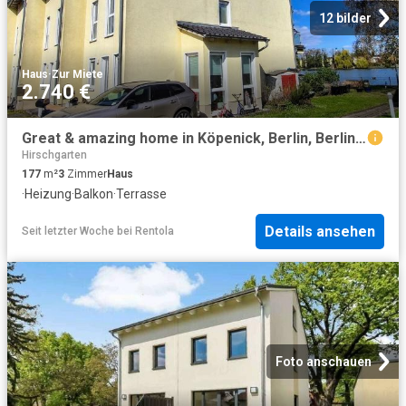
12 bilder
Haus
·
Zur Miete
2.740 €
Great & amazing home in Köpenick, Berlin, Berlin Amsterdam Apartments for Rent
Hirschgarten
177
m²
3
Zimmer
Haus
·
Heizung
·
Balkon
·
Terrasse
Details ansehen
Seit letzter Woche
bei
Rentola
Foto anschauen