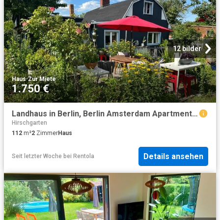
12 bilder
Haus
·
Zur Miete
1.750 €
Landhaus in Berlin, Berlin Amsterdam Apartments for Rent
Hirschgarten
112
m²
2
Zimmer
Haus
Details ansehen
Seit letzter Woche
bei
Rentola