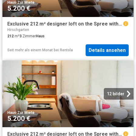
Haus
·
Zur Miete
5.200 €
Exclusive 212 m² designer loft on the Spree with terrace & parking space
Hirschgarten
212
m²
3
Zimmer
Haus
Details ansehen
Seit mehr als einem Monat
bei
Rentola
12 bilder
Haus
·
Zur Miete
5.200 €
Exclusive 212 m² designer loft on the Spree with terrace & parking space, Berlin Amsterdam Apartments for Rent