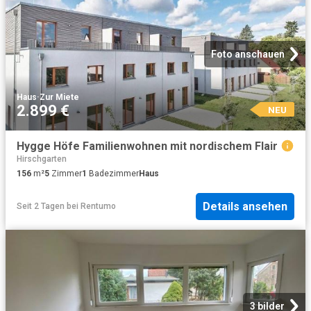
Foto anschauen
Haus
·
Zur Miete
2.899 €
NEU
Hygge Höfe Familienwohnen mit nordischem Flair
Hirschgarten
156
m²
5
Zimmer
1
Badezimmer
Haus
Details ansehen
Seit 2 Tagen
bei
Rentumo
3 bilder