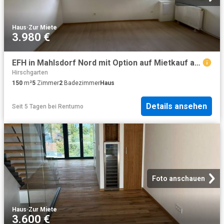
Haus
·
Zur Miete
3.980 €
EFH in Mahlsdorf Nord mit Option auf Mietkauf abzugeben ohne Kaution
Hirschgarten
150
m²
5
Zimmer
2
Badezimmer
Haus
Details ansehen
Seit 5 Tagen
bei
Rentumo
Foto anschauen
Haus
·
Zur Miete
3.600 €