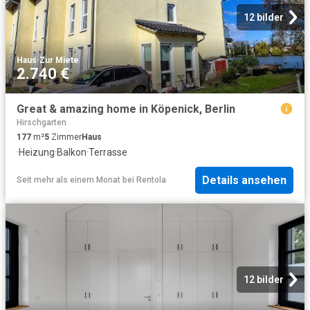
12 bilder
Haus
·
Zur Miete
2.740 €
Great & amazing home in Köpenick, Berlin
Hirschgarten
177
m²
5
Zimmer
Haus
·
Heizung
·
Balkon
·
Terrasse
Details ansehen
Seit mehr als einem Monat
bei
Rentola
12 bilder