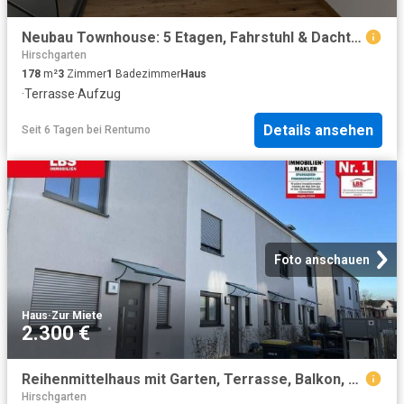
Neubau Townhouse: 5 Etagen, Fahrstuhl & Dachterrasse – Wohnen & Arbeiten, Erstbezug Berlin
Hirschgarten
178
m²
3
Zimmer
1
Badezimmer
Haus
·
Terrasse
·
Aufzug
Details ansehen
Seit 6 Tagen
bei
Rentumo
Foto anschauen
Haus
·
Zur Miete
2.300 €
Reihenmittelhaus mit Garten, Terrasse, Balkon, Energieausweis Klasse A
Hirschgarten