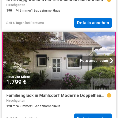
Hirschgarten
190
m²
4
Zimmer
1
Badezimmer
Haus
Details ansehen
Seit 6 Tagen
bei
Rentumo
Foto anschauen
Haus
·
Zur Miete
1.799 €
Familienglück in Mahlsdorf Moderne Doppelhaushälfte in ruhiger Wohnlage!
Hirschgarten
120
m²
4
Zimmer
1
Badezimmer
Haus