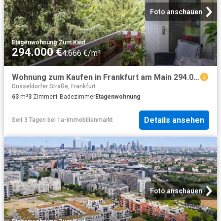
Foto anschauen
Etagenwohnung
·
Zum Kauf
294.000 €
4.666 €/m²
Wohnung zum Kaufen in Frankfurt am Main 294.000,00 EUR 63.5 m²
Düsseldorfer Straße, Frankfurt
63
m²
3
Zimmer
1
Badezimmer
Etagenwohnung
Details ansehen
Seit 3 Tagen
bei
1a-Immobilienmarkt
Foto anschauen