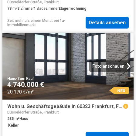
Düsseldorfer Straße, Frankfurt
78
m²
3
Zimmer
1
Badezimmer
Etagenwohnung
Seit mehr als einem Monat
bei
1a-
Details ansehen
Immobilienmarkt
Foto anschauen
Haus
·
Zum Kauf
4.740.000 €
NEU
20.170 €/m²
Wohn u. Geschäftsgebäude in 60323 Frankfurt, Fürstenbergerstr
Düsseldorfer Straße, Frankfurt
235
m²
Haus
·
Keller