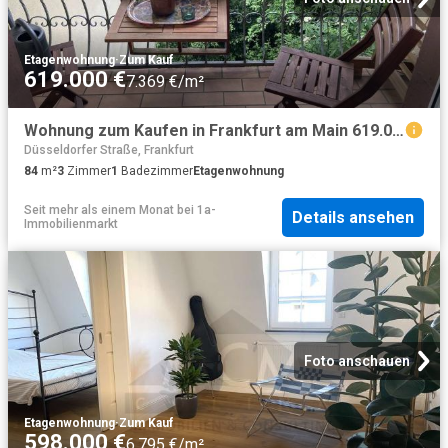
Etagenwohnung
·
Zum Kauf
619.000 €
7.369 €/m²
Wohnung zum Kaufen in Frankfurt am Main 619.000,00 EUR 84 m²
Düsseldorfer Straße, Frankfurt
84
m²
3
Zimmer
1
Badezimmer
Etagenwohnung
Seit mehr als einem Monat
bei
1a-
Details ansehen
Immobilienmarkt
Foto anschauen
Etagenwohnung
·
Zum Kauf
598.000 €
6.795 €/m²