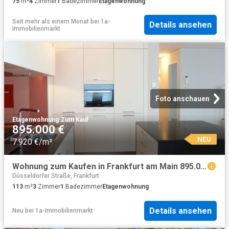
75
m²
4
Zimmer
1
Badezimmer
Etagenwohnung
Seit mehr als einem Monat
bei
1a-
Details ansehen
Immobilienmarkt
Foto anschauen
Etagenwohnung
·
Zum Kauf
895.000 €
NEU
7.920 €/m²
Wohnung zum Kaufen in Frankfurt am Main 895.000,00 EUR 113.3 m²
Düsseldorfer Straße, Frankfurt
113
m²
3
Zimmer
1
Badezimmer
Etagenwohnung
Details ansehen
Neu
bei
1a-Immobilienmarkt