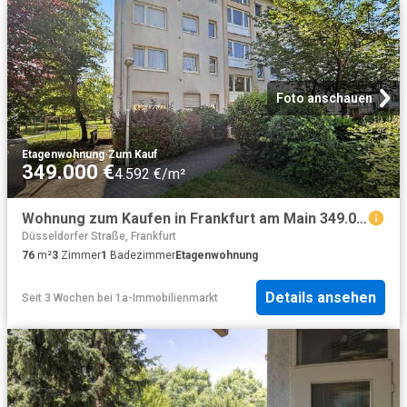
Foto anschauen
Etagenwohnung
·
Zum Kauf
349.000 €
4.592 €/m²
Wohnung zum Kaufen in Frankfurt am Main 349.000,00 EUR 76 m²
Düsseldorfer Straße, Frankfurt
76
m²
3
Zimmer
1
Badezimmer
Etagenwohnung
Details ansehen
Seit 3 Wochen
bei
1a-Immobilienmarkt