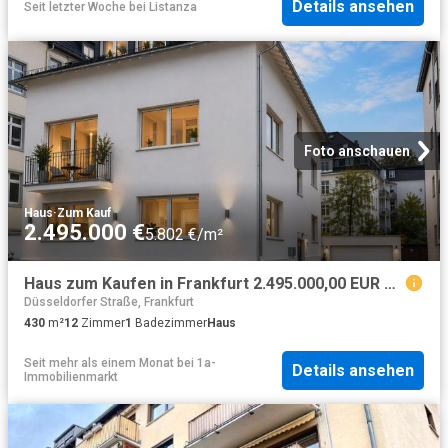
Details ansehen
Seit letzter Woche
bei
Listanza
Foto anschauen
Haus
·
Zum Kauf
2.495.000 €
5.802 €/m²
Haus zum Kaufen in Frankfurt 2.495.000,00 EUR 430 m²
Düsseldorfer Straße, Frankfurt
430
m²
12
Zimmer
1
Badezimmer
Haus
Seit mehr als einem Monat
bei
1a-
Details ansehen
Immobilienmarkt