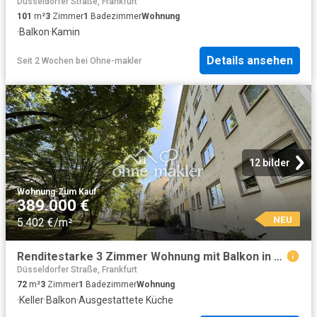
Düsseldorfer Straße, Frankfurt
101
m²
3
Zimmer
1
Badezimmer
Wohnung
·
Balkon
·
Kamin
Details ansehen
Seit 2 Wochen
bei
Ohne-makler
12 bilder
Wohnung
·
Zum Kauf
389.000 €
NEU
5.402 €/m²
Renditestarke 3 Zimmer Wohnung mit Balkon in einer sehr guten Lage zu verkaufen
Düsseldorfer Straße, Frankfurt
72
m²
3
Zimmer
1
Badezimmer
Wohnung
·
Keller
·
Balkon
·
Ausgestattete Küche