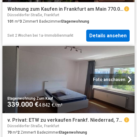
Wohnung zum Kaufen in Frankfurt am Main 770.000,00 EUR 101 m²
Düsseldorfer Straße, Frankfurt
101
m²
3
Zimmer
1
Badezimmer
Etagenwohnung
Details ansehen
Seit 2 Wochen
bei
1a-Immobilienmarkt
Foto anschauen
Etagenwohnung
·
Zum Kauf
339.000 €
4.842 €/m²
v. Privat: ETW zu verkaufen Frankf. Niederrad, 70 qm, 3 Zimmer
Düsseldorfer Straße, Frankfurt
70
m²
2
Zimmer
1
Badezimmer
Etagenwohnung