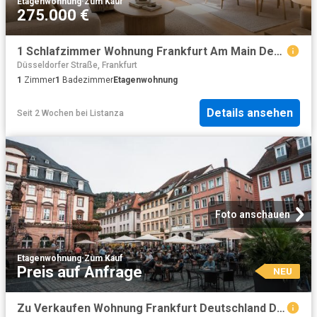
Etagenwohnung
·
Zum Kauf
275.000 €
1 Schlafzimmer Wohnung Frankfurt Am Main Deutschland 104371139
Düsseldorfer Straße, Frankfurt
1
Zimmer
1
Badezimmer
Etagenwohnung
Details ansehen
Seit 2 Wochen
bei
Listanza
Foto anschauen
Etagenwohnung
·
Zum Kauf
Preis auf Anfrage
NEU
Zu Verkaufen Wohnung Frankfurt Deutschland DS96271939