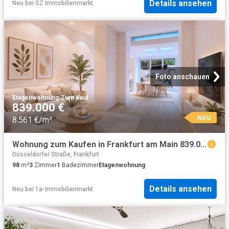
Details ansehen
Neu
bei
SZ Immobilienmarkt
Foto anschauen
Etagenwohnung
·
Zum Kauf
839.000 €
NEU
8.561 €/m²
Wohnung zum Kaufen in Frankfurt am Main 839.000,00 EUR 98.41 m²
Düsseldorfer Straße, Frankfurt
98
m²
3
Zimmer
1
Badezimmer
Etagenwohnung
Details ansehen
Neu
bei
1a-Immobilienmarkt