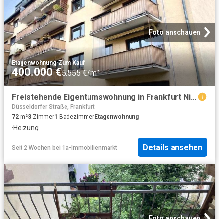
Foto anschauen
Etagenwohnung
·
Zum Kauf
400.000 €
5.555 €/m²
Freistehende Eigentumswohnung in Frankfurt Niederrad zu verkaufen
Düsseldorfer Straße, Frankfurt
72
m²
3
Zimmer
1
Badezimmer
Etagenwohnung
·
Heizung
Details ansehen
Seit 2 Wochen
bei
1a-Immobilienmarkt
Foto anschauen