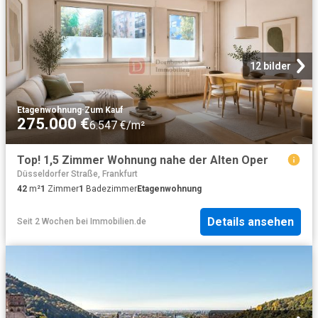
12 bilder
Etagenwohnung
·
Zum Kauf
275.000 €
6.547 €/m²
Top! 1,5 Zimmer Wohnung nahe der Alten Oper
Düsseldorfer Straße, Frankfurt
42
m²
1
Zimmer
1
Badezimmer
Etagenwohnung
Details ansehen
Seit 2 Wochen
bei
Immobilien.de