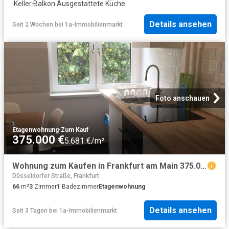
·
Keller
·
Balkon
·
Ausgestattete Küche
Details ansehen
Seit 2 Wochen
bei
1a-Immobilienmarkt
Foto anschauen
Etagenwohnung
·
Zum Kauf
375.000 €
5.681 €/m²
Wohnung zum Kaufen in Frankfurt am Main 375.000,00 EUR 66.23 m²
Düsseldorfer Straße, Frankfurt
66
m²
3
Zimmer
1
Badezimmer
Etagenwohnung
Details ansehen
Seit 3 Tagen
bei
1a-Immobilienmarkt