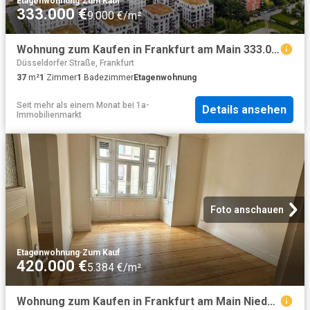
Etagenwohnung
·
Zum Kauf
333.000 €
9.000 €/m²
Wohnung zum Kaufen in Frankfurt am Main 333.000,00 EUR 37 m²
Düsseldorfer Straße, Frankfurt
37
m²
1
Zimmer
1
Badezimmer
Etagenwohnung
Seit mehr als einem Monat
bei
1a-
Details ansehen
Immobilienmarkt
Foto anschauen
Etagenwohnung
·
Zum Kauf
420.000 €
5.384 €/m²
Wohnung zum Kaufen in Frankfurt am Main Niederrad 420.000,00 EUR 78 m²