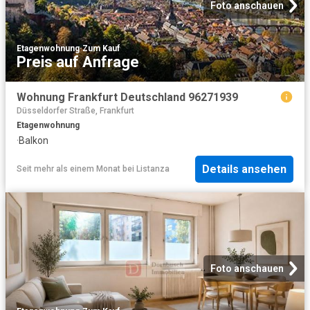
Foto anschauen
Etagenwohnung
·
Zum Kauf
Preis auf Anfrage
Wohnung Frankfurt Deutschland 96271939
Düsseldorfer Straße, Frankfurt
Etagenwohnung
·
Balkon
Details ansehen
Seit mehr als einem Monat
bei
Listanza
Foto anschauen