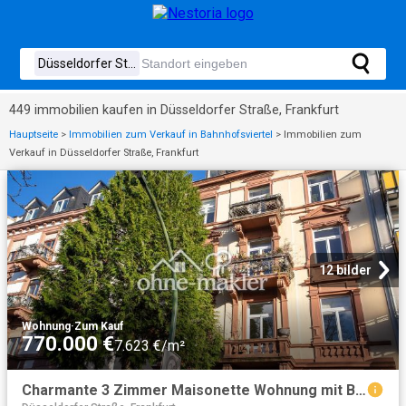
449 immobilien kaufen in Düsseldorfer Straße, Frankfurt
Hauptseite
>
Immobilien zum Verkauf in Bahnhofsviertel
>
Immobilien zum
Verkauf in Düsseldorfer Straße, Frankfurt
12 bilder
Wohnung
·
Zum Kauf
770.000 €
7.623 €/m²
Charmante 3 Zimmer Maisonette Wohnung mit Balkon und Skylineblick in Frankfurt Nordend Ost