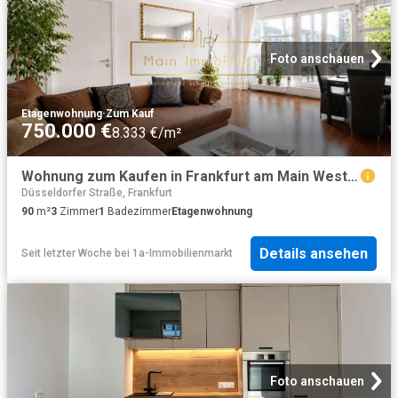
Foto anschauen
Etagenwohnung
·
Zum Kauf
750.000 €
8.333 €/m²
Wohnung zum Kaufen in Frankfurt am Main Westend Süd 750.000,00 EUR 90 m²
Düsseldorfer Straße, Frankfurt
90
m²
3
Zimmer
1
Badezimmer
Etagenwohnung
Details ansehen
Seit letzter Woche
bei
1a-Immobilienmarkt
Foto anschauen