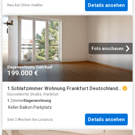
Details ansehen
Neu
bei
Ohne-makler
Foto anschauen
Etagenwohnung
·
Zum Kauf
199.000 €
1 Schlafzimmer Wohnung Frankfurt Deutschland 104436036
Düsseldorfer Straße, Frankfurt
1
Zimmer
Etagenwohnung
·
Keller
·
Balkon
·
Parkplatz
Details ansehen
Seit 2 Wochen
bei
Listanza