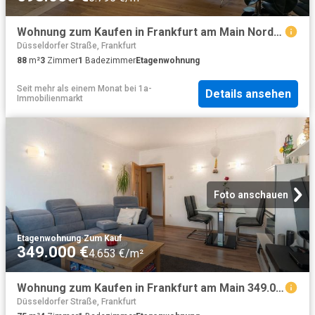
Wohnung zum Kaufen in Frankfurt am Main Nordend 598.000,00 EUR 88 m²
Düsseldorfer Straße, Frankfurt
88
m²
3
Zimmer
1
Badezimmer
Etagenwohnung
Seit mehr als einem Monat
bei
1a-
Details ansehen
Immobilienmarkt
Foto anschauen
Etagenwohnung
·
Zum Kauf
349.000 €
4.653 €/m²
Wohnung zum Kaufen in Frankfurt am Main 349.000,00 EUR 75 m²
Düsseldorfer Straße, Frankfurt