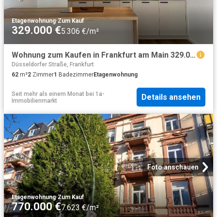
Etagenwohnung
·
Zum Kauf
329.000 €
5.306 €/m²
Wohnung zum Kaufen in Frankfurt am Main 329.000,00 EUR 62 m²
Düsseldorfer Straße, Frankfurt
62
m²
2
Zimmer
1
Badezimmer
Etagenwohnung
Seit mehr als einem Monat
bei
1a-
Details ansehen
Immobilienmarkt
Foto anschauen
Etagenwohnung
·
Zum Kauf
770.000 €
7.623 €/m²