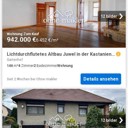
12 bilder
Wohnung
·
Zum Kauf
942.000 €
6.452 €/m²
Lichtdurchflutetes Altbau Juwel in der Kastanienallee
Gartenhof
146
m²
4
Zimmer
2
Badezimmer
Wohnung
Details ansehen
Seit 2 Wochen
bei
Ohne-makler
12 bilder