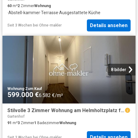
60
m²
2
Zimmer
Wohnung
·
Abstell-kammer
·
Terrasse
·
Ausgestattete Küche
Details ansehen
Seit 3 Wochen
bei
Ohne-makler
8 bilder
Wohnung
·
Zum Kauf
599.000 €
6.582 €/m²
Stilvolle 3 Zimmer Wohnung am Helmholtzplatz frisch renoviert und bezugsfertig
Gartenhof
91
m²
3
Zimmer
1
Badezimmer
Wohnung
Details ansehen
Seit 3 Wochen
bei
Ohne-makler