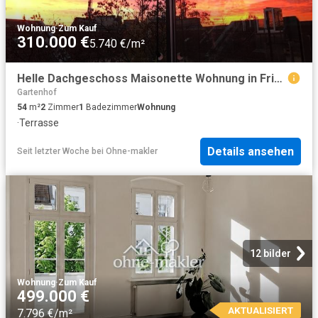
Wohnung
·
Zum Kauf
310.000 €
5.740 €/m²
Helle Dachgeschoss Maisonette Wohnung in Friedrichshain, bezugsfrei
Gartenhof
54
m²
2
Zimmer
1
Badezimmer
Wohnung
·
Terrasse
Details ansehen
Seit letzter Woche
bei
Ohne-makler
12 bilder
Wohnung
·
Zum Kauf
499.000 €
AKTUALISIERT
7.796 €/m²