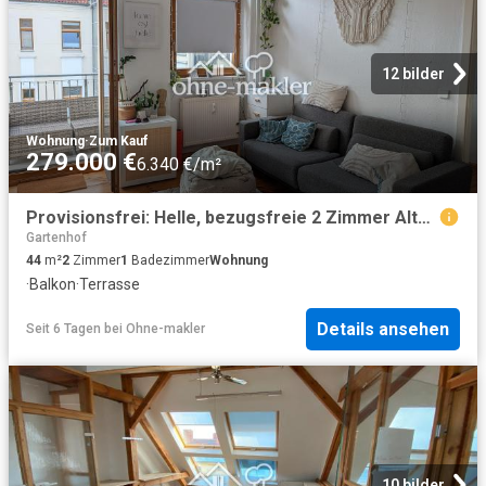
12 bilder
Wohnung
·
Zum Kauf
279.000 €
6.340 €/m²
Provisionsfrei: Helle, bezugsfreie 2 Zimmer Altbauwohnung mit Südwest Balkon im Florakiez
Gartenhof
44
m²
2
Zimmer
1
Badezimmer
Wohnung
·
Balkon
·
Terrasse
Details ansehen
Seit 6 Tagen
bei
Ohne-makler
10 bilder