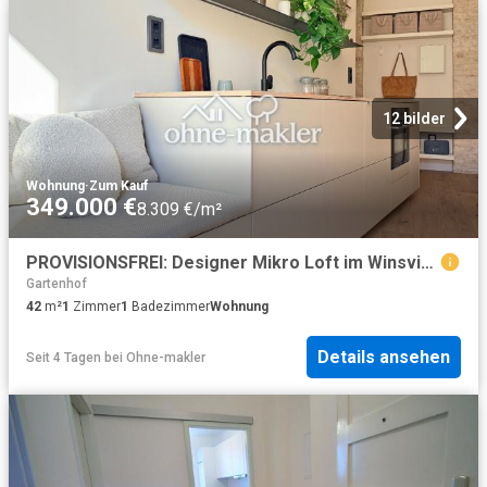
12 bilder
Wohnung
·
Zum Kauf
349.000 €
8.309 €/m²
PROVISIONSFREI: Designer Mikro Loft im Winsviertel Prenzlauer Berg saniert & bezugsfrei
Gartenhof
42
m²
1
Zimmer
1
Badezimmer
Wohnung
Details ansehen
Seit 4 Tagen
bei
Ohne-makler