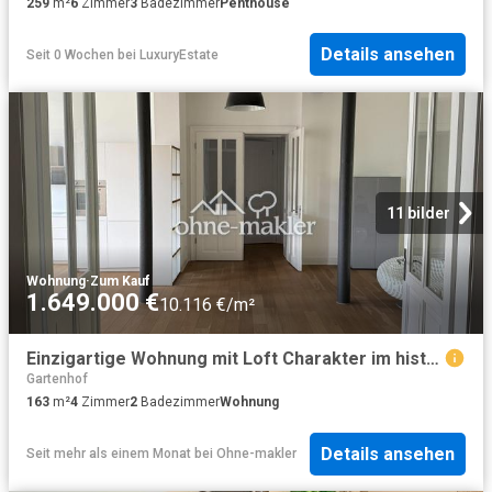
259
m²
6
Zimmer
3
Badezimmer
Penthouse
Details ansehen
Seit 0 Wochen
bei
LuxuryEstate
11 bilder
Wohnung
·
Zum Kauf
1.649.000 €
10.116 €/m²
Einzigartige Wohnung mit Loft Charakter im historischen Gebäude
Gartenhof
163
m²
4
Zimmer
2
Badezimmer
Wohnung
Details ansehen
Seit mehr als einem Monat
bei
Ohne-makler