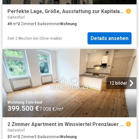
Perfekte Lage, Größe, Ausstattung zur Kapitalanlage oder Selbstnutzung
Gartenhof
49
m²
2
Zimmer
1
Badezimmer
Wohnung
Details ansehen
Seit 2 Wochen
bei
Ohne-makler
12 bilder
Wohnung
·
Zum Kauf
399.500 €
7.008 €/m²
2 Zimmer Apartment im Winsviertel Prenzlauer Berg bezugsfrei!
Gartenhof
57
m²
2
Zimmer
1
Badezimmer
Wohnung