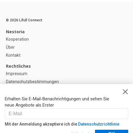
© 2026 Lifull Connect
Nestoria
Kooperation
Über
Kontakt
Rechtliches
Impressum
Datenschutzbestimmungen
Politik zur Verwendung von Cookies
Cookie-Einstellunge
Erhalten Sie E-Mail-Benachrichtigungen und sehen Sie
neue Angebote als Erster
Hilfe
FAQ
Mit der Anmeldung akzeptiere ich die
Datenschutzrichtlinie
Unsere Partner