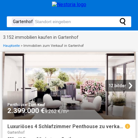
3.152 immobilien kaufen in Gartenhof
Hauptseite
>
Immobilien zum Verkauf in Gartenhof
12 bilder
Penthouse
·
Zum Kauf
2.399.000 €
9.262 €/m²
Luxuriöses 4 Schlafzimmer Penthouse zu verkaufen Kastanienallee, 2, Berlin
Gartenhof