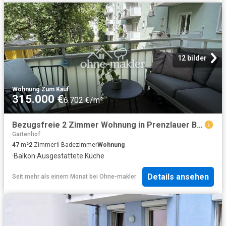
12 bilder
Wohnung
·
Zum Kauf
315.000 €
6.702 €/m²
Bezugsfreie 2 Zimmer Wohnung in Prenzlauer Berg mit EBK & Balkon
Gartenhof
47
m²
2
Zimmer
1
Badezimmer
Wohnung
·
Balkon
·
Ausgestattete Küche
Details ansehen
Seit mehr als einem Monat
bei
Ohne-makler