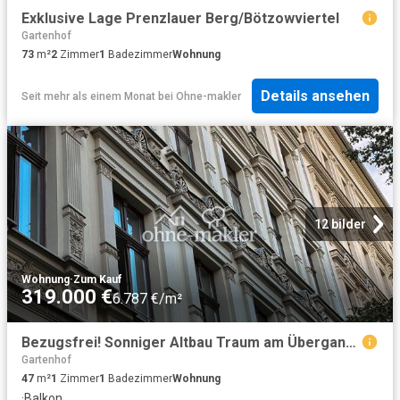
Exklusive Lage Prenzlauer Berg/Bötzowviertel
Gartenhof
73
m²
2
Zimmer
1
Badezimmer
Wohnung
Details ansehen
Seit mehr als einem Monat
bei
Ohne-makler
12 bilder
Wohnung
·
Zum Kauf
319.000 €
6.787 €/m²
Bezugsfrei! Sonniger Altbau Traum am Übergang Prenzlauer Berg / Mitte
Gartenhof
47
m²
1
Zimmer
1
Badezimmer
Wohnung
·
Balkon