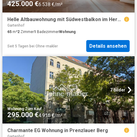
425.000 €
6.538 €/m²
Helle Altbauwohnung mit Südwestbalkon im Herzen von Prenzlauer Berg
Gartenhof
65
m²
2
Zimmer
1
Badezimmer
Wohnung
Details ansehen
Seit 5 Tagen
bei
Ohne-makler
7 bilder
Wohnung
·
Zum Kauf
295.000 €
4.916 €/m²
Charmante EG Wohnung in Prenzlauer Berg
Gartenhof