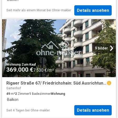
Details ansehen
Seit mehr als einem Monat
bei
Ohne-makler
9 bilder
Wohnung
·
Zum Kauf
369.000 €
7.530 €/m²
Rigaer Straße 67/ Friedrichshain: Süd Ausrichtung, 5.OG, KfW 70
Gartenhof
49
m²
2
Zimmer
1
Badezimmer
Wohnung
·
Balkon
Details ansehen
Seit 4 Tagen
bei
Ohne-makler