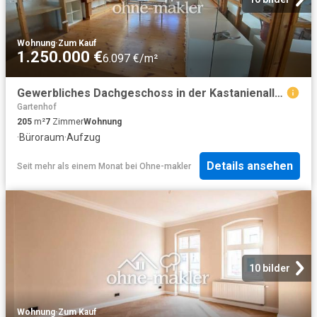
Wohnung
·
Zum Kauf
1.250.000 €
6.097 €/m²
Gewerbliches Dachgeschoss in der Kastanienallee, für Office, Atelier und Wohnen. Provisionsfrei!
Gartenhof
205
m²
7
Zimmer
Wohnung
·
Büroraum
·
Aufzug
Details ansehen
Seit mehr als einem Monat
bei
Ohne-makler
10 bilder
Wohnung
·
Zum Kauf