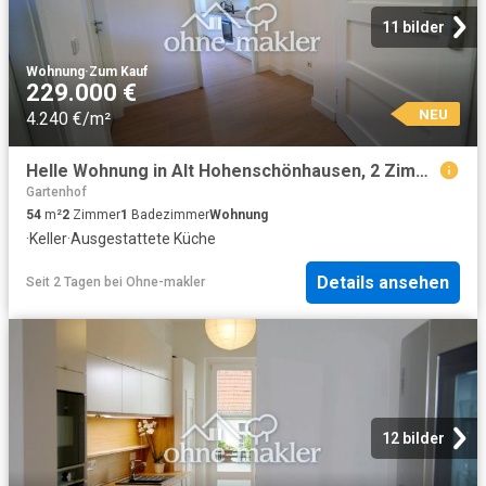
11 bilder
Wohnung
·
Zum Kauf
229.000 €
NEU
4.240 €/m²
Helle Wohnung in Alt Hohenschönhausen, 2 Zimmer, Einbauküche, Loggia
Gartenhof
54
m²
2
Zimmer
1
Badezimmer
Wohnung
·
Keller
·
Ausgestattete Küche
Details ansehen
Seit 2 Tagen
bei
Ohne-makler
12 bilder