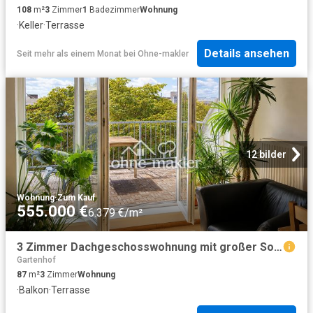
108
m²
3
Zimmer
1
Badezimmer
Wohnung
·
Keller
·
Terrasse
Details ansehen
Seit mehr als einem Monat
bei
Ohne-makler
12 bilder
Wohnung
·
Zum Kauf
555.000 €
6.379 €/m²
3 Zimmer Dachgeschosswohnung mit großer Sonnenterrasse im Arnimkiez
Gartenhof
87
m²
3
Zimmer
Wohnung
·
Balkon
·
Terrasse