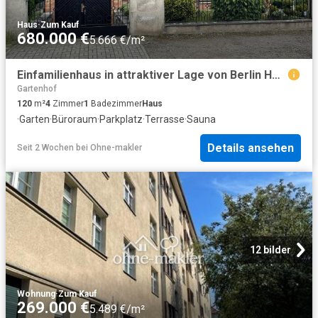
Haus
·
Zum Kauf
680.000 €
5.666 €/m²
Einfamilienhaus in attraktiver Lage von Berlin Hohenschönhausen
Gartenhof
120
m²
4
Zimmer
1
Badezimmer
Haus
·
Garten
·
Büroraum
·
Parkplatz
·
Terrasse
·
Sauna
Details ansehen
Seit 2 Wochen
bei
Ohne-makler
12 bilder
Wohnung
·
Zum Kauf
269.000 €
5.489 €/m²