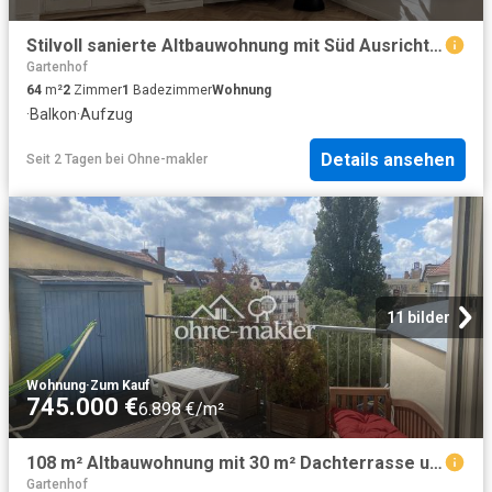
Stilvoll sanierte Altbauwohnung mit Süd Ausrichtung und Balkon im beliebten Winsviertel
Gartenhof
64
m²
2
Zimmer
1
Badezimmer
Wohnung
·
Balkon
·
Aufzug
Details ansehen
Seit 2 Tagen
bei
Ohne-makler
11 bilder
Wohnung
·
Zum Kauf
745.000 €
6.898 €/m²
108 m² Altbauwohnung mit 30 m² Dachterrasse und zwei Balkonen im Samariterviertel
Gartenhof