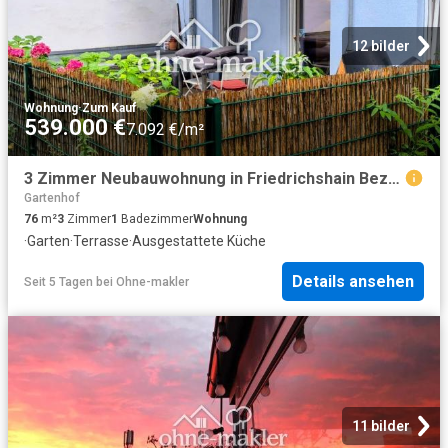
12 bilder
Wohnung
·
Zum Kauf
539.000 €
7.092 €/m²
3 Zimmer Neubauwohnung in Friedrichshain Bezugsfrei ab November 2026
Gartenhof
76
m²
3
Zimmer
1
Badezimmer
Wohnung
·
Garten
·
Terrasse
·
Ausgestattete Küche
Details ansehen
Seit 5 Tagen
bei
Ohne-makler
11 bilder