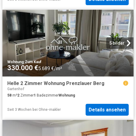
5 bilder
Wohnung
·
Zum Kauf
330.000 €
5.689 €/m²
Helle 2 Zimmer Wohnung Prenzlauer Berg
Gartenhof
58
m²
2
Zimmer
1
Badezimmer
Wohnung
Details ansehen
Seit 3 Wochen
bei
Ohne-makler