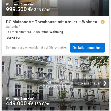
Wohnung
·
Zum Kauf
999.500 €
6.325 €/m²
DG Maisonette Townhouse mit Atelier – Wohnen und Arbeiten unter einem Dach
Gartenhof
158
m²
8
Zimmer
3
Badezimmer
Wohnung
·
Büroraum
Details ansehen
Seit mehr als einem Monat
bei
Ohne-makler
Foto anschauen
Wohnung
·
Zum Kauf
449.000 €
6.150 €/m²