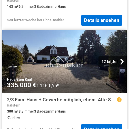
Halstern
143
m²
6
Zimmer
3
Badezimmer
Haus
Details ansehen
Seit letzter Woche
bei
Ohne-makler
12 bilder
Haus
·
Zum Kauf
335.000 €
1.116 €/m²
2/3 Fam. Haus + Gewerbe möglich, ehem. Alte Schule
Halstern
300
m²
8
Zimmer
3
Badezimmer
Haus
·
Garten