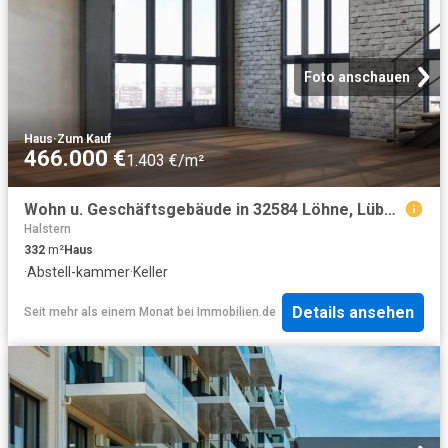
Foto anschauen
Haus
·
Zum Kauf
466.000 €
1.403 €/m²
Wohn u. Geschäftsgebäude in 32584 Löhne, Lübbecker Str
Halstern
332
m²
Haus
·
Abstell-kammer
·
Keller
Details ansehen
Seit mehr als einem Monat
bei
Immobilien.de