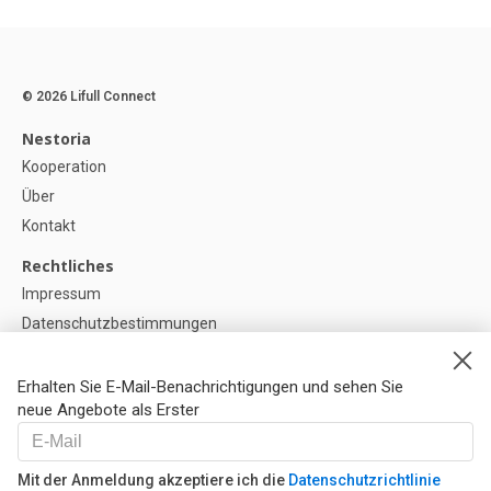
© 2026 Lifull Connect
Nestoria
Kooperation
Über
Kontakt
Rechtliches
Impressum
Datenschutzbestimmungen
Politik zur Verwendung von Cookies
Cookie-Einstellunge
Erhalten Sie E-Mail-Benachrichtigungen und sehen Sie
neue Angebote als Erster
Hilfe
FAQ
Mit der Anmeldung akzeptiere ich die
Datenschutzrichtlinie
Unsere Partner