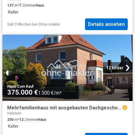
137
m²
7
Zimmer
Haus
·
Keller
Details ansehen
Seit 3 Wochen
bei
Ohne-makler
12 bilder
Haus
·
Zum Kauf
375.000 €
1.500 €/m²
Mehrfamilienhaus mit ausgebauten Dachgeschoss in Herford
Halstern
250
m²
12
Zimmer
Haus
·
Keller