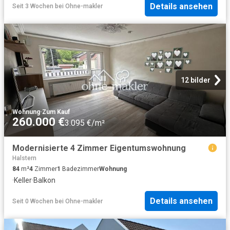
Details ansehen
Seit 3 Wochen
bei
Ohne-makler
12 bilder
Wohnung
·
Zum Kauf
260.000 €
3.095 €/m²
Modernisierte 4 Zimmer Eigentumswohnung
Halstern
84
m²
4
Zimmer
1
Badezimmer
Wohnung
·
Keller
·
Balkon
Details ansehen
Seit 0 Wochen
bei
Ohne-makler