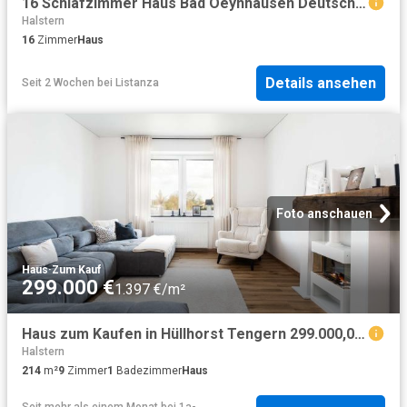
16 Schlafzimmer Haus Bad Oeynhausen Deutschland 104437522
Halstern
16
Zimmer
Haus
Details ansehen
Seit 2 Wochen
bei
Listanza
Foto anschauen
Haus
·
Zum Kauf
299.000 €
1.397 €/m²
Haus zum Kaufen in Hüllhorst Tengern 299.000,00 EUR 214 m²
Halstern
214
m²
9
Zimmer
1
Badezimmer
Haus
Seit mehr als einem Monat
bei
1a-