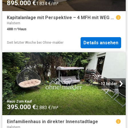
895.000 €
1.834 €/m²
Kapitalanlage mit Perspektive – 4 MFH mit WEG Aufteilung und 4 Grundbüchern in 32278 Kirchlengern
Halstern
488
m²
Haus
Details ansehen
Seit letzter Woche
bei
Ohne-makler
12 bilder
Haus
·
Zum Kauf
395.000 €
2.883 €/m²
Einfamilienhaus in direkter Innenstadtlage
Halstern