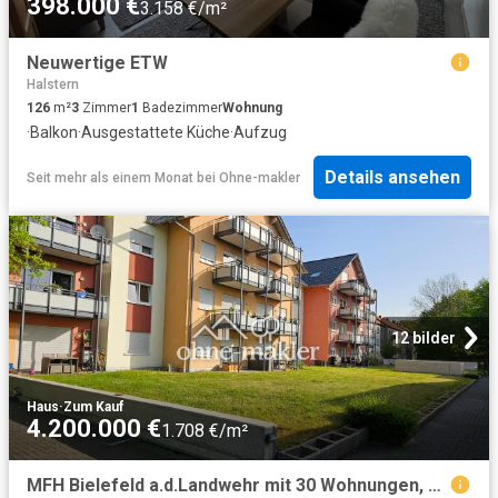
398.000 €
3.158 €/m²
Neuwertige ETW
Halstern
126
m²
3
Zimmer
1
Badezimmer
Wohnung
·
Balkon
·
Ausgestattete Küche
·
Aufzug
Details ansehen
Seit mehr als einem Monat
bei
Ohne-makler
12 bilder
Haus
·
Zum Kauf
4.200.000 €
1.708 €/m²
MFH Bielefeld a.d.Landwehr mit 30 Wohnungen, Mietrendite ca. 5%