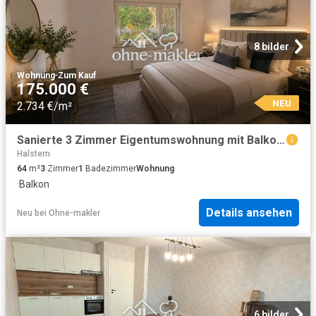
8 bilder
Wohnung
·
Zum Kauf
175.000 €
NEU
2.734 €/m²
Sanierte 3 Zimmer Eigentumswohnung mit Balkon in Bielefeld Schildesche
Halstern
64
m²
3
Zimmer
1
Badezimmer
Wohnung
·
Balkon
Details ansehen
Neu
bei
Ohne-makler
6 bilder