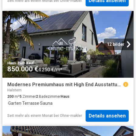
Details ansehen
Seit mehr als einem Monat
bei
Ohne-makler
12 bilder
Haus
·
Zum Kauf
850.000 €
4.250 €/m²
Modernes Premiumhaus mit High End Ausstattung und nahezu energieautarker Technik in Herford
Halstern
200
m²
5
Zimmer
2
Badezimmer
Haus
·
Garten
·
Terrasse
·
Sauna
Details ansehen
Seit mehr als einem Monat
bei
Ohne-makler