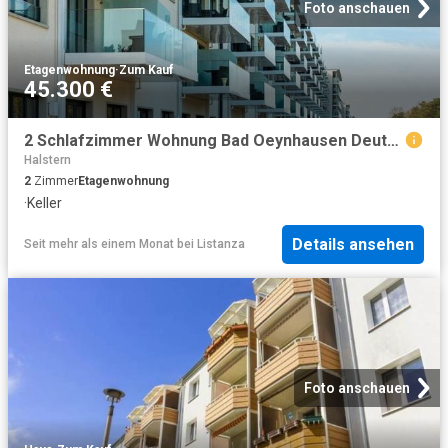
Foto anschauen
Etagenwohnung
·
Zum Kauf
45.300 €
2 Schlafzimmer Wohnung Bad Oeynhausen Deutschland 101515648
Halstern
2
Zimmer
Etagenwohnung
·
Keller
Details ansehen
Seit mehr als einem Monat
bei
Listanza
Foto anschauen