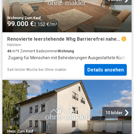
Wohnung
·
Zum Kauf
99.000 €
2.152 €/m²
Renovierte leerstehende Whg Barrierefrei nahe Kurpark – inkl. EBK & Möbel | Paket m. 6 ETW möglich
Halstern
46
m²
1
Zimmer
1
Badezimmer
Wohnung
·
Zugang für Menschen mit Behinderungen
·
Ausgestattete Küche
Details ansehen
Seit letzter Woche
bei
Ohne-makler
10 bilder
Haus
·
Zum Kauf