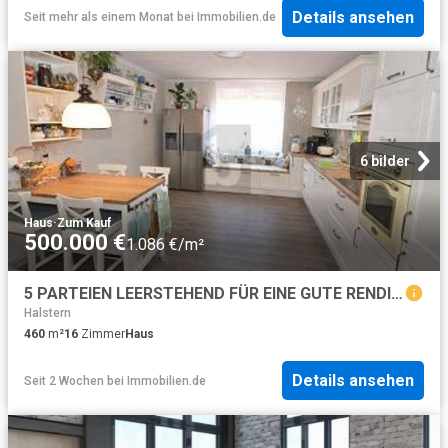
Details ansehen
Seit mehr als einem Monat
bei
Immobilien.de
6 bilder
Haus
·
Zum Kauf
500.000 €
1.086 €/m²
5 PARTEIEN LEERSTEHEND FÜR EINE GUTE RENDITE!
Halstern
460
m²
16
Zimmer
Haus
Details ansehen
Seit 2 Wochen
bei
Immobilien.de