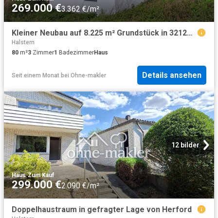
269.000 €
3.362 €/m²
Kleiner Neubau auf 8.225 m² Grundstück in 32120 Hiddenhausen/NRW Rohbau eines Betriebsgebäudes
Halstern
80
m²
3
Zimmer
1
Badezimmer
Haus
Details ansehen
Seit einem Monat
bei
Ohne-makler
12 bilder
Haus
·
Zum Kauf
299.000 €
2.090 €/m²
Doppelhaustraum in gefragter Lage von Herford