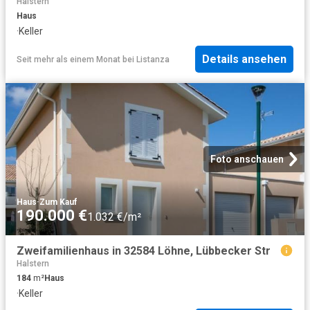
Halstern
Haus
·
Keller
Details ansehen
Seit mehr als einem Monat
bei
Listanza
Foto anschauen
Haus
·
Zum Kauf
190.000 €
1.032 €/m²
Zweifamilienhaus in 32584 Löhne, Lübbecker Str
Halstern
184
m²
Haus
·
Keller