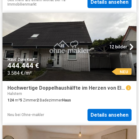
Details ansehen
Immobilienmarkt
12 bilder
Haus
·
Zum Kauf
444.444 €
NEU
3.584 €/m²
Hochwertige Doppelhaushälfte im Herzen von Elverdissen
Halstern
124
m²
5
Zimmer
2
Badezimmer
Haus
Details ansehen
Neu
bei
Ohne-makler