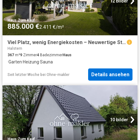
12 bilder
Haus
·
Zum Kauf
885.000 €
2.411 €/m²
Viel Platz, wenig Energiekosten – Neuwertige Stadtvilla auf 367 qm A
Halstern
367
m²
9
Zimmer
4
Badezimmer
Haus
·
Garten
·
Heizung
·
Sauna
Details ansehen
Seit letzter Woche
bei
Ohne-makler
10 bilder
Haus
·
Zum Kauf