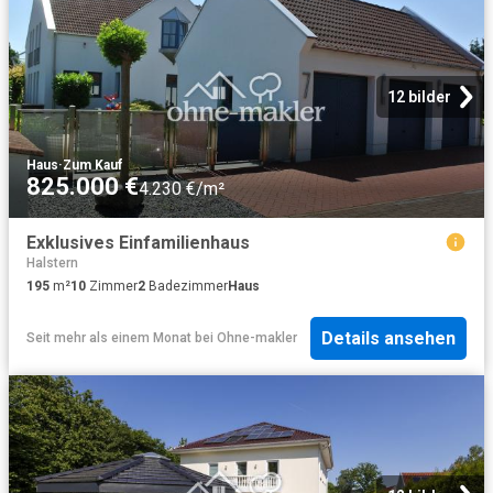
12 bilder
Haus
·
Zum Kauf
825.000 €
4.230 €/m²
Exklusives Einfamilienhaus
Halstern
195
m²
10
Zimmer
2
Badezimmer
Haus
Details ansehen
Seit mehr als einem Monat
bei
Ohne-makler