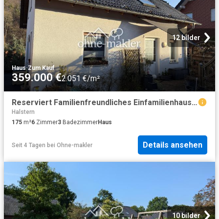
12 bilder
Haus
·
Zum Kauf
359.000 €
2.051 €/m²
Reserviert Familienfreundliches Einfamilienhaus mit separater Einliegerwohnung
Halstern
175
m²
6
Zimmer
3
Badezimmer
Haus
Details ansehen
Seit 4 Tagen
bei
Ohne-makler
10 bilder