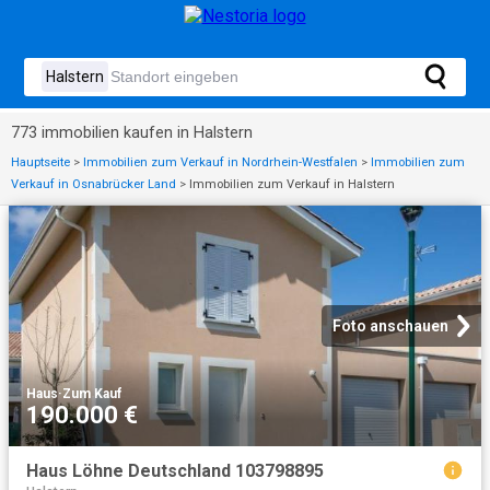
773 immobilien kaufen in Halstern
Hauptseite
>
Immobilien zum Verkauf in Nordrhein-Westfalen
>
Immobilien zum
Verkauf in Osnabrücker Land
>
Immobilien zum Verkauf in Halstern
Foto anschauen
Haus
·
Zum Kauf
190.000 €
Haus Löhne Deutschland 103798895