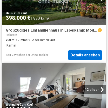
Haus
·
Zum Kauf
398.000 €
1.990 €/m²
Großzügiges Einfamilienhaus in Espelkamp: Modernisiert & provisionsfrei
Halstern
200
m²
6
Zimmer
3
Badezimmer
Haus
·
Kamin
Details ansehen
Seit 2 Wochen
bei
Ohne-makler
12 bilder
Wohnung
·
Zum Kauf