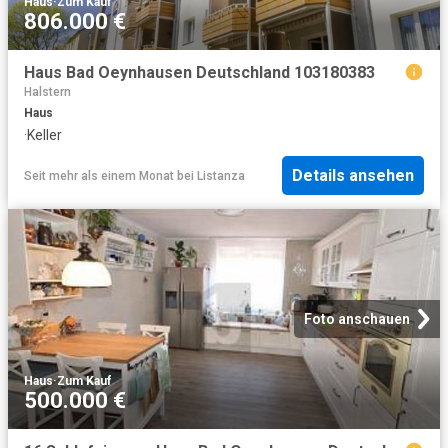
Haus
·
Zum Kauf
806.000 €
Haus Bad Oeynhausen Deutschland 103180383
Halstern
Haus
·
Keller
Details ansehen
Seit mehr als einem Monat
bei
Listanza
Foto anschauen
Haus
·
Zum Kauf
500.000 €