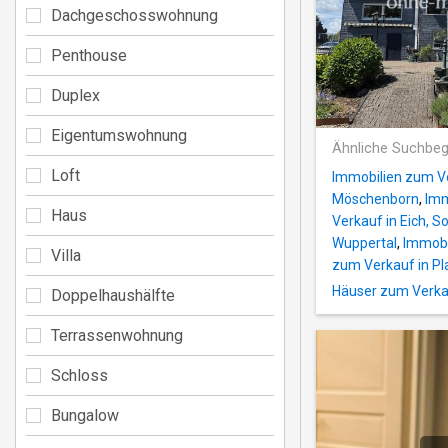
Dachgeschosswohnung
Penthouse
Duplex
Eigentumswohnung
Ähnliche Suchbeg
Loft
Immobilien zum Ve
Möschenborn
,
Imm
Haus
Verkauf in Eich, S
Wuppertal
,
Immobi
Villa
zum Verkauf in Pl
Häuser zum Verkau
Doppelhaushälfte
Terrassenwohnung
Schloss
Bungalow