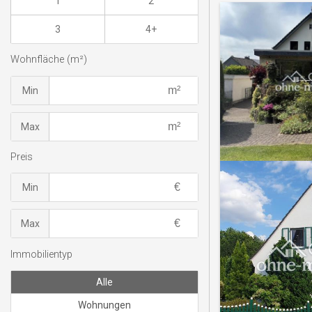
1
2
3
4+
Wohnfläche (m²)
Min
Max
Preis
Min
Max
Immobilientyp
Alle
Wohnungen