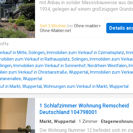
Kinderspielplatz, zudem sind eine etwa 20 
mit Anbau in solider Massivbauweise aus de
Birke und ein alt gewachsener Haselnussba
1934, gelegen auf einem großzügigen Grunds
hervorzuheben. Zwischen Garage und Haus b
ruhiger Sackgassenlage von Remscheid-Falk
sich der Zugang zum weiteren Garten, neu an
Das Haus verbindet charmanten Altbaucharak
Seit 3 Wochen
bei
Ohne-makler
>
Wege und Terrassen, Yucca- und Hanfpalmen 
Details a
einer hochwertigen und umfangreichen Ausst
Ohne-Makler.net
Meter hoch), sowie weitere groß gewachsen
und bietet ein ideales Zuhause für Familien 
Sträucher prägen diesen Bereich. Begünstigt
Paare mit Anspruch an Raum, Qualität und La
riffe
die Hanglage haben wir für die Kinder eine h
Dachgeschoss ist in Holzkonstruktion ausgef
rkauf in Mitte, Solingen
,
Immobilien zum Verkauf in Czimatisplatz
,
Imm
Modernisierungen wurden bereits vorgenom
obilien zum Verkauf in Rathausplatz, Solingen
,
Immobilien zum Verkau
sodass sich die Immobilie in einem guten Z
olingen
,
Immobilien zum Verkauf in Sonnenhof, Nordrhein-Westfalen
,
Im
präsentiert. Grundstück & Lage - Grundstück
lien zum Verkauf in Christianstraße, Wuppertal
,
Immobilien zum Verkau
ca. 1.249 m² - Rechteckiger Zuschnitt - Eben 
atanenallee, Wuppertal
leicht hängig - Ruhige Anliegerstraße / Sack
f in Markt, Wuppertal
,
Wohnungen zum Verkauf in Markt, Wuppertal
Reines Wohngebiet - Keine Immissionen
Ausstattung Bauweise & Konstruktion - Mass
Fundamente aus Beton - Kellerwände aus
1 Schlafzimmer Wohnung Remscheid
Beton/Mauerwerk - Außenwände aus Mauerw
Deutschland 104798001
Innenwände aus Mauerwerk, teilweise Trock
Geschossdecken: Keller- & Erdgeschoss Bet
Markt, Wuppertal
·
1
Zimmer
·
Etagenwohnun
Obergeschoss Holzkonstruktion Fußböden - 
·
Balkon
Die Wohnung Nummer 12 befindet sich im zw