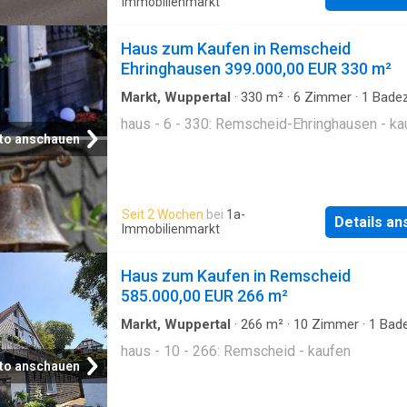
Immobilienmarkt
Haus zum Kaufen in Remscheid
Ehringhausen 399.000,00 EUR 330 m²
Markt, Wuppertal
·
330
m²
·
6
Zimmer
·
1
Bade
Haus
haus - 6 - 330: Remscheid-Ehringhausen - ka
to anschauen
Seit 2 Wochen
bei
1a-
Details a
Immobilienmarkt
Haus zum Kaufen in Remscheid
585.000,00 EUR 266 m²
Markt, Wuppertal
·
266
m²
·
10
Zimmer
·
1
Bad
·
Haus
haus - 10 - 266: Remscheid - kaufen
to anschauen