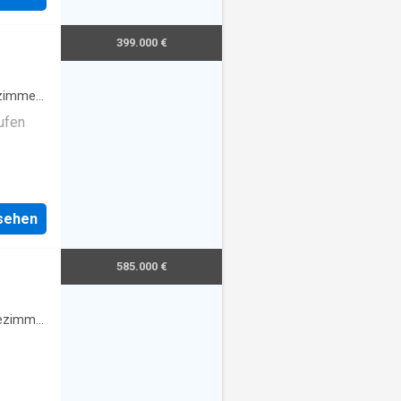
399.000 €
zimmer
·
ufen
nsehen
585.000 €
ezimmer