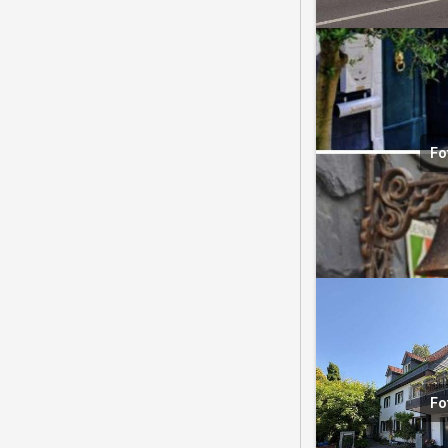
Fo
Fo