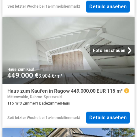
Details ansehen
Seit letzter Woche
bei
1a-Immobilienmarkt
Foto anschauen
Haus
·
Zum Kauf
449.000 €
3.904 €/m²
Haus zum Kaufen in Ragow 449.000,00 EUR 115 m²
Mittenwalde, Dahme-Spreewald
115
m²
3
Zimmer
1
Badezimmer
Haus
Details ansehen
Seit letzter Woche
bei
1a-Immobilienmarkt