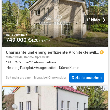
12 bilder
Haus
·
Zum Kauf
749.000 €
4.207 €/m²
Charmante und energieeffiziente Architektenvilla mit hochwertiger Ausstattung
Mittenwalde, Dahme-Spreewald
178
m²
6
Zimmer
2
Badezimmer
Haus
·
Heizung
·
Parkplatz
·
Ausgestattete Küche
·
Kamin
Details ansehen
Seit mehr als einem Monat
bei
Ohne-makler