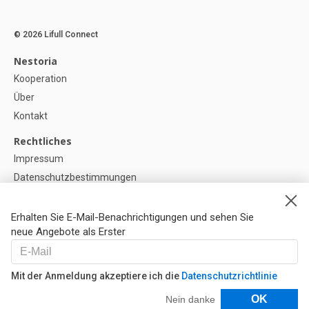
© 2026 Lifull Connect
Nestoria
Kooperation
Über
Kontakt
Rechtliches
Impressum
Datenschutzbestimmungen
Politik zur Verwendung von Cookies
Cookie-Einstellunge
Erhalten Sie E-Mail-Benachrichtigungen und sehen Sie
neue Angebote als Erster
Hilfe
FAQ
Mit der Anmeldung akzeptiere ich die
Datenschutzrichtlinie
Unsere Partner
Filter
OK
Nein danke