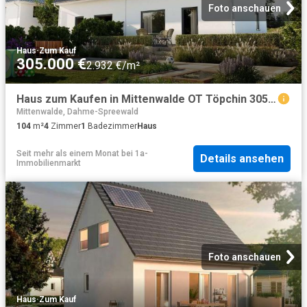
Foto anschauen
Haus
·
Zum Kauf
305.000 €
2.932 €/m²
Haus zum Kaufen in Mittenwalde OT Töpchin 305.000,00 EUR 104 m²
Mittenwalde, Dahme-Spreewald
104
m²
4
Zimmer
1
Badezimmer
Haus
Seit mehr als einem Monat
bei
1a-
Details ansehen
Immobilienmarkt
Foto anschauen
Haus
·
Zum Kauf