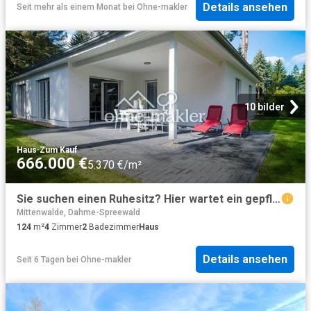
Details ansehen
Seit mehr als einem Monat
bei
Ohne-makler
10 bilder
Haus
·
Zum Kauf
666.000 €
5.370 €/m²
Sie suchen einen Ruhesitz? Hier wartet ein gepflegter Bungalow in Seenähe provisionsfrei
Mittenwalde, Dahme-Spreewald
124
m²
4
Zimmer
2
Badezimmer
Haus
Details ansehen
Seit 6 Tagen
bei
Ohne-makler