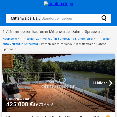
1.726 immobilien kaufen in Mittenwalde, Dahme-Spreewald
Hauptseite
>
Immobilien zum Verkauf in Bundesland Brandenburg
>
Immobilien
zum Verkauf in Spreewald
>
Immobilien zum Verkauf in Mittenwalde, Dahme-
Spreewald
11 bilder
Haus
·
Zum Kauf
425.000 €
4.670 €/m²