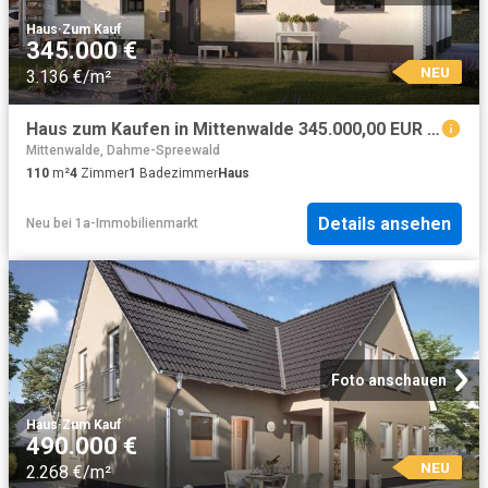
Haus
·
Zum Kauf
345.000 €
NEU
3.136 €/m²
Haus zum Kaufen in Mittenwalde 345.000,00 EUR 110 m²
Mittenwalde, Dahme-Spreewald
110
m²
4
Zimmer
1
Badezimmer
Haus
Details ansehen
Neu
bei
1a-Immobilienmarkt
Foto anschauen
Haus
·
Zum Kauf
490.000 €
NEU
2.268 €/m²