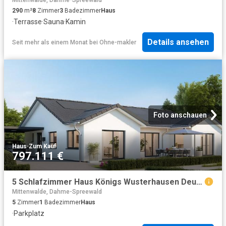
Mittenwalde, Dahme-Spreewald
290
m²
8
Zimmer
3
Badezimmer
Haus
·
Terrasse
·
Sauna
·
Kamin
Details ansehen
Seit mehr als einem Monat
bei
Ohne-makler
Foto anschauen
Haus
·
Zum Kauf
797.111 €
5 Schlafzimmer Haus Königs Wusterhausen Deutschland 103960372
Mittenwalde, Dahme-Spreewald
5
Zimmer
1
Badezimmer
Haus
·
Parkplatz