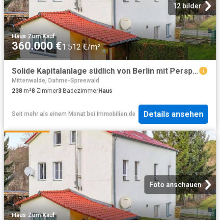
12 bilder
Haus
·
Zum Kauf
360.000 €
1.512 €/m²
Solide Kapitalanlage südlich von Berlin mit Perspektive auf Eigenbedarf
Mittenwalde, Dahme-Spreewald
238
m²
8
Zimmer
3
Badezimmer
Haus
Details ansehen
Seit mehr als einem Monat
bei
Immobilien.de
Foto anschauen
Haus
·
Zum Kauf