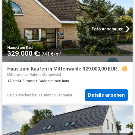
Foto anschauen
Haus
·
Zum Kauf
329.000 €
2.741 €/m²
Haus zum Kaufen in Mittenwalde 329.000,00 EUR 120 m²
Mittenwalde, Dahme-Spreewald
120
m²
4
Zimmer
1
Badezimmer
Haus
Details ansehen
Seit 3 Wochen
bei
1a-Immobilienmarkt