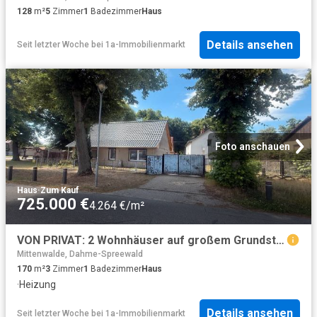
128
m²
5
Zimmer
1
Badezimmer
Haus
Details ansehen
Seit letzter Woche
bei
1a-Immobilienmarkt
Foto anschauen
Haus
·
Zum Kauf
725.000 €
4.264 €/m²
VON PRIVAT: 2 Wohnhäuser auf großem Grundstück in Töpchin
Mittenwalde, Dahme-Spreewald
170
m²
3
Zimmer
1
Badezimmer
Haus
·
Heizung
Details ansehen
Seit letzter Woche
bei
1a-Immobilienmarkt