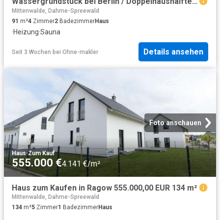
Wassergrundstück bei Berlin / Doppelhaushälfte mit direktem Seezugang
Mittenwalde, Dahme-Spreewald
91
m²
4
Zimmer
2
Badezimmer
Haus
·
Heizung
·
Sauna
Details ansehen
Seit 3 Wochen
bei
Ohne-makler
Foto anschauen
Haus
·
Zum Kauf
555.000 €
4.141 €/m²
Haus zum Kaufen in Ragow 555.000,00 EUR 134 m²
Mittenwalde, Dahme-Spreewald
134
m²
5
Zimmer
1
Badezimmer
Haus