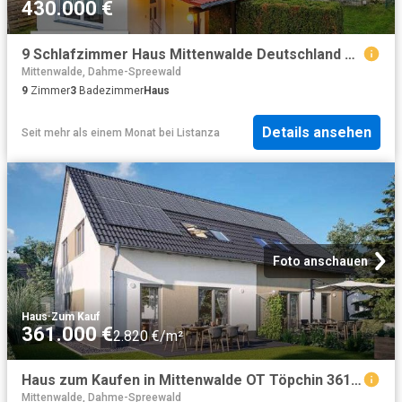
430.000 €
9 Schlafzimmer Haus Mittenwalde Deutschland 99289186
Mittenwalde, Dahme-Spreewald
9
Zimmer
3
Badezimmer
Haus
Details ansehen
Seit mehr als einem Monat
bei
Listanza
Foto anschauen
Haus
·
Zum Kauf
361.000 €
2.820 €/m²
Haus zum Kaufen in Mittenwalde OT Töpchin 361.000,00 EUR 128 m²
Mittenwalde, Dahme-Spreewald