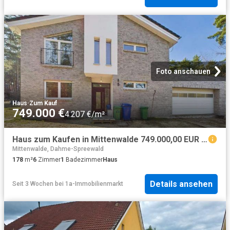
Foto anschauen
Haus
·
Zum Kauf
749.000 €
4.207 €/m²
Haus zum Kaufen in Mittenwalde 749.000,00 EUR 178 m²
Mittenwalde, Dahme-Spreewald
178
m²
6
Zimmer
1
Badezimmer
Haus
Details ansehen
Seit 3 Wochen
bei
1a-Immobilienmarkt