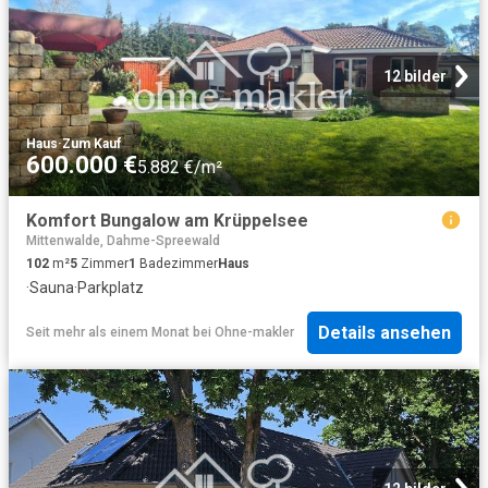
12 bilder
Haus
·
Zum Kauf
600.000 €
5.882 €/m²
Komfort Bungalow am Krüppelsee
Mittenwalde, Dahme-Spreewald
102
m²
5
Zimmer
1
Badezimmer
Haus
·
Sauna
·
Parkplatz
Details ansehen
Seit mehr als einem Monat
bei
Ohne-makler