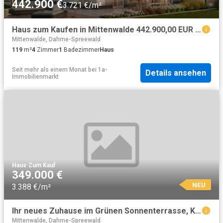
442.900 €
3.721 €/m²
Haus zum Kaufen in Mittenwalde 442.900,00 EUR 119 m²
Mittenwalde, Dahme-Spreewald
119
m²
4
Zimmer
1
Badezimmer
Haus
Seit mehr als einem Monat
bei
1a-
Details ansehen
Immobilienmarkt
Haus
·
Zum Kauf
349.000 €
NEU
3.388 €/m²
Ihr neues Zuhause im Grünen Sonnenterrasse, Kaminfeuer und naturnahes Wohnen
Mittenwalde, Dahme-Spreewald