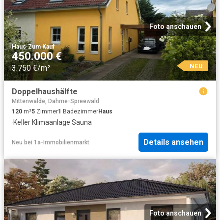
Foto anschauen
Haus
·
Zum Kauf
450.000 €
NEU
3.750 €/m²
Doppelhaushälfte
Mittenwalde, Dahme-Spreewald
120
m²
5
Zimmer
1
Badezimmer
Haus
·
Keller
·
Klimaanlage
·
Sauna
Details ansehen
Neu
bei
1a-Immobilienmarkt
Foto anschauen