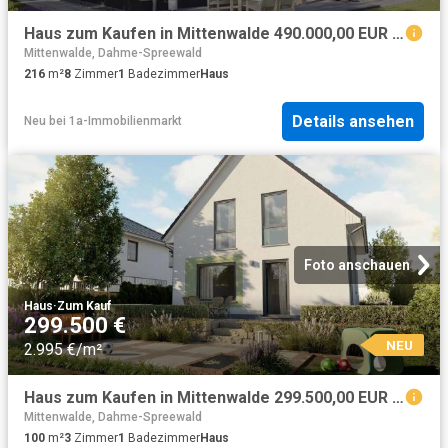
Haus zum Kaufen in Mittenwalde 490.000,00 EUR 216 m²
Mittenwalde, Dahme-Spreewald
216
m²
8
Zimmer
1
Badezimmer
Haus
Details ansehen
Neu
bei
1a-Immobilienmarkt
Foto anschauen
Haus
·
Zum Kauf
299.500 €
NEU
2.995 €/m²
Haus zum Kaufen in Mittenwalde 299.500,00 EUR 100 m²
Mittenwalde, Dahme-Spreewald
100
m²
3
Zimmer
1
Badezimmer
Haus