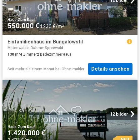
12 bilder
Haus
·
Zum Kauf
550.000 €
4.230 €/m²
Einfamilienhaus im Bungalowstil
Mittenwalde, Dahme-Spreewald
130
m²
4
Zimmer
2
Badezimmer
Haus
Details ansehen
Seit mehr als einem Monat
bei
Ohne-makler
12 bilder
Haus
·
Zum Kauf
1.420.000 €
NEU