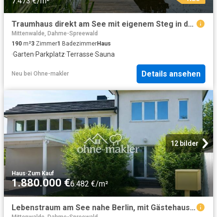
7.473 €/m²
Traumhaus direkt am See mit eigenem Steg in der Natur
Mittenwalde, Dahme-Spreewald
190
m²
3
Zimmer
1
Badezimmer
Haus
·
Garten
·
Parkplatz
·
Terrasse
·
Sauna
Details ansehen
Neu
bei
Ohne-makler
12 bilder
Haus
·
Zum Kauf
1.880.000 €
6.482 €/m²
Lebenstraum am See nahe Berlin, mit Gästehaus, Sauna, eigenem Steg