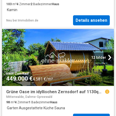
103
m²
4
Zimmer
2
Badezimmer
Haus
·
Kamin
Details ansehen
Neu
bei
Immobilien.de
12 bilder
Haus
·
Zum Kauf
449.000 €
4.581 €/m²
Grüne Oase im idyllischen Zernsdorf auf 1130qm mit Teich, Sauna und Gewächshaus
Mittenwalde, Dahme-Spreewald
98
m²
4
Zimmer
1
Badezimmer
Haus
·
Garten
·
Ausgestattete Küche
·
Sauna