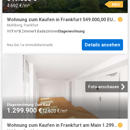
NEU
4.692 €/m²
Wohnung zum Kaufen in Frankfurt 549.000,00 EUR 117 m²
Mühlberg, Frankfurt
117
m²
3
Zimmer
1
Badezimmer
Etagenwohnung
Details ansehen
Neu
bei
1a-Immobilienmarkt
Foto anschauen
Etagenwohnung
·
Zum Kauf
1.299.900 €
12.620 €/m²
Wohnung zum Kaufen in Frankfurt am Main 1.299.900,00 EUR 103.13 m²