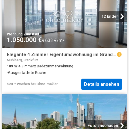
12 bilder
Wohnung
·
Zum Kauf
1.050.000 €
9.633 €/m²
Elegante 4 Zimmer Eigentumswohnung im Grand Tower – Exklusives Wohnen über den Dächern Frankfurts
Mühlberg, Frankfurt
109
m²
4
Zimmer
2
Badezimmer
Wohnung
·
Ausgestattete Küche
Details ansehen
Seit 2 Wochen
bei
Ohne-makler
Foto anschauen