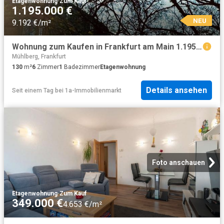
Etagenwohnung
·
Zum Kauf
1.195.000 €
NEU
9.192 €/m²
Wohnung zum Kaufen in Frankfurt am Main 1.195.000,00 EUR 130 m²
Mühlberg, Frankfurt
130
m²
6
Zimmer
1
Badezimmer
Etagenwohnung
Details ansehen
Seit einem Tag
bei
1a-Immobilienmarkt
Foto anschauen
Etagenwohnung
·
Zum Kauf
349.000 €
4.653 €/m²