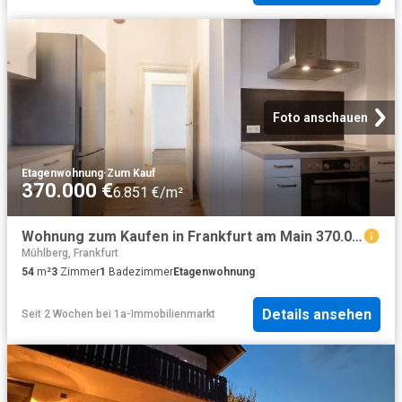
Foto anschauen
Etagenwohnung
·
Zum Kauf
370.000 €
6.851 €/m²
Wohnung zum Kaufen in Frankfurt am Main 370.000,00 EUR 54.84 m²
Mühlberg, Frankfurt
54
m²
3
Zimmer
1
Badezimmer
Etagenwohnung
Details ansehen
Seit 2 Wochen
bei
1a-Immobilienmarkt