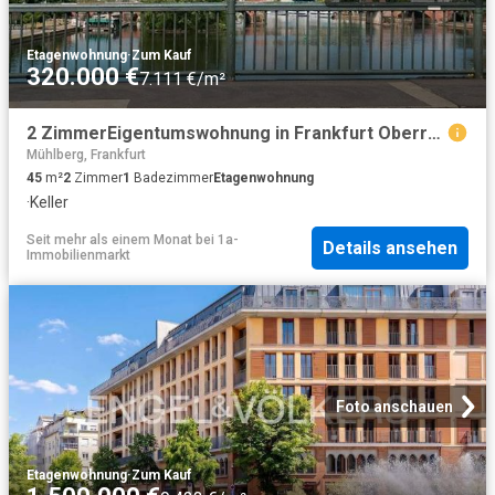
Etagenwohnung
·
Zum Kauf
320.000 €
7.111 €/m²
2 ZimmerEigentumswohnung in Frankfurt Oberrad
Mühlberg, Frankfurt
45
m²
2
Zimmer
1
Badezimmer
Etagenwohnung
·
Keller
Seit mehr als einem Monat
bei
1a-
Details ansehen
Immobilienmarkt
Foto anschauen
Etagenwohnung
·
Zum Kauf