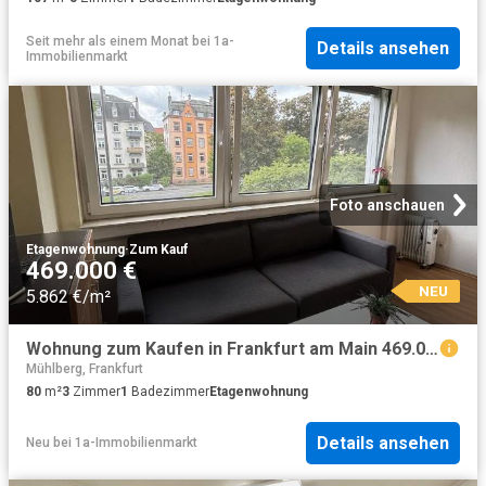
Seit mehr als einem Monat
bei
1a-
Details ansehen
Immobilienmarkt
Foto anschauen
Etagenwohnung
·
Zum Kauf
469.000 €
NEU
5.862 €/m²
Wohnung zum Kaufen in Frankfurt am Main 469.000,00 EUR 80 m²
Mühlberg, Frankfurt
80
m²
3
Zimmer
1
Badezimmer
Etagenwohnung
Details ansehen
Neu
bei
1a-Immobilienmarkt