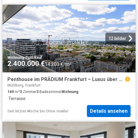
12 bilder
Wohnung
·
Zum Kauf
2.400.000 €
14.201 €/m²
Penthouse im PRÄDIUM Frankfurt – Luxus über den Dächern der Mainmetropole
Mühlberg, Frankfurt
169
m²
3
Zimmer
3
Badezimmer
Wohnung
·
Terrasse
Details ansehen
Seit letzter Woche
bei
Ohne-makler