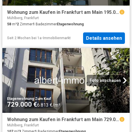
Wohnung zum Kaufen in Frankfurt am Main 195.000,00 EUR 58.64 m²
Mühlberg, Frankfurt
58
m²
2
Zimmer
1
Badezimmer
Etagenwohnung
Details ansehen
Seit 2 Wochen
bei
1a-Immobilienmarkt
Foto anschauen
Etagenwohnung
·
Zum Kauf
729.000 €
6.813 €/m²
Wohnung zum Kaufen in Frankfurt am Main 729.000,00 EUR 107 m²
Mühlberg, Frankfurt
107
m²
3
Zimmer
1
Badezimmer
Etagenwohnung