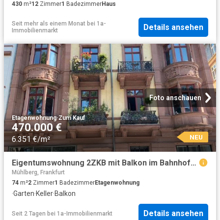
430
m²
12
Zimmer
1
Badezimmer
Haus
Seit mehr als einem Monat
bei
1a-
Details ansehen
Immobilienmarkt
Foto anschauen
Etagenwohnung
·
Zum Kauf
470.000 €
NEU
6.351 €/m²
Eigentumswohnung 2ZKB mit Balkon im Bahnhofsviertel nähe Main
Mühlberg, Frankfurt
74
m²
2
Zimmer
1
Badezimmer
Etagenwohnung
·
Garten
·
Keller
·
Balkon
Details ansehen
Seit 2 Tagen
bei
1a-Immobilienmarkt