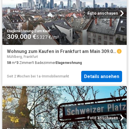
Foto anschauen
Etagenwohnung
·
Zum Kauf
309.000 €
5.327 €/m²
Wohnung zum Kaufen in Frankfurt am Main 309.000,00 EUR 58 m²
Mühlberg, Frankfurt
58
m²
3
Zimmer
1
Badezimmer
Etagenwohnung
Details ansehen
Seit 2 Wochen
bei
1a-Immobilienmarkt
Foto anschauen