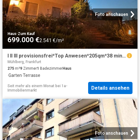
Foto anschauen
Haus
·
Zum Kauf
699.000 €
2.541 €/m²
I II III provisionsfrei*Top Anwesen*205qm*38 min Von Frankfurt
Mühlberg, Frankfurt
275
m²
9
Zimmer
1
Badezimmer
Haus
·
Garten
·
Terrasse
Seit mehr als einem Monat
bei
1a-
Details ansehen
Immobilienmarkt
Foto anschauen