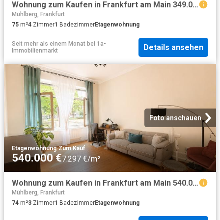
Wohnung zum Kaufen in Frankfurt am Main 349.000,00 EUR 75 m²
Mühlberg, Frankfurt
75
m²
4
Zimmer
1
Badezimmer
Etagenwohnung
Seit mehr als einem Monat
bei
1a-
Details ansehen
Immobilienmarkt
Foto anschauen
Etagenwohnung
·
Zum Kauf
540.000 €
7.297 €/m²
Wohnung zum Kaufen in Frankfurt am Main 540.000,00 EUR 74 m²
Mühlberg, Frankfurt
74
m²
3
Zimmer
1
Badezimmer
Etagenwohnung