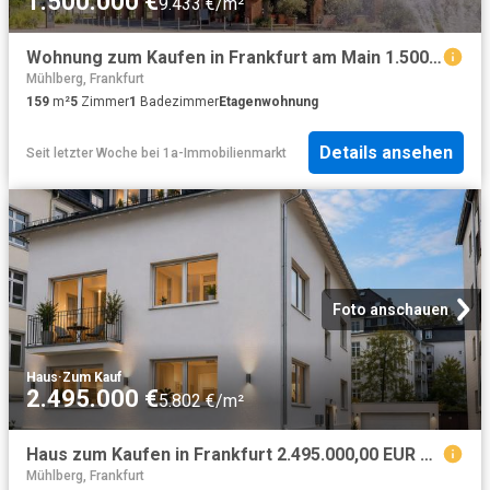
1.500.000 €
9.433 €/m²
Wohnung zum Kaufen in Frankfurt am Main 1.500.000,00 EUR 159 m²
Mühlberg, Frankfurt
159
m²
5
Zimmer
1
Badezimmer
Etagenwohnung
Details ansehen
Seit letzter Woche
bei
1a-Immobilienmarkt
Foto anschauen
Haus
·
Zum Kauf
2.495.000 €
5.802 €/m²
Haus zum Kaufen in Frankfurt 2.495.000,00 EUR 430 m²
Mühlberg, Frankfurt