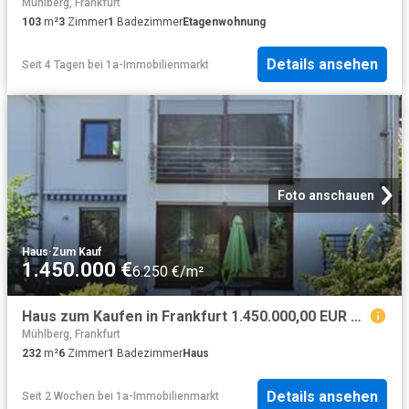
Mühlberg, Frankfurt
103
m²
3
Zimmer
1
Badezimmer
Etagenwohnung
Details ansehen
Seit 4 Tagen
bei
1a-Immobilienmarkt
Foto anschauen
Haus
·
Zum Kauf
1.450.000 €
6.250 €/m²
Haus zum Kaufen in Frankfurt 1.450.000,00 EUR 232 m²
Mühlberg, Frankfurt
232
m²
6
Zimmer
1
Badezimmer
Haus
Details ansehen
Seit 2 Wochen
bei
1a-Immobilienmarkt