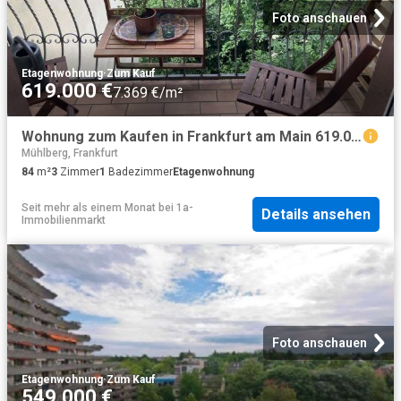
Foto anschauen
Etagenwohnung
·
Zum Kauf
619.000 €
7.369 €/m²
Wohnung zum Kaufen in Frankfurt am Main 619.000,00 EUR 84 m²
Mühlberg, Frankfurt
84
m²
3
Zimmer
1
Badezimmer
Etagenwohnung
Seit mehr als einem Monat
bei
1a-
Details ansehen
Immobilienmarkt
Foto anschauen
Etagenwohnung
·
Zum Kauf
549.000 €