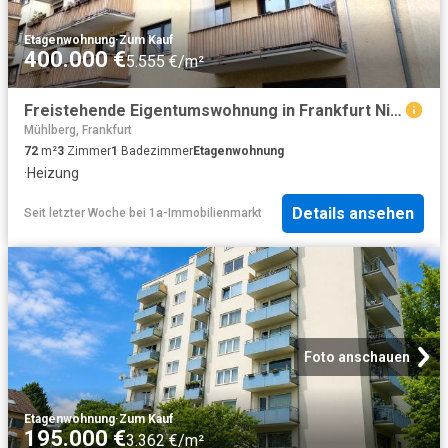
Etagenwohnung
·
Zum Kauf
400.000 €
5.555 €/m²
Freistehende Eigentumswohnung in Frankfurt Niederrad zu verkaufen
Mühlberg, Frankfurt
72
m²
3
Zimmer
1
Badezimmer
Etagenwohnung
·
Heizung
Details ansehen
Seit letzter Woche
bei
1a-Immobilienmarkt
Foto anschauen
Etagenwohnung
·
Zum Kauf
195.000 €
3.362 €/m²