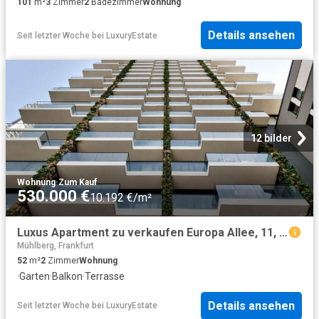
101
m²
3
Zimmer
2
Badezimmer
Wohnung
Details ansehen
Seit letzter Woche
bei
LuxuryEstate
12 bilder
Wohnung
·
Zum Kauf
530.000 €
10.192 €/m²
Luxus Apartment zu verkaufen Europa Allee, 11, Frankfurt am Main, Regierungsbezirk Darmstadt, Hessen
Mühlberg, Frankfurt
52
m²
2
Zimmer
Wohnung
·
Garten
·
Balkon
·
Terrasse
Details ansehen
Seit letzter Woche
bei
LuxuryEstate