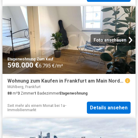
Foto anschauen
Etagenwohnung
·
Zum Kauf
598.000 €
6.795 €/m²
Wohnung zum Kaufen in Frankfurt am Main Nordend 598.000,00 EUR 88 m²
Mühlberg, Frankfurt
88
m²
3
Zimmer
1
Badezimmer
Etagenwohnung
Seit mehr als einem Monat
bei
1a-
Details ansehen
Immobilienmarkt