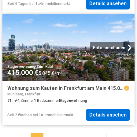
Details ansehen
Seit 4 Tagen
bei
1a-Immobilienmarkt
Foto anschauen
Etagenwohnung
·
Zum Kauf
415.000 €
5.845 €/m²
Wohnung zum Kaufen in Frankfurt am Main 415.000,00 EUR 71.5 m²
Mühlberg, Frankfurt
71
m²
4
Zimmer
1
Badezimmer
Etagenwohnung
Details ansehen
Seit 2 Wochen
bei
1a-Immobilienmarkt