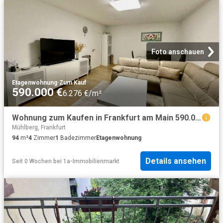
Foto anschauen
Etagenwohnung
·
Zum Kauf
590.000 €
6.276 €/m²
Wohnung zum Kaufen in Frankfurt am Main 590.000,00 EUR 94 m²
Mühlberg, Frankfurt
94
m²
4
Zimmer
1
Badezimmer
Etagenwohnung
Details ansehen
Seit 0 Wochen
bei
1a-Immobilienmarkt