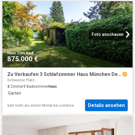
Foto anschauen
Haus
·
Zum Kauf
875.000 €
Zu Verkaufen 3 Schlafzimmer Haus München Deutschland DS95388171
Schweizer Platz
3
Zimmer
1
Badezimmer
Haus
·
Garten
Details ansehen
Seit mehr als einem Monat
bei
Listanza