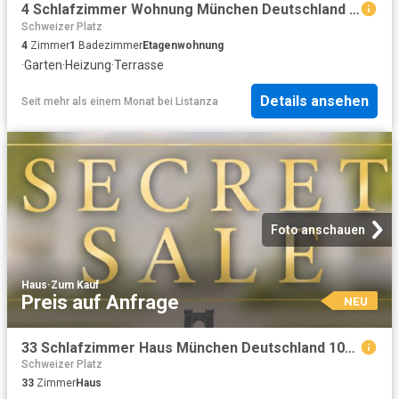
4 Schlafzimmer Wohnung München Deutschland 102717598
Schweizer Platz
4
Zimmer
1
Badezimmer
Etagenwohnung
·
Garten
·
Heizung
·
Terrasse
Details ansehen
Seit mehr als einem Monat
bei
Listanza
Foto anschauen
Haus
·
Zum Kauf
Preis auf Anfrage
NEU
33 Schlafzimmer Haus München Deutschland 104797113
Schweizer Platz
33
Zimmer
Haus