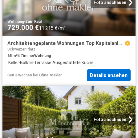
Foto anschauen
Wohnung
·
Zum Kauf
729.000 €
11.215 €/m²
Architektengeplante Wohnungen Top Kapitalanlage WG geeignet
Schweizer Platz
65
m²
4
Zimmer
Wohnung
·
Keller
·
Balkon
·
Terrasse
·
Ausgestattete Küche
Details ansehen
Seit 3 Wochen
bei
Ohne-makler
Foto anschauen