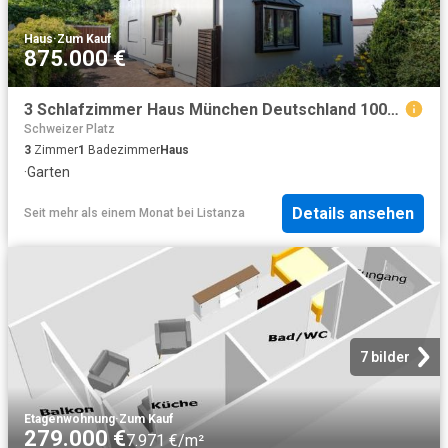
Haus
·
Zum Kauf
875.000 €
3 Schlafzimmer Haus München Deutschland 100815141
Schweizer Platz
3
Zimmer
1
Badezimmer
Haus
·
Garten
Details ansehen
Seit mehr als einem Monat
bei
Listanza
7 bilder
Etagenwohnung
·
Zum Kauf
279.000 €
7.971 €/m²