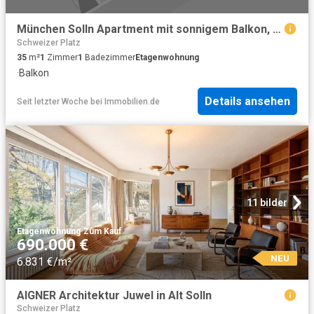
München Solln Apartment mit sonnigem Balkon, Wellnessbereich und Tierfgaragenstellplatz
Schweizer Platz
35
m²
1
Zimmer
1
Badezimmer
Etagenwohnung
·
Balkon
Details ansehen
Seit letzter Woche
bei
Immobilien.de
11 bilder
Etagenwohnung
·
Zum Kauf
690.000 €
NEU
6.831 €/m²
AIGNER Architektur Juwel in Alt Solln
Schweizer Platz