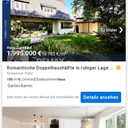
12 bilder
Haus
·
Zum Kauf
1.995.000 €
10.783 €/m²
Romantische Doppelhaushälfte in ruhiger Lage von Solln
Schweizer Platz
185
m²
6
Zimmer
2
Badezimmer
Haus
·
Garten
·
Kamin
Details ansehen
Seit mehr als einem Monat
bei
Immobilien.de