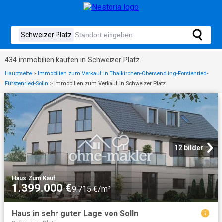
434 immobilien kaufen in Schweizer Platz
Hauptseite
>
Immobilien zum Verkauf in Thalkirchen-Obersendling-Forstenried-
Fürstenried-Solln
>
Immobilien zum Verkauf in Schweizer Platz
12 bilder
Haus
·
Zum Kauf
1.399.000 €
9.715 €/m²
Haus in sehr guter Lage von Solln