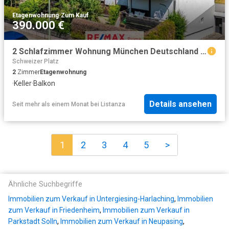
Etagenwohnung
·
Zum Kauf
390.000 €
2 Schlafzimmer Wohnung München Deutschland 94948873
Schweizer Platz
2
Zimmer
Etagenwohnung
·
Keller
·
Balkon
Details ansehen
Seit mehr als einem Monat
bei
Listanza
1
2
3
4
5
>
Ähnliche Suchbegriffe
Immobilien zum Verkauf in Untergiesing-Harlaching
,
Immobilien
zum Verkauf in Friedenheim
,
Immobilien zum Verkauf in
Parkstadt Solln
,
Immobilien zum Verkauf in Neupasing
,