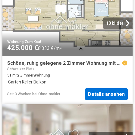
10 bilder
Wohnung
·
Zum Kauf
425.000 €
8.333 €/m²
Schöne, ruhig gelegene 2 Zimmer Wohnung mit 2 Balkonen und TG Platz in Solln, provisionsfrei
Schweizer Platz
51
m²
2
Zimmer
Wohnung
·
Garten
·
Keller
·
Balkon
Details ansehen
Seit 3 Wochen
bei
Ohne-makler