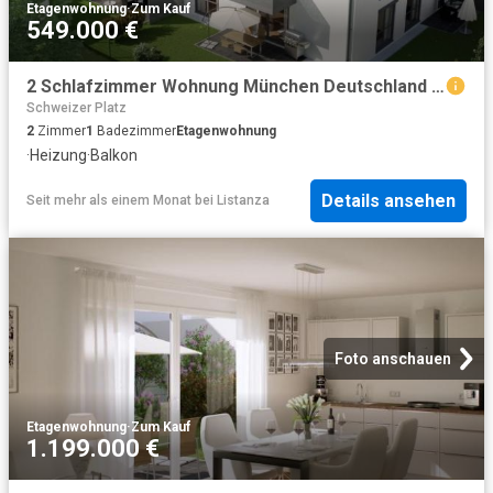
Etagenwohnung
·
Zum Kauf
549.000 €
2 Schlafzimmer Wohnung München Deutschland 102717601
Schweizer Platz
2
Zimmer
1
Badezimmer
Etagenwohnung
·
Heizung
·
Balkon
Details ansehen
Seit mehr als einem Monat
bei
Listanza
Foto anschauen
Etagenwohnung
·
Zum Kauf
1.199.000 €