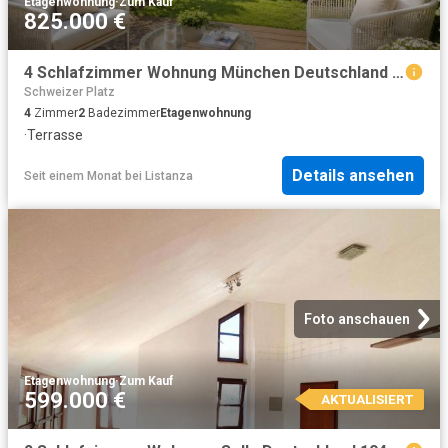
Etagenwohnung
·
Zum Kauf
825.000 €
4 Schlafzimmer Wohnung München Deutschland 103804314
Schweizer Platz
4
Zimmer
2
Badezimmer
Etagenwohnung
·
Terrasse
Details ansehen
Seit einem Monat
bei
Listanza
Foto anschauen
Etagenwohnung
·
Zum Kauf
599.000 €
AKTUALISIERT