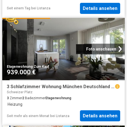
Details ansehen
Seit einem Tag
bei
Listanza
Foto anschauen
Etagenwohnung
·
Zum Kauf
939.000 €
3 Schlafzimmer Wohnung München Deutschland 96271089
Schweizer Platz
3
Zimmer
2
Badezimmer
Etagenwohnung
·
Heizung
Details ansehen
Seit mehr als einem Monat
bei
Listanza