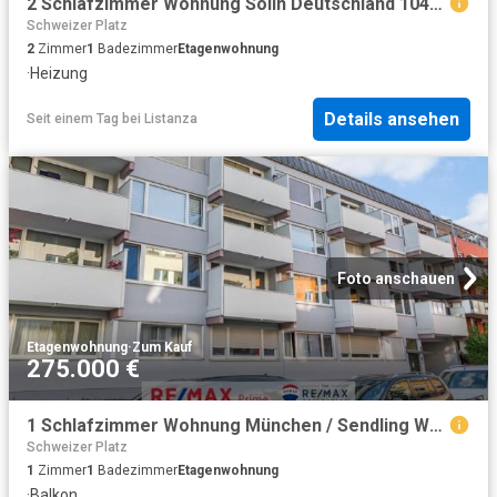
2 Schlafzimmer Wohnung Solln Deutschland 104796893
Schweizer Platz
2
Zimmer
1
Badezimmer
Etagenwohnung
·
Heizung
Details ansehen
Seit einem Tag
bei
Listanza
Foto anschauen
Etagenwohnung
·
Zum Kauf
275.000 €
1 Schlafzimmer Wohnung München / Sendling Westpark Deutschland 95691527
Schweizer Platz
1
Zimmer
1
Badezimmer
Etagenwohnung
·
Balkon