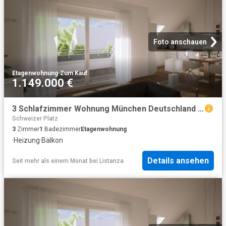
Foto anschauen
Etagenwohnung
·
Zum Kauf
1.149.000 €
3 Schlafzimmer Wohnung München Deutschland 102717603
Schweizer Platz
3
Zimmer
1
Badezimmer
Etagenwohnung
·
Heizung
·
Balkon
Details ansehen
Seit mehr als einem Monat
bei
Listanza