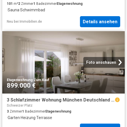
101
m²
2
Zimmer
1
Badezimmer
Etagenwohnung
·
Sauna
·
Schwimmbad
Details ansehen
Neu
bei
Immobilien.de
Foto anschauen
Etagenwohnung
·
Zum Kauf
899.000 €
3 Schlafzimmer Wohnung München Deutschland 102917056
Schweizer Platz
3
Zimmer
1
Badezimmer
Etagenwohnung
·
Garten
·
Heizung
·
Terrasse