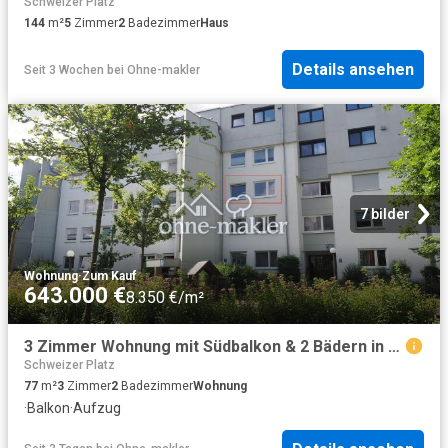
Schweizer Platz
144
m²
5
Zimmer
2
Badezimmer
Haus
Details ansehen
Seit 3 Wochen
bei
Ohne-makler
7 bilder
Wohnung
·
Zum Kauf
643.000 €
8.350 €/m²
3 Zimmer Wohnung mit Südbalkon & 2 Bädern in ruhiger Innenhoflage Sendling Westpark
Schweizer Platz
77
m²
3
Zimmer
2
Badezimmer
Wohnung
·
Balkon
·
Aufzug