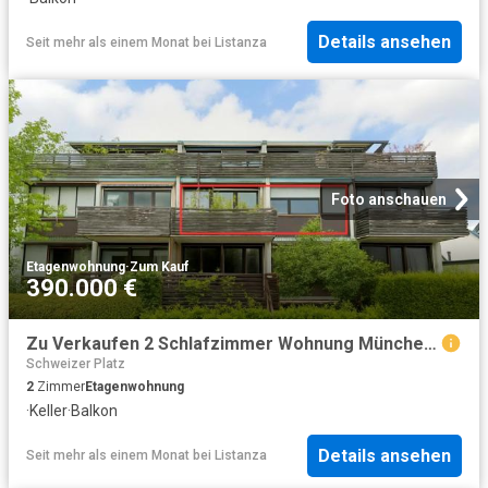
Details ansehen
Seit mehr als einem Monat
bei
Listanza
Foto anschauen
Etagenwohnung
·
Zum Kauf
390.000 €
Zu Verkaufen 2 Schlafzimmer Wohnung München Deutschland DS94948873
Schweizer Platz
2
Zimmer
Etagenwohnung
·
Keller
·
Balkon
Details ansehen
Seit mehr als einem Monat
bei
Listanza