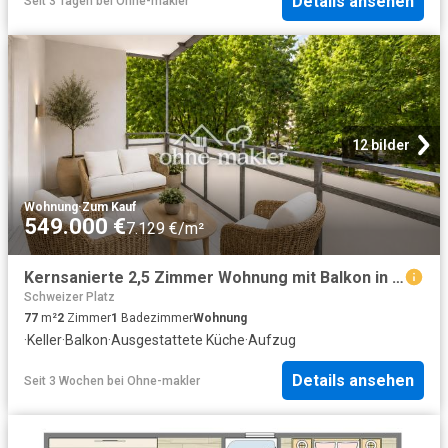
Details ansehen
Seit 3 Tagen
bei
Ohne-makler
12 bilder
Wohnung
·
Zum Kauf
549.000 €
7.129 €/m²
Kernsanierte 2,5 Zimmer Wohnung mit Balkon in Solln – Erstbezug, provisionsfrei
Schweizer Platz
77
m²
2
Zimmer
1
Badezimmer
Wohnung
·
Keller
·
Balkon
·
Ausgestattete Küche
·
Aufzug
Details ansehen
Seit 3 Wochen
bei
Ohne-makler