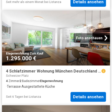
Details ansehen
Seit mehr als einem Monat
bei
Listanza
Foto anschauen
Etagenwohnung
·
Zum Kauf
1.295.000 €
4 Schlafzimmer Wohnung München Deutschland 104646996
Schweizer Platz
4
Zimmer
2
Badezimmer
Etagenwohnung
·
Terrasse
·
Ausgestattete Küche
Details ansehen
Seit 6 Tagen
bei
Listanza