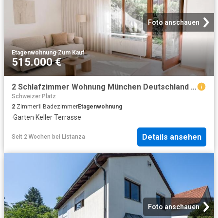
Foto anschauen
Etagenwohnung
·
Zum Kauf
515.000 €
2 Schlafzimmer Wohnung München Deutschland 104226050
Schweizer Platz
2
Zimmer
1
Badezimmer
Etagenwohnung
·
Garten
·
Keller
·
Terrasse
Details ansehen
Seit 2 Wochen
bei
Listanza
Foto anschauen