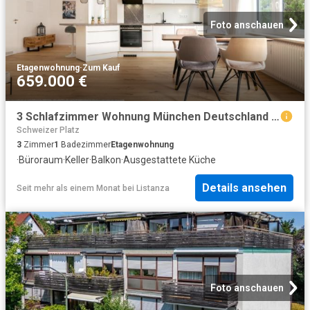
Foto anschauen
Etagenwohnung
·
Zum Kauf
659.000 €
3 Schlafzimmer Wohnung München Deutschland 98423490
Schweizer Platz
3
Zimmer
1
Badezimmer
Etagenwohnung
·
Büroraum
·
Keller
·
Balkon
·
Ausgestattete Küche
Details ansehen
Seit mehr als einem Monat
bei
Listanza
Foto anschauen