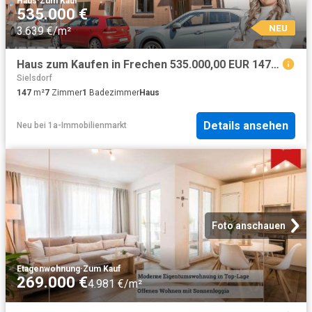
Haus
·
Zum Kauf
535.000 €
NEU
3.639 €/m²
Haus zum Kaufen in Frechen 535.000,00 EUR 147 m²
Sielsdorf
147
m²
7
Zimmer
1
Badezimmer
Haus
Details ansehen
Neu
bei
1a-Immobilienmarkt
Foto anschauen
Etagenwohnung
·
Zum Kauf
269.000 €
4.981 €/m²