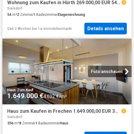
Wohnung zum Kaufen in Hürth 269.000,00 EUR 54.02 m²
Sielsdorf
54
m²
2
Zimmer
1
Badezimmer
Etagenwohnung
Details ansehen
Seit 2 Wochen
bei
1a-Immobilienmarkt
Foto anschauen
Haus
·
Zum Kauf
1.649.000 €
4.632 €/m²
Haus zum Kaufen in Frechen 1.649.000,00 EUR 356.21 m²
Sielsdorf
356
m²
8
Zimmer
1
Badezimmer
Haus