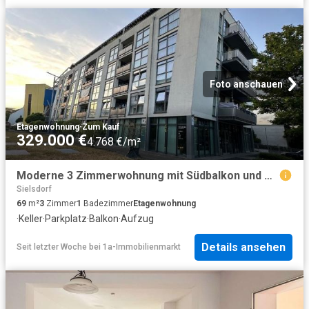
Foto anschauen
Etagenwohnung
·
Zum Kauf
329.000 €
4.768 €/m²
Moderne 3 Zimmerwohnung mit Südbalkon und TG Stellplatz
Sielsdorf
69
m²
3
Zimmer
1
Badezimmer
Etagenwohnung
·
Keller
·
Parkplatz
·
Balkon
·
Aufzug
Details ansehen
Seit letzter Woche
bei
1a-Immobilienmarkt