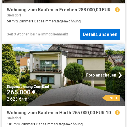
Wohnung zum Kaufen in Frechen 288.000,00 EUR 58.76 m²
Sielsdorf
58
m²
2
Zimmer
1
Badezimmer
Etagenwohnung
Details ansehen
Seit 3 Wochen
bei
1a-Immobilienmarkt
Foto anschauen
Etagenwohnung
·
Zum Kauf
265.000 €
NEU
2.623 €/m²
Wohnung zum Kaufen in Hürth 265.000,00 EUR 101 m²
Sielsdorf
101
m²
3
Zimmer
1
Badezimmer
Etagenwohnung