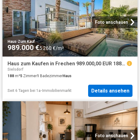
Foto anschauen
Haus
·
Zum Kauf
989.000 €
5.260 €/m²
Haus zum Kaufen in Frechen 989.000,00 EUR 188 m²
Sielsdorf
188
m²
5
Zimmer
1
Badezimmer
Haus
Details ansehen
Seit 6 Tagen
bei
1a-Immobilienmarkt
Foto anschauen