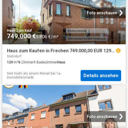
Foto anschauen
Haus
·
Zum Kauf
749.000 €
5.806 €/m²
Haus zum Kaufen in Frechen 749.000,00 EUR 129.45 m²
Sielsdorf
129
m²
6
Zimmer
1
Badezimmer
Haus
Seit mehr als einem Monat
bei
1a-
Details ansehen
Immobilienmarkt
Foto anschauen