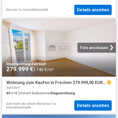
Details ansehen
Neu
bei
1a-Immobilienmarkt
Foto anschauen
Etagenwohnung
·
Zum Kauf
279.999 €
3.146 €/m²
Wohnung zum Kaufen in Frechen 279.999,00 EUR 89.7 m²
Sielsdorf
89
m²
3
Zimmer
1
Badezimmer
Etagenwohnung
Seit mehr als einem Monat
bei
1a-
Details ansehen
Immobilienmarkt