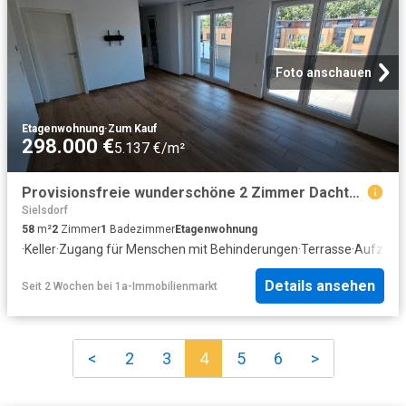
Foto anschauen
Etagenwohnung
·
Zum Kauf
298.000 €
5.137 €/m²
Provisionsfreie wunderschöne 2 Zimmer Dachterrassenwohnung
Sielsdorf
58
m²
2
Zimmer
1
Badezimmer
Etagenwohnung
·
Keller
·
Zugang für Menschen mit Behinderungen
·
Terrasse
·
Aufzug
·
Details ansehen
Seit 2 Wochen
bei
1a-Immobilienmarkt
<
2
3
4
5
6
>