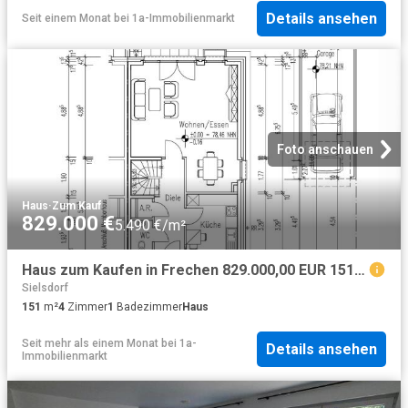
Details ansehen
Seit einem Monat
bei
1a-Immobilienmarkt
Foto anschauen
Haus
·
Zum Kauf
829.000 €
5.490 €/m²
Haus zum Kaufen in Frechen 829.000,00 EUR 151.23 m²
Sielsdorf
151
m²
4
Zimmer
1
Badezimmer
Haus
Seit mehr als einem Monat
bei
1a-
Details ansehen
Immobilienmarkt