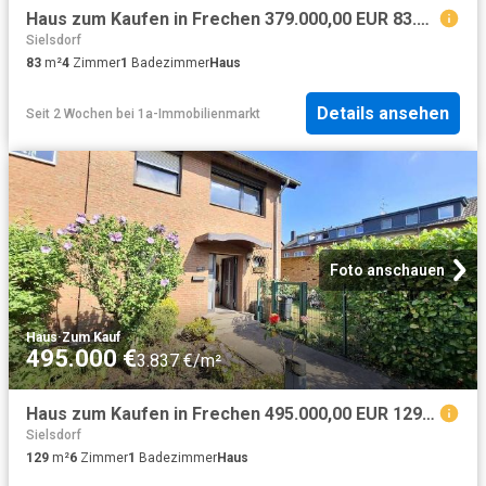
Haus zum Kaufen in Frechen 379.000,00 EUR 83.99 m²
Sielsdorf
83
m²
4
Zimmer
1
Badezimmer
Haus
Details ansehen
Seit 2 Wochen
bei
1a-Immobilienmarkt
Foto anschauen
Haus
·
Zum Kauf
495.000 €
3.837 €/m²
Haus zum Kaufen in Frechen 495.000,00 EUR 129.27 m²
Sielsdorf
129
m²
6
Zimmer
1
Badezimmer
Haus