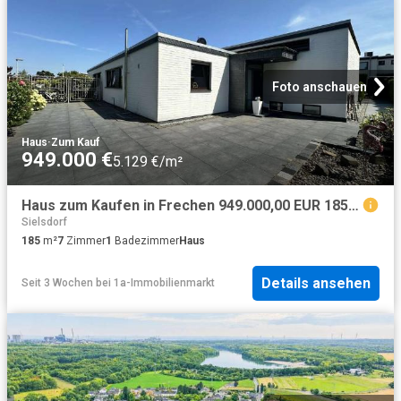
Foto anschauen
Haus
·
Zum Kauf
949.000 €
5.129 €/m²
Haus zum Kaufen in Frechen 949.000,00 EUR 185 m²
Sielsdorf
185
m²
7
Zimmer
1
Badezimmer
Haus
Details ansehen
Seit 3 Wochen
bei
1a-Immobilienmarkt