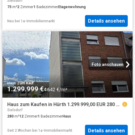
Sielsdorf
75
m²
2
Zimmer
1
Badezimmer
Etagenwohnung
Details ansehen
Neu
bei
1a-Immobilienmarkt
Foto anschauen
Haus
·
Zum Kauf
1.299.999 €
4.642 €/m²
Haus zum Kaufen in Hürth 1.299.999,00 EUR 280 m²
Sielsdorf
280
m²
12
Zimmer
1
Badezimmer
Haus
Details ansehen
Seit 2 Wochen
bei
1a-Immobilienmarkt