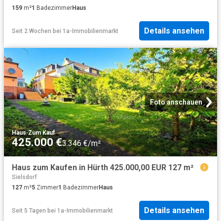
159
m²
1
Badezimmer
Haus
Details ansehen
Seit 2 Wochen
bei
1a-Immobilienmarkt
Foto anschauen
Haus
·
Zum Kauf
425.000 €
3.346 €/m²
Haus zum Kaufen in Hürth 425.000,00 EUR 127 m²
Sielsdorf
127
m²
5
Zimmer
1
Badezimmer
Haus
Details ansehen
Seit 5 Tagen
bei
1a-Immobilienmarkt