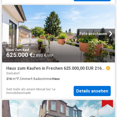
Foto anschauen
Haus
·
Zum Kauf
625.000 €
2.893 €/m²
Haus zum Kaufen in Frechen 625.000,00 EUR 216 m²
Sielsdorf
216
m²
7
Zimmer
1
Badezimmer
Haus
Seit mehr als einem Monat
bei
1a-
Details ansehen
Immobilienmarkt