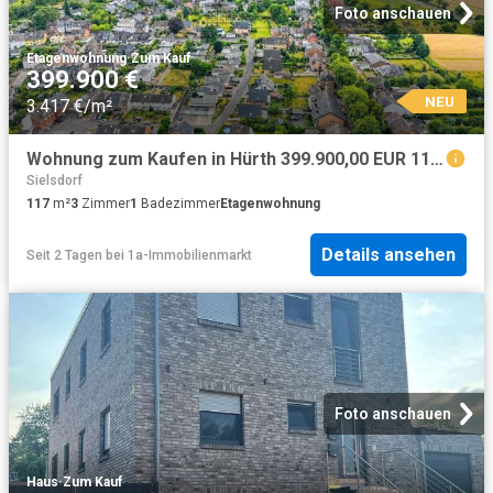
Foto anschauen
Etagenwohnung
·
Zum Kauf
399.900 €
NEU
3.417 €/m²
Wohnung zum Kaufen in Hürth 399.900,00 EUR 117 m²
Sielsdorf
117
m²
3
Zimmer
1
Badezimmer
Etagenwohnung
Details ansehen
Seit 2 Tagen
bei
1a-Immobilienmarkt
Foto anschauen
Haus
·
Zum Kauf