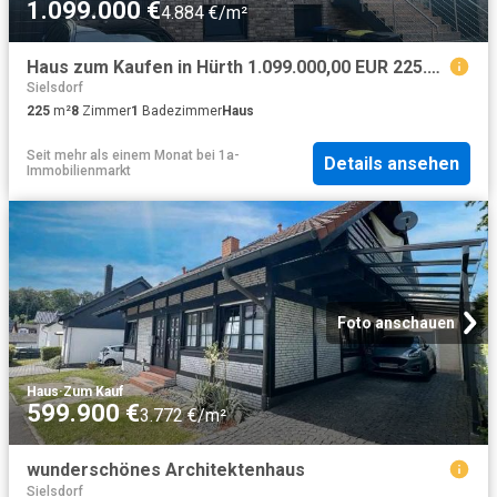
1.099.000 €
4.884 €/m²
Haus zum Kaufen in Hürth 1.099.000,00 EUR 225.52 m²
Sielsdorf
225
m²
8
Zimmer
1
Badezimmer
Haus
Seit mehr als einem Monat
bei
1a-
Details ansehen
Immobilienmarkt
Foto anschauen
Haus
·
Zum Kauf
599.900 €
3.772 €/m²
wunderschönes Architektenhaus
Sielsdorf