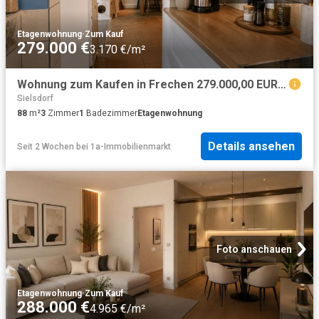
Etagenwohnung
·
Zum Kauf
279.000 €
3.170 €/m²
Wohnung zum Kaufen in Frechen 279.000,00 EUR 88.13 m²
Sielsdorf
88
m²
3
Zimmer
1
Badezimmer
Etagenwohnung
Details ansehen
Seit 2 Wochen
bei
1a-Immobilienmarkt
Foto anschauen
Etagenwohnung
·
Zum Kauf
288.000 €
4.965 €/m²