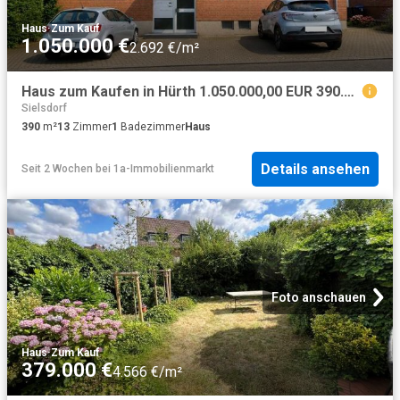
Haus
·
Zum Kauf
1.050.000 €
2.692 €/m²
Haus zum Kaufen in Hürth 1.050.000,00 EUR 390.59 m²
Sielsdorf
390
m²
13
Zimmer
1
Badezimmer
Haus
Details ansehen
Seit 2 Wochen
bei
1a-Immobilienmarkt
Foto anschauen
Haus
·
Zum Kauf
379.000 €
4.566 €/m²