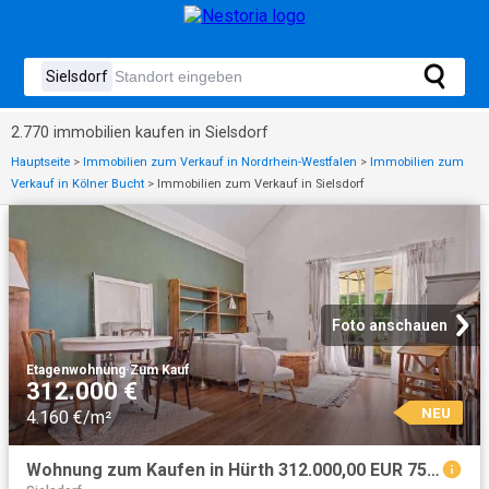
2.770 immobilien kaufen in Sielsdorf
Hauptseite
>
Immobilien zum Verkauf in Nordrhein-Westfalen
>
Immobilien zum
Verkauf in Kölner Bucht
>
Immobilien zum Verkauf in Sielsdorf
Foto anschauen
Etagenwohnung
·
Zum Kauf
312.000 €
NEU
4.160 €/m²
Wohnung zum Kaufen in Hürth 312.000,00 EUR 75 m²