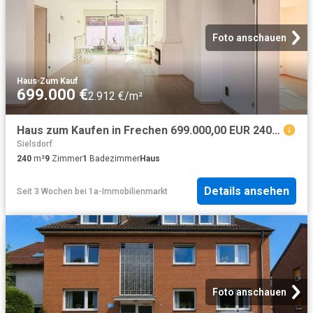
Foto anschauen
Haus
·
Zum Kauf
699.000 €
2.912 €/m²
Haus zum Kaufen in Frechen 699.000,00 EUR 240.08 m²
Sielsdorf
240
m²
9
Zimmer
1
Badezimmer
Haus
Details ansehen
Seit 3 Wochen
bei
1a-Immobilienmarkt
Foto anschauen