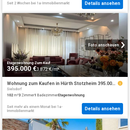
Details ansehen
Seit 2 Wochen
bei
1a-Immobilienmarkt
Foto anschauen
Etagenwohnung
·
Zum Kauf
395.000 €
3.872 €/m²
Wohnung zum Kaufen in Hürth Stotzheim 395.000,00 EUR 102 m²
Sielsdorf
102
m²
3
Zimmer
1
Badezimmer
Etagenwohnung
Seit mehr als einem Monat
bei
1a-
Details ansehen
Immobilienmarkt