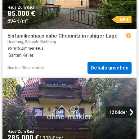
Haus
·
Zum Kauf
85.000 €
NEU
894 €/m²
Einfamilienhaus nahe Chemnitz in ruhiger Lage
Ursprung, Erlbach-Kirchberg
95
m²
5
Zimmer
Haus
·
Garten
·
Keller
Details ansehen
Neu
bei
Ohne-makler
12 bilder
Haus
·
Zum Kauf
285.000 €
1.376 €/m²