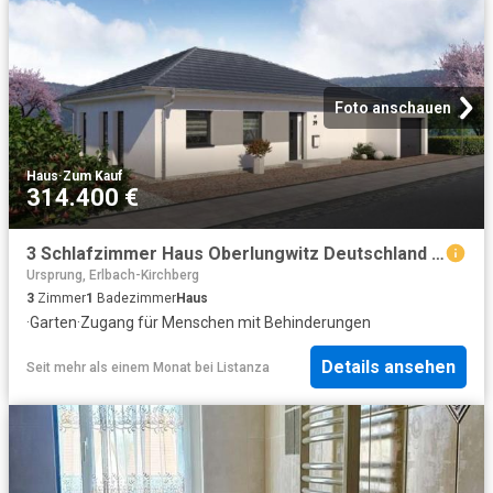
Foto anschauen
Haus
·
Zum Kauf
314.400 €
3 Schlafzimmer Haus Oberlungwitz Deutschland 99343488
Ursprung, Erlbach-Kirchberg
3
Zimmer
1
Badezimmer
Haus
·
Garten
·
Zugang für Menschen mit Behinderungen
Details ansehen
Seit mehr als einem Monat
bei
Listanza