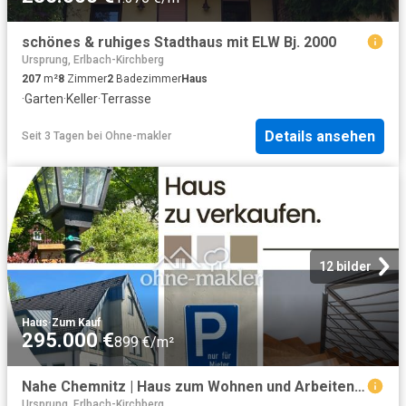
schönes & ruhiges Stadthaus mit ELW Bj. 2000
Ursprung, Erlbach-Kirchberg
207
m²
8
Zimmer
2
Badezimmer
Haus
·
Garten
·
Keller
·
Terrasse
Details ansehen
Seit 3 Tagen
bei
Ohne-makler
12 bilder
Haus
·
Zum Kauf
295.000 €
899 €/m²
Nahe Chemnitz | Haus zum Wohnen und Arbeiten zu verkaufen
Ursprung, Erlbach-Kirchberg