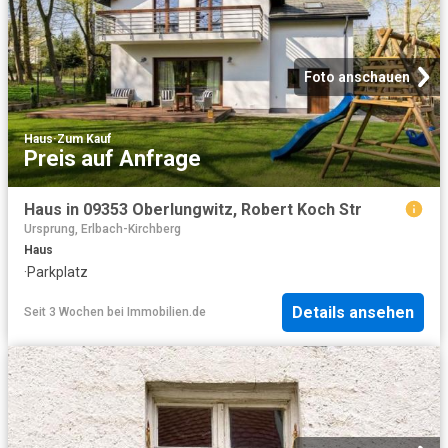
Foto anschauen
Haus
·
Zum Kauf
Preis auf Anfrage
Haus in 09353 Oberlungwitz, Robert Koch Str
Ursprung, Erlbach-Kirchberg
Haus
·
Parkplatz
Details ansehen
Seit 3 Wochen
bei
Immobilien.de