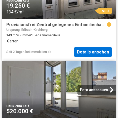
Haus
·
Zum Kauf
19.250 €
NEU
134 €/m²
Provisionsfrei Zentral gelegenes Einfamilienhaus RMH mit Garten Sanierungsbedürftig
Ursprung, Erlbach-Kirchberg
143
m²
4
Zimmer
1
Badezimmer
Haus
·
Garten
Details ansehen
Seit 2 Tagen
bei
Immobilien.de
Foto anschauen
Haus
·
Zum Kauf
520.000 €