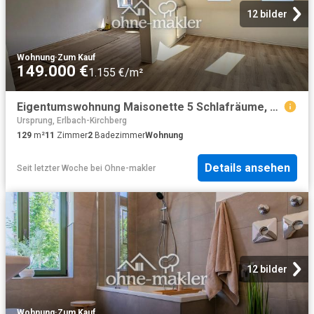
12 bilder
Wohnung
·
Zum Kauf
149.000 €
1.155 €/m²
Eigentumswohnung Maisonette 5 Schlafräume, große Wohnküche und 2 Bäder
Ursprung, Erlbach-Kirchberg
129
m²
11
Zimmer
2
Badezimmer
Wohnung
Details ansehen
Seit letzter Woche
bei
Ohne-makler
12 bilder
Wohnung
·
Zum Kauf