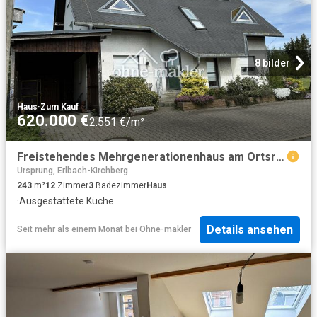
8 bilder
Haus
·
Zum Kauf
620.000 €
2.551 €/m²
Freistehendes Mehrgenerationenhaus am Ortsrand
Ursprung, Erlbach-Kirchberg
243
m²
12
Zimmer
3
Badezimmer
Haus
·
Ausgestattete Küche
Details ansehen
Seit mehr als einem Monat
bei
Ohne-makler