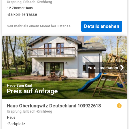
Ursprung, Erlbach-Kirchberg
12
Zimmer
Haus
·
Balkon
·
Terrasse
Details ansehen
Seit mehr als einem Monat
bei
Listanza
Foto anschauen
Haus
·
Zum Kauf
Preis auf Anfrage
Haus Oberlungwitz Deutschland 103922618
Ursprung, Erlbach-Kirchberg
Haus
·
Parkplatz