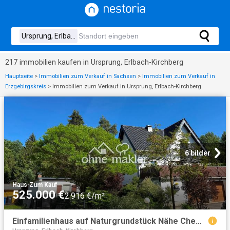
217 immobilien kaufen in Ursprung, Erlbach-Kirchberg
Hauptseite
>
Immobilien zum Verkauf in Sachsen
>
Immobilien zum Verkauf in
Erzgebirgskreis
>
Immobilien zum Verkauf in Ursprung, Erlbach-Kirchberg
6 bilder
Haus
·
Zum Kauf
525.000 €
2.916 €/m²
Einfamilienhaus auf Naturgrundstück Nähe Chemnitz