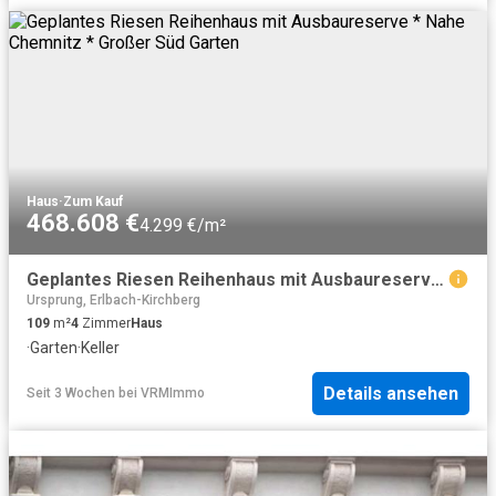
Haus
·
Zum Kauf
468.608 €
4.299 €/m²
Geplantes Riesen Reihenhaus mit Ausbaureserve * Nahe Chemnitz * Großer Süd Garten
Ursprung, Erlbach-Kirchberg
109
m²
4
Zimmer
Haus
·
Garten
·
Keller
Details ansehen
Seit 3 Wochen
bei
VRMImmo