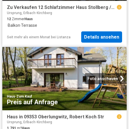
Zu Verkaufen 12 Schlafzimmer Haus Stollberg /Erzgeb. Deutschland DS94991902
Ursprung, Erlbach-Kirchberg
12
Zimmer
Haus
·
Balkon
·
Terrasse
Details ansehen
Seit mehr als einem Monat
bei
Listanza
Foto anschauen
Haus
·
Zum Kauf
Preis auf Anfrage
Haus in 09353 Oberlungwitz, Robert Koch Str
Ursprung, Erlbach-Kirchberg
1.791
m²
Haus