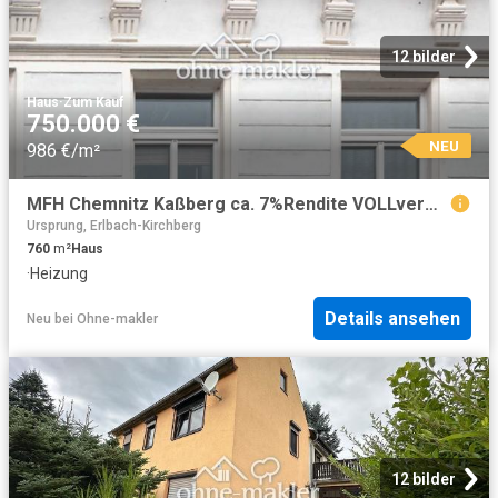
12 bilder
Haus
·
Zum Kauf
750.000 €
NEU
986 €/m²
MFH Chemnitz Kaßberg ca. 7%Rendite VOLLvermiet. WEG aufget. Fernwärme lfd. instand geh. + Ausbaures
Ursprung, Erlbach-Kirchberg
760
m²
Haus
·
Heizung
Details ansehen
Neu
bei
Ohne-makler
12 bilder