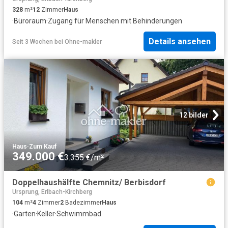
328
m²
12
Zimmer
Haus
·
Büroraum
·
Zugang für Menschen mit Behinderungen
Details ansehen
Seit 3 Wochen
bei
Ohne-makler
12 bilder
Haus
·
Zum Kauf
349.000 €
3.355 €/m²
Doppelhaushälfte Chemnitz/ Berbisdorf
Ursprung, Erlbach-Kirchberg
104
m²
4
Zimmer
2
Badezimmer
Haus
·
Garten
·
Keller
·
Schwimmbad