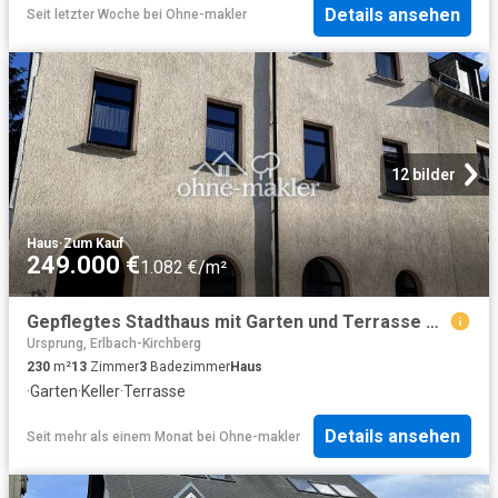
Details ansehen
Seit letzter Woche
bei
Ohne-makler
12 bilder
Haus
·
Zum Kauf
249.000 €
1.082 €/m²
Gepflegtes Stadthaus mit Garten und Terrasse Ohne Maklerprovision
Ursprung, Erlbach-Kirchberg
230
m²
13
Zimmer
3
Badezimmer
Haus
·
Garten
·
Keller
·
Terrasse
Details ansehen
Seit mehr als einem Monat
bei
Ohne-makler