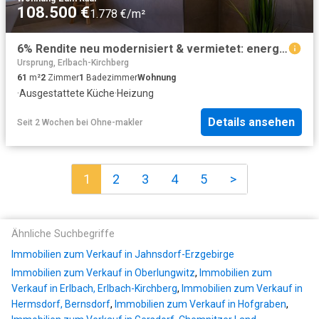
108.500 €
1.778 €/m²
6% Rendite neu modernisiert & vermietet: energieeffizienter Wohntraum, EBK, Wellness Bad, Top Lage
Ursprung, Erlbach-Kirchberg
61
m²
2
Zimmer
1
Badezimmer
Wohnung
·
Ausgestattete Küche
·
Heizung
Details ansehen
Seit 2 Wochen
bei
Ohne-makler
1
2
3
4
5
>
Ähnliche Suchbegriffe
Immobilien zum Verkauf in Jahnsdorf-Erzgebirge
Immobilien zum Verkauf in Oberlungwitz
,
Immobilien zum
Verkauf in Erlbach, Erlbach-Kirchberg
,
Immobilien zum Verkauf in
Hermsdorf, Bernsdorf
,
Immobilien zum Verkauf in Hofgraben
,