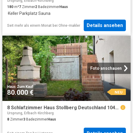
Ursprung, Erlbach-Kirchberg
180
m²
7
Zimmer
2
Badezimmer
Haus
·
Keller
·
Parkplatz
·
Sauna
Details ansehen
Seit mehr als einem Monat
bei
Ohne-makler
Foto anschauen
Haus
·
Zum Kauf
80.000 €
NEU
8 Schlafzimmer Haus Stollberg Deutschland 104804442
Ursprung, Erlbach-Kirchberg
8
Zimmer
3
Badezimmer
Haus