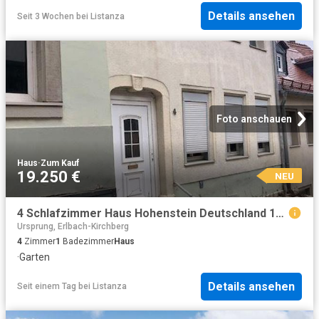
Details ansehen
Seit 3 Wochen
bei
Listanza
Foto anschauen
Haus
·
Zum Kauf
19.250 €
NEU
4 Schlafzimmer Haus Hohenstein Deutschland 104805196
Ursprung, Erlbach-Kirchberg
4
Zimmer
1
Badezimmer
Haus
·
Garten
Details ansehen
Seit einem Tag
bei
Listanza