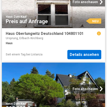
Foto anschauen
Haus
·
Zum Kauf
Preis auf Anfrage
NEU
Haus Oberlungwitz Deutschland 104801101
Ursprung, Erlbach-Kirchberg
Haus
Details ansehen
Seit einem Tag
bei
Listanza
Foto anschauen
Haus
·
Zum Kauf