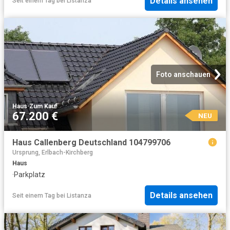
Details ansehen
Seit einem Tag
bei
Listanza
Foto anschauen
Haus
·
Zum Kauf
67.200 €
NEU
Haus Callenberg Deutschland 104799706
Ursprung, Erlbach-Kirchberg
Haus
·
Parkplatz
Details ansehen
Seit einem Tag
bei
Listanza