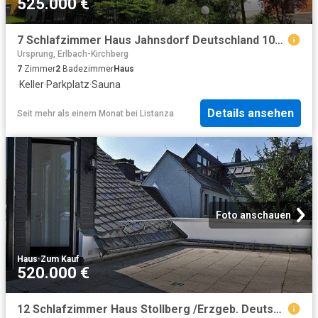
525.000 €
7 Schlafzimmer Haus Jahnsdorf Deutschland 103120650
Ursprung, Erlbach-Kirchberg
7
Zimmer
2
Badezimmer
Haus
·
Keller
·
Parkplatz
·
Sauna
Details ansehen
Seit mehr als einem Monat
bei
Listanza
Foto anschauen
Haus
·
Zum Kauf
520.000 €
12 Schlafzimmer Haus Stollberg /Erzgeb. Deutschland 94991902