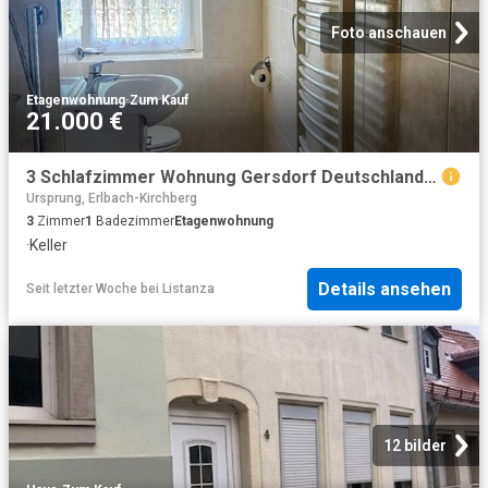
Foto anschauen
Etagenwohnung
·
Zum Kauf
21.000 €
3 Schlafzimmer Wohnung Gersdorf Deutschland 104436793
Ursprung, Erlbach-Kirchberg
3
Zimmer
1
Badezimmer
Etagenwohnung
·
Keller
Details ansehen
Seit letzter Woche
bei
Listanza
12 bilder